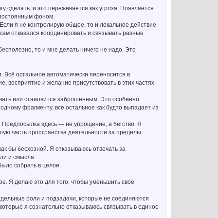
гу сделать, и это переживается как угроза. Появляется
т постоянным фоном.
Если я не контролирую общее, то и локальное действие
я сам отказался координировать и связывать разные
бесполезно, то и мне делать ничего не надо. Это
и. Всё остальное автоматически переносится в
е, восприятие и желание присутствовать в этих частях
овать или становится заброшенным. Это особенно
к одному фрагменту, всё остальное как будто выпадает из
. Предпосылка здесь — не упрощение, а бегство. Я
шую часть пространства деятельности за пределы
ак бы бесхозной. Я отказываюсь отвечать за
ли и смысла.
было собрать в целое.
е. Я делаю это для того, чтобы уменьшить своё
 отдельные роли и подзадачи, которые не соединяются
 которые я сознательно отказываюсь связывать в единое