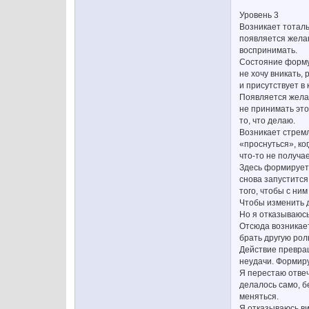
Уровень 3
Возникает тоталь
появляется желан
воспринимать.
Состояние формул
не хочу вникать,
и присутствует в
Появляется желан
не принимать это 
то, что делаю.
Возникает стремл
«проснуться», ко
что-то не получа
Здесь формируетс
снова запустится
того, чтобы с ним
Чтобы изменить д
Но я отказываюсь
Отсюда возникает
брать другую рол
Действие превращ
неудачи. Формиру
Я перестаю отвеч
делалось само, б
меняться.
Я отказываюсь ви