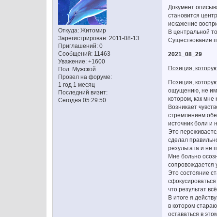
Документ описыва
становится цент
искажение воспр
Откуда:
Житомир
В центральной то
Зарегистрирован
: 2011-08-13
Существование пр
Приглашений:
0
Сообщений:
11463
2021_08_29
Уважение:
+1600
Позиция, которую
Пол:
Мужской
Провел на форуме:
Позиция, которую
1 год 1 месяц
ощущению, не име
Последний визит:
котором, как мне
Сегодня 05:29:50
Возникает чувств
стремлением обес
источник боли и 
Это переживается
сделал правильно
результата и не 
Мне больно осозн
сопровождается у
Это состояние ст
сфокусироваться 
что результат вс
В итоге я действ
в котором стараю
оставаться в это