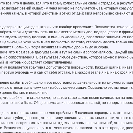
что всё, что я делаю, зря, что я трачу колоссальные силы и страдаю, а резул
 возникает резкий обвал: «у меня ничего не получается», за которым сразу с
енняя качель, в которой действие и отказ от действия непрерывно сменяют др
о дезориентации: где я, кто я и что вообще происходит. Появляется нежелан
обрать себя и деятельность на множество мелких дел, подпроцессов и фрагм
каз видеть картину целиком, а именно желание одновременно заниматься бол
е целиком, не хочу быть в нём полностью, поэтому стараюсь делать только шаг
новится больно, и тогда возникает импульс дробить до абсурда.
ие, что я сам себе даю указания и тут же сам им сопротивляюсь. Каждый шаг
 и с сопротивления. В результате любое действие, которое можно и нужно 
ый из которых обрастает сопротивлением.
тим появляется трактовка допустимости погрешности. Каждый шаг начинает 
в первую очередь — я сам от себя отстаю. На каждом этапе я начинаю косячить
ение разбить себя, дело и всё пространство деятельности на множество мал
инаю относиться к нему как к набору мелких задач. Формально это выглядит к
о целое больно и неприятно.
, что разбил — и стало легче, но затем та же самая песня начинается на нов
приятно в нём быть. Общее нежелание переносится на всё, но теперь я пере
ия, что всё остальное — не моя проблема. Я начинаю оправдывать это тем, чт
озникает убеждённость, что я не могу повлиять на остальные части, что все к
ачинает восприниматься как моя отдельная роль, но при этом всё, что происх
. Возникает ощущение, что от меня ничего не зависит, что весь процесс, разб
о происходит за пределами моего участия.