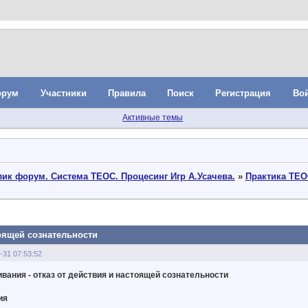
орум
Участники
Правила
Поиск
Регистрация
Во
Активные темы
ик форум. Система ТЕОС. Процесинг Игр А.Усачева.
»
Практика ТЕО
тоящей сознательности
-31 07:53:52
вания - отказ от действия и настоящей сознательности
ия