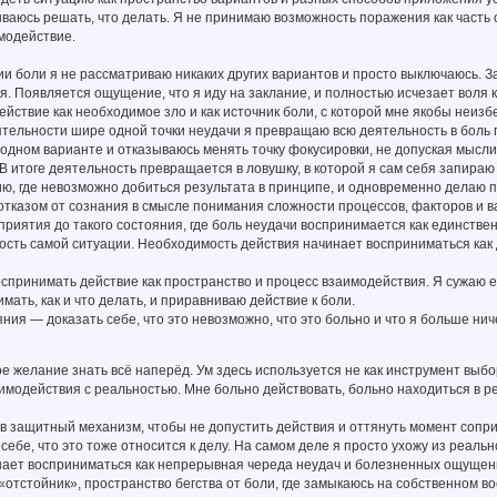
ваюсь решать, что делать. Я не принимаю возможность поражения как часть о
модействие.
и боли я не рассматриваю никаких других вариантов и просто выключаюсь. За
я. Появляется ощущение, что я иду на заклание, и полностью исчезает воля 
йствие как необходимое зло и как источник боли, с которой мне якобы неизб
ятельности шире одной точки неудачи я превращаю всю деятельность в боль
одном варианте и отказываюсь менять точку фокусировки, не допуская мысли
В итоге деятельность превращается в ловушку, в которой я сам себя запира
ию, где невозможно добиться результата в принципе, и одновременно делаю
тказом от сознания в смысле понимания сложности процессов, факторов и в
приятия до такого состояния, где боль неудачи воспринимается как единстве
сть самой ситуации. Необходимость действия начинает восприниматься как 
спринимать действие как пространство и процесс взаимодействия. Я сужаю е
мать, как и что делать, и приравниваю действие к боли.
яния — доказать себе, что это невозможно, что это больно и что я больше ниче
е желание знать всё наперёд. Ум здесь используется не как инструмент выбо
имодействия с реальностью. Мне больно действовать, больно находиться в 
к в защитный механизм, чтобы не допустить действия и оттянуть момент соп
себе, что это тоже относится к делу. На самом деле я просто ухожу из реаль
ает восприниматься как непрерывная череда неудач и болезненных ощущений,
«отстойник», пространство бегства от боли, где замыкаюсь на собственном в