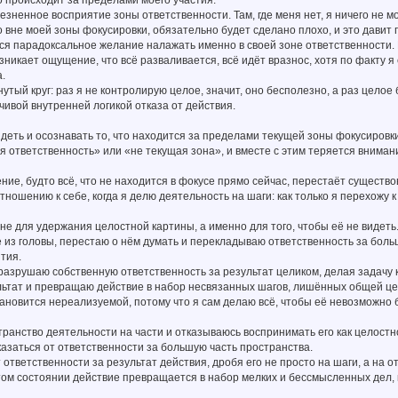
зненное восприятие зоны ответственности. Там, где меня нет, я ничего не мо
что вне моей зоны фокусировки, обязательно будет сделано плохо, и это дави
ся парадоксальное желание налажать именно в своей зоне ответственности. 
зникает ощущение, что всё разваливается, всё идёт вразнос, хотя по факту 
.
утый круг: раз я не контролирую целое, значит, оно бесполезно, а раз целое 
чивой внутренней логикой отказа от действия.
деть и осознавать то, что находится за пределами текущей зоны фокусировк
я ответственность» или «не текущая зона», и вместе с этим теряется внимани
ие, будто всё, что не находится в фокусе прямо сейчас, перестаёт существ
тношению к себе, когда я делю деятельность на шаги: как только я перехожу 
не для удержания целостной картины, а именно для того, чтобы её не видеть
 из головы, перестаю о нём думать и перекладываю ответственность за боль
тия.
разрушаю собственную ответственность за результат целиком, делая задачу к
льтат и превращаю действие в набор несвязанных шагов, лишённых общей це
тановится нереализуемой, потому что я сам делаю всё, чтобы её невозможно 
ранство деятельности на части и отказываюсь воспринимать его как целостно
казаться от ответственности за большую часть пространства.
 ответственности за результат действия, дробя его не просто на шаги, а на
том состоянии действие превращается в набор мелких и бессмысленных дел,