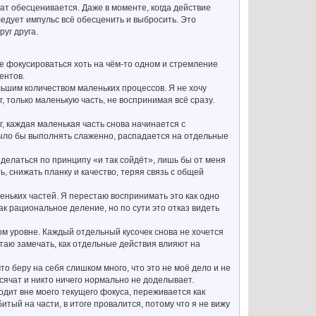
ьтат обесценивается. Даже в моменте, когда действие
ледует импульс всё обесценить и выбросить. Это
уг друга.
ие фокусироваться хоть на чём-то одном и стремление
ентов.
ьшим количеством маленьких процессов. Я не хочу
, только маленькую часть, не воспринимая всё сразу.
, каждая маленькая часть снова начинается с
было бы выполнять слаженно, распадается на отдельные
делаться по принципу «и так сойдёт», лишь бы от меня
, снижать планку и качество, теряя связь с общей
еньких частей. Я перестаю воспринимать это как одно
ак рациональное деление, но по сути это отказ видеть
ом уровне. Каждый отдельный кусочек снова не хочется
стаю замечать, как отдельные действия влияют на
о беру на себя слишком много, что это не моё дело и не
осячат и никто ничего нормально не доделывает.
одит вне моего текущего фокуса, переживается как
итый на части, в итоге провалится, потому что я не вижу