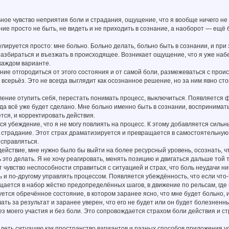
ное чувство неприятия боли и страдания, ощущение, что я вообще ничего не
ие просто не быть, не видеть и не приходить в сознание, а наоборот — ещё
ируется просто: мне больно. Больно делать, больно быть в сознании, и при э
 разбираться и въезжать в происходящее. Возникает ощущение, что я уже набе
 каждом варианте.
ие отгородиться от этого состояния и от самой боли, размежеваться с прои
всерьёз. Это не всегда выглядит как осознанное решение, но за ним явно стои
ение отупить себя, перестать понимать процесс, выключиться. Появляется ф
гда всё уже будет сделано. Мне больно именно быть в сознании, воспринимат
ется, и корректировать действия.
я убеждение, что я не могу повлиять на процесс. К этому добавляется сильны
 страдание. Этот страх драматизируется и превращается в самостоятельную 
 справляться.
ействие, мне нужно было бы выйти на более ресурсный уровень, осознать, что
 это делать. Я не хочу реагировать, менять позицию и двигаться дальше той т
 чувство неспособности справиться с ситуацией и страх, что боль неудачи н
ь и по-другому управлять процессом. Появляется убеждённость, что если что-т
ается в набор жёстко предопределённых шагов, в движение по рельсам, где 
ется обречённое состояние, в котором заранее ясно, что мне будет больно, 
ать за результат и заранее уверен, что его не будет или он будет болезнен
ез моего участия и без боли. Это сопровождается страхом боли действия и с
деть ситуацию как пространство вариантов и разных способов приложения у