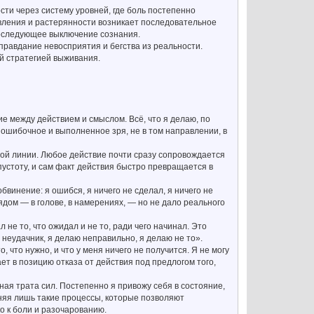
ти через систему уровней, где боль постепенно
вления и растерянности возникает последовательное
последующее выключение сознания.
правдание невосприятия и бегства из реальности.
ой стратегией выживания.
е между действием и смыслом. Всё, что я делаю, по
ошибочное и выполненное зря, не в том направлении, в
вной линии. Любое действие почти сразу сопровождается
устоту, и сам факт действия быстро превращается в
винение: я ошибся, я ничего не сделал, я ничего не
ядом — в голове, в намерениях, — но не дало реального
 не то, что ожидал и не то, ради чего начинал. Это
неудачник, я делаю неправильно, я делаю не то».
 что нужно, и что у меня ничего не получится. Я не могу
ет в позицию отказа от действия под предлогом того,
зная трата сил. Постепенно я привожу себя в состояние,
лняя лишь такие процессы, которые позволяют
о к боли и разочарованию.