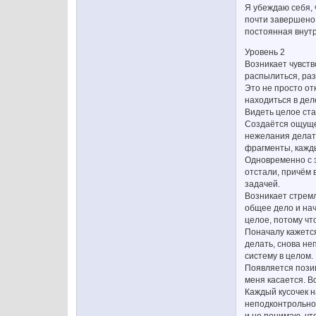
Я убеждаю себя, 
почти завершено,
постоянная внутр
Уровень 2
Возникает чувств
распылиться, раз
Это не просто от
находиться в дел
Видеть целое ста
Создаётся ощущен
нежелания делать
фрагменты, кажд
Одновременно с э
отстали, причём 
задачей.
Возникает стремл
общее дело и нач
целое, потому чт
Поначалу кажется
делать, снова не
систему в целом.
Появляется позиц
меня касается. В
Каждый кусочек н
неподконтрольное
и не понимаю, чт