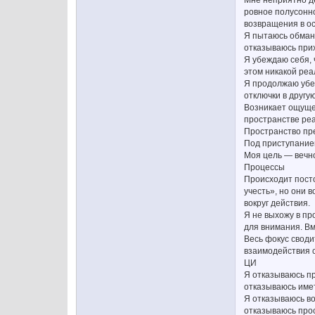
ровное полусонно
возвращения в о
Я пытаюсь обману
отказываюсь прих
Я убеждаю себя, 
этом никакой реа
Я продолжаю убеж
отключки в другу
Возникает ощущен
пространстве реа
Пространство пре
Под приступанием
Моя цель — вечно
Процессы
Происходит пост
учесть», но они 
вокруг действия.
Я не выхожу в пр
для внимания. В
Весь фокус своди
взаимодействия 
ЦИ
Я отказываюсь пр
отказываюсь име
Я отказываюсь во
отказываюсь прос