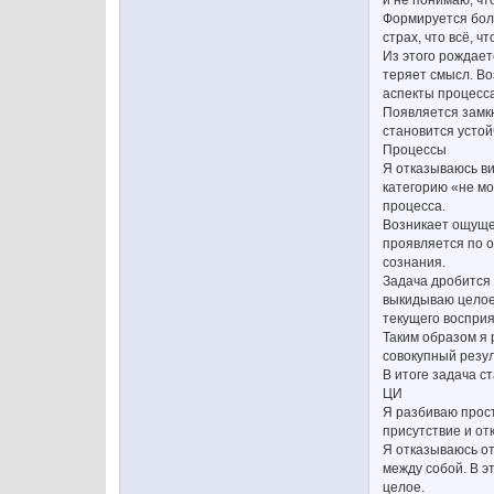
Формируется боле
страх, что всё, 
Из этого рождает
теряет смысл. Во
аспекты процесса
Появляется замкн
становится устой
Процессы
Я отказываюсь ви
категорию «не мо
процесса.
Возникает ощущен
проявляется по о
сознания.
Задача дробится 
выкидываю целое
текущего восприя
Таким образом я 
совокупный резу
В итоге задача с
ЦИ
Я разбиваю прост
присутствие и от
Я отказываюсь от
между собой. В э
целое.