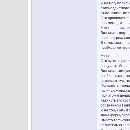
Я не могу полноц
взаимодействоват
отказываюсь не т
Это проявляется 
не имеющим значе
болезненными, из
Возникает ощущен
начинаю реально 
В таком состояни
необходимо что-т
Уровень 1
Это чувство раст
нащупать её слов
Возникает импуль
разбираться с те
возникает чувств
Появляется желан
начинаю уговарив
При этом я делаю
натянуть это сос
осознанном взаим
Я не хочу быть в
Даже формулировк
Вместо того чтоб
сознательно заго
Мне неприятно де