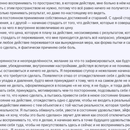
енно воспринимать то пространство, в котором действую, мне больно в нём н
ь с этим пространством не нужно, потому что всё равно ничего не получится
олько принимать результат, но даже по-настоящему его видеть.
в постоянном принижении собственных достижений и стараний. С одной стор
ния, а с другой — начинаю страдать от того, что действия, которые я совер
-за чего я внутренне возвеличиваю их цену.
ие, что цена, которую я плачу за действие, несоизмерима с результатом, кот
страдать от переживания, что мне приходится делать всё напрасно, убеждая 
и любое действие переживается как вынужденная мера, как форма пытки и са
о сделать, я фактически причиняю себе боль.
ерянности и неопределённости, желание за что-то зафиксироваться, как будт
ами, убеждениями, внутренними настройками, действуя вслепую и не понимая,
с остановиться и ничего не делать. Я переживаю ступор и нежелание начинат
м, что требуется сделать. Появляется отказ от отождествления себя с действи
о упадка и давления, будто меня принуждают к тому, чего я на самом деле не х
ие не делать, оформляющееся в позицию «я не хочу, я не буду», и тогда дей
ать себя, принуждать, мотивировать чем-то посторонним, подсовывать себе 
 не то, что нужно сделать, а пытаюсь привести себя в некое состояние блаже
тояние на действие, отождествить одно с другим, чтобы не входить в реальный
одействии именно с тем объектом и с той частью реальности, которая требу
 реальности. Я пытаюсь обмануть себя, увести в состояние удовольствия, эйфо
а «я хочу, чтобы это было сделано» звучит для меня как способ отключиться
ы воспринимать то, что я делаю, я начинаю жить в точке будущего удовольст
няю себя туда, чтобы не присутствовать здесь и сейчас и не воспринимать р
лать. Я делаю из позиции не делать и не вникать, не приходить в сознание.