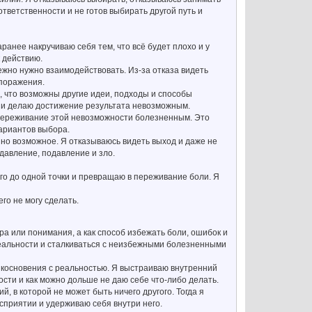
тветственности и не готов выбирать другой путь и
ранее накручиваю себя тем, что всё будет плохо и у
к действию.
ежно нужно взаимодействовать. Из-за отказа видеть
 поражения.
, что возможны другие идеи, подходы и способы
ю и делаю достижение результата невозможным.
 переживание этой невозможности болезненным. Это
ариантов выбора.
нно возможное. Я отказываюсь видеть выход и даже не
давление, подавление и зло.
го до одной точки и превращаю в переживание боли. Я
го не могу сделать.
ра или понимания, а как способ избежать боли, ошибок и
реальности и сталкиваться с неизбежными болезненными
рикосновения с реальностью. Я выстраиваю внутренний
ности и как можно дольше не даю себе что-либо делать.
 в которой не может быть ничего другого. Тогда я
осприятии и удерживаю себя внутри него.