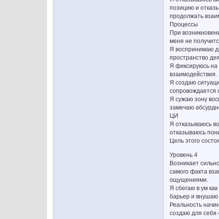
позицию и отказы
продолжать взаи
Процессы
При возникновени
меня не получитс
Я воспринимаю де
пространство де
Я фиксируюсь на 
взаимодействия. 
Я создаю ситуац
сопровождается о
Я сужаю зону вос
замечаю абсурдно
ЦИ
Я отказываюсь во
отказываюсь пони
Цель этого состо
Уровень 4
Возникает сильно
самого факта вза
ощущениями.
Я сбегаю в ум ка
барьер и внушаю 
Реальность начин
создаю для себя 