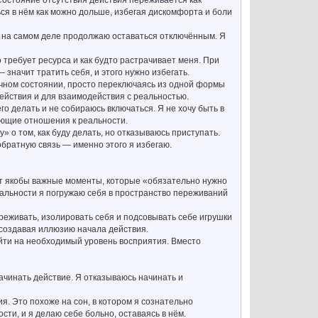
ся в нём как можно дольше, избегая дискомфорта и боли
ак на самом деле продолжаю оставаться отключённым. Я
 требует ресурса и как будто растрачивает меня. При
 значит тратить себя, и этого нужно избегать.
очном состоянии, просто переключаясь из одной формы
действия и для взаимодействия с реальностью.
го делать и не собираюсь включаться. Я не хочу быть в
еющие отношения к реальности.
» о том, как буду делать, но отказываюсь приступать.
обратную связь — именно этого я избегаю.
ют якобы важные моменты, которые «обязательно нужно
реальности я погружаю себя в пространство переживаний
реживать, изолировать себя и подсовывать себе игрушки
 создавая иллюзию начала действия.
ыйти на необходимый уровень восприятия. Вместо
начинать действие. Я отказываюсь начинать и
я. Это похоже на сон, в котором я сознательно
ти, и я делаю себе больно, оставаясь в нём.