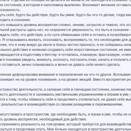
е состояние, в котором я наполовину выключен. Возникает желание оставать
сознанность.
ть себя, будто бы действую, будто бы умею, будто бы что-то делаю, тогда к
одить в сознание.
что повышать уровень восприятия сложно, лениво, затратно и тяжело, что это
льной растраты здесь нет, но сохраняется уверенность, что быть в сознании —
дать себя, что действую, а по сути обманываю себя и остаюсь в полуобмор
ю. Я отказываюсь вникать, осознавать, воспринимать то, что необходимо для 
ие, что я хожу вокруг да около и боюсь честно признать: я не собираюсь ниче
льного действия и начинаю создавать себе искусственные состояния, не им
вращается в подготовку к бегству: я готовлюсь, планирую, фантазирую, «глючу
 я понимаю увидеть, вникнуть, осознать, построить план, начать и получить 
 готовиться, вечно планировать и вечно не давать себе ничего сделать.
оянная дефокусировка внимания и переключение на что-то другое. Всплыва
возникают не на уровне понимания, а на уровне эмоций. Вместо восприятия 
остранство деятельности, а запираю себя в глючащем состоянии, начинаю пе
место деятельности я занимаюсь умственными упражнениями и играми в уме,
тся к тому, чтобы обмануть себя и продолжить отключаться, не давая себе в
с реальностью я взаимодействую со своими реакциями и переживаниями.
исутствовать в пространстве, где необходимо быть, и играю в уме, чтобы не 
ть уровень восприятия, необходимый для действия.
спринимать реальность на том уровне, который требуется для взаимодействи
нуться и продолжаю спать. Мне больно находиться в пространстве деятельнос