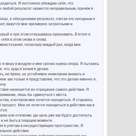
аходиться. Я постоянно убеждаю себя, что
 и любой результат окажется неправильным, причём я
оны, я обесцениваю результат, считая его негодным и
шил, кажутся мне чрезмерно затратными и
орый я при этом отказываюсь признавать. В итоге я
себя в этом снова и снова.
моистязания, поскольку каждый раз, когда мне
о я вишу в воздухе и мне срочно нужна опора. Я пытаюсь
 что, куда и зачем я делаю.
ь, не яркое, но устойчивое нежелание вникать и
ем: как только я представляю, что это делаю именно я,
очу.
ствие начинается из отрицания самого действия. Я
приманки, лишь бы сдвинуться с места.
нства, в котором мне хочется находиться. Я стараюсь
 процесс. Мне не хочется находиться в действии как в
ется.
рии или отключки, где цель уже как будто достигнута.
 и не быть в текущем моменте.
вия и улетаю в несуществующее пространство. Я
еальное действие.
 Состояние отсутствия действия переживается как