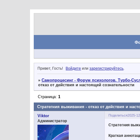
Ф
Привет, Гость!
Войдите
или
зарегистрируйтесь
.
»
Самопроцесинг - Форум психологов. Турбо-Сусл
отказ от действия и настоящей сознательности
Страница:
1
Стратегния выживания - отказ от действия и нас
Поделиться
2025-12
Viktor
Администратор
Стратегния выжи
Краткая аннотац