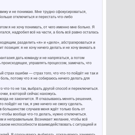
 вижу и не понимаю. Мне трудно сфокусироваться,
 больше отключиться и перестать что-либо
том я не хочу понимать, от чего именно мне больно. Я
гался, надробил всё на части, а боль всё равно осталась
сходящим, разделить «я» и «дело», абстрагироваться и
т позиция: я не хочу ничего делать и не хочу вникать в
антазия дать команду и не напрягаться, а потом
ь происходящее, управлять процессом, замечать, что
й страх ошибки — страх того, что что-то пойдёт не так и
боль, потому что я не собираюсь ничего делать для
 что-то не так, выбрать другой способ и переключиться.
очки, в которой сейчас нахожусь.
икогда не закончится. Я отказываюсь менять решения,
о пойдёт не так, я уже ничего не смогу сделать.
в большинстве случаев меня ждёт только боль от
и чтобы вообще что-то делать, нужно отключиться.
ным и неправильным. Возникает желание, чтобы всё
трахом неспособности взаимодействовать с ситуацией и
силий. Я отказываюсь выбирать, отказываюсь занимать