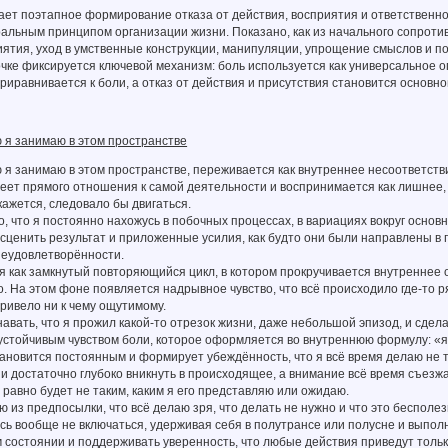
ет поэтапное формирование отказа от действия, восприятия и ответственнос
ральным принципом организации жизни. Показано, как из начального сопроти
иятия, уход в умственные конструкции, манипуляции, упрощение смыслов и 
чке фиксируется ключевой механизм: боль используется как универсальное о
иравнивается к боли, а отказ от действия и присутствия становится основн
 я занимаю в этом пространстве
 я занимаю в этом пространстве, переживается как внутреннее несоответстви
ет прямого отношения к самой деятельности и воспринимается как лишнее, 
 кажется, следовало бы двигаться.
о, что я постоянно нахожусь в побочных процессах, в вариациях вокруг осно
ценить результат и приложенные усилия, как будто они были направлены в п
неудовлетворённости.
 как замкнутый повторяющийся цикл, в котором прокручивается внутреннее об
. На этом фоне появляется надрывное чувство, что всё происходило где-то р
привело ни к чему ощутимому.
авать, что я прожил какой-то отрезок жизни, даже небольшой эпизод, и сделал
стойчивым чувством боли, которое оформляется во внутреннюю формулу: «я 
ановится постоянным и формирует убеждённость, что я всё время делаю не то,
и достаточно глубоко вникнуть в происходящее, а внимание всё время съезжа
ё равно будет не таким, каким я его представляю или ожидаю.
ую из предпосылки, что всё делаю зря, что делать не нужно и что это бесполе
сь вообще не включаться, удерживая себя в полутрансе или полусне и выпо
м состоянии и поддерживать уверенность, что любые действия приведут тольк