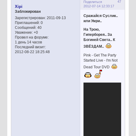
47
Поделиться
2012-07-14 12:33:17
Xipi
Заблокирован
Сражайся Суслик..
Зарегистрирован
: 2011-09-13
или Умри..
Приглашений:
0
Сообщений:
40
На Трою,
Уважение:
+0
Гиперборея.. За
Провел на форуме:
Богиней Света.. К
1 день 14 часов
ЗВЁЗДАМ..
Последний визит:
2012-08-22 18:25:48
Pink - Get The Party
Started Live - I'm Not
Dead Tour DVD