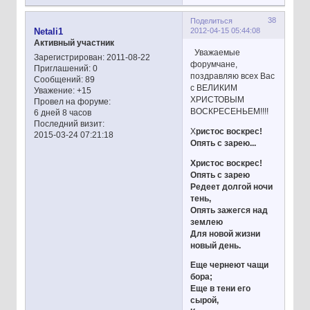
38
Поделиться
2012-04-15 05:44:08
Netali1
Активный участник
Уважаемые
Зарегистрирован
: 2011-08-22
форумчане,
Приглашений:
0
поздравляю всех Вас
Сообщений:
89
с ВЕЛИКИМ
Уважение:
+15
ХРИСТОВЫМ
Провел на форуме:
ВОСКРЕСЕНЬЕМ!!!!
6 дней 8 часов
Последний визит:
Х
ристос воскрес!
2015-03-24 07:21:18
Опять с зарею...
Христос воскрес!
Опять с зарею
Редеет долгой ночи
тень,
Опять зажегся над
землею
Для новой жизни
новый день.
Еще чернеют чащи
бора;
Еще в тени его
сырой,