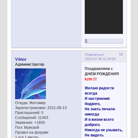
0
52
Поделиться
2012-07-30 11:29:03
Viktor
Администратор
Поздравляем с
ДНЕМ РОЖДЕНИЯ
kzht !!!
Желаю радости
всегда
И настроения
Откуда:
Житомир
бодрого,
Зарегистрирован
: 2011-08-13
Не знать печали
Приглашений:
0
никогда
Сообщений:
11463
И в жизни всего
Уважение:
+1600
доброго.
Пол:
Мужской
Никогда не унывать,
Провел на форуме:
Не видеть
1 год 1 месяц