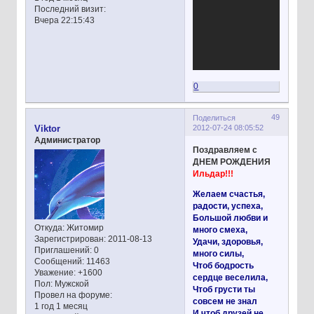
Последний визит:
Вчера 22:15:43
0
49
Поделиться
2012-07-24 08:05:52
Viktor
Администратор
Поздравляем с
ДНЕМ РОЖДЕНИЯ
Ильдар!!!
Желаем счастья,
радости, успеха,
Большой любви и
Откуда:
Житомир
много смеха,
Зарегистрирован
: 2011-08-13
Удачи, здоровья,
Приглашений:
0
много силы,
Сообщений:
11463
Чтоб бодрость
Уважение:
+1600
сердце веселила,
Пол:
Мужской
Чтоб грусти ты
Провел на форуме:
совсем не знал
1 год 1 месяц
И чтоб друзей не