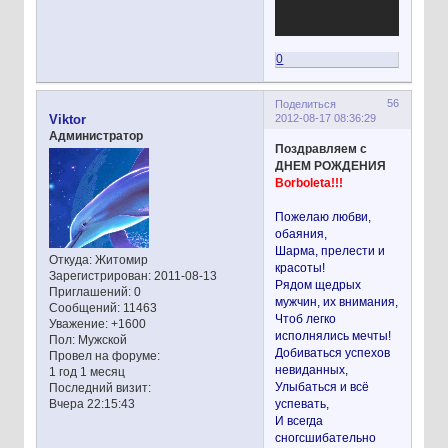
0
56
Поделиться
2012-08-17 08:36:29
Viktor
Администратор
Поздравляем с
ДНЕМ РОЖДЕНИЯ
Borboleta!!!
Пожелаю любви,
обаяния,
Шарма, прелести и
Откуда:
Житомир
красоты!
Зарегистрирован
: 2011-08-13
Рядом щедрых
Приглашений:
0
мужчин, их внимания,
Сообщений:
11463
Чтоб легко
Уважение:
+1600
исполнялись мечты!
Пол:
Мужской
Добиваться успехов
Провел на форуме:
невиданных,
1 год 1 месяц
Улыбаться и всё
Последний визит:
успевать,
Вчера 22:15:43
И всегда
сногсшибательно