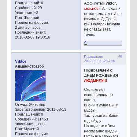
Приглашений:
0
Аффигеть!!!
Viktor
,
Сообщений:
29
спасибо
!!! А я сюда и
Уважение:
+3
не заглядывала. И не
Пол:
Женский
ожидала. ЗдОрово
Провел на форуме:
как. Подарок никогда
2 дня 20 часов
не опаздывает,
Последний визит:
точно.
2018-02-06 19:00:16
0
40
Поделиться
2012-06-03 12:57:56
Viktor
Администратор
Поздравляем с
ДНЕМ РОЖДЕНИЯ
ЛЮДМИЛУ!!!
Сколько лет
исполнилось, не
важно,
Откуда:
Житомир
И юны в душе Вы, и
Зарегистрирован
: 2011-08-13
мудры,
Приглашений:
0
Так пускай же Ваши
Сообщений:
11463
годы будут
Уважение:
+1600
На подарки к Вам
Пол:
Мужской
несказанно щедры!
Провел на форуме:
Пусть все сложится,