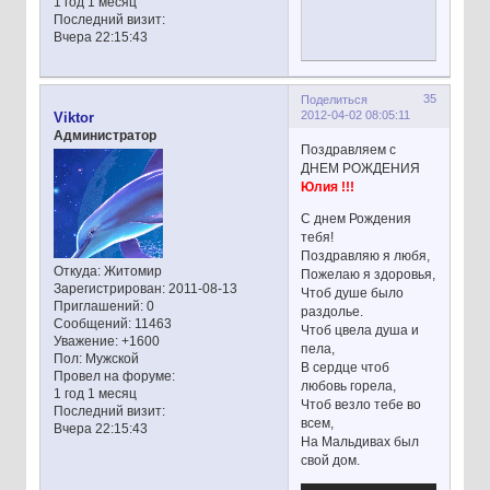
1 год 1 месяц
Последний визит:
Вчера 22:15:43
35
Поделиться
2012-04-02 08:05:11
Viktor
Администратор
Поздравляем с
ДНЕМ РОЖДЕНИЯ
Юлия !!!
С днем Рождения
тебя!
Поздравляю я любя,
Откуда:
Житомир
Пожелаю я здоровья,
Зарегистрирован
: 2011-08-13
Чтоб душе было
Приглашений:
0
раздолье.
Сообщений:
11463
Чтоб цвела душа и
Уважение:
+1600
пела,
Пол:
Мужской
В сердце чтоб
Провел на форуме:
любовь горела,
1 год 1 месяц
Чтоб везло тебе во
Последний визит:
всем,
Вчера 22:15:43
На Мальдивах был
свой дом.