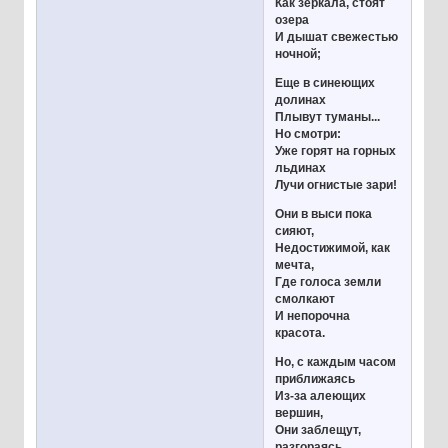
Как зеркала, стоят
озера
И дышат свежестью
ночной;
Еще в синеющих
долинах
Плывут туманы...
Но смотри:
Уже горят на горных
льдинах
Лучи огнистые зари!
Они в выси пока
сияют,
Недостижимой, как
мечта,
Где голоса земли
смолкают
И непорочна
красота.
Но, с каждым часом
приближаясь
Из-за алеющих
вершин,
Они заблещут,
разгораясь,