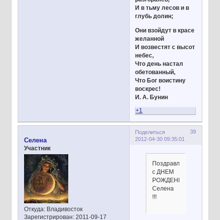
И в тьму лесов и в
глубь долин;
Они взойдут в красе
желанной
И возвестят с высот
небес,
Что день настал
обетованный,
Что Бог воистину
воскрес!
И. А. Бунин
+1
39
Поделиться
2012-04-30 09:35:01
Селена
Участник
Поздравляем
с ДНЕМ
РОЖДЕНИЯ
Селена
!!!
Откуда:
Владивосток
Зарегистрирован
: 2011-09-17