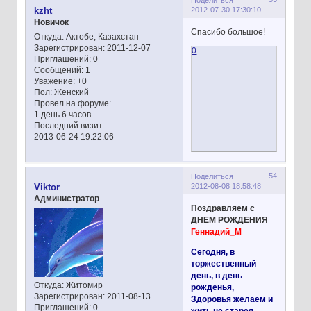
2012-07-30 17:30:10
kzht
Новичок
Спасибо большое!
Откуда:
Актобе, Казахстан
Зарегистрирован
: 2011-12-07
0
Приглашений:
0
Сообщений:
1
Уважение:
+0
Пол:
Женский
Провел на форуме:
1 день 6 часов
Последний визит:
2013-06-24 19:22:06
54
Поделиться
2012-08-08 18:58:48
Viktor
Администратор
Поздравляем с
ДНЕМ РОЖДЕНИЯ
Геннадий_М
Сегодня, в
торжественный
день, в день
Откуда:
Житомир
рожденья,
Зарегистрирован
: 2011-08-13
Здоровья желаем и
Приглашений:
0
жить не старея,