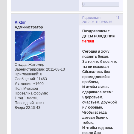
0
41
Поделиться
2012-06-11 05:55:46
Viktor
Администратор
Поздравляем с
ДНЕМ РОЖДЕНИЯ
fierbull
Сегодня я хочу
поднять бокал,
За то, что б все, что
Откуда:
Житомир
ты ни пожелал
Зарегистрирован
: 2011-08-13
Сбывалось без
Приглашений:
0
промедлений и
Сообщений:
11463
проблем,
Уважение:
+1600
И чтобы жизнь
Пол:
Мужской
одаривала всем:
Провел на форуме:
Здоровьем,
1 год 1 месяц
счастьем, дружбой
Последний визит:
и любовью,
Вчера 22:15:43
Чтобы всегда
друзья были с
тобою,
И чтобы год весь
после Дня