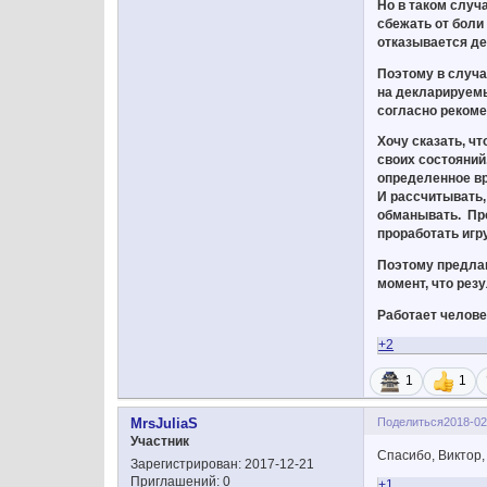
Но в таком случ
сбежать от боли
отказывается де
Поэтому в случа
на декларируемый
согласно рекоме
Хочу сказать, ч
своих состояний
определенное вр
И рассчитывать,
обманывать. Про
проработать игр
Поэтому предлаг
момент, что резу
Работает челове
+2
1
1
Поделиться
2018-02
MrsJuliaS
Участник
Спасибо, Виктор
Зарегистрирован
: 2017-12-21
Приглашений:
0
+1