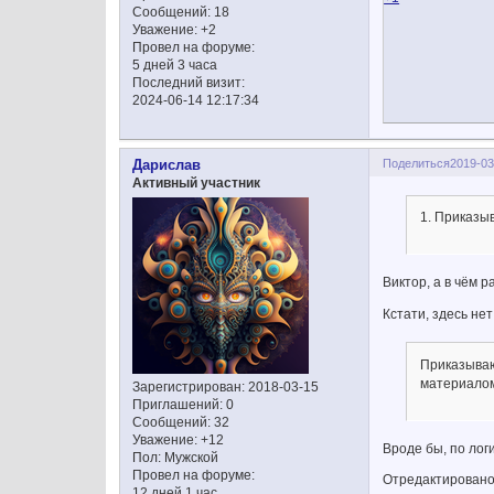
Сообщений:
18
Уважение:
+2
Провел на форуме:
5 дней 3 часа
Последний визит:
2024-06-14 12:17:34
Поделиться
2019-03
Дарислав
Активный участник
1. Приказыв
Виктор, а в чём 
Кстати, здесь не
Приказываю
материало
Зарегистрирован
: 2018-03-15
Приглашений:
0
Сообщений:
32
Уважение:
+12
Вроде бы, по лог
Пол:
Мужской
Провел на форуме:
Отредактировано 
12 дней 1 час