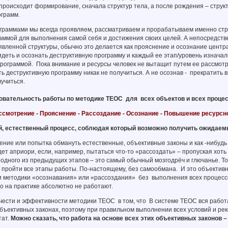
роисходит формирование, сначала структур тела, а после рождения – структ
грамм.
ограммами мы всегда проявляем, рассматриваем и прорабатываем именно стр
аммой для выполнения самой себя и достижения своих целей. А непосредств
вленной структуры, обычно это делается как прояснение и осознание централ
видеть и осознать деструктивную программу и каждый ее этап/уровень изначал
рограммой. Пока внимание и ресурсы человек не вытащит путем ее рассмотр
ть деструктивную программу никак не получиться. А не осознав - прекратить
лучиться.
вательность работы по методике ТЕОС для всех объектов и всех процес
ссмотрение - Прояснение - Рассоздание - Осознание - Повышение ресурсн
, естественный процесс, соблюдая который возможно получить ожидаемы
ние или попытка обмануть естественные, объективные законы и как -нибудь 
дет априори, если, например, пытаться что-то «рассоздать» – пропуская хоть
одного из предыдущих этапов – это самый обычный мозгодрёч и глючанье. То
пройти все этапы работы. По-настоящему, без самообмана. И это объективн
и методики «осознавания» или «рассоздания» без выполнения всех процессо
 но на практике абсолютно не работают.
чести и эффективности методики ТЕОС в том, что В системе ТЕОС вся работ
бъективных законах, поэтому при правильном выполнении всех условий и ре
тат.
Можно сказать, что работа на основе всех этих объективных законов –