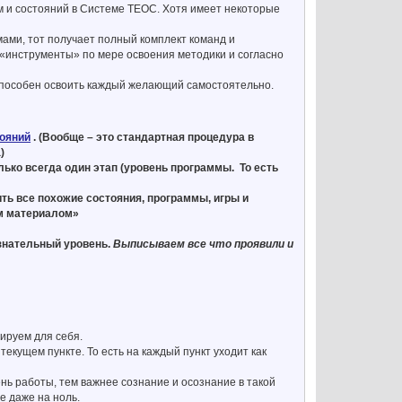
м и состояний в Системе ТЕОС. Хотя имеет некоторые
мами, тот получает полный комплект команд и
т «инструменты» по мере освоения методики и согласно
 способен освоить каждый желающий самостоятельно.
тояний
. (Вообще – это стандартная процедура в
)
ько всегда один этап (уровень программы. То есть
ть все похожие состояния, программы, игры и
ым материалом»
ознательный уровень.
Выписываем все что проявили и
тируем для себя.
текущем пункте. То есть на каждый пункт уходит как
ень работы, тем важнее сознание и осознание в такой
е даже на ноль.