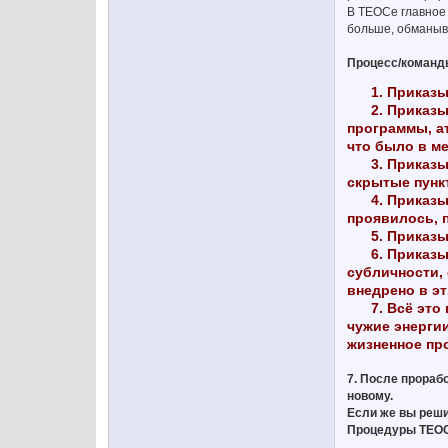
В ТЕОСе главное 
больше, обманыва
Процесс/команды
1. Приказыва
2. Приказыва
программы, ат
что было в ме
3. Приказыва
скрытые пункт
4. Приказыва
проявилось, 
5. Приказываю
6. Приказыва
субличности, 
внедрено в эт
7. Всё это п
чужие энерги
жизненное пр
7. После прораб
новому.
Если же вы реши
Процедуры ТЕОС