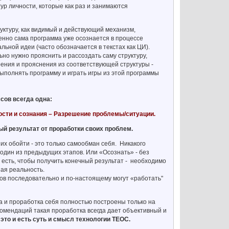
ур личности, которые как раз и занимаются
уктуру, как видимый и действующий механизм,
енно сама программа уже осознается в процессе
ьной идеи (часто обозначается в текстах как ЦИ).
ьно нужно прояснить и рассоздать саму структуру,
ения и прояснения из соответствующей структуры -
 выполнять программу и играть игры из этой программы
сов всегда одна:
ости и сознания – Разрешение проблемы/ситуации.
й результат от проработки своих проблем.
их обойти - это только самообман себя. Никакого
 один из предыдущих этапов. Или «Осознать» - без
 есть, чтобы получить конечный результат - необходимо
ая реальность.
в последовательно и по-настоящему могут «работать"
а и проработка себя полностью построены только на
комендаций такая проработка всегда дает объективный и
 это и есть суть и смысл технологии ТЕОС.