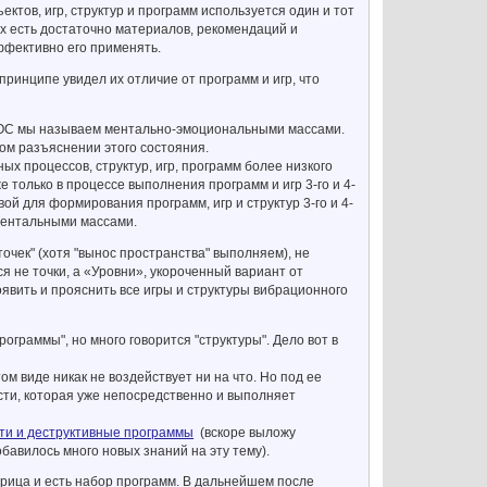
ктов, игр, структур и программ используется один и тот
х есть достаточно материалов, рекомендаций и
ффективно его применять.
 принципе увидел их отличие от программ и игр, что
 ТЕОС мы называем ментально-эмоциональными массами.
ном разъяснении этого состояния.
х процессов, структур, игр, программ более низкого
 только в процессе выполнения программ и игр 3-го и 4-
ой для формирования программ, игр и структур 3-го и 4-
 ментальными массами.
очек" (хотя "вынос пространства" выполняем), не
 не точки, а «Уровни», укороченный вариант от
явить и прояснить все игры и структуры вибрационного
ограммы", но много говорится "структуры". Дело вот в
м виде никак не воздействует ни на что. Но под ее
сти, которая уже непосредственно и выполняет
ти и деструктивные программы
(вскоре выложу
обавилось много новых знаний на эту тему).
трица и есть набор программ. В дальнейшем после