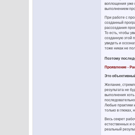
воплощения уже п
выполнением про
При работе с пр
созданный прогр
рассоздания проя
То есть, чтобы у
созданную этой п
увидеть и осозна
тоже никак не по
Поэтому последо
Проявление - Ра
Это объективный
Желание, стремле
результата не бу
выполнения хоть 
последовательно 
Любые практики 
только в глюках,
Весь секрет рабо
естественных и о
реальный резуль