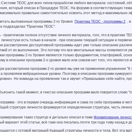
 Системе ТЕОС для всех типов проработки любого материала: состояний, объе
ения, который описан в Процедуре ТЕОС. На форуме в соответствующих тема
максимально правильно самостоятельно освоить этот метод и максимально э
очитать выложенные программы 2-го Уровня
Практика ТЕОС - программы 2
, в
х подразделах "Практика ТЕОС".
 - практически полное отсутствие личного материала, того, что в практике
 личностухи есть только в начале - при описании текущей ситуации и первич
и рассмотрении деструктивной программы идет уже только описание различны
твий от их выполнения. Это потому что все ментальные массы появляются уже
а как программы 2-го Уровня являются только фундаментом, платформой, основ
ому в описании программ 2-о уровня мало или совсем нет того, что является
ри рассмотрении программ 2-го уровня мы уже не применяем упражнение "8 т
 а проявляем вибрационные уровни. Поэтому в описании программ нумеруются
овни». Но команда на проявление так и звучит «Приказываю себе найти, про
бъяснить такой момент, в текстах описания программ мало говорится слово "пр
ограмма - это в первую очередь информация и сама по себе программа в чисто
бщей структуре личности формируется определенная структура, часть лично
ормирование таких структур я детально описал в теме
Формирование личнос
й вариант этой статьи, всё-таки она писалась почти три года тому назад и д
ощается с готовой матрицей будущей структуры личности и тела. Вот эта ма