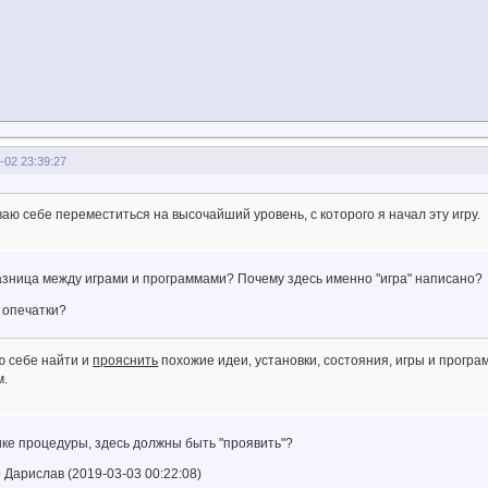
-02 23:39:27
аю себе переместиться на высочайший уровень, с которого я начал эту игру.
разница между играми и программами? Почему здесь именно "игра" написано?
т опечатки?
 себе найти и
прояснить
похожие идеи, установки, состояния, игры и прог
м.
ике процедуры, здесь должны быть "проявить"?
Дарислав (2019-03-03 00:22:08)