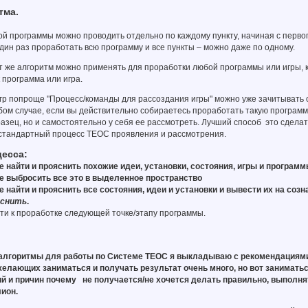
тма.
й программы можно проводить отдельно по каждому пункту, начиная с первог
дин раз проработать всю программу и все пункты – можно даже по одному.
т же алгоритм можно применять для проработки любой программы или игры, 
 программа или игра.
игр попроще "Процесс/команды для рассоздания игры" можно уже зачитывать 
бом случае, если вы действительно собираетесь проработать такую программу
зец, но и самостоятельно у себя ее рассмотреть. Лучший способ это сделать
 стандартный процесс ТЕОС проявления и рассмотрения.
есса:
 найти и прояснить похожие идеи, установки, состояния, игры и програ
 выбросить все это в выделенное пространство
 найти и прояснить все состояния, идеи и установки и вывести их на соз
яснить
.
ти к проработке следующей точке/этапу программы.
алгоритмы для работы по Системе ТЕОС я выкладываю с рекомендациями
желающих заниматься и получать результат очень много, но вот заниматьс
й и причин почему не получается/не хочется делать правильно, выполня
ион.