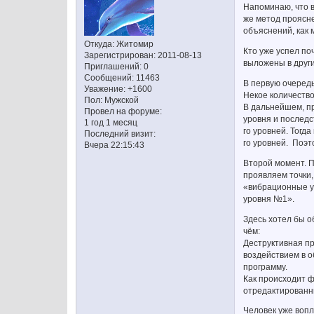
Напоминаю, что в
же метод проясн
объяснений, как 
Откуда:
Житомир
Кто уже успел п
Зарегистрирован
: 2011-08-13
выложены в други
Приглашений:
0
Сообщений:
11463
В первую очередь
Уважение:
+1600
Некое количество
Пол:
Мужской
В дальнейшем, пр
Провел на форуме:
уровня и последс
1 год 1 месяц
го уровней. Тогд
Последний визит:
го уровней. Поэт
Вчера 22:15:43
Второй момент. П
проявляем точки,
«вибрационные ур
уровня №1».
Здесь хотел бы о
чём:
Деструктивная пр
воздействием в о
программу.
Как происходит ф
отредактированны
Человек уже вопл