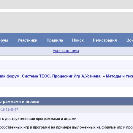
орум
Участники
Правила
Поиск
Регистрация
Во
Активные темы
ик форум. Система ТЕОС. Процесинг Игр А.Усачева.
»
Методы и тех
ограммами и играми
-18 21:48:57
ы с деструктивными программами и играми
собственных игр и программ на примере выложенных на форуме игр и про