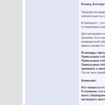
Конец Алгори
Проработку каждо
обязательно за о
В принципе – это
и помеченных как
Для программ и 
целиком. Но в лю
приведенный обра
давать провести
Команды проц
Приказываю себе
Приказываю себе
Приказываю себе
проявить и про
После чего перей
Внимание!
Все процессы и 
Я понимаю, что 
мало. Оправдани
нагородить милл