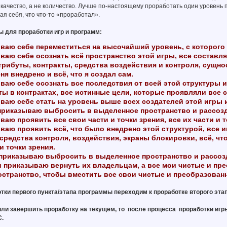
качество, а не количество. Лучше по-настоящему проработать один уровень 
я себя, что что-то «проработал».
 для проработки игр и программ:
ю себе переместиться на высочайший уровень, с которого я 
ю себе осознать всё пространство этой игры, все составля
рибуты, контракты, средства воздействия и контроля, сущнос
ня внедрено и всё, что я создал сам.
ю себе осознать все последствия от всей этой структуры и 
ы в контрактах, все истинные цели, которые проявляли все 
ю себе стать на уровень выше всех создателей этой игры и 
приказываю выбросить в выделенное пространство и рассозд
 проявить все свои части и точки зрения, все их части и то
ю проявить всё, что было внедрено этой структурой, все и
средства контроля, воздействия, экраны блокировки, всё, чт
и точки зрения.
риказываю выбросить в выделенное пространство и рассозда
и приказываю вернуть их владельцам, а все мои чистые и пр
остранство, чтобы вместить все свои чистые и преобразован
отки первого пункта/этапа программы переходим к проработке второго эт
ли завершить проработку на текущем, то после процесса проработки игр
.