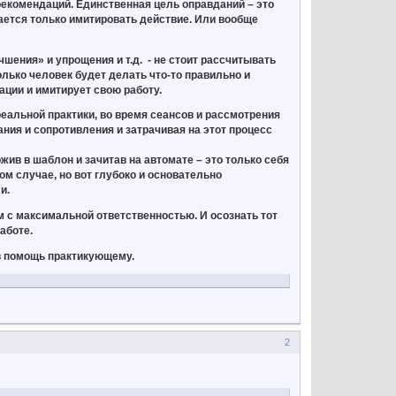
рекомендаций. Единственная цель оправданий – это
рается только имитировать действие. Или вообще
шения» и упрощения и т.д. - не стоит рассчитывать
олько человек будет делать что-то правильно и
ации и имитирует свою работу.
еальной практики, во время сеансов и рассмотрения
ния и сопротивления и затрачивая на этот процесс
жив в шаблон и зачитав на автомате – это только себя
м случае, но вот глубоко и основательно
и.
мм с максимальной ответственностью. И осознать тот
аботе.
 в помощь практикующему.
2