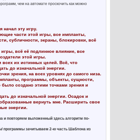
программ, чем на автомате проскочить как можно
начал эту игру.
ющие части этой игры, все импланты,
ти, субличности, экраны, блокировки, всё
игры, всё её подлинное влияние, все
создатели этой игры.
всех их истинных целей. Всё, что
ать до изначальной энергии.
чки зрения, на всех уровнях до самого низа.
мпланты, программы, объекты, сущности,
о было создано этими точками зрения и
ть до изначальной энергии. Осадок и
еобразованные вернуть мне. Расширить свое
ные энергии.
апа и повторяем выложенный здесь алгоритм по-
ы/ программы зачитываем 2-ю часть Шаблона из