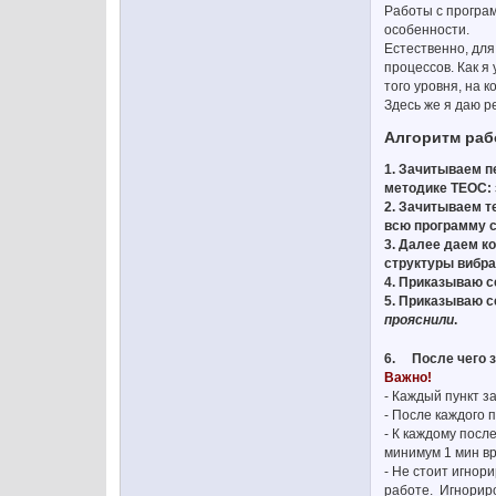
Работы с програм
особенности.
Естественно, для
процессов. Как я
того уровня, на 
Здесь же я даю р
Алгоритм раб
1. Зачитываем 
методике ТЕОС: 
2. Зачитываем т
всю программу ср
3. Далее даем к
структуры вибра
4. Приказываю с
5. Приказываю с
прояснили
.
6. После чего 
Важно!
- Каждый пункт з
- После каждого 
- К каждому посл
минимум 1 мин в
- Не стоит игнор
работе. Игнориро