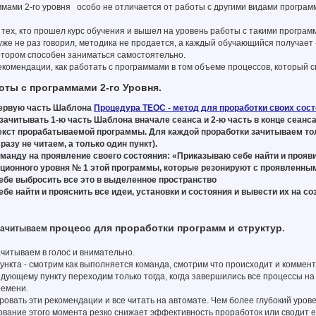
мами 2-го уровня особо не отличается от работы с другими видами програм
 тех, кто прошел курс обучения и вышел на уровень работы с такими програм
 уже не раз говорил, методика не продается, а каждый обучающийся получае
котором способен заниматься самостоятельно.
екомендации, как работать с программами в том объеме процессов, который
оты с программами 2-го Уровня.
первую часть Шаблона
Процедура ТЕОС - метод для проработки своих сос
зачитывать 1-ю часть Шаблона вначале сеанса и 2-ю часть в конце сеанса
екст прорабатываемой программы. Для каждой проработки зачитываем тол
азу не читаем, а только один пункт).
оманду на проявление своего состояния: «Приказываю себе найти и прояви
ционного уровня № 1 этой программы, которые резонируют с проявленн
ебе выбросить все это в выделенное пространство
ебе найти и прояснить все идеи, установки и состояния и вывести их на с
процесс для проработки программ и структур
зачитываем
.
ачитываем в голос и внимательно.
пункта - смотрим как выполняется команда, смотрим что происходит и коммен
едующему пункту переходим только тогда, когда завершились все процессы на 
ремени.
ировать эти рекомендации и все читать на автомате. Чем более глубокий уров
вание этого момента резко снижает эффективность проработок или сводит е