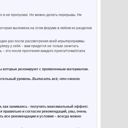
о и не пропуская. Но можно делать перерывы. Не
которая выложена на этом форуме в любом из разделов
один раз после рассмотрения всей игры/программы
/игру у себя – вам придется не только зачитать
 – это после прочтения каждого пункта/точки/этапа
ммы которые резонируют с проявленным материалом.
нательный уровень.
Выписать всё, что смогли
, как занимаясь - получить максимальный эффект.
я правильно и согласно рекомендаций, увы, очень
ть все рекомендации и условия – всегда можно