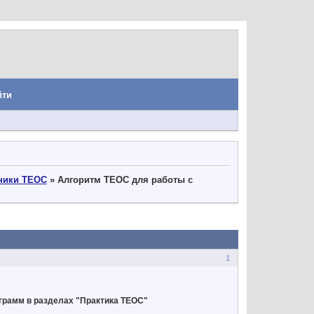
йти
ники ТЕОС
»
Алгоритм ТЕОС для работы с
1
грамм в разделах "Практика ТЕОС"