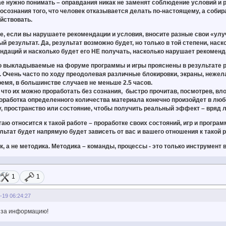
ае нужно понимать – оправдания никак не заменят соблюдение условий и 
 осознания того, что человек отказывается делать по-настоящему, а соби
йствовать.
е, если вы нарушаете рекомендации и условия, вносите разные свои «улуч
 результат. Да, результат возможно будет, но только в той степени, наск
ндаций и насколько будет его НЕ получать, насколько нарушает рекоменд
то выкладываемые на форуме программы и игры прояснены в результате р
. Очень часто по ходу преодолевая различные блокировки, экраны, нежела
емя, в большинстве случаев не меньше 2.5 часов.
 что их можно проработать без сознания, быстро прочитав, посмотрев, вло
работка определенного количества материала конечно произойдет в любо
у, пространство или состояние, чтобы получить реальный эффект – вряд л
аю относится к такой работе – проработке своих состояний, игр и програ
льтат будет напрямую будет зависеть от вас и вашего отношения к такой р
к, а не методика. Методика – команды, процессы - это только инструмент
1
1
-19 06:24:27
, за информацию!