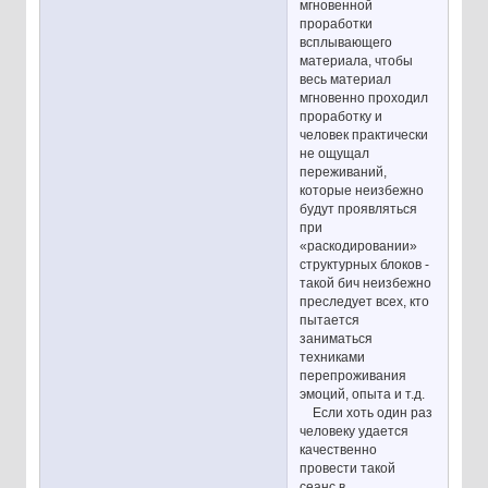
мгновенной
проработки
всплывающего
материала, чтобы
весь материал
мгновенно проходил
проработку и
человек практически
не ощущал
переживаний,
которые неизбежно
будут проявляться
при
«раскодировании»
структурных блоков -
такой бич неизбежно
преследует всех, кто
пытается
заниматься
техниками
перепроживания
эмоций, опыта и т.д.
Если хоть один раз
человеку удается
качественно
провести такой
сеанс в