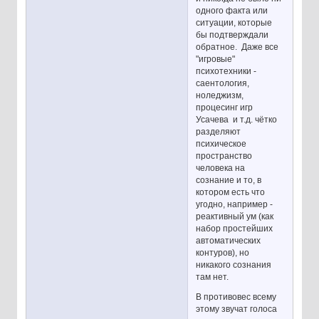
одного факта или
ситуации, которые
бы подтверждали
обратное. Даже все
"игровые"
психотехники -
саентология,
ноледжизм,
процесинг игр
Усачева и т.д. чётко
разделяют
психическое
пространство
человека на
сознание и то, в
котором есть что
угодно, например -
реактивный ум (как
набор простейших
автоматических
контуров), но
никакого сознания
там нет.
В противовес всему
этому звучат голоса