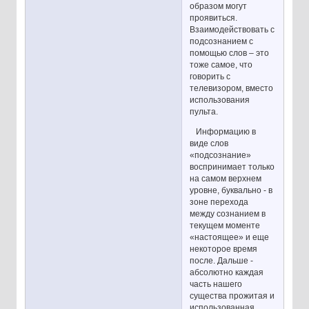
образом могут
проявиться.
Взаимодействовать с
подсознанием с
помощью слов – это
тоже самое, что
говорить с
телевизором, вместо
использования
пульта.
Информацию в
виде слов
«подсознание»
воспринимает только
на самом верхнем
уровне, буквально - в
зоне перехода
между сознанием в
текущем моменте
«настоящее» и еще
некоторое время
после. Дальше -
абсолютно каждая
часть нашего
существа прожитая и
использованная