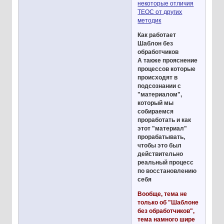
некоторые отличия
ТЕОС от других
методик
Как работает
Шаблон без
обработчиков
А также прояснение
процессов которые
происходят в
подсознании с
"материалом",
который мы
собираемся
проработать и как
этот "материал"
прорабатывать,
чтобы это был
действительно
реальный процесс
по восстановлению
себя
Вообще, тема не
только об "Шаблоне
без обработчиков",
тема намного шире