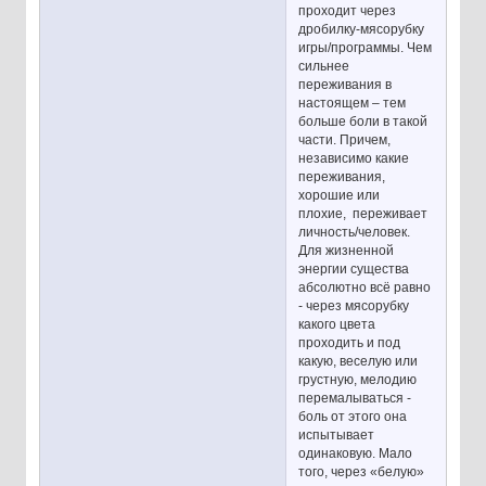
проходит через
дробилку-мясорубку
игры/программы. Чем
сильнее
переживания в
настоящем – тем
больше боли в такой
части. Причем,
независимо какие
переживания,
хорошие или
плохие, переживает
личность/человек.
Для жизненной
энергии существа
абсолютно всё равно
- через мясорубку
какого цвета
проходить и под
какую, веселую или
грустную, мелодию
перемалываться -
боль от этого она
испытывает
одинаковую. Мало
того, через «белую»