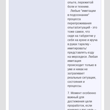
опыте, пережитой
боли и технике.
Любые "имитации
в подсознании"
процесса
перепроживания
опыта/ситуаций - это
тоже самое, что
сидя на табуретке у
себя на кухне и круча
в руках тарелку -
имитировать/
представлять езду
на мерседесе. Любая
имитация
происходит только в
уме и никак не
затрагивает
реальные ситуации,
состояния и
процессы.
7. Момент особенно
важный для
достижения цели
проработок, если
конечно у вас цель –