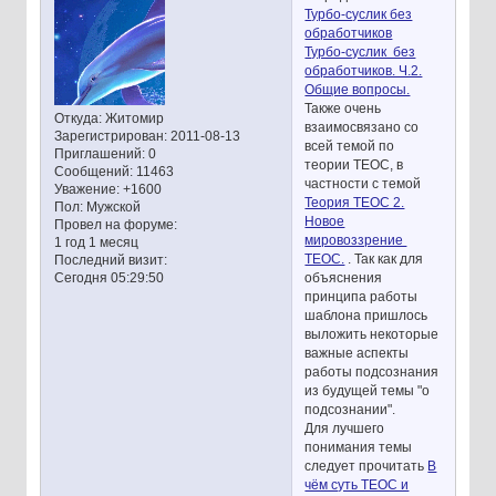
Турбо-суслик без
обработчиков
Турбо-суслик без
обработчиков. Ч.2.
Общие вопросы.
Также очень
Откуда:
Житомир
взаимосвязано со
Зарегистрирован
: 2011-08-13
всей темой по
Приглашений:
0
теории ТЕОС, в
Сообщений:
11463
частности с темой
Уважение:
+1600
Теория ТЕОС 2.
Пол:
Мужской
Новое
Провел на форуме:
мировоззрение
1 год 1 месяц
ТЕОС.
. Так как для
Последний визит:
объяснения
Сегодня 05:29:50
принципа работы
шаблона пришлось
выложить некоторые
важные аспекты
работы подсознания
из будущей темы "о
подсознании".
Для лучшего
понимания темы
следует прочитать
В
чём суть ТЕОС и