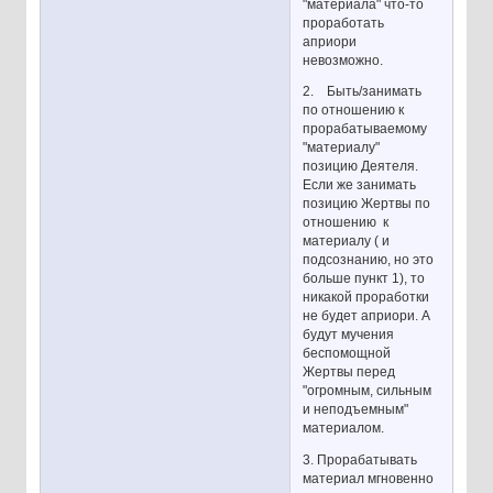
"материала" что-то
проработать
априори
невозможно.
2. Быть/занимать
по отношению к
прорабатываемому
"материалу"
позицию Деятеля.
Если же занимать
позицию Жертвы по
отношению к
материалу ( и
подсознанию, но это
больше пункт 1), то
никакой проработки
не будет априори. А
будут мучения
беспомощной
Жертвы перед
"огромным, сильным
и неподъемным"
материалом.
3. Прорабатывать
материал мгновенно