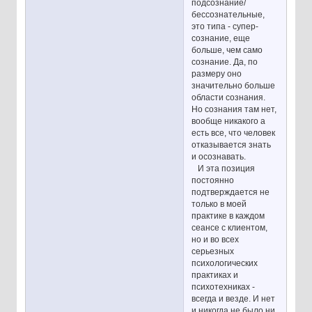
подсознание/
бессознательные,
это типа - супер-
сознание, еще
больше, чем само
сознание. Да, по
размеру оно
значительно больше
области сознания.
Но сознания там нет,
вообще никакого а
есть все, что человек
отказывается знать
и осознавать.
И эта позиция
постоянно
подтверждается не
только в моей
практике в каждом
сеансе с клиентом,
но и во всех
серьезных
психологических
практиках и
психотехниках -
всегда и везде. И нет
и никогда не было ни