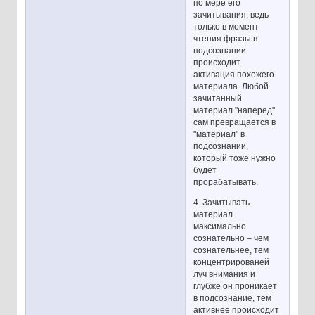
по мере его
зачитывания, ведь
только в момент
чтения фразы в
подсознании
происходит
активация похожего
материала. Любой
зачитанный
материал "наперед"
сам превращается в
"материал" в
подсознании,
который тоже нужно
будет
прорабатывать.
4. Зачитывать
материал
максимально
сознательно – чем
сознательнее, тем
концентрированей
луч внимания и
глубже он проникает
в подсознание, тем
активнее происходит