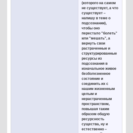
(которого на самом
не существует, а что
существует –
напишу в теме о
подсознании),
чтобы оно
перестало "болеть"
или "мешать", а
вернуть свои
растраченные и
структурированные
ресурсы из
подсознания в
изначальное живое
безболезненное
состояние и
соединить их с
нашим жизненным
целым и
нерастраченным
пространством,
повышая таким
образом общую
ресурсность
существа, ну и
естественно –