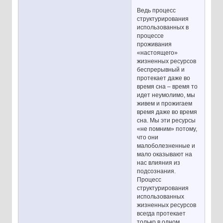
Ведь процесс
структурирования
использованных в
процессе
проживания
«настоящего»
жизненных ресурсов
беспрерывный и
протекает даже во
время сна – время то
идет неумолимо, мы
живем и прожигаем
время даже во время
сна. Мы эти ресурсы
«не помним» потому,
что они
малоболезненные и
мало оказывают на
нас влияния из
подсознания.
Процесс
структурирования
использованных
жизненных ресурсов
всегда протекает
только в одном