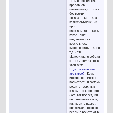
только нескольких
продавцов
иллюзиями, которые
без всяких
доказательств, без
всяких объяснений -
просто
рассказывают сказки,
какое наше
подсознание -
всесильное,
суперсознание, бог и
т.д. и т.п.
Материалы я собрал
от тех и других вот в
этой теме
Подсознание - что
это такое?
. Кому
интересно, может
посмотреть и самому
решить - верить в
сказку про хорошего
бога, как последний
инфантильный лох,
или верить науке и
практикам, которые
реально работают в