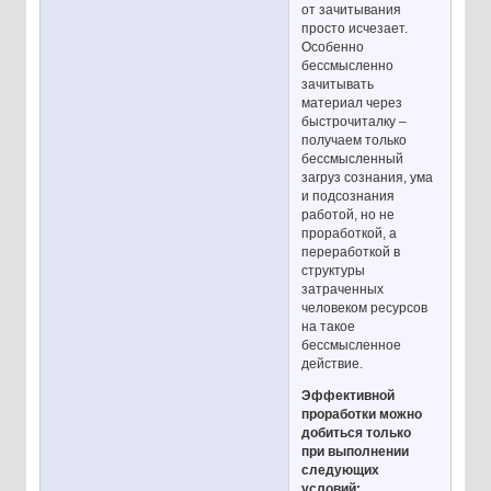
от зачитывания
просто исчезает.
Особенно
бессмысленно
зачитывать
материал через
быстрочиталку –
получаем только
бессмысленный
загруз сознания, ума
и подсознания
работой, но не
проработкой, а
переработкой в
структуры
затраченных
человеком ресурсов
на такое
бессмысленное
действие.
Эффективной
проработки можно
добиться только
при выполнении
следующих
условий: