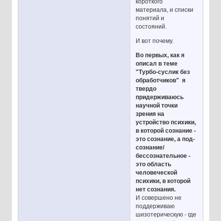
короткого
материала, и списки
понятий и
состояний.
И вот почему.
Во первых, как я
описал в теме
"Турбо-суслик без
обработчиков" я
твердо
придерживаюсь
научной точки
зрения на
устройство психики,
в которой сознание -
это сознание, а под-
сознание/
бессознательное -
это область
человеческой
психики, в которой
нет сознания.
И совершено не
поддерживаю
шизотерическую - где