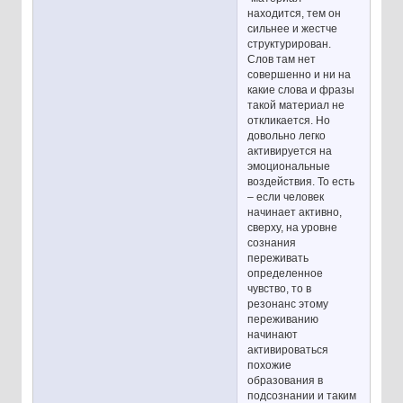
находится, тем он
сильнее и жестче
структурирован.
Слов там нет
совершенно и ни на
какие слова и фразы
такой материал не
откликается. Но
довольно легко
активируется на
эмоциональные
воздействия. То есть
– если человек
начинает активно,
сверху, на уровне
сознания
переживать
определенное
чувство, то в
резонанс этому
переживанию
начинают
активироваться
похожие
образования в
подсознании и таким