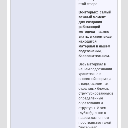
этой сфере.
Во-вторых: самый
важный момент
для создания
работающей
методики - важно
знать, в каком виде
находится
материал в нашем
подсознании,
бессознательном.
Весь материал в
нашем подсознании
хранится не в
словесной форме, а
в виде, скажем так -
отдельных блоков,
структурированных в
определенные
образования и
структуры. И чем
глубже/дальше в
нашем жизненном
пространстве такой
"материал"