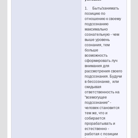
1. Быть/занимать
позицию по
отношению к своему
подсознанию
максимально
сознательную - чем
выше уровень
сознания, тем
больше
возможность
сформировать луч
внимания для
рассмотрения своего
подсознания. Будучи
в бессознанке, или
скидывая
ответственность на
"всемогущее
подсознание" -
человек становится
тем же, что и
собирается
прорабатывать и
естественно -
работая с позиции