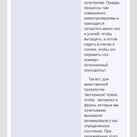
холотропке. Правда,
процессы там
совершенно
неконтролируемы и
приходится
затратить много сил
и усилий, чтобы
вытащить, а потом
сидеть в слезах и
соплях, чтобы это
пережить «по-
новому»
болезненный
эпизод/опыт.
Так вот, для
качественной
проработки
"материала" нужно,
чтобы материал и
фразы, которые мы
зачитываем,
вызывали/
активировали у нас
определенное
состояние. При
переживании этого