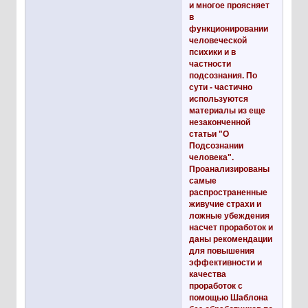
и многое проясняет
в
функционировании
человеческой
психики и в
частности
подсознания. По
сути - частично
используются
материалы из еще
незаконченной
статьи "О
Подсознании
человека".
Проанализированы
самые
распространенные
живучие страхи и
ложные убеждения
насчет проработок и
даны рекомендации
для повышения
эффективности и
качества
проработок с
помощью Шаблона