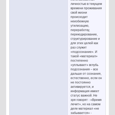
личностью в текущем
времени проживания
свой жизни
происходит
неизбежную
утилизацию,
переработку,
перекодирование,
структурирование и
для этих целей как
раз служит
«подсознание». И
такой «материал»
постепенно
«уплывает» вглубь
подсознания – все
дальше от сознания,
естественно, если он
не постоянно
активируется, и
информация имеет
статус важной. Не
зря говорят - «Время
лечит», но на самом
деле материал «не
забывается» -