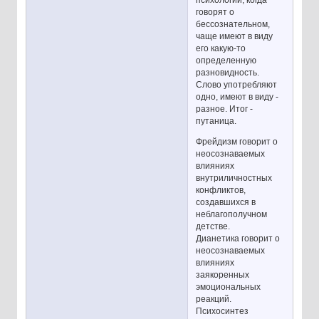
психологии, когда
говорят о
бессознательном,
чаще имеют в виду
его какую-то
определенную
разновидность.
Слово употребляют
одно, имеют в виду -
разное. Итог -
путаница.
Фрейдизм говорит о
неосознаваемых
влияниях
внутриличностных
конфликтов,
создавшихся в
неблагополучном
детстве.
Дианетика говорит о
неосознаваемых
влияниях
заякоренных
эмоциональных
реакций.
Психосинтез