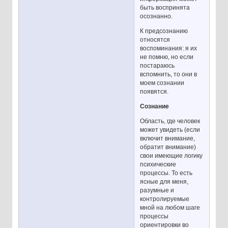
быть воспринята
осознанно.
К предсознанию
относятся
воспоминания: я их
не помню, но если
постараюсь
вспомнить, то они в
моем сознании
появятся.
Сознание
Область, где человек
может увидеть (если
включит внимание,
обратит внимание)
свои имеющие логику
психические
процессы. То есть
ясные для меня,
разумные и
контролируемые
мной на любом шаге
процессы
ориентировки во