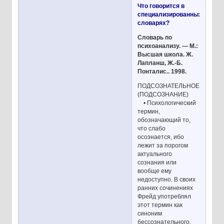
Что говорится в
специализированных
словарях?
Словарь по
психоанализу. — М.:
Высшая школа. Ж.
Лапланш, Ж.-Б.
Понталис.. 1998.
ПОДСОЗНАТЕЛЬНОЕ
(ПОДСОЗНАНИЕ)
• Психологический
термин,
обозначающий то,
что слабо
осознается, ибо
лежит за порогом
актуального
сознания или
вообще ему
недоступно. В своих
ранних сочинениях
Фрейд употреблял
этот термин как
синоним
бессознательного,