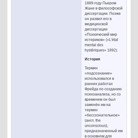
1889 году Пьером
Жане в философской
диссертации. Позже
он развил его в
медицинской
диссертации
«Психический мир
истериков» («L'état
mental des
hystériques» 1892).
История
Термин
«подсознание»
использовался в
ранних работах
Фрейда по созданию
психоанализа, но со
временем он был
заменён им на
термин
«бессознательное»
(англ. the
unconscious),
предназначенный им
в основном для