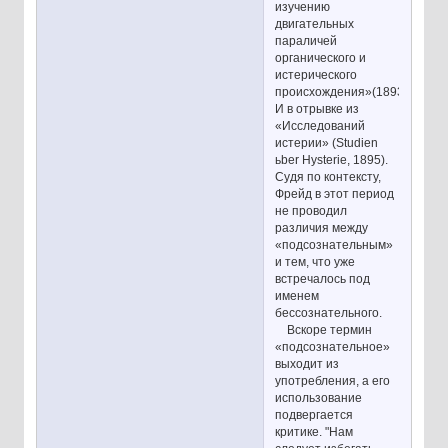
изучению
двигательных
параличей
органического и
истерического
происхождения»(1893),
И в отрывке из
«Исследований
истерии» (Studien
ьber Hysterie, 1895).
Судя по контексту,
Фрейд в этот период
не проводил
различия между
«подсознательным»
и тем, что уже
встречалось под
именем
бессознательного.
Вскоре термин
«подсознательное»
выходит из
употребления, а его
использование
подвергается
критике. "Нам