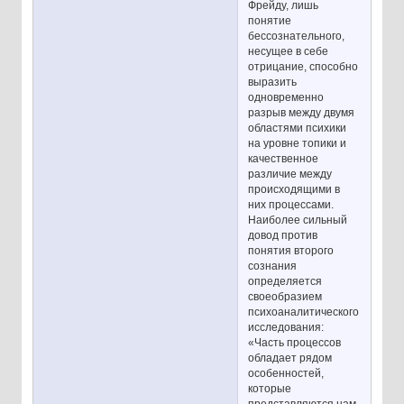
Фрейду, лишь
понятие
бессознательного,
несущее в себе
отрицание, способно
выразить
одновременно
разрыв между двумя
областями психики
на уровне топики и
качественное
различие между
происходящими в
них процессами.
Наиболее сильный
довод против
понятия второго
сознания
определяется
своеобразием
психоаналитического
исследования:
«Часть процессов
обладает рядом
особенностей,
которые
представляются нам