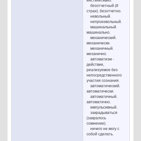
инстинктивно.
безотчетный (#
страх). безотчетно.
невольный.
непроизвольный.
машинальный.
машинально.
механический.
механически.
механичный.
механично.
автоматизм -
действие,
реализуемое без
непосредственного
участия сознания.
автоматический.
автоматически.
автоматичный.
автоматично.
импульсивный.
закрадываться
(закралось
сомнение).
ничего не могу с
собой сделать.