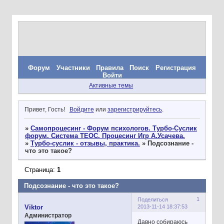
Форум
Участники
Правила
Поиск
Регистрация
Войти
Активные темы
Привет, Гость!
Войдите
или
зарегистрируйтесь
.
»
Самопроцесинг - Форум психологов. Турбо-Суслик
форум. Система ТЕОС. Процесинг Игр А.Усачева.
»
Турбо-суслик - отзывы, практика.
»
Подсознание -
что это такое?
Страница:
1
Подсознание - что это такое?
1
Поделиться
2013-11-14 18:37:53
Viktor
Администратор
Давно собираюсь