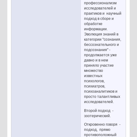
профессионализм
исследователей и
практиков и научный
подход в сборе и
обработке
информации.
Эволюция знаний в
категории "сознания,
бессознательного и
подсознания" -
продолжается уже
давно и в нем
приняло участие
множество
известных
психологов,
психиатров,
психоаналитиков и
просто талантливых
исследователей.
Второй подход -
эзотерический.
Откровенно говоря -
подход, прямо
противоположный