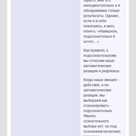
скрыто, мне это
неподконтрольно и я
обнаруживаю только
результаты. Однако,
если я в себе
покопаюсь, я могу
понять: «Наверное,
подсознательно я
хотел…»
Как правило, к
подсознательному
мы относим наши
автоматические
реакции и рефлексы.
Когда наши эмоции -
действия, а не
автоматические
реакции, мы
выбираем как
отреагировать -
подсознательно.
Явного,
сознательного
выбора нет, но под
сознанием несколько