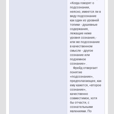
«Когда говорят о
подсознании,
неясно, имеется ли в
виду подсознание
как один из уровней
топики - душевные
содержания,
лежащие ниже
уровня сознания,-
или же подсознание
в качественном
смысле - другое
сознание или
подземное
сознание» .
Фрейд отвергает
понятие
«подсознание»,
предполагающее, как
ему кажется, «второе
сознание»,
качественно
совместимое, хотя
бы отчасти, с
сознательными
явлениями. По