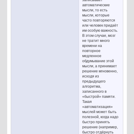
записывает
автоматические
мысли, то есть
мысли, которые
часто повторяются
или человек придаёт
им особую важность.
В этом случае, мозг
не тратит много
времени на
повторное
медленное
обдумывание этой
мысли, а принимает
решение мгновенно,
исходя из
предыдущего
алгоритма,
записанного в
«быстрой» памяти.
Такая
«автоматизация»
мыслей может быть
полезной, когда надо
быстро принять
решение (например,
быстро отдёрнуть