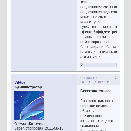
Теги:
подсознание,сознание,бессо
подсознания,подсознание
может все,сила
мысли,турбо-
суслик,сознание,система
сфинкс,бсфф,дмитрий
леушкин,ларри
нимс,сверхсознание,реактив
банк ,стирание банка
памяти,инграммы,саентологи
это,интуиция
0
2
Поделиться
2013-11-14 19:43:44
Viktor
Администратор
Бессознательное
Бессознательное в
широком смысле -
область
психического,
которая не видится
Откуда:
Житомир
сознанием
Зарегистрирован
: 2011-08-13
(неосознаваемая