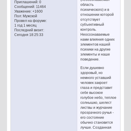
Приглашений:
0
область
Сообщений:
11464
психического) и в
Уважение:
+1600
отношении которой
Пол:
Мужской
отсутствует
Провел на форуме:
субъективный
1 год 1 месяц
контроль.
Последний визит:
Неосознаваемые
Сегодня 18:25:33
нами влияния одних
элементов нашей
психики на другие
элементы и наше
поведение.
Если душевно
здоровый, но
немного уставший
человек закроет
глаза и представит
себе высокое
голубое небо, теплое
солнышко, шелест
листвы и журчание
прозрачного ручья -
его состояние
обычно становится
лучше. Созданная