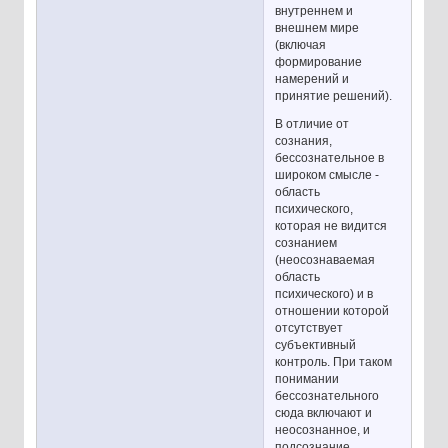
внутреннем и
внешнем мире
(включая
формирование
намерений и
принятие решений).
В отличие от
сознания,
бессознательное в
широком смысле -
область
психического,
которая не видится
сознанием
(неосознаваемая
область
психического) и в
отношении которой
отсутствует
субъективный
контроль. При таком
понимании
бессознательного
сюда включают и
неосознанное, и
подсознание.