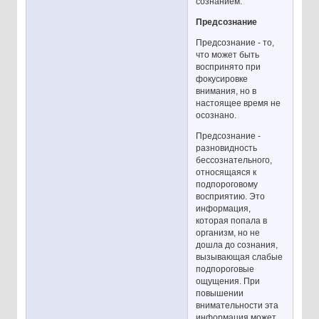
сознанием.
Предсознание
Предсознание - то,
что может быть
воспринято при
фокусировке
внимания, но в
настоящее время не
осознано.
Предсознание -
разновидность
бессознательного,
относящаяся к
подпороговому
восприятию. Это
информация,
которая попала в
организм, но не
дошла до сознания,
вызывающая слабые
подпороговые
ощущения. При
повышении
внимательности эта
информация может