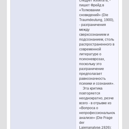
следует избегать, -
пишет Фрейд в
«Толковании
сновидений» (Die
Traumdeutung, 1900),
- разграничения
между
сверхсознанием и
подсознанием, столь
распространенного в
современной
литературе о
психоневрозах,
поскольку это
разграничение
предполагает
равнозначность
психики и сознания».
Эта критика
повторяется
неоднократно, резче
всего - в отрывке из
«Вопроса о
непрофессиональном
анализе» (Die Frage
der
Laienanalyse,1926):