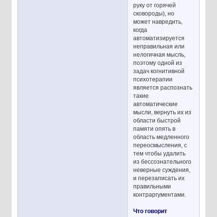
руку от горячей
сковороды), но
может навредить,
когда
автоматизируется
неправильная или
нелогичная мысль,
поэтому одной из
задач когнитивной
психотерапии
является распознать
такие
автоматические
мысли, вернуть их из
области быстрой
памяти опять в
область медленного
переосмысления, с
тем чтобы удалить
из бессознательного
неверные суждения,
и перезаписать их
правильными
контраргументами.
Что говорит