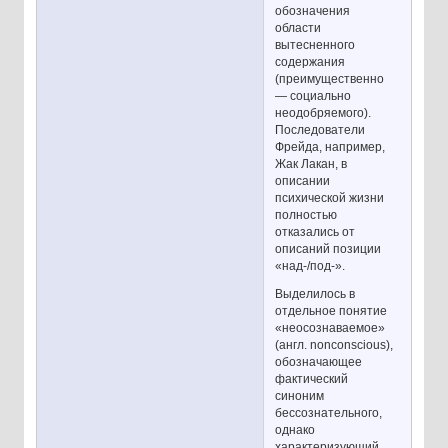
обозначения
области
вытесненного
содержания
(преимущественно
— социально
неодобряемого).
Последователи
Фрейда, например,
Жак Лакан, в
описании
психической жизни
полностью
отказались от
описаний позиции
«над-/под-».
Выделилось в
отдельное понятие
«неосознаваемое»
(англ. nonconscious),
обозначающее
фактический
синоним
бессознательного,
однако
характеризующий