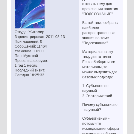
открыть тему для
прояснения понятия
"ПОДСОЗНАНИЕ"
В этой теме собраны
наиболее
Откуда:
Житомир
распространенные
Зарегистрирован
: 2011-08-13
знания по теме
Приглашений:
0
"Подсознание"
Сообщений:
11464
Уважение:
+1600
Материала на эту
Пол:
Мужской
тему достаточно.
Провел на форуме:
Если обобщить все
1 год 1 месяц
материалы, то
Последний визит:
можно выделить два
Сегодня 18:25:33
базовых подхода:
1. Субъективно-
научный
2. Эзотерический.
Почему субъективно
- научный?
Субъективный -
потому что
исследования сферы
психики и особенно