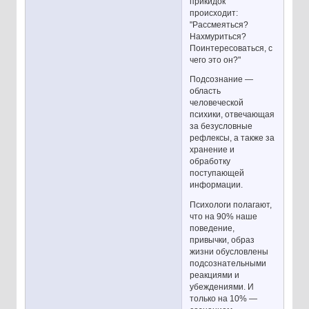
прикидок
происходит:
"Рассмеяться?
Нахмуриться?
Поинтересоваться, с
чего это он?"
Подсознание —
область
человеческой
психики, отвечающая
за безусловные
рефлексы, а также за
хранение и
обработку
поступающей
информации.
Психологи полагают,
что на 90% наше
поведение,
привычки, образ
жизни обусловлены
подсознательными
реакциями и
убеждениями. И
только на 10% —