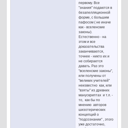
первому. Все
"знания" подаются в
безапелляционной
форме, с большим
пафосом ( не иначе
как - вселенские
законы).
Естественно - на
этом и все
доказательства
заканчиваются,
точнее - никто их и
не собирается
давать. Раз это
"вселенские законы",
или получены от
"великих учителей"
неизвестно как, или
"взяты" из древних
манускриптах и т.л. -
то, как бы по
мнению авторов
шизотерических
концепций о
"подсознании" , этого
уже достаточно,