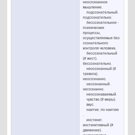
неосознанное
мышление.
подсознательный.
подсознательно.
бессознательное -
психические
процессы,
осуществляемые без
сознательного
контроля человека.
бессознательный
(# жест).
бессознательно.
неосознанный (#
тревога).
неосознанно.
несознанный.
несознанно.
неосознаваемый.
чувство (# меры).
вкус.
наитие. по наитию
.
инстинкт.
инстинктивный (#
движение).