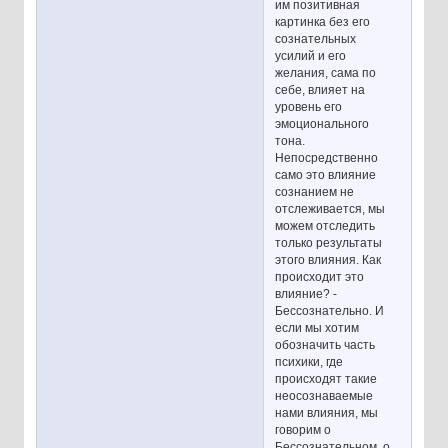
им позитивная
картинка без его
сознательных
усилий и его
желания, сама по
себе, влияет на
уровень его
эмоционального
тона.
Непосредственно
само это влияние
сознанием не
отслеживается, мы
можем отследить
только результаты
этого влияния. Как
происходит это
влияние? -
Бессознательно. И
если мы хотим
обозначить часть
психики, где
происходят такие
неосознаваемые
нами влияния, мы
говорим о
Бессознательном, о