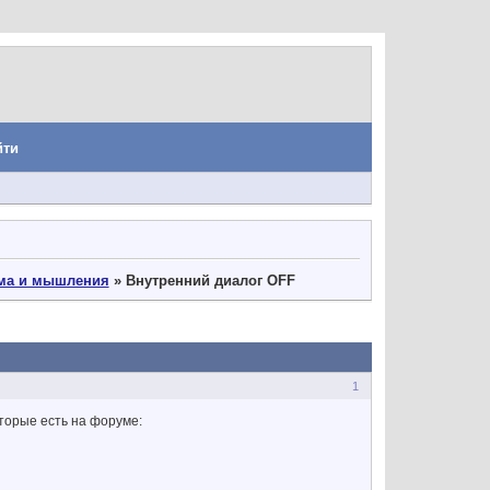
йти
ума и мышления
»
Внутренний диалог OFF
1
торые есть на форуме: