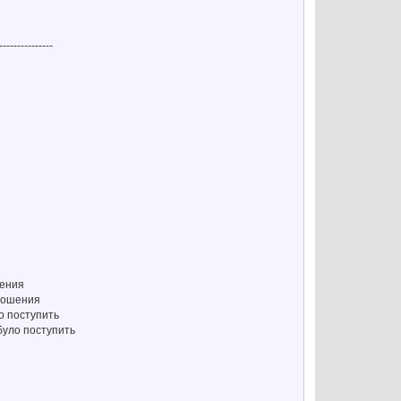
---------------
шения
тношения
о поступить
 було поступить