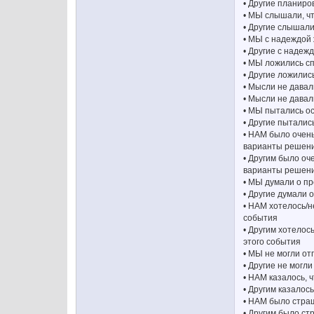
• Другие планиро
• МЫ слышали, чт
• Другие слышали
• МЫ с надеждой 
• Другие с надеж
• МЫ ложились сп
• Другие ложилис
• Мысли не дава
• Мысли не давал
• МЫ пытались ос
• Другие пытались
• НАМ было очень
варианты решен
• Другим было оч
варианты решен
• МЫ думали о п
• Другие думали
• НАМ хотелось/н
события
• Другим хотелос
этого события
• МЫ не могли от
• Другие не могл
• НАМ казалось, 
• Другим казалос
• НАМ было страш
• Другим было ст