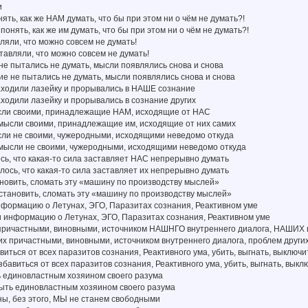
и
нять, как же НАМ думать, что бы при этом ни о чём не думать?!
 понять, как же им думать, что бы при этом ни о чём не думать?!
ляли, что можно совсем не думать!
ставляли, что можно совсем не думать!
не пытались не думать, мысли появлялись снова и снова
гие не пытались не думать, мысли появлялись снова и снова
находили лазейку и прорывались в НАШЕ сознание
аходили лазейку и прорывались в сознание других
сли своими, принадлежащие НАМ, исходящие от НАС
 мысли своими, принадлежащие им, исходящие от них самих
сли не своими, чужеродными, исходящими неведомо откуда
 мысли не своими, чужеродными, исходящими неведомо откуда
сь, что какая-то сила заставляет НАС непрерывно думать
илось, что какая-то сила заставляет их непрерывно думать
новить, сломать эту «машину по производству мыслей»
остановить, сломать эту «машину по производству мыслей»
нформацию о Летунах, ЭГО, Паразитах сознания, Реактивном уме
и информацию о Летунах, ЭГО, Паразитах сознания, Реактивном уме
 причастными, виновными, источником НАШНГО внутреннего диалога, НАШИХ
 их причастными, виновными, источником внутреннего диалога, проблем други
виться от всех паразитов сознания, Реактивного ума, убить, выгнать, выключи
избавиться от всех паразитов сознания, Реактивного ума, убить, выгнать, вык
ь единовластным хозяином своего разума
быть единовластным хозяином своего разума
ы, без этого, МЫ не станем свободными