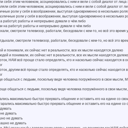
и себя этим человеком, асоциировались с ним и вели с собой диалог от лица 
вляли себя этим человеком, асоциировались с ним и вели с собой диалог от л
ичные роли у себя в воображении, выступая одновременно в нескольких роля
различные роли у себя в воображении, выступая одновременно в нескольких р
а работу/с работы и непрерывно думали о чём либо
ли на работу/с работы и непрерывно думали о чём либо
ыхали, смотрели телевизор, работали, беседовали с кем-то, но всё это время 
 отдыхали, смотрели телевизор, работали, беседовали с кем-то, но всё это вре
й и понимали, их сейчас нет в реальности, все их мысли находятся далеко
людей и понимали, их сейчас нет в реальности, все их мысли находятся далек
оток, НАМ всё проще стало определять, кто и насколько сейчас находится в о
ог
оток, другим всё проще стало определять, кто и насколько сейчас находится 
ог
е общаться с людьми, поскольку видя человека погружённого в свои мысли, М
роще общаться с людьми, поскольку видя человека погружённого в свои мысли, 
ались максимально быстро прервать общение и оставить его на едине со св
старались максимально быстро прервать общение и оставить его на едине со
 думать
 не думать
шно не думать
рашно не думать