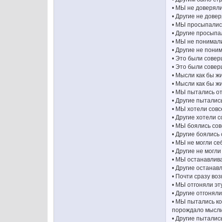
• МЫ не доверяли
• Другие не дове
• МЫ просыпались
• Другие просыпа
• МЫ не понимал
• Другие не пони
• Это были сове
• Это были совер
• Мысли как бы 
• Мысли как бы ж
• МЫ пытались от
• Другие пыталис
• МЫ хотели совс
• Другие хотели 
• МЫ боялись со
• Другие боялись
• МЫ не могли се
• Другие не могли
• МЫ останавлив
• Другие остана
• Почти сразу во
• МЫ отгоняли эт
• Другие отгонял
• МЫ пытались ко
порождало мысл
• Другие пыталис