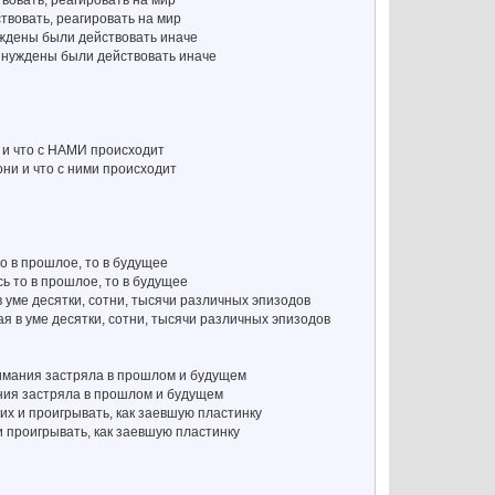
твовать, реагировать на мир
ствовать, реагировать на мир
уждены были действовать иначе
вынуждены были действовать иначе
Ы и что с НАМИ происходит
они и что с ними происходит
о в прошлое, то в будущее
сь то в прошлое, то в будущее
уме десятки, сотни, тысячи различных эпизодов
 в уме десятки, сотни, тысячи различных эпизодов
имания застряла в прошлом и будущем
ания застряла в прошлом и будущем
их и проигрывать, как заевшую пластинку
и проигрывать, как заевшую пластинку