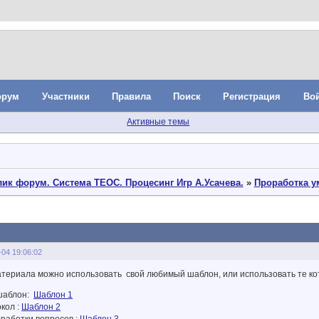
орум
Участники
Правила
Поиск
Регистрация
Во
Активные темы
ик форум. Система ТЕОС. Процесинг Игр А.Усачева.
»
Проработка 
-04 19:06:02
атериала можно использовать свой любимый шаблон, или использовать те ко
 шаблон:
Шаблон 1
окол :
Шаблон 2