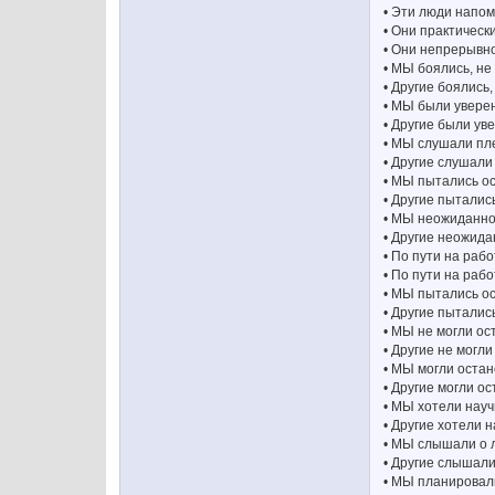
• Эти люди напо
• Они практическ
• Они непрерывно
• МЫ боялись, не
• Другие боялись
• МЫ были уверен
• Другие были уве
• МЫ слушали пле
• Другие слушали
• МЫ пытались ос
• Другие пыталис
• МЫ неожиданно 
• Другие неожида
• По пути на раб
• По пути на раб
• МЫ пытались о
• Другие пыталис
• МЫ не могли ос
• Другие не могл
• МЫ могли остан
• Другие могли о
• МЫ хотели нау
• Другие хотели 
• МЫ слышали о л
• Другие слышали
• МЫ планировали