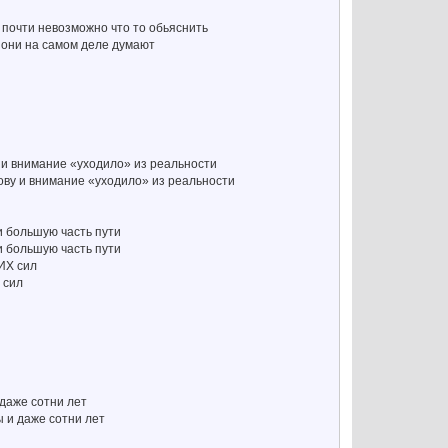
 почти невозможно что то обьяснить
е они на самом деле думают
 и внимание «уходило» из реальности
лову и внимание «уходило» из реальности
и большую часть пути
ли большую часть пути
ИХ сил
 сил
о
 даже сотни лет
ы и даже сотни лет