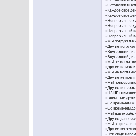
• Остановив мысл
• Остановив мысл
• Каждое своё д
• Каждое своё де
• Непрерывное 
• Непрерывное д
• Непрерывный п
• Непрерывный по
• МЫ погружались
• Другие погружа
• Внутренний ди
• Внутренний диа
• МЫ не могли на
• Другие не могл
• МЫ не могли на
• Другие не могл
• МЫ непрерывно 
• Другие непреры
• НАШЕ внимание 
• Внимание други
• Со временем М
• Со временем др
• МЫ давно забыл
• Другие давно з
• МЫ встречали л
• Другие встреча
• Эти люди напо