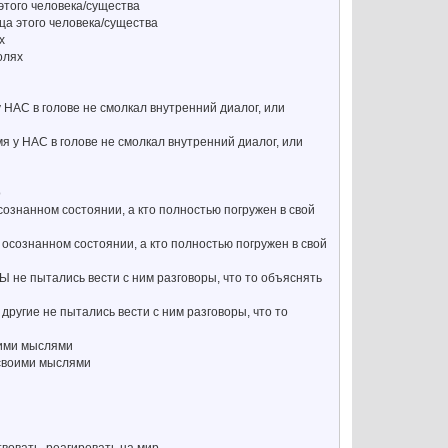
этого человека/существа
ица этого человека/существа
х
олях
у НАС в голове не смолкал внутренний диалог, или
мя у НАС в голове не смолкал внутренний диалог, или
о
сознанном состоянии, а кто полностью погружен в свой
в осознанном состоянии, а кто полностью погружен в свой
Ы не пытались вести с ним разговоры, что то объяснять
другие не пытались вести с ним разговоры, что то
оими мыслями
 своими мыслями