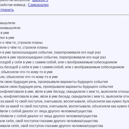
работки вопросов :
Шаблон 3
работки команд :
Самоанализ
странить
----------------------------------------------------------------------------------------------------------------
змышляли
, размышляли
 в уме
лог в уме
 о чём то, строили планы
яли о чём то, строили планы
и в уме произошедшее событие, перепроживали его ещё раз
ывали в уме произошедшее событие, перепроживали его ещё раз
еседой у себя в уме с самим собой, или с воображаемым собеседником
ись беседой у себя в уме с самим собой, или с воображаемым собеседником
 обьясняли что-то кому-то в уме
ли, обьясняли что-то кому-то в уме
ли свою будущую речь, проигрывали варианты будущего события
ровали свою будущую речь, проигрывали варианты будущего события
конфликтовали в уме, вёли в уме беседу, скандалили с кем то, выясняли отно
сь, конфликтовали в уме, вёли в уме беседу, скандалили с кем то, выясняли о
 за какой то свой поступок, очитывали, воспитывали, объясняли как нужно бул
себя за какой то свой поступок, очитывали, воспитывали, объясняли как нужно
/вели с собой диалог от лица другого человека/существа
ебя/вели с собой диалог от лица другого человека/существа
ли себя, свой поступок глазами другого человека/существа
ривали себя, свой поступок глазами другого человека/существа