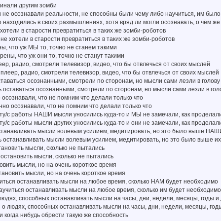
минали другим зомби
и не осознавали реальности, не способны были чему либо научиться, им было
 находились в своих размышлениях, хотя вряд ли могли осознавать, о чём ж
 хотели в старости превратиться в таких же зомби-роботов
, не хотели в старости превратиться в таких же зомби-роботов
ы, что уж МЫ то, точно не станем такими
рены, что уж они то, точно не станут такими
ер, радио, смотрели телевизор, видео, что бы отвлечься от своих мыслей
 плеер, радио, смотрели телевизор, видео, что бы отвлечься от своих мыслей
таваться осознанными, смотрели по сторонам, но мысли сами лезли в голову
ь оставаться осознанными, смотрели по сторонам, но мысли сами лезли в го
осознавали, что не помним что делали только что
нно осознавали, что не помним что делали только что
оту/с работы НАШИ мысли уносились куда-то и МЫ не замечали, как проделал
оту/с работы мысли других уносились куда-то и они не замечали, как продела
станавливать мысли волевым усилием, медитировать, но это было выше НАШ
ь останавливать мысли волевым усилием, медитировать, но это было выше их
тановить мысли, сколько не пытались
и остановить мысли, сколько не пытались
овить мысли, но на очень короткое время
становить мысли, но на очень короткое время
читься останавливать мысли на любое время, сколько НАМ будет необходимо
научиться останавливать мысли на любое время, сколько им будет необходим
юдях, способных останавливать мысли на часы, дни, недели, месяцы, годы и
 о людях, способных останавливать мысли на часы, дни, недели, месяцы, год
 когда нибудь обрести такую же способность