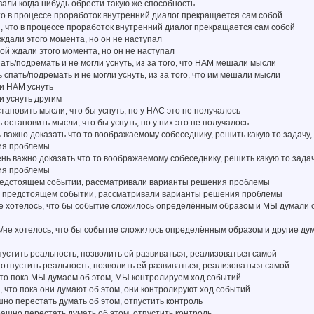
вали когда нибудь обрести такую же способность
о в процессе проработок внутренний диалог прекращается сам собой
, что в процессе проработок внутренний диалог прекращается сам собой
ждали этого момента, но он не наступал
дой ждали этого момента, но он не наступал
ать/подремать и не могли уснуть, из за того, что НАМ мешали мысли
ь спать/подремать и не могли уснуть, из за того, что им мешали мысли
ли НАМ уснуть
и уснуть другим
тановить мысли, что бы уснуть, но у НАС это не получалось
 остановить мысли, что бы уснуть, но у них это не получалось
 важно доказать что то воображаемому собеседнику, решить какую то задачу
ия проблемы
ень важно доказать что то воображаемому собеседнику, решить какую то зада
ия проблемы
редстоящем событии, рассматривали варианты решения проблемы
 о предстоящем событии, рассматривали варианты решения проблемы
е хотелось, что бы событие сложилось определённым образом и МЫ думали о
ь/не хотелось, что бы событие сложилось определённым образом и другие ду
пустить реальность, позволить ей развиваться, реализоваться самой
и отпустить реальность, позволить ей развиваться, реализоваться самой
что пока МЫ думаем об этом, МЫ контролируем ход событий
ь, что пока они думают об этом, они контролируют ход событий
но перестать думать об этом, отпустить контроль
рашно перестать думать об этом, отпустить контроль