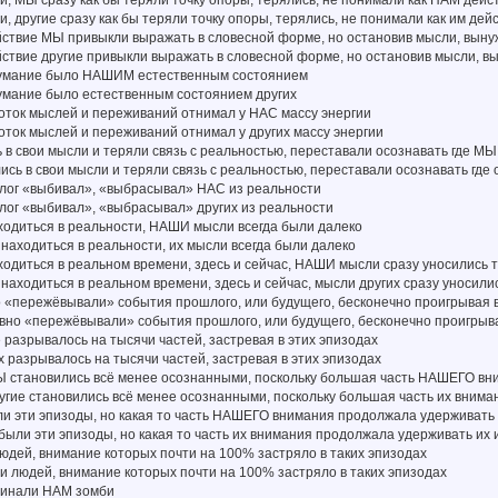
и, МЫ сразу как бы теряли точку опоры, терялись, не понимали как НАМ дейс
и, другие сразу как бы теряли точку опоры, терялись, не понимали как им дей
ействие МЫ привыкли выражать в словесной форме, но остановив мысли, вын
йствие другие привыкли выражать в словесной форме, но остановив мысли, 
думание было НАШИМ естественным состоянием
умание было естественным состоянием других
оток мыслей и переживаний отнимал у НАС массу энергии
ток мыслей и переживаний отнимал у других массу энергии
 в свои мысли и теряли связь с реальностью, переставали осознавать где М
лись в свои мысли и теряли связь с реальностью, переставали осознавать где 
алог «выбивал», «выбрасывал» НАС из реальности
лог «выбивал», «выбрасывал» других из реальности
ходиться в реальности, НАШИ мысли всегда были далеко
и находиться в реальности, их мысли всегда были далеко
ходиться в реальном времени, здесь и сейчас, НАШИ мысли сразу уносились т
и находиться в реальном времени, здесь и сейчас, мысли других сразу уносили
«пережёвывали» события прошлого, или будущего, бесконечно проигрывая в 
вно «пережёвывали» события прошлого, или будущего, бесконечно проигрывая
разрывалось на тысячи частей, застревая в этих эпизодах
х разрывалось на тысячи частей, застревая в этих эпизодах
Ы становились всё менее осознанными, поскольку большая часть НАШЕГО вн
угие становились всё менее осознанными, поскольку большая часть их вним
и эти эпизоды, но какая то часть НАШЕГО внимания продолжала удерживать 
абыли эти эпизоды, но какая то часть их внимания продолжала удерживать их 
юдей, внимание которых почти на 100% застряло в таких эпизодах
ли людей, внимание которых почти на 100% застряло в таких эпизодах
минали НАМ зомби