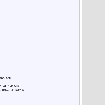
 проблем
х
ть ЭГО, Летуна
лючить ЭГО, Летуна