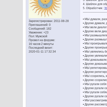
3. Шаблон для об
4. Шаблон для об
5. Обработчик :
У
-------------------------
• МЫ думали, ра
Зарегистрирован
: 2011-08-28
• Другие думали
Приглашений:
0
• МЫ вели диалог
Сообщений:
182
• Другие вели диа
Уважение:
+23
• МЫ размышляли
Пол:
Мужской
• Другие размышл
Провел на форуме:
• МЫ проигрывал
16 часов 2 минуты
• Другие проигр
Последний визит:
• МЫ увлеклись б
2020-01-11 17:32:34
• Другие увлекал
• МЫ доказывали,
• Другие доказыва
• МЫ репетирова
• Другие репети
• МЫ ссорились, 
• Другие ссорили
• МЫ ругали себя
• Другие ругали 
• МЫ ругали себя
• Другие ругали с
• МЫ рассматрива
• Другие рассмат