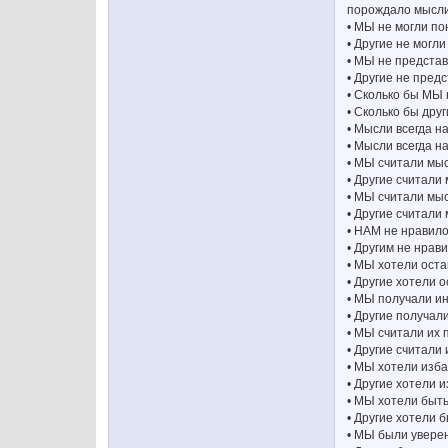
порождало мысл
• МЫ не могли по
• Другие не могли
• МЫ не представ
• Другие не пред
• Сколько бы МЫ 
• Сколько бы дру
• Мысли всегда 
• Мысли всегда н
• МЫ считали мы
• Другие считали
• МЫ считали мы
• Другие считали
• НАМ не нравило
• Другим не нрав
• МЫ хотели оста
• Другие хотели 
• МЫ получали и
• Другие получал
• МЫ считали их
• Другие считали
• МЫ хотели изба
• Другие хотели 
• МЫ хотели быт
• Другие хотели 
• МЫ были уверен