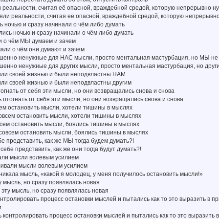
 реальности, считая её опасной, враждебной средой, которую непрерывно н
ряли реальности, считая её опасной, враждебной средой, которую непрерывн
 ночью и сразу начинали о чём либо думать
лись ночью и сразу начинали о чём либо думать
и о чём МЫ думаем и зачем
мали о чём они думают и зачем
ршенно ненужные для НАС мысли, просто ментальная мастурбация, но МЫ не 
шенно ненужные для других мысли, просто ментальная мастурбация, но други
жили своей жизнью и были неподвластны НАМ
или своей жизнью и были неподвластны другим
огнать от себя эти мысли, но они возвращались снова и снова
ь отогнать от себя эти мысли, но они возвращались снова и снова
ем остановить мысли, хотели тишины в мыслях
совсем остановить мысли, хотели тишины в мыслях
всем остановить мысли, боялись тишины в мыслях
 совсем остановить мысли, боялись тишины в мыслях
бе представить, как же МЫ тогда будем думать?!
 себе представить, как же они тогда будут думать?!
али мысли волевым усилием
вливали мысли волевым усилием
зникала мысль, «какой я молодец, у меня получилось остановить мысли!»
у мысль, но сразу появлялась новая
и эту мысль, но сразу появлялась новая
нтролировать процесс остановки мыслей и пытались как то это выразить в пр
и
ь контролировать процесс остановки мыслей и пытались как то это выразить в