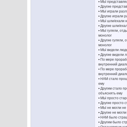
• МЫ представлял
• Другие предста
• МЫ играли разл
• Другие играли 
• МЫ шли/ехали н
• Другие шли/еха
• МЫ гуляли, отд
монолог
• Другие гуляли,
монолог
• МЫ видели люде
• Другие видели 
• По мере прораб
внутренний диал
• По мере прораб
внутренний диал
• НАМ стало прощ
ему
• Другим стало п
объяснять ему
• МЫ просто стар
• Другие просто 
• МЫ не могли не
• Другие не могли
• НАМ было стра
• Другим было ст