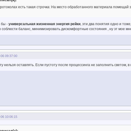
протоколах есть такая строчка: На место обработанного материала помещай 
 бы -
универсальная жизненная энергия рейки
, эти два понятия одно и тоже, д
ы соблюсти баланс, минимизировать дискомфортные состояния , ну эт мое мн
-06 09:37:00
ту нельзя оставлять. Если пустоту после процессинга не заполнить светом, в 
-06 10:06:15
написал(а):