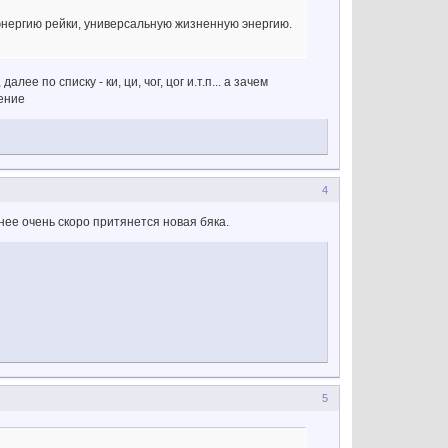
энергию рейки, универсальную жизненную энергию.
алее по списку - ки, ци, чог, цог и.т.п... а зачем
ение
4
нее очень скоро притянется новая бяка.
5