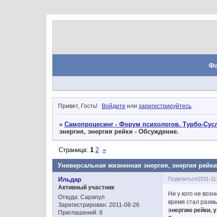
Ф
Привет, Гость!
Войдите
или
зарегистрируйтесь
.
»
Самопроцесинг - Форум психологов. Турбо-Сусл
энергия, энергия рейки - Обсуждение.
Страница:
1
2
»
Универсальная жизненная энергия, энергия рейки
Поделиться
2011-11
Ильдар
Активный участник
Ни у кого не воз
Откуда:
Сарапул
время стал размы
Зарегистрирован
: 2011-08-26
энергию рейки, 
Приглашений:
6