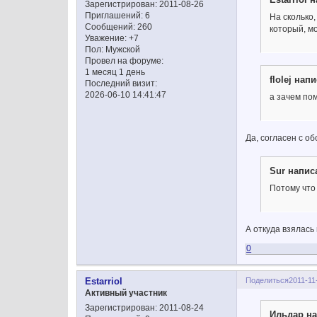
Зарегистрирован
: 2011-08-26
Приглашений:
6
На сколько
Сообщений:
260
который, м
Уважение:
+7
Пол:
Мужской
Провел на форуме:
1 месяц 1 день
flolej напи
Последний визит:
2026-06-10 14:41:47
а зачем по
Да, согласен с о
Sur написа
Потому что 
А откуда взялась
0
Поделиться
2011-11
Estarriol
Активный участник
Зарегистрирован
: 2011-08-24
Ильдар на