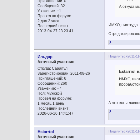
Приглашений:
0
Сообщений:
32
А откуда м
Уважение:
+1
Провел на форуме:
2 дня 2 часа
ИМХО, ниоткуда –
Последний визит:
2013-04-27 23:23:41
Отредактировано E
0
Поделиться
2011-11
Ильдар
Активный участник
Откуда:
Сарапул
Estarriol 
Зарегистрирован
: 2011-08-26
Приглашений:
6
ИМХО, ниот
Сообщений:
260
проработок
Уважение:
+7
Пол:
Мужской
Провел на форуме:
А что есть главн
1 месяц 1 день
Последний визит:
0
2026-06-10 14:41:47
Поделиться
2011-11
Estarriol
Активный участник