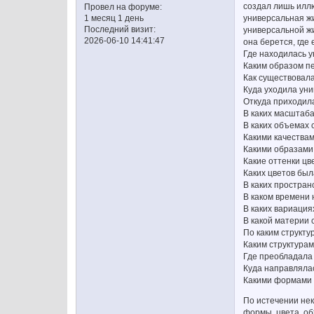
создал лишь иллю
Провел на форуме:
универсальная жи
1 месяц 1 день
Последний визит:
универсальной жи
2026-06-10 14:41:47
она берется, где
Где находилась 
Каким образом п
Как существовал
Куда уходила ун
Откуда приходил
В каких масштаб
В каких объемах
Какими качества
Какими образами
Какие оттенки ц
Каких цветов бы
В каких простра
В каком времени
В каких вариаци
В какой материи
По каким структу
Каким структура
Где преобладала
Куда направляла
Какими формами 
По истечении нек
формы, цвета, об