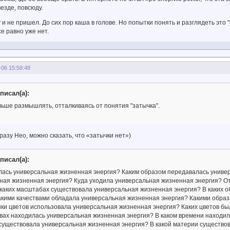
везде, повсюду.
у и не пришел. До сих пор каша в голове. Но попытки понять и разглядеть это 
се равно уже нет.
-06 15:58:48
писал(а):
ьше размышлять, отталкиваясь от понятия "затычка".
зу Нео, можно сказать, что «затычки нет»)
писал(а):
лась универсальная жизненная энергия? Каким образом передавалась униве
ная жизненная энергия? Куда уходила универсальная жизненная энергия? О
 каких масштабах существовала универсальная жизненная энергия? В каких
акими качествами обладала универсальная жизненная энергия? Какими обра
нки цветов использовала универсальная жизненная энергия? Каких цветов бы
вах находилась универсальная жизненная энергия? В каком времени находил
существовала универсальная жизненная энергия? В какой материи существо