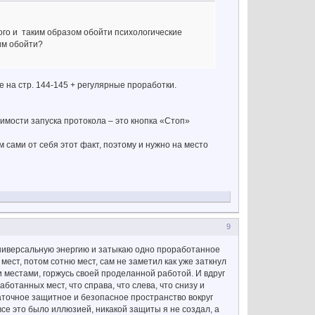
ного и таким образом обойти психологические
им обойти?
е на стр. 144-145 + регулярные проработки.
имости запуска протокола – это кнопка «Стоп»
.
м сами от себя этот факт, поэтому и нужно на место
)
9
 универсальную энергию и затыкаю одно проработанное
мест, потом сотню мест, сам не заметил как уже заткнул
 местами, горжусь своей проделанной работой. И вдруг
отанных мест, что справа, что слева, что снизу и
статочное защитное и безопасное пространство вокруг
все это было иллюзией, никакой защиты я не создал, а