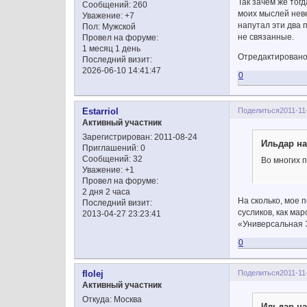
Так зачем же тог
Сообщений:
260
моих мыслей нев
Уважение:
+7
напутал эти два 
Пол:
Мужской
не связанные.
Провел на форуме:
1 месяц 1 день
Отредактировано 
Последний визит:
2026-06-10 14:41:47
0
Поделиться
2011-11
Estarriol
Активный участник
Зарегистрирован
: 2011-08-24
Ильдар на
Приглашений:
0
Сообщений:
32
Во многих 
Уважение:
+1
Провел на форуме:
2 дня 2 часа
На сколько, мое 
Последний визит:
сусликов, как ма
2013-04-27 23:23:41
«Универсальная Э
0
Поделиться
2011-11
flolej
Активный участник
Откуда:
Москва
Ильдар на