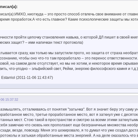
писал(а):
аписал(а):ИМХО, ниоткуда – это просто способ отвлечь свое внимание от глав
время проработок.А что есть главное? Какие психологические защиты мы хот
точности пройти цепочку становления навыка, о которой ДЛ пишет в своей книг
еских защит? – ими напичкан текст протокола)
ывается сразу, как только мы запустили прото, но защита от страха необрат
ознанию, чтобы оно что-то там проработало – это перенос ответственности
ковой, на самом деле отсутствует, но мы не хотим, и некоторое время скрывае
ить, что-угодно – эльфийский свет, Рейки, энергию философского камня и т.д.
starriol (2011-11-06 11:43:47)
-06 15:37:32
змышлять, отталкиваясь от понятия "затычка". Вот я значит беру эту саму
оработанное место, третье проработанное место, вот я заткнул уже с десяток 
анных мест. Стою такой в пространстве и смотрю за всеми этими заткнутыми
ебя замечаю что сковзь них проползают еще безграничные множества необраб
и сзади, везде, повсюду. Меня это шокировало, я то думал что уже создал до
протоколы и затыкая обработанные места энергией. А на деле оказалось что 