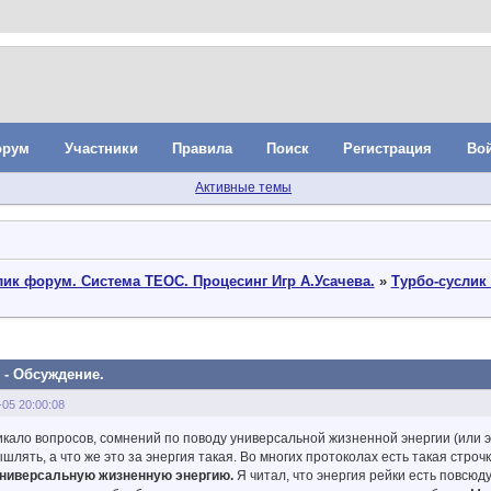
орум
Участники
Правила
Поиск
Регистрация
Во
Активные темы
ик форум. Система ТЕОС. Процесинг Игр А.Усачева.
»
Турбо-суслик 
 - Обсуждение.
-05 20:00:08
никало вопросов, сомнений по поводу универсальной жизненной энергии (или э
шлять, а что же это за энергия такая. Во многих протоколах есть такая строч
универсальную жизненную энергию.
Я читал, что энергия рейки есть повсюду,