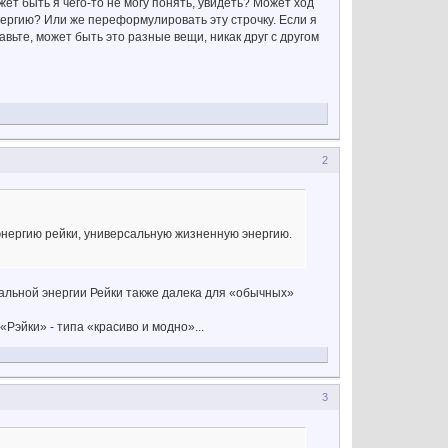
ет быть я чего-то не могу понять, увидеть? Может ход
ергию? Или же переформулировать эту строчку. Если я
вьте, может быть это разные вещи, никак друг с другом
2
энергию рейки, универсальную жизненную энергию.
еальной энергии Рейки также далека для «обычных»
«Рэйки» - типа «красиво и модно»...
3