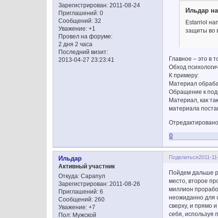
Зарегистрирован
: 2011-08-24
Ильдар на
Приглашений:
0
Сообщений:
32
Estarriol н
Уважение:
+1
защиты во 
Провел на форуме:
2 дня 2 часа
Последний визит:
Главное – это в 
2013-04-27 23:23:41
Обход психологич
К примеру:
Материал обрабат
Обращение к подс
Материал, как та
материала постав
Отредактировано E
0
Поделиться
2011-11
Ильдар
Активный участник
Пойдем дальше ра
Откуда:
Сарапул
место, второе пр
Зарегистрирован
: 2011-08-26
миллион проработ
Приглашений:
6
неожиданно для с
Сообщений:
260
сверху, и прямо 
Уважение:
+7
себя, используя 
Пол:
Мужской