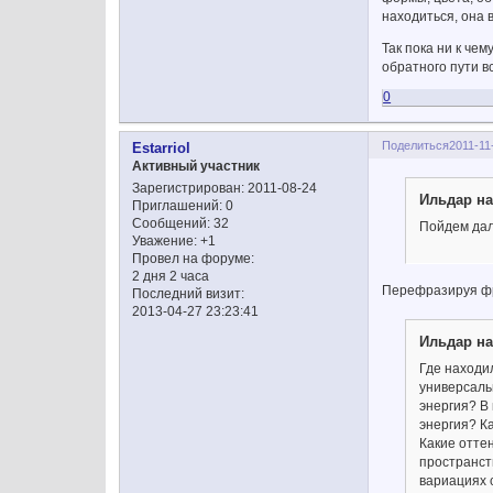
находиться, она 
Так пока ни к чем
обратного пути в
0
Поделиться
2011-11
Estarriol
Активный участник
Зарегистрирован
: 2011-08-24
Ильдар на
Приглашений:
0
Сообщений:
32
Пойдем дал
Уважение:
+1
Провел на форуме:
2 дня 2 часа
Перефразируя фра
Последний визит:
2013-04-27 23:23:41
Ильдар на
Где находи
универсаль
энергия? В
энергия? К
Какие отте
пространст
вариациях 