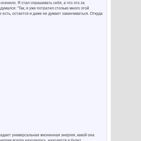
осенило. Я стал спрашивать себя, а что это за
умался: "Так, я уже потратил столько много этой
 есть, остается и даже не думает заканчиваться. Откуда
ладает универсальная жизненная энергия, какой она
нергия всегда находилась, находится и будет