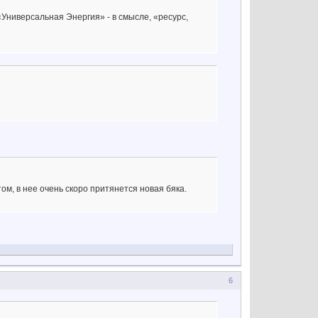
«Универсальная Энергия» - в смысле, «ресурс,
ом, в нее очень скоро притянется новая бяка.
6