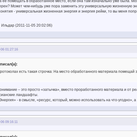
да ее помещать в обработанное место, если она там изначально уже была. Мож
ерен? Может чем-нибудь уже пора заменить эту универсальную жизненную эн
понятия - универсальная жизненная энергия и энергия рейки, то вы меня попра
Ильдар (2011-11-05 20:02:06)
-06 01:27:16
писал(а):
протоколах есть такая строчка: На место обработанного материала помещай 
понимание – это просто «затычка», вместо проработанного материала и от р
рсианские ландшафты.
нергия» - в смысле, «ресурс, который, можно использовать на что-угодно», а 
-06 09:16:11
писал(а):