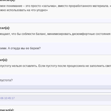
, мое понимание – это просто «затычка», вместо проработанного материала. 
ожно использовать на что-угодно»
сал(а):
мещают, что бы соблюсти баланс, минимизировать дискомфортные состояния
боими. А откуда мы ее берем?
л(а):
пустоту нельзя оставлять. Если пустоту после процессинга не заполнить свет
 пустота?
-06 10:45:17
писал(а):