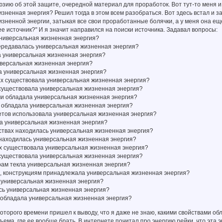
зию об этой защите, очередной материал для проработок. Вот тут-то меня и 
зненная энергия? Решил тогда в этом всем разобраться. Вот здесь встал и зад
зненной энергии, затыкая все свои проработанные болячки, а у меня она еще
 ее источник?" И я значит направился на поиски источника. Задавал вопросы:
универсальная жизненная энергия?
ередавалась универсальная жизненная энергия?
а универсальная жизненная энергия?
иверсальная жизненная энергия?
а универсальная жизненная энергия?
ах существовала универсальная жизненная энергия?
 существовала универсальная жизненная энергия?
ми обладала универсальная жизненная энергия?
 обладала универсальная жизненная энергия?
ветов использовала универсальная жизненная энергия?
ла универсальная жизненная энергия?
нствах находилась универсальная жизненная энергия?
 находилась универсальная жизненная энергия?
ях существовала универсальная жизненная энергия?
 существовала универсальная жизненная энергия?
рам текла универсальная жизненная энергия?
м, конструкциям принадлежала универсальная жизненная энергия?
 универсальная жизненная энергия?
сь универсальная жизненная энергия?
обладала универсальная жизненная энергия?
оторого времени пришел к выводу, что я даже не знаю, какими свойствами об
ъема, где ее вообще брать. В интернете почитал про энергию рейки, что эта э