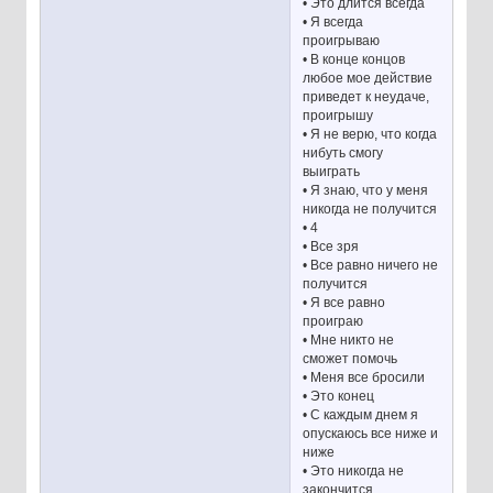
• Это длится всегда
• Я всегда
проигрываю
• В конце концов
любое мое действие
приведет к неудаче,
проигрышу
• Я не верю, что когда
нибуть смогу
выиграть
• Я знаю, что у меня
никогда не получится
• 4
• Все зря
• Все равно ничего не
получится
• Я все равно
проиграю
• Мне никто не
сможет помочь
• Меня все бросили
• Это конец
• С каждым днем я
опускаюсь все ниже и
ниже
• Это никогда не
закончится