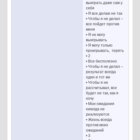
выиграть даже сам у
себя
• Я все делаю не так
• Чтобы я не делал –
все пойдет против
меня
• Я не могу
выигрывать
• Я могу только
проигрывать, терять
• 2
• Все бесполезно
• Чтобы я не делал –
результат всегда
один и тот же
• Чтобы я не
рассчитывал, все
будет не так, как я
хочу
• Мои ожидания
никогда не
реализуются
• Жизнь всегда
против моих
ожиданий
• 3