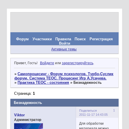
Форум
Участники
Правила
Поиск
Регистрация
Войти
Активные темы
Привет, Гость!
Войдите
или
зарегистрируйтесь
.
»
Самопроцесинг - Форум психологов. Турбо-Суслик
форум. Система ТЕОС. Процесинг Игр А.Усачева.
»
Практика ТЕОС - состояния
»
Безнадежность
Страница:
1
Безнадежность
1
Поделиться
2011-11-17 14:43:05
Viktor
Администратор
Для обработки
материала можно