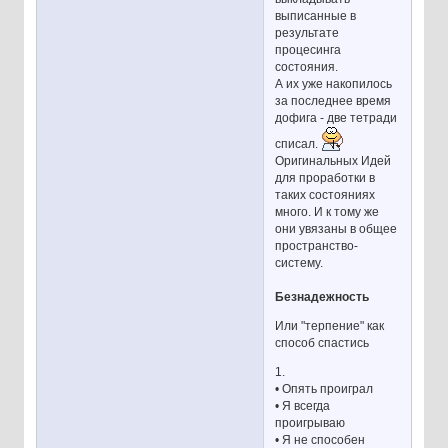
выписанные в
результате
процесинга
состояния.
А их уже накопилось
за последнее время
дофига - две тетради
списал.
Оригинальных Идей
для проработки в
таких состояниях
много. И к тому же
они увязаны в общее
пространство-
систему.
Безнадежность
Или "терпение" как
способ спастись
1.
• Опять проиграл
• Я всегда
проигрываю
• Я не способен