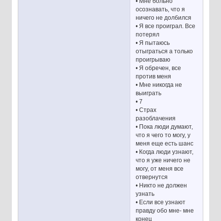
• Мне больно
осознавать, что я
ничего не долбился
• Я все проиграл. Все
потерял
• Я пытаюсь
отыграться а только
проигрываю
• Я обречен, все
против меня
• Мне никогда не
выиграть
• 7
• Страх
разоблачения
• Пока люди думают,
что я чего то могу, у
меня еще есть шанс
• Когда люди узнают,
что я уже ничего не
могу, от меня все
отвернутся
• Никто не должен
узнать
• Если все узнают
правду обо мне- мне
конец