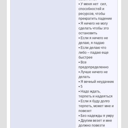
• У меня нет сил,
способностей и
ресурсов, чтобы
прекратить падение
• Я ничего не могу
сделать чтобы это
остановить
• Если я ничего не
делаю, я падаю
• Если делаю что
либо – падаю еще
быстрее
• Все
предопределенно
• Лучше ничего не
делать
• Я вечный неудачник
• 5
• Надо ждать,
терпеть и надеяться
• Если я буду долго
терпеть, может мне и
повезет
• Без надежды я умру
• Другим везет и мне
должно повезти