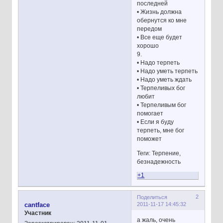
последней
• Жизнь должна
обернутся ко мне
передом
• Все еще будет
хорошо
9.
• Надо терпеть
• Надо уметь терпеть
• Надо уметь ждать
• Терпеливых бог
любит
• Терпеливым бог
помогает
• Если я буду
терпеть, мне бог
поможет
Теги: Терпение,
безнадежность
+1
2
Поделиться
2011-11-17 14:45:32
cantface
Участник
а жаль, очень