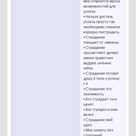
мне откроется масса
возможностей для
успеха.
• Нельзя достичь
успеха просто так
необходимо сначала
изрядно пострадать.
• Страдание
очищает от скверны.
• Страдание
просветляет делает
умнее грамотнее
мудрее сильнее
гибче.
• Страдание готовит
душу и тело к успеху.
• 4.
• Страдание это
значимость.
• Кто страдает того
ценят.
• Бог страдал и нам
велел.
• Страдание мой
удел.
• Мне нежить без
страданий.