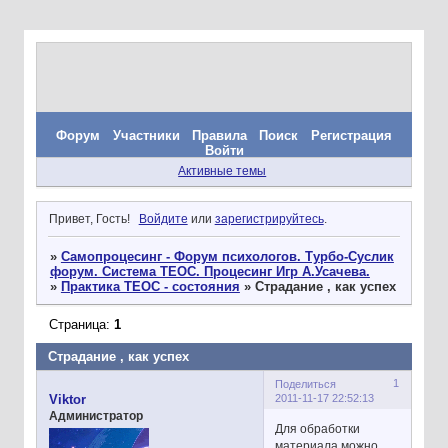
Форум
Участники
Правила
Поиск
Регистрация
Войти
Активные темы
Привет, Гость!
Войдите
или
зарегистрируйтесь
.
»
Самопроцесинг - Форум психологов. Турбо-Суслик
форум. Система ТЕОС. Процесинг Игр А.Усачева.
»
Практика ТЕОС - состояния
»
Страдание , как успех
Страница:
1
Страдание , как успех
1
Поделиться
2011-11-17 22:52:13
Viktor
Администратор
Для обработки
материала можно