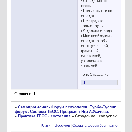
• Страдание это
жизнь.
• Нельзя жить и не
страдать.
• Не страдают
только трупы.
• Я должна страдать.
• Мне необходимо
страдать чтобы
стать успешной,
грамотной,
счастливой,
уважаемой и
значимой.
Теги: Страдание
+1
Страница:
1
»
Самопроцесинг - Форум психологов. Турбо-Суслик
форум. Система ТЕОС. Процесинг Игр А.Усачева.
»
Практика ТЕОС - состояния
»
Страдание , как успех
Рейтинг форумов
|
Создать форум бесплатно