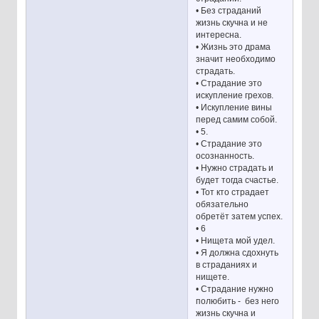
• Без страданий
жизнь скучна и не
интересна.
• Жизнь это драма
значит необходимо
страдать.
• Страдание это
искупление грехов.
• Искупление вины
перед самим собой.
• 5.
• Страдание это
осознанность.
• Нужно страдать и
будет тогда счастье.
• Тот кто страдает
обязательно
обретёт затем успех.
• 6
• Нищета мой удел.
• Я должна сдохнуть
в страданиях и
нищете.
• Страдание нужно
полюбить - без него
жизнь скучна и