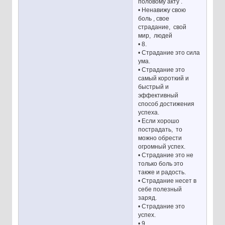
половому акту .
• Ненавижу свою
боль , свое
страдание, свой
мир, людей
• 8.
• Страдание это сила
ума.
• Страдание это
самый короткий и
быстрый и
эффективный
способ достижения
успеха.
• Если хорошо
пострадать, то
можно обрести
огромный успех.
• Страдание это не
только боль это
также и радость.
• Страдание несет в
себе полезный
заряд.
• Страдание это
успех.
• 9.