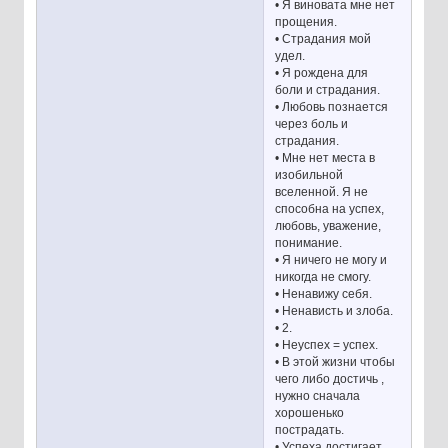
• Я виновата мне нет
прощения.
• Страдания мой
удел.
• Я рождена для
боли и страдания.
• Любовь познается
через боль и
страдания.
• Мне нет места в
изобильной
вселенной. Я не
способна на успех,
любовь, уважение,
понимание.
• Я ничего не могу и
никогда не смогу.
• Ненавижу себя.
• Ненависть и злоба.
• 2.
• Неуспех = успех.
• В этой жизни чтобы
чего либо достичь ,
нужно сначала
хорошенько
пострадать.
• Успеха достигает