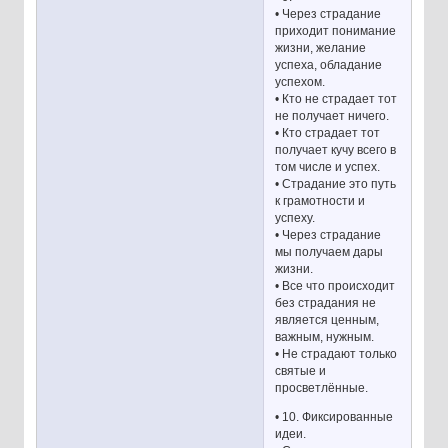
• Через страдание
приходит понимание
жизни, желание
успеха, обладание
успехом.
• Кто не страдает тот
не получает ничего.
• Кто страдает тот
получает кучу всего в
том числе и успех.
• Страдание это путь
к грамотности и
успеху.
• Через страдание
мы получаем дары
жизни.
• Все что происходит
без страдания не
является ценным,
важным, нужным.
• Не страдают только
святые и
просветлённые.
• 10. Фиксированные
идеи.