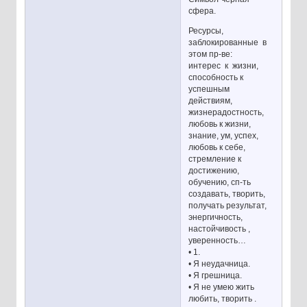
сфера.
Ресурсы,
заблокированные в
этом пр-ве:
интерес к жизни,
способность к
успешным
действиям,
жизнерадостность,
любовь к жизни,
знание, ум, успех,
любовь к себе,
стремление к
достижению,
обучению, сп-ть
создавать, творить,
получать результат,
энергичность,
настойчивость ,
уверенность…
• 1.
• Я неудачница.
• Я грешница.
• Я не умею жить
любить, творить .