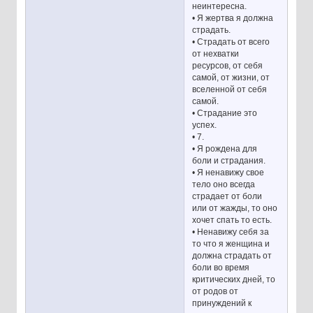
неинтересна.
• Я жертва я должна
страдать.
• Страдать от всего
от нехватки
ресурсов, от себя
самой, от жизни, от
вселенной от себя
самой.
• Страдание это
успех.
• 7.
• Я рождена для
боли и страдания.
• Я ненавижу свое
тело оно всегда
страдает от боли
или от жажды, то оно
хочет спать то есть.
• Ненавижу себя за
то что я женщина и
должна страдать от
боли во время
критических дней, то
от родов от
принуждений к