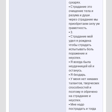
сухарях.
• Страдание это
очищение тела и
разума и души .
через страдание мы
приобретаем силу ум
грамотность.
• 3.
• Страдание мой
удел я рождена
чтобы страдать
испытывать боль
поражение и
неуспех.
• Я всегда была
неудачницей ей и
останусь.
• Я бездарь.
• У меня нет никаких
талантов, творческих
способностей и
поэтому я обречено
на страдание и
неуспех.
• Мне надо
пострадать и тогда