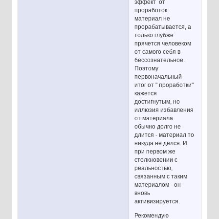
эффект от
проработок:
материал не
прорабатывается, а
только глубже
прячется человеком
от самого себя в
бессознательное.
Поэтому
первоначальный
итог от " проработки"
кажется
достигнутым, но
иллюзия избавления
от материала
обычно долго не
длится - материал то
никуда не делся. И
при первом же
столкновении с
реальностью,
связанным с таким
материалом - он
вновь
активизируется.
Рекомендую