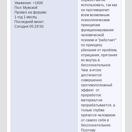
Уважение:
+1600
использовать, так как
Пол:
Мужской
он противоречит
Провел на форуме:
всем возможным
1 год 1 месяц
психологическим
Последний визит:
принципам
Сегодня 05:29:50
функционирования
человеческой
психики и "работает"
по принципу
убегания от проблем,
отрицания, прятания
их внутрь в
бессознательное.
Чем в итоге
достигается
совершенно
противоположный
эффект от
проработок:
материал не
прорабатывается, а
только глубже
прячется человеком
от самого себя в
бессознательное.
Поэтому