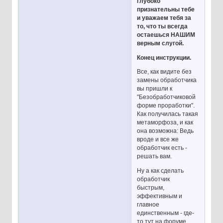
глубоко
признательны тебе
и уважаем тебя за
то, что ты всегда
остаешься НАШИМ
верным слугой.
Конец инструкции.
Все, как видите без
замены обработчика
вы пришли к
"Безобработчиковой
форме проработки".
Как получилась такая
метаморфоза, и как
она возможна: Ведь
вроде и все же
обработчик есть -
решать вам.
Ну а как сделать
обработчик
быстрым,
эффективным и
главное
единственным - где-
то тут на форуме