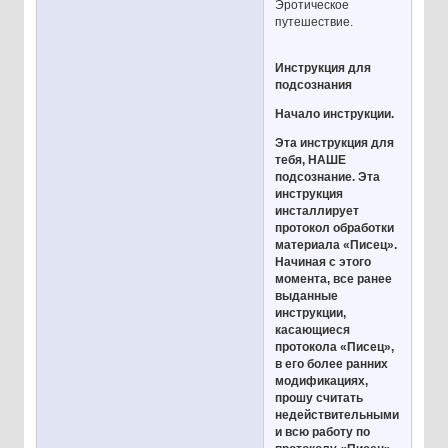
Эротическое
путешествие.
Инструкция для
подсознания
Начало инструкции.
Эта инструкция для
тебя, НАШЕ
подсознание. Эта
инструкция
инсталлирует
протокол обработки
материала «Писец».
Начиная с этого
момента, все ранее
выданные
инструкции,
касающиеся
протокола «Писец»,
в его более ранних
модификациях,
прошу считать
недействительными,
и всю работу по