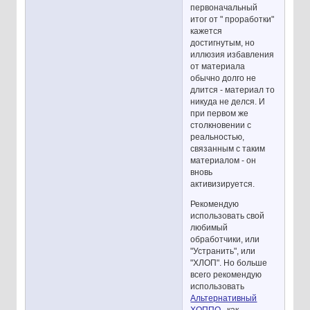
первоначальный
итог от " проработки"
кажется
достигнутым, но
иллюзия избавления
от материала
обычно долго не
длится - материал то
никуда не делся. И
при первом же
столкновении с
реальностью,
связанным с таким
материалом - он
вновь
активизируется.
Рекомендую
использовать свой
любимый
обработчики, или
"Устранить", или
"ХЛОП". Но больше
всего рекомендую
использовать
Альтернативный
ХОППО
, как