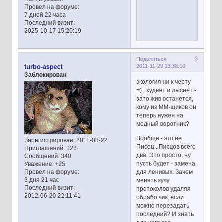
Провел на форуме:
7 дней 22 часа
Последний визит:
2025-10-17 15:20:19
3
Поделиться
2011-11-29 13:38:10
turbo-aspect
Заблокирован
экология ни к черту
=)...худеет и лысеет -
зато жив останется,
кому из ММ-щиков он
теперь нужен на
модный воротник?
Вообще - это не
Зарегистрирован
: 2011-08-22
Писец...Писцов всего
Приглашений:
128
два. Это просто, ну
Сообщений:
340
пусть будет - замена
Уважение:
+25
для ленивых. Зачем
Провел на форуме:
3 дня 21 час
менять кучу
Последний визит:
протоколов удаляя
2012-06-20 22:11:41
обрабо чик, если
можно перезадать
последний? И знать