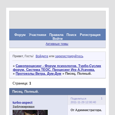
Форум
Участники
Правила
Поиск
Регистрация
Войти
Активные темы
Привет, Гость!
Войдите
или
зарегистрируйтесь
.
»
Самопроцесинг - Форум психологов. Турбо-Суслик
форум. Система ТЕОС. Процесинг Игр А.Усачева.
»
Протоколы Ветра. Дум-Дум
»
Писец. Полный.
Страница:
1
Писец. Полный.
1
Поделиться
2011-11-29 12:00:40
turbo-aspect
Заблокирован
От Администратора.