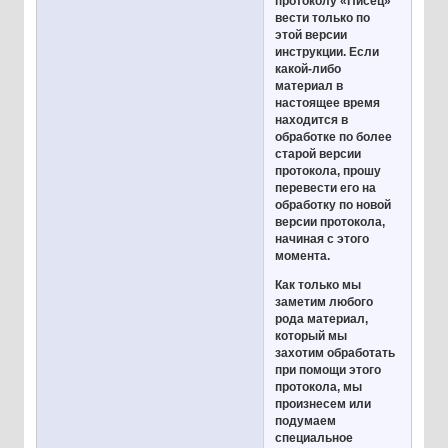
протоколу «Писец»
вести только по
этой версии
инструкции. Если
какой-либо
материал в
настоящее время
находится в
обработке по более
старой версии
протокола, прошу
перевести его на
обработку по новой
версии протокола,
начиная с этого
момента.
Как только мы
заметим любого
рода материал,
который мы
захотим обработать
при помощи этого
протокола, мы
произнесем или
подумаем
специальное