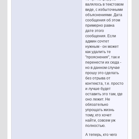
валялось в текстовом
виде, с избыточными
объяснениями. Дата
сообщения об этом
примерно равна
дате этого
сообщения. Если
админ сочтет
нужным - он может
как удалить те
"прояснения", так и
перенести их сюда -
но в данном случае
прошу это сделать
без отрыва от
контекста, т.е. просто
и лучше будет
оставить это там, где
оно лежит. Не
обязательно
упрощать жизнь
тому, кто хочет
найти, совсем уж
полностью.
А теперь, кто чего