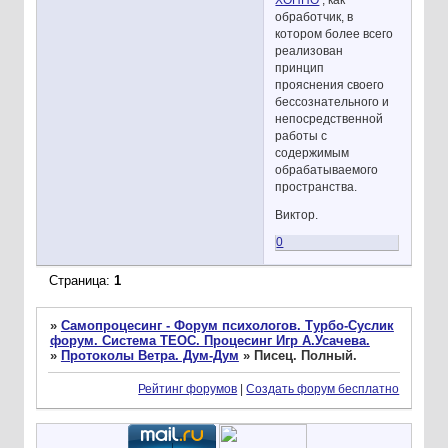
обработчик, в
котором более всего
реализован
принцип
прояснения своего
бессознательного и
непосредственной
работы с
содержимым
обрабатываемого
пространства.
Виктор.
0
Страница:
1
»
Самопроцесинг - Форум психологов. Турбо-Суслик
форум. Система ТЕОС. Процесинг Игр А.Усачева.
»
Протоколы Ветра. Дум-Дум
»
Писец. Полный.
Рейтинг форумов
|
Создать форум бесплатно