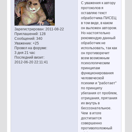
С уважения к автору
протоколов я
оставляю текст
обработчика ПИСЕЦ
в том виде, в каком
он выложен автором.
Зарегистрирован
: 2011-08-22
Но настоятельно
Приглашений:
128
рекомендую данный
Сообщений:
340
обработчик не
Уважение:
+25
использовать, так как
Провел на форуме:
3 дня 21 час
он противоречит
Последний визит:
всем возможным
2012-06-20 22:11:41
психологическим
принципам
функционирования
человеческой
психики и "работает"
по принципу
убегания от проблем,
отрицания, прятания
их внутрь в
бессознательное.
Чем в итоге
достигается
совершенно
противоположный