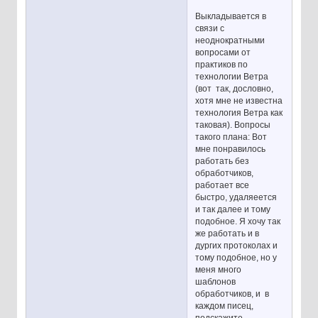
Выкладывается в
связи с
неоднократными
вопросами от
практиков по
технологии Ветра
(вот так, дословно,
хотя мне не известна
технология Ветра как
таковая). Вопросы
такого плана: Вот
мне понравилось
работать без
обработчиков,
работает все
быстро, удаляеется
и так далее и тому
подобное. Я хочу так
же работать и в
дургих протоколах и
тому подобное, но у
меня много
шаблонов
обработчиков, и в
каждом писец,
подскажите