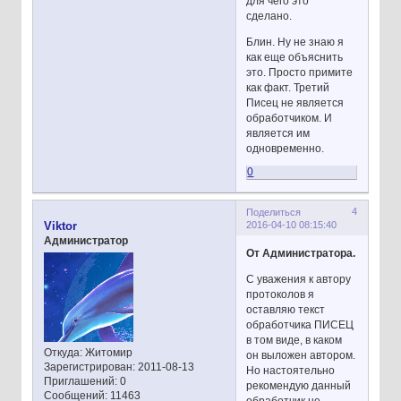
для чего это
сделано.
Блин. Ну не знаю я
как еще объяснить
это. Просто примите
как факт. Третий
Писец не является
обработчиком. И
является им
одновременно.
0
4
Поделиться
2016-04-10 08:15:40
Viktor
Администратор
От Администратора.
С уважения к автору
протоколов я
оставляю текст
обработчика ПИСЕЦ
в том виде, в каком
Откуда:
Житомир
он выложен автором.
Зарегистрирован
: 2011-08-13
Но настоятельно
Приглашений:
0
рекомендую данный
Сообщений:
11463
обработчик не