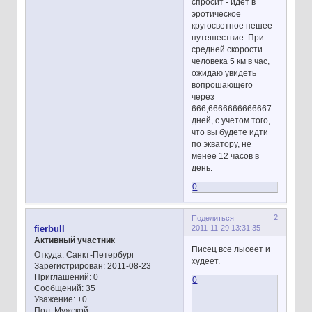
спросит - идет в
эротическое
кругосветное пешее
путешествие. При
средней скорости
человека 5 км в час,
ожидаю увидеть
вопрошающего
через
666,6666666666667
дней, с учетом того,
что вы будете идти
по экватору, не
менее 12 часов в
день.
0
2
Поделиться
2011-11-29 13:31:35
fierbull
Активный участник
Писец все лысеет и
Откуда:
Санкт-Петербург
худеет.
Зарегистрирован
: 2011-08-23
Приглашений:
0
0
Сообщений:
35
Уважение:
+0
Пол:
Мужской