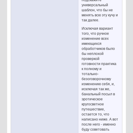
универсальный
шаблон, что бы не
менять всю эту кучу и
так далее.
Исключая вариант
того, что ручное
изменение всех
имеющихся
обработчиков было
бы неплохой
проверкой
готовности практика
к полному и
тотально-
безоговорочному
изменению себя, и,
исключая так же,
банальный посыл в
эротическое
кругосветное
путешествие,
остается то, что
написано ниже. А вот
после него - именно
буду советовать