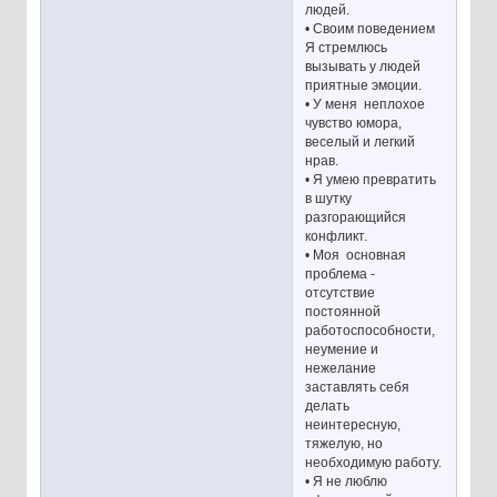
людей.
• Своим поведением
Я стремлюсь
вызывать у людей
приятные эмоции.
• У меня неплохое
чувство юмора,
веселый и легкий
нрав.
• Я умею превратить
в шутку
разгорающийся
конфликт.
• Моя основная
проблема -
отсутствие
постоянной
работоспособности,
неумение и
нежелание
заставлять себя
делать
неинтересную,
тяжелую, но
необходимую работу.
• Я не люблю