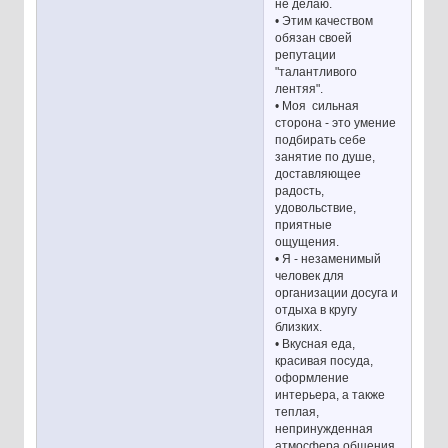
не делаю.
• Этим качеством
обязан своей
репутации
"талантливого
лентяя".
• Моя сильная
сторона - это умение
подбирать себе
занятие по душе,
доставляющее
радость,
удовольствие,
приятные
ощущения.
• Я - незаменимый
человек для
организации досуга и
отдыха в кругу
близких.
• Вкусная еда,
красивая посуда,
оформление
интерьера, а также
теплая,
непринужденная
атмосфера общения