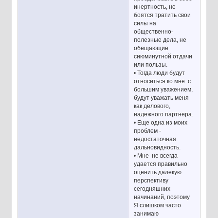
инертность, не
боятся тратить свои
силы на
общественно-
полезные дела, не
обещающие
сиюминутной отдачи
или пользы.
• Тогда люди будут
относиться ко мне с
большим уважением,
будут уважать меня
как делового,
надежного партнера.
• Еще одна из моих
проблем -
недостаточная
дальновидность.
• Мне не всегда
удается правильно
оценить далекую
перспективу
сегодняшних
начинаний, поэтому
Я слишком часто
занимаю