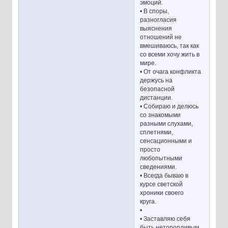
эмоций.
• В споры,
разногласия
выяснения
отношений не
вмешиваюсь, так как
со всеми хочу жить в
мире.
• От очага конфликта
держусь на
безопасной
дистанции.
• Собираю и делюсь
со знакомыми
разными слухами,
сплетнями,
сенсационными и
просто
любопытными
сведениями.
• Всегда бываю в
курсе светской
хроники своего
круга.
•
• Заставляю себя
быть неторопливым,