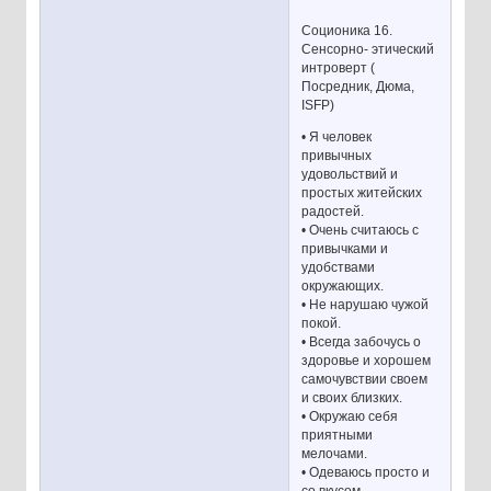
Соционика 16.
Сенсорно- этический
интроверт (
Посредник, Дюма,
ISFP)
• Я человек
привычных
удовольствий и
простых житейских
радостей.
• Очень считаюсь с
привычками и
удобствами
окружающих.
• Не нарушаю чужой
покой.
• Всегда забочусь о
здоровье и хорошем
самочувствии своем
и своих близких.
• Окружаю себя
приятными
мелочами.
• Одеваюсь просто и
со вкусом.