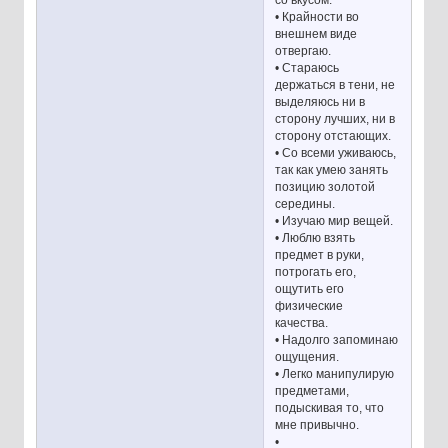
• Крайности во
внешнем виде
отвергаю.
• Стараюсь
держаться в тени, не
выделяюсь ни в
сторону лучших, ни в
сторону отстающих.
• Со всеми уживаюсь,
так как умею занять
позицию золотой
середины.
• Изучаю мир вещей.
• Люблю взять
предмет в руки,
потрогать его,
ощутить его
физические
качества.
• Надолго запоминаю
ощущения.
• Легко манипулирую
предметами,
подыскивая то, что
мне привычно.
•