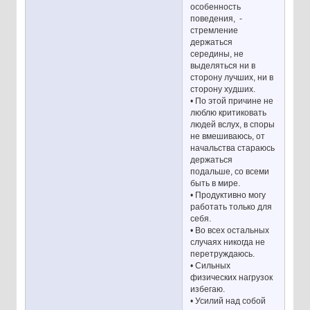
особенность
поведения, -
стремление
держаться
середины, не
выделяться ни в
сторону лучших, ни в
сторону худших.
• По этой причине не
люблю критиковать
людей вслух, в споры
не вмешиваюсь, от
начальства стараюсь
держаться
подальше, со всеми
быть в мире.
• Продуктивно могу
работать только для
себя.
• Во всех остальных
случаях никогда не
перетруждаюсь.
• Сильных
физических нагрузок
избегаю.
• Усилий над собой