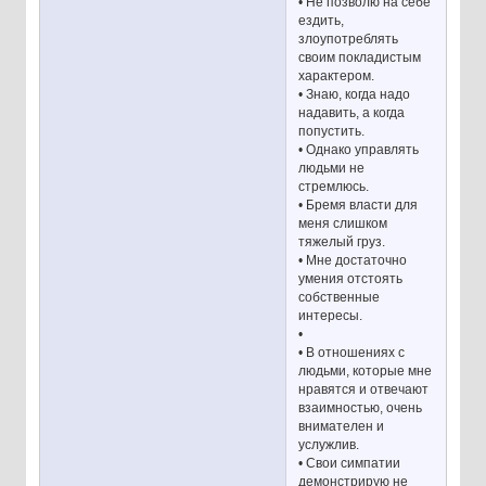
• Не позволю на себе
ездить,
злоупотреблять
своим покладистым
характером.
• Знаю, когда надо
надавить, а когда
попустить.
• Однако управлять
людьми не
стремлюсь.
• Бремя власти для
меня слишком
тяжелый груз.
• Мне достаточно
умения отстоять
собственные
интересы.
•
• В отношениях с
людьми, которые мне
нравятся и отвечают
взаимностью, очень
внимателен и
услужлив.
• Свои симпатии
демонстрирую не