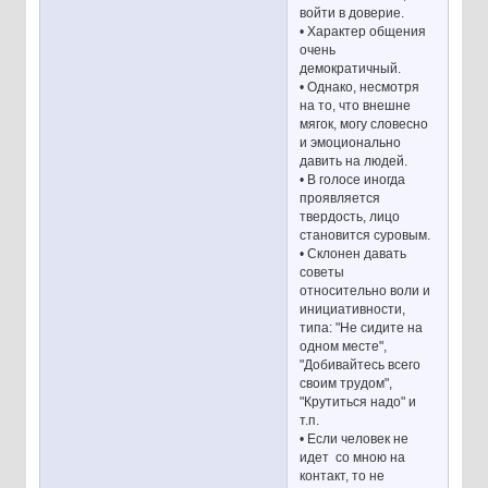
войти в доверие.
• Характер общения
очень
демократичный.
• Однако, несмотря
на то, что внешне
мягок, могу словесно
и эмоционально
давить на людей.
• В голосе иногда
проявляется
твердость, лицо
становится суровым.
• Склонен давать
советы
относительно воли и
инициативности,
типа: "Не сидите на
одном месте",
"Добивайтесь всего
своим трудом",
"Крутиться надо" и
т.п.
• Если человек не
идет со мною на
контакт, то не