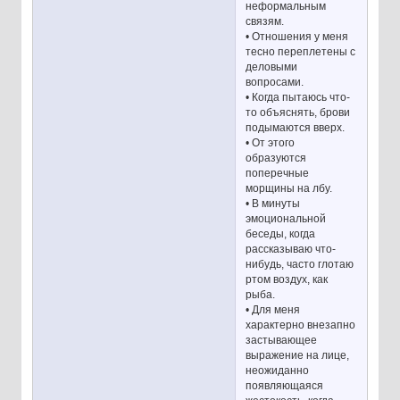
неформальным
связям.
• Отношения у меня
тесно переплетены с
деловыми
вопросами.
• Когда пытаюсь что-
то объяснять, брови
подымаются вверх.
• От этого
образуются
поперечные
морщины на лбу.
• В минуты
эмоциональной
беседы, когда
рассказываю что-
нибудь, часто глотаю
ртом воздух, как
рыба.
• Для меня
характерно внезапно
застывающее
выражение на лице,
неожиданно
появляющаяся