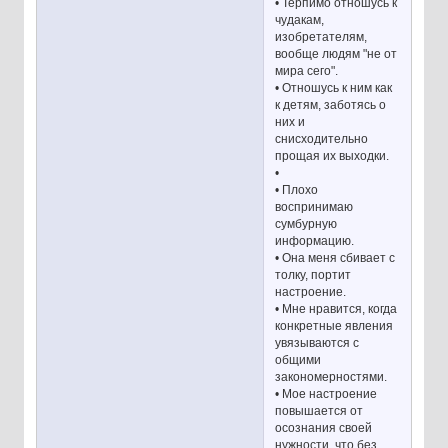
• Терпимо отношусь к
чудакам,
изобретателям,
вообще людям "не от
мира сего".
• Отношусь к ним как
к детям, заботясь о
них и
снисходительно
прощая их выходки.
•
• Плохо
воспринимаю
сумбурную
информацию.
• Она меня сбивает с
толку, портит
настроение.
• Мне нравится, когда
конкретные явления
увязываются с
общими
закономерностями.
• Мое настроение
повышается от
осознания своей
нужности, что без