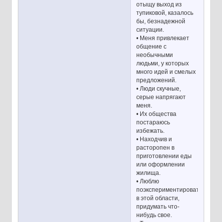
отыщу выход из
тупиковой, казалось
бы, безнадежной
ситуации.
• Меня привлекает
общение с
необычными
людьми, у которых
много идей и смелых
предложений.
• Люди скучные,
серые напрягают
меня.
• Их общества
постараюсь
избежать.
• Находчив и
расторопен в
приготовлении еды
или оформлении
жилища.
• Люблю
поэкспериментировать
в этой области,
придумать что-
нибудь свое.