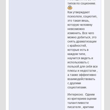
типов по соционике.
Как утверждают
психологи, социотип,
это такая вешь,
которую человеку
невозможно
изменить. Все чего
можно добиться, это
снять драматизации
с крайностей,
которые есть в
каждом типе,
научится видеть и
использовать с
пользой для себя все
плюсы и недостатки ,
а также эффективно
взаимодействовать
с другими
социотипами.
Интересно. Одним
из критериев оценки
талантливости
писателя , критики