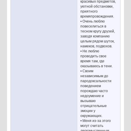
красивых предметов,
уютной обстановки,
приятного
времяпровождения.
• Очень люблю
повеселиться в
тесном кругу друзей,
заводя компанию
целым рядом шуток,
намеков, подвохов.
• Не люблю
проводить свое
время там, где
оказываюсь в тени.
• Своим
независимым до
пародоксальности
поведением
порождаю часто
недоумение и
вызываю
отрицательные
эмоции у
окружающих.
• Меня из-за этого
могут считать
легкомысленным