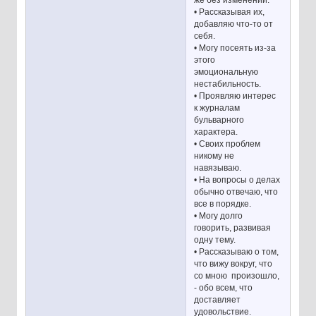
• Рассказывая их,
добавляю что-то от
себя.
• Могу посеять из-за
этого
эмоциональную
нестабильность.
• Проявляю интерес
к журналам
бульварного
характера.
• Своих проблем
никому не
навязываю.
• На вопросы о делах
обычно отвечаю, что
все в порядке.
• Могу долго
говорить, развивая
одну тему.
• Рассказываю о том,
что вижу вокруг, что
со мною произошло,
- обо всем, что
доставляет
удовольствие.