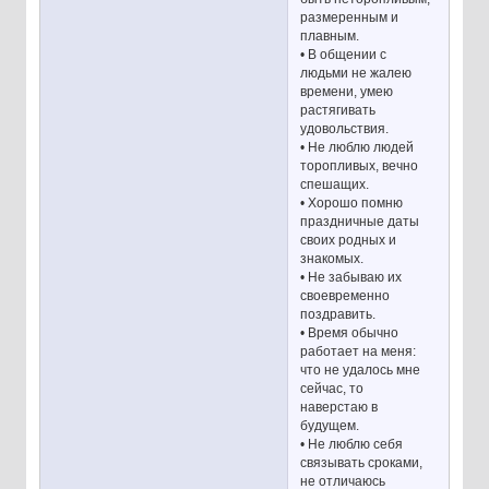
размеренным и
плавным.
• В общении с
людьми не жалею
времени, умею
растягивать
удовольствия.
• Не люблю людей
торопливых, вечно
спешащих.
• Хорошо помню
праздничные даты
своих родных и
знакомых.
• Не забываю их
своевременно
поздравить.
• Время обычно
работает на меня:
что не удалось мне
сейчас, то
наверстаю в
будущем.
• Не люблю себя
связывать сроками,
не отличаюсь