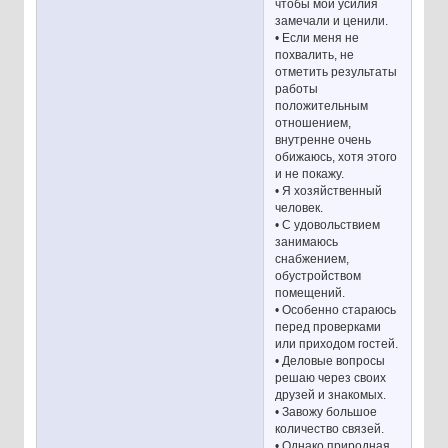
чтобы мои усилия
замечали и ценили.
• Если меня не
похвалить, не
отметить результаты
работы
положительным
отношением,
внутренне очень
обижаюсь, хотя этого
и не покажу.
• Я хозяйственный
человек.
• С удовольствием
занимаюсь
снабжением,
обустройством
помещений.
• Особенно стараюсь
перед проверками
или приходом гостей.
• Деловые вопросы
решаю через своих
друзей и знакомых.
• Завожу большое
количество связей.
• Однако природная