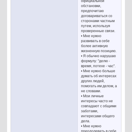
официальной
обстановки,
предпочитаю
договариваться со
сторонами частным
путем, используя
проверенные связи.
• Мне нужно
развивать в себе
более активную
жизненную позицию.
• Я обычно нарушаю
формулу: "делю -
время, потехе - час".
• Мне нужно больше
думать об интересах
других людей,
помогать им делом, а
не словами.
• Мои личные
интересы часто не
совпадают с общими
заботами,
интересами общего
дела.
• Мне нужно
преодолевать в себе