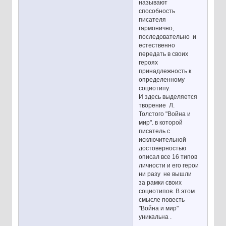
называют
способность
писателя
гармонично,
последовательно и
естественно
передать в своих
героях
принадлежность к
определенному
социотипу.
И здесь выделяется
творение Л.
Толстого "Война и
мир". в которой
писатель с
исключительной
достоверностью
описал все 16 типов
личности и его герои
ни разу не вышли
за рамки своих
социотипов. В этом
смысле повесть
"Война и мир"
уникальна .