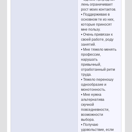
лень ограничивает
рост моих контактов.
• Поддерживаю в
основном те из них,
которые приносят
мне пользу.
• Очень привязан к
своей работе, роду
занятий.
• Мне тяжело менять
профессии,
нарушать
привычный,
отработанный ритм
труда.
• Тяжело переношу
однообразие и
монотонность.
• Мне нужна
альтернатива
скучной
повседневности,
возможности
выбора.
• Получаю
удовольствие, если