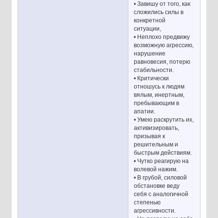
• Завишу от того, как
сложились силы в
конкретной
ситуации,
• Неплохо предвижу
возможную агрессию,
нарушение
равновесия, потерю
стабильности.
• Критически
отношусь к людям
вялым, инертным,
пребывающим в
апатии.
• Умею раскрутить их,
активизировать,
призывая к
решительным и
быстрым действиям.
• Чутко реагирую на
волевой нажим.
• В грубой, силовой
обстановке веду
себя с аналогичной
степенью
агрессивности.