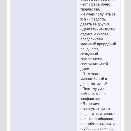
- вот сфера моего
творчества.
• Я умею получать от
жизни радость,
давать ее другим.
• Деятельным видам
отдыха Я скорее
предпочитаю
красивый природный
ландшафт,
созвучный
внутреннему
состоянию моей
души.
• Я - человек
миролюбивый и
дипломатичный.
• Поэтому умею
избегать ссор и
конфликтов.
• Я терпимо
отношусь к чужим
недостаткам, мягок и
приятен в общении,
не люблю оказывать
грубое давление на