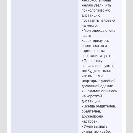
жестокость, когда
желаю увеличить
психологическую
дистанцию,
поставить человека
на место.
• Моя одежда очень
часто
характеризуюсь
опрятностью и
гармоничным
сочетанием цветов.
• Произвожу
впечатление уюта,
как будто я только
что вышел из
квартиры в удобной,
домашней одежде.
• С людьми общаюсь
на короткой
дистанции.
• Всегда общителен,
обаятелен,
дружелюбно
настроен.
• Умею вызвать
симпатию к себе,