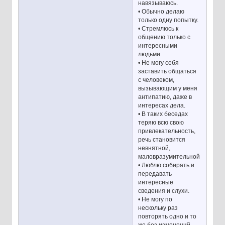
навязываюсь.
• Обычно делаю
только одну попытку.
• Стремлюсь к
общению только с
интересными
людьми.
• Не могу себя
заставить общаться
с человеком,
вызывающим у меня
антипатию, даже в
интересах дела.
• В таких беседах
теряю всю свою
привлекательность,
речь становится
невнятной,
маловразумительной.
• Люблю собирать и
передавать
интересные
сведения и слухи.
• Не могу по
нескольку раз
повторять одно и то
же без изменений.