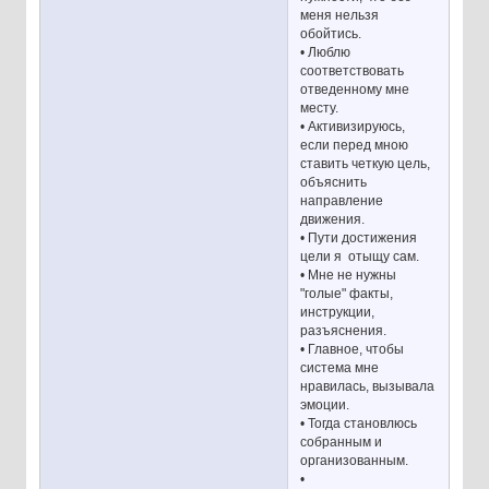
меня нельзя
обойтись.
• Люблю
соответствовать
отведенному мне
месту.
• Активизируюсь,
если перед мною
ставить четкую цель,
объяснить
направление
движения.
• Пути достижения
цели я отыщу сам.
• Мне не нужны
"голые" факты,
инструкции,
разъяснения.
• Главное, чтобы
система мне
нравилась, вызывала
эмоции.
• Тогда становлюсь
собранным и
организованным.
•