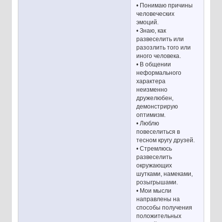
• Понимаю причины
человеческих
эмоций.
• Знаю, как
развеселить или
разозлить того или
иного человека.
• В общении
неформального
характера
неизменно
дружелюбен,
демонстрирую
оптимизм.
• Люблю
повеселиться в
тесном кругу друзей.
• Стремлюсь
развеселить
окружающих
шутками, намеками,
розыгрышами.
• Мои мысли
направлены на
способы получения
положительных