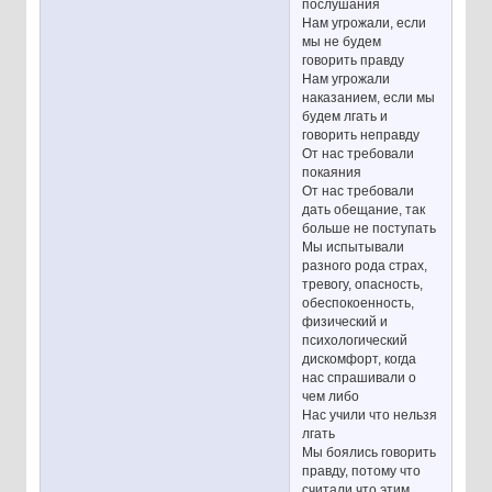
послушания
Нам угрожали, если
мы не будем
говорить правду
Нам угрожали
наказанием, если мы
будем лгать и
говорить неправду
От нас требовали
покаяния
От нас требовали
дать обещание, так
больше не поступать
Мы испытывали
разного рода страх,
тревогу, опасность,
обеспокоенность,
физический и
психологический
дискомфорт, когда
нас спрашивали о
чем либо
Нас учили что нельзя
лгать
Мы боялись говорить
правду, потому что
считали что этим