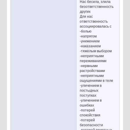
Нас бесила, злила
безответственность
других
Для нас
ответственность
ассоциировалась с
-болью
-напрягом
-унижением
-наказанием
-тяжелым выбором
-неприятными
переживаниями
-нервными
растройствами
-неприятными
ощущениями в теле
-уличением в
постыдных
поступках
-уличением в
ошибках
-потерей
спокойствия
-потерей
безопасности
-потерей приятных