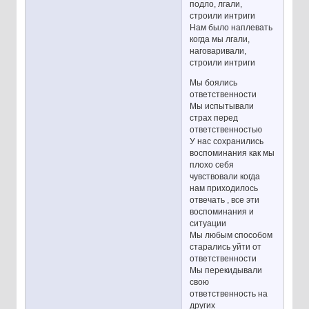
подло, лгали,
строили интриги
Нам было наплевать
когда мы лгали,
наговаривали,
строили интриги
Мы боялись
ответственности
Мы испытывали
страх перед
ответственностью
У нас сохранились
воспоминания как мы
плохо себя
чувствовали когда
нам приходилось
отвечать , все эти
воспоминания и
ситуации
Мы любым способом
старались уйти от
ответственности
Мы перекидывали
свою
ответственность на
других