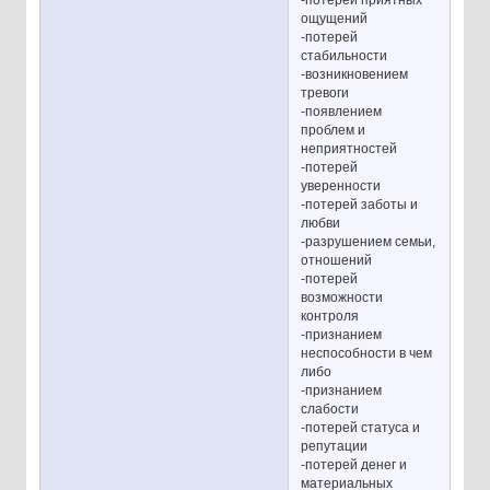
ощущений
-потерей
стабильности
-возникновением
тревоги
-появлением
проблем и
неприятностей
-потерей
уверенности
-потерей заботы и
любви
-разрушением семьи,
отношений
-потерей
возможности
контроля
-признанием
неспособности в чем
либо
-признанием
слабости
-потерей статуса и
репутации
-потерей денег и
материальных