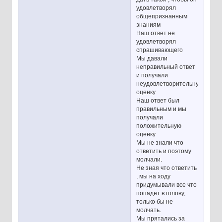
удовлетворял
общепризнанным
знаниям
Наш ответ не
удовлетворял
спрашивающего
Мы давали
неправильный ответ
и получали
неудовлетворительную
оценку
Наш ответ был
правильным и мы
получали
положительную
оценку
Мы не знали что
ответить и поэтому
молчали.
Не зная что ответить
, мы на ходу
придумывали все что
попадет в голову,
только бы не
молчать.
Мы прятались за