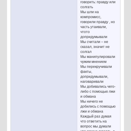
говорить: правду или
солгать
Мы шли на
компромисс,
говорили правду , но
часть утаивали,
чтото
допридумывали
Мы считали – не
сказал, значит не
солгал
Мы манипулировали
чужим мнением
Мы перекручивали
факты,
допридумывали,
наговаривали
Мы добивались чего-
либо с помощью лжи
и обмана
Мы ничего не
добились с помощью
лжи и обмана
Каждый раз думая
что ответить на
вопрос мы думали