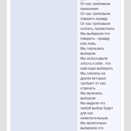
От нас требовали
признания
От нас требовали
говорить правду
От нас требовали
солгать, промолчать
Мы выбирали что
говорить - правду
или ложь
Мы терзались
выбором
Мы испытывали
злость к себе , что
нам надо выбирать
Мы злились на
других которые
требуют от нас
отвечать
Мы мучились
выбором
Мы видели что
любой выбор будет
для нас
нежелательным
Мы мучительно
выбирали что