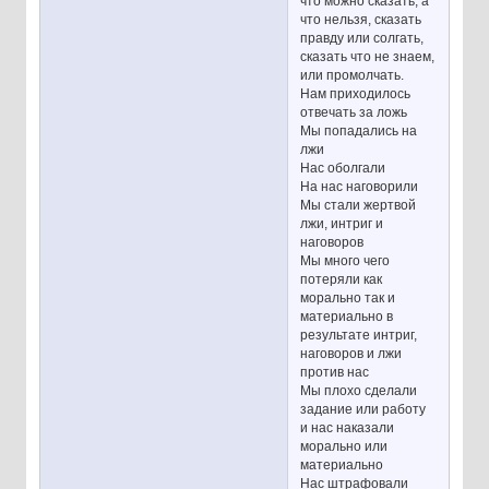
что можно сказать, а
что нельзя, сказать
правду или солгать,
сказать что не знаем,
или промолчать.
Нам приходилось
отвечать за ложь
Мы попадались на
лжи
Нас оболгали
На нас наговорили
Мы стали жертвой
лжи, интриг и
наговоров
Мы много чего
потеряли как
морально так и
материально в
результате интриг,
наговоров и лжи
против нас
Мы плохо сделали
задание или работу
и нас наказали
морально или
материально
Нас штрафовали