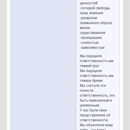
ценностей
-потерей свободы,
прав, влияния
-развалом
привычного образа
жизни,
существования
-проиграшем
-слабостью
-зависимостью
Мы ощущали
ответственность как
тяжкий груз
Мы ощущали
ответственность как
тяжкое бремя
Мы считали что
понести
ответственность, это
быть наказанным и
униженным.
У нас были свои
представления об
ответственности
Мы объясняли кому
либо , что такое