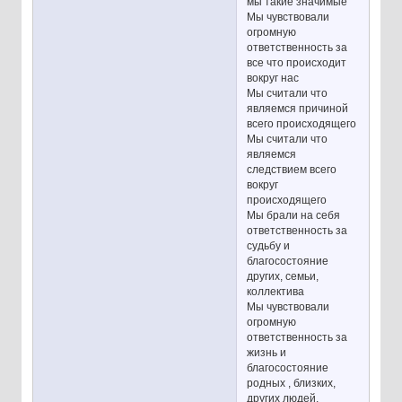
мы такие значимые
Мы чувствовали
огромную
ответственность за
все что происходит
вокруг нас
Мы считали что
являемся причиной
всего происходящего
Мы считали что
являемся
следствием всего
вокруг
происходящего
Мы брали на себя
ответственность за
судьбу и
благосостояние
других, семьи,
коллектива
Мы чувствовали
огромную
ответственность за
жизнь и
благосостояние
родных , близких,
других людей.