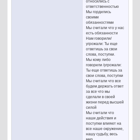
относились с
ответственностью
Мы гордились
своими
обязанностями
Мы считали что у нас
есть обязанности
Нам говорили/
угрожали: Ты еще
ответишь за свои
слова, поступки.
Мы кому либо
говорили /угрожали:
Ты еще ответишь за
свои слова, поступки
Мы считали что все
будем держать ответ
за все что мы
сделали в своей
жизни перед высшей
силой
Мы считали что
наши действия и
поступки влияют на
все наше окружение,
нашу судьбу, весь
мир.