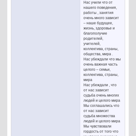
Нас учили что от
нашего поведения,
работы , занятия
очень много зависит
– наше будущее,
жизнь, здоровье и
благополучие
родителей,
учителей,
коллектива, страны,
общества, мира .
Нас убеждали что мы
очень важная часть
целого – семьи,
коллектива, страны,
мира
Нас убеждали , что
от нас зависит
судьба очень многих
людей и целого мира
Мы соглашались что
от нас зависит
судьба множества
людей и целого мира
Мы чувствовали
гордость от того что