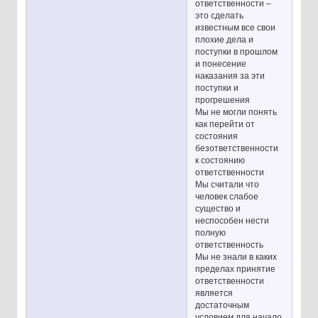
ответственности –
это сделать
известным все свои
плохие дела и
поступки в прошлом
и понесение
наказания за эти
поступки и
прогрешения
Мы не могли понять
как перейти от
состояния
безответственности
к состоянию
ответственности
Мы считали что
человек слабое
существо и
неспособен нести
полную
ответственность
Мы не знали в каких
пределах принятие
ответственности
является
достаточным
условием для начало