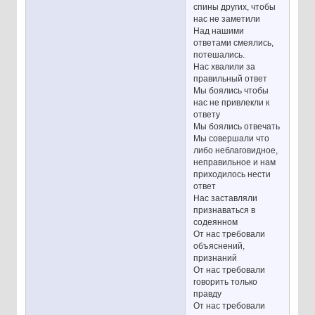
спины других, чтобы
нас не заметили
Над нашими
ответами смеялись,
потешались.
Нас хвалили за
правильный ответ
Мы боялись чтобы
нас не привлекли к
ответу
Мы боялись отвечать
Мы совершали что
либо неблаговидное,
неправильное и нам
приходилось нести
ответ
Нас заставляли
признаваться в
содеянном
От нас требовали
объяснений,
признаний
От нас требовали
говорить только
правду
От нас требовали