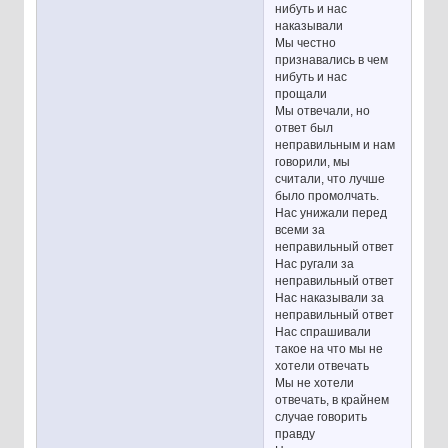
нибуть и нас
наказывали
Мы честно
признавались в чем
нибуть и нас
прощали
Мы отвечали, но
ответ был
неправильным и нам
говорили, мы
считали, что лучше
было промолчать.
Нас унижали перед
всеми за
неправильный ответ
Нас ругали за
неправильный ответ
Нас наказывали за
неправильный ответ
Нас спрашивали
такое на что мы не
хотели отвечать
Мы не хотели
отвечать, в крайнем
случае говорить
правду