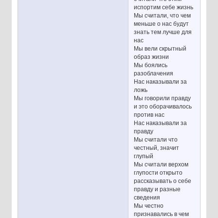
испортим себе жизнь
Мы считали, что чем
меньше о нас будут
знать тем лучше для
нас
Мы вели скрытный
образ жизни
Мы боялись
разоблачения
Нас наказывали за
ложь
Мы говорили правду
и это оборачивалось
против нас
Нас наказывали за
правду
Мы считали что
честный, значит
глупый
Мы считали верхом
глупости открыто
рассказывать о себе
правду и разные
сведения
Мы честно
признавались в чем