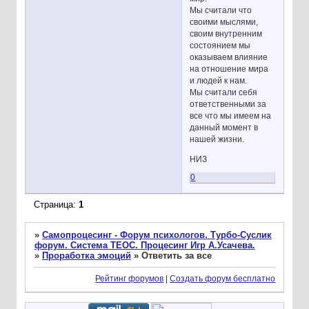
Мы считали что
своими мыслями,
своим внутренним
состоянием мы
оказываем влияние
на отношение мира
и людей к нам.
Мы считали себя
ответственными за
все что мы имеем на
данный момент в
нашей жизни.
НИЗ
0
Страница:
1
»
Самопроцесинг - Форум психологов. Турбо-Суслик
форум. Система ТЕОС. Процесинг Игр А.Усачева.
»
Проработка эмоций
»
Ответить за все
Рейтинг форумов
|
Создать форум бесплатно