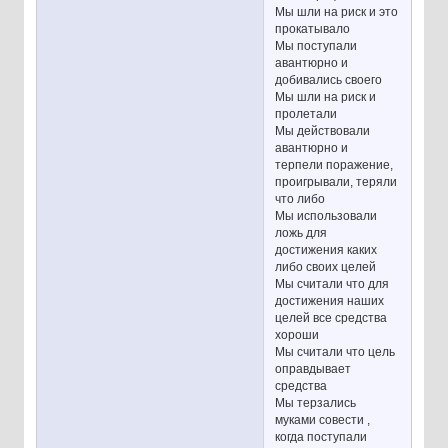
Мы шли на риск и это
прокатывало
Мы поступали
авантюрно и
добивались своего
Мы шли на риск и
пролетали
Мы действовали
авантюрно и
терпели поражение,
проигрывали, теряли
что либо
Мы использовали
ложь для
достижения каких
либо своих целей
Мы считали что для
достижения наших
целей все средства
хороши
Мы считали что цель
оправдывает
средства
Мы терзались
муками совести ,
когда поступали