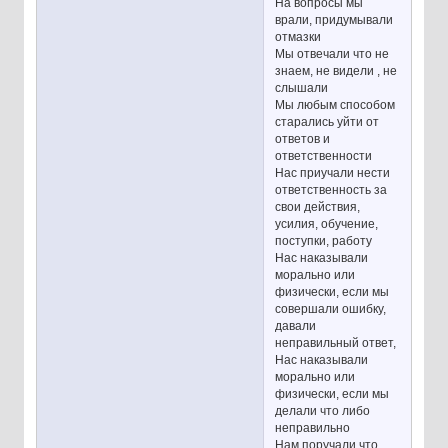
На вопросы мы
врали, придумывали
отмазки
Мы отвечали что не
знаем, не видели , не
слышали
Мы любым способом
старались уйти от
ответов и
ответственности
Нас приучали нести
ответственность за
свои действия,
усилия, обучение,
поступки, работу
Нас наказывали
морально или
физически, если мы
совершали ошибку,
давали
неправильный ответ,
Нас наказывали
морально или
физически, если мы
делали что либо
неправильно
Нам поручали что