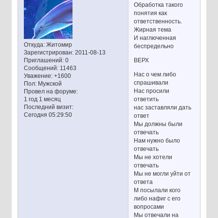
Обработка такого
понятия как
ответственность.
Жирная тема
И наглюченная
Откуда:
Житомир
беспредельно
Зарегистрирован
: 2011-08-13
ВЕРХ
Приглашений:
0
Сообщений:
11463
Нас о чем либо
Уважение:
+1600
спрашивали
Пол:
Мужской
Нас просили
Провел на форуме:
ответить
1 год 1 месяц
Последний визит:
нас заставляли дать
Сегодня 05:29:50
ответ
Мы должны были
отвечать
Нам нужно было
отвечать
Мы не хотели
отвечать
Мы не могли уйти от
ответа
М посылали кого
либо нафиг с его
вопросами
Мы отвечали на