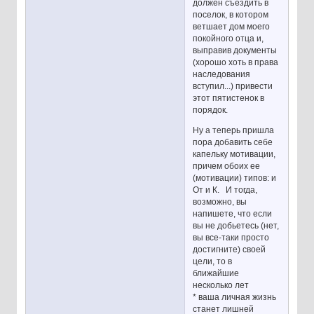
должен съездить в
поселок, в котором
ветшает дом моего
покойного отца и,
выправив документы
(хорошо хоть в права
наследования
вступил...) привести
этот пятистенок в
порядок.
Ну а теперь пришла
пора добавить себе
капельку мотивации,
причем обоих ее
(мотивации) типов: и
От и К. И тогда,
возможно, вы
напишете, что если
вы не добьетесь (нет,
вы все-таки просто
достигните) своей
цели, то в
ближайшие
несколько лет
* ваша личная жизнь
станет лишней