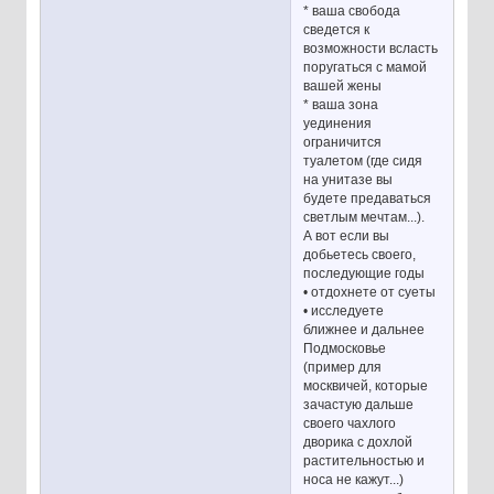
* ваша свобода
сведется к
возможности всласть
поругаться с мамой
вашей жены
* ваша зона
уединения
ограничится
туалетом (где сидя
на унитазе вы
будете предаваться
светлым мечтам...).
А вот если вы
добьетесь своего,
последующие годы
• отдохнете от суеты
• исследуете
ближнее и дальнее
Подмосковье
(пример для
москвичей, которые
зачастую дальше
своего чахлого
дворика с дохлой
растительностью и
носа не кажут...)