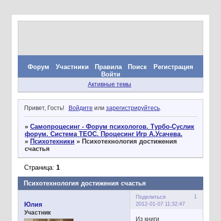
Форум
Участники
Правила
Поиск
Регистрация
Войти
Активные темы
Привет, Гость!
Войдите
или
зарегистрируйтесь
.
»
Самопроцесинг - Форум психологов. Турбо-Суслик
форум. Система ТЕОС. Процесинг Игр А.Усачева.
»
Психотехники
»
Психотехнология достижения
счастья
Страница:
1
Психотехнология достижения счастья
1
Поделиться
2012-01-07 11:32:47
Юлия
Участник
Из книги