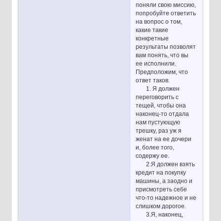
поняли свою миссию,
попробуйте ответить
на вопрос о том,
какие такие
конкретные
результаты позволят
вам понять, что вы
ее исполнили.
Предположим, что
ответ таков.
1. Я должен
переговорить с
тещей, чтобы она
наконец-то отдала
нам пустующую
трешку, раз уж я
женат на ее дочери
и, более того,
содержу ее.
2.Я должен взять
кредит на покупку
машины, а заодно и
присмотреть себе
что-то надежное и не
слишком дорогое.
3.Я, наконец,