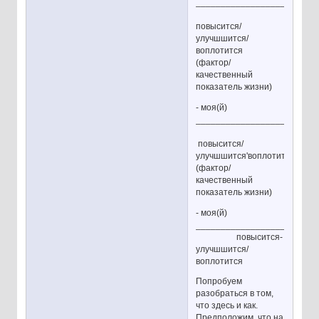
________________________
повысится/
улучшшится/
воплотится
(фактор/
качественный
показатель жизни)
- моя(й)
________________________
повысится/
улучшшится'воплотится
(фактор/
качественный
показатель жизни)
- моя(й)
________________________
повысится-
улучшшится/
воплотится
Попробуем
разобраться в том,
что здесь и как.
Предположим, что на