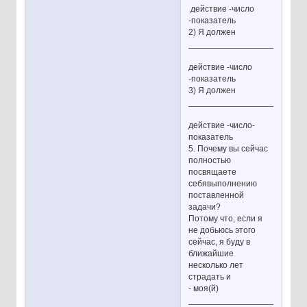
действие -число
-показатель
2) Я должен
________________________
действие -число
-показатель
3) Я должен
________________________
действие -число-
показатель
5. Почему вы сейчас
полностью
посвящаете
себявыполнению
поставленной
задачи?
Потому что, если я
не добьюсь этого
сейчас, я буду в
ближайшие
несколько лет
страдать и
- моя(й)
________________________