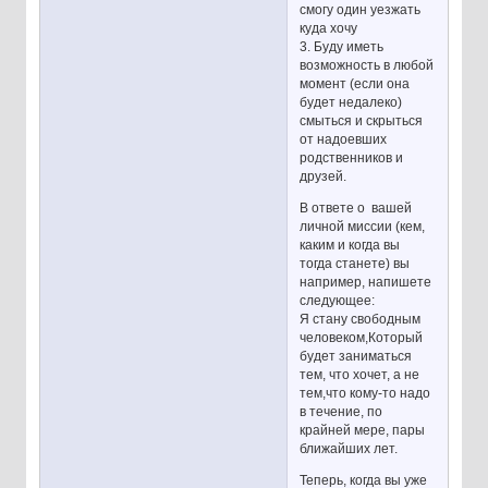
смогу один уезжать
куда хочу
3. Буду иметь
возможность в любой
момент (если она
будет недалеко)
смыться и скрыться
от надоевших
родственников и
друзей.
В ответе о вашей
личной миссии (кем,
каким и когда вы
тогда станете) вы
например, напишете
следующее:
Я стану свободным
человеком,Который
будет заниматься
тем, что хочет, а не
тем,что кому-то надо
в течение, по
крайней мере, пары
ближайших лет.
Теперь, когда вы уже