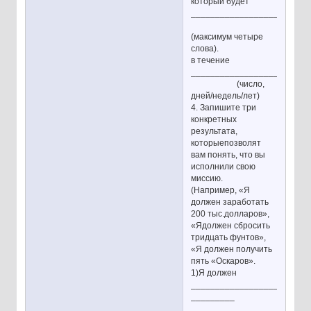
который будет
________________________
(максимум четыре
слова).
в течение
________________________
(число,
дней/недель/лет)
4. Запишите три
конкретных
результата,
которыепозволят
вам понять, что вы
исполнили свою
миссию.
(Например, «Я
должен заработать
200 тыс.долларов»,
«Ядолжен сбросить
тридцать фунтов»,
«Я должен получить
пять «Оскаров».
1)Я должен
________________________
_________