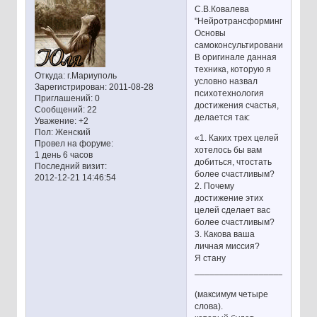
С.В.Ковалева
"Нейротрансформинг.
Основы
самоконсультирования."
В оригинале данная
техника, которую я
Откуда:
г.Мариуполь
условно назвал
Зарегистрирован
: 2011-08-28
психотехнология
Приглашений:
0
достижения счастья,
Сообщений:
22
делается так:
Уважение:
+2
Пол:
Женский
«1. Каких трех целей
Провел на форуме:
хотелось бы вам
1 день 6 часов
добиться, чтостать
Последний визит:
более счастливым?
2012-12-21 14:46:54
2. Почему
достижение этих
целей сделает вас
более счастливым?
3. Какова ваша
личная миссия?
Я стану
________________________
(максимум четыре
слова).