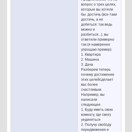
вопрос о трех целях,
которые вы хотели
бы достичь (все-таки
достичь, а не
добиться: так ведь
можно и
разбиться...), вы
ответили примерно
так (я намеренно
упрощаю пример).
1. Квартира
2. Машина
3. Дача
Разберем теперь
почему достижение
этих целейсделает
вас более
счастливым.
Например, вы
написали
следующее.
1. Буду иметь свою
комнату, где смогу
уединяться
2. Получу свободу
передвижения и