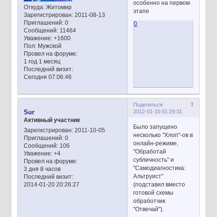
особенно на первом
Откуда:
Житомир
этапе
Зарегистрирован
: 2011-08-13
Приглашений:
0
0
Сообщений:
11464
Уважение:
+1600
Пол:
Мужской
Провел на форуме:
1 год 1 месяц
Последний визит:
Сегодня 07:06:46
3
Поделиться
2012-01-10 01:29:31
Sur
Активный участник
Было запущено
Зарегистрирован
: 2011-10-05
несколько "Хлоп"-ов в
Приглашений:
0
онлайн-режиме,
Сообщений:
106
"Обработай
Уважение:
+4
субличность" и
Провел на форуме:
"Самодиагностика:
3 дня 8 часов
Альтруист"
Последний визит:
(подставил вместо
2014-01-20 20:26:27
готовой схемы
обработчик
"Отвечай").