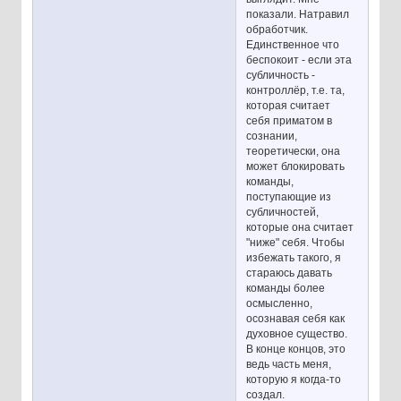
показали. Натравил
обработчик.
Единственное что
беспокоит - если эта
субличность -
контроллёр, т.е. та,
которая считает
себя приматом в
сознании,
теоретически, она
может блокировать
команды,
поступающие из
субличностей,
которые она считает
"ниже" себя. Чтобы
избежать такого, я
стараюсь давать
команды более
осмысленно,
осознавая себя как
духовное существо.
В конце концов, это
ведь часть меня,
которую я когда-то
создал.