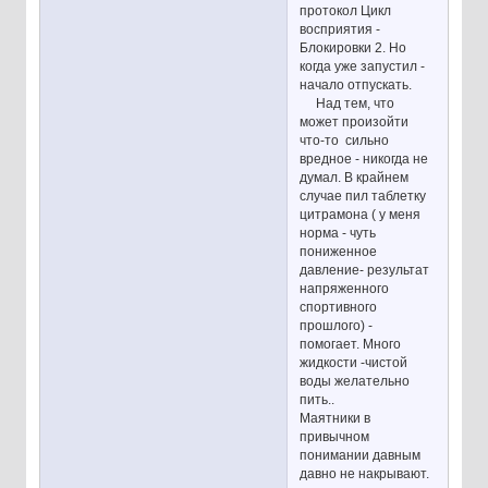
протокол Цикл
восприятия -
Блокировки 2. Но
когда уже запустил -
начало отпускать.
Над тем, что
может произойти
что-то сильно
вредное - никогда не
думал. В крайнем
случае пил таблетку
цитрамона ( у меня
норма - чуть
пониженное
давление- результат
напряженного
спортивного
прошлого) -
помогает. Много
жидкости -чистой
воды желательно
пить..
Маятники в
привычном
понимании давным
давно не накрывают.