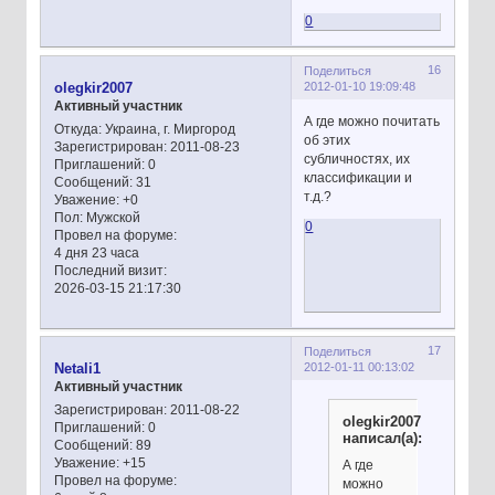
0
16
Поделиться
2012-01-10 19:09:48
olegkir2007
Активный участник
А где можно почитать
Откуда:
Украина, г. Миргород
об этих
Зарегистрирован
: 2011-08-23
субличностях, их
Приглашений:
0
классификации и
Сообщений:
31
т.д.?
Уважение:
+0
Пол:
Мужской
0
Провел на форуме:
4 дня 23 часа
Последний визит:
2026-03-15 21:17:30
17
Поделиться
2012-01-11 00:13:02
Netali1
Активный участник
Зарегистрирован
: 2011-08-22
olegkir2007
Приглашений:
0
написал(а):
Сообщений:
89
Уважение:
+15
А где
Провел на форуме:
можно