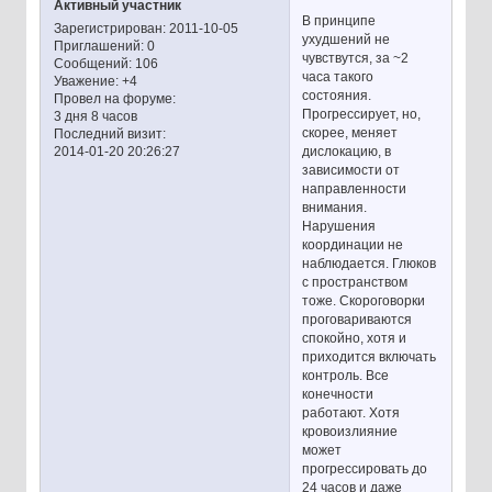
Активный участник
В принципе
Зарегистрирован
: 2011-10-05
ухудшений не
Приглашений:
0
чувствутся, за ~2
Сообщений:
106
часа такого
Уважение:
+4
состояния.
Провел на форуме:
Прогрессирует, но,
3 дня 8 часов
скорее, меняет
Последний визит:
дислокацию, в
2014-01-20 20:26:27
зависимости от
направленности
внимания.
Нарушения
координации не
наблюдается. Глюков
с пространством
тоже. Скороговорки
проговариваются
спокойно, хотя и
приходится включать
контроль. Все
конечности
работают. Хотя
кровоизлияние
может
прогрессировать до
24 часов и даже