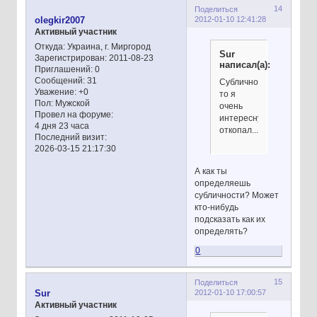
14
Поделиться
2012-01-10 12:41:28
olegkir2007
Активный участник
Откуда:
Украина, г. Миргород
Sur
Зарегистрирован
: 2011-08-23
написал(а):
Приглашений:
0
Сообщений:
31
Субличность
Уважение:
+0
то я
Пол:
Мужской
очень
Провел на форуме:
интересную
4 дня 23 часа
откопал...
Последний визит:
2026-03-15 21:17:30
А как ты
определяешь
субличности? Может
кто-нибудь
подсказать как их
определять?
0
15
Поделиться
2012-01-10 17:00:57
Sur
Активный участник