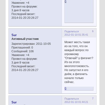
0
Уважение:
+4
Провел на форуме:
3 дня 8 часов
Последний визит:
2014-01-20 20:26:27
6
Поделиться
2012-01-10 01:35:41
Sur
Активный участник
Может жесть такая
Зарегистрирован
: 2011-10-05
из-за того, что он
Приглашений:
0
каждый вопрос по
Сообщений:
106
огромному
Уважение:
+4
"Отвечай"-у фигачит?
Провел на форуме:
Из-за этого
3 дня 8 часов
многопотоковость.
Последний визит:
Но запустил я его
2014-01-20 20:26:27
днём, а фигачить
начало только
сейчас.
0
7
Поделиться
2012-01-10 01:44:21
Sur