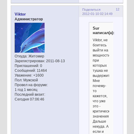
12
Поделиться
2012-01-10 02:14:49
Viktor
Администратор
Sur
написал(а):
Viktor, не
боитесь
выйти на
мощности,
Откуда:
Житомир
при
Зарегистрирован
: 2011-08-13
которых
Приглашений:
0
тушка не
Сообщений:
11464
Уважение:
+1600
выдержит?
Пол:
Мужской
Мне
Провел на форуме:
почему-
1 год 1 месяц
то
Последний визит:
кажется,
Сегодня 07:06:46
что уже
это -
критические
значения.
Дальше
некуда. А
если и