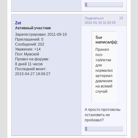
0
13
Поделиться
2012-01-10 11:50:29
Zet
Активный участник
Зарегистрирован
: 2011-09-10
Sur
Приглашений:
0
написал(а):
Сообщений:
202
Уважение:
+14
Принял
Пол:
Мужской
пол-
Провел на форуме:
таблетки
8 дней 11 часов
для
Последний визит:
нормализации
2015-04-27 19:09:27
артериального
давления,
на всякий
случай
А просто протоколы
остановить не
пробовал?
0