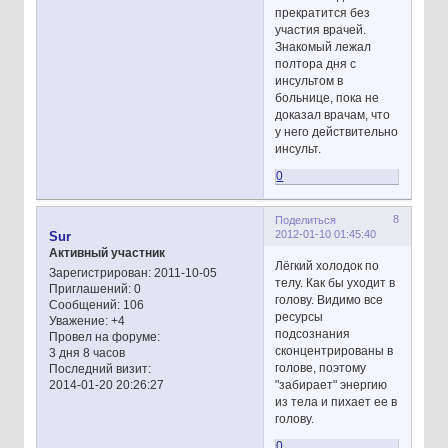
прекратится без
участия врачей.
Знакомый лежал
полтора дня с
инсультом в
больнице, пока не
доказал врачам, что
у него действительно
инсульт.
0
8
Поделиться
2012-01-10 01:45:40
Sur
Активный участник
Лёгкий холодок по
Зарегистрирован
: 2011-10-05
телу. Как бы уходит в
Приглашений:
0
голову. Видимо все
Сообщений:
106
ресурсы
Уважение:
+4
подсознания
Провел на форуме:
сконцентрированы в
3 дня 8 часов
голове, поэтому
Последний визит:
"забирает" энергию
2014-01-20 20:26:27
из тела и пихает ее в
голову.
0