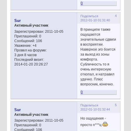
0
4
Поделиться
2012-01-10 01:31:40
Sur
Активный участник
В принципе также
Зарегистрирован
: 2011-10-05
ощущаются
Приглашений:
0
значительные сдвиги
Сообщений:
106
в восприятии.
Уважение:
+4
Наверное эго боится
Провел на форуме:
за выход из зоны
3 дня 8 часов
комфорта.
Последний визит:
Субличность то я
2014-01-20 20:26:27
очень интересную
откопал, и натравил
удачно. Плюс
вопросник, конечно.
0
5
Поделиться
2012-01-10 01:32:44
Sur
Активный участник
Но ощущения -
Зарегистрирован
: 2011-10-05
просто п***ц
Приглашений:
0
Сообщений:
106