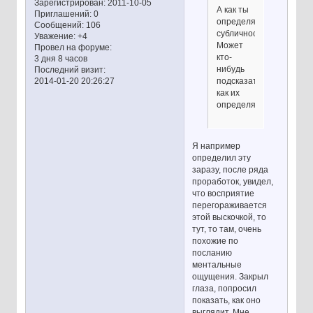
Зарегистрирован
: 2011-10-05
А как ты
Приглашений:
0
определяешь
Сообщений:
106
субличности?
Уважение:
+4
Может
Провел на форуме:
кто-
3 дня 8 часов
нибудь
Последний визит:
2014-01-20 20:26:27
подсказать
как их
определять?
Я например
определил эту
заразу, после ряда
проработок, увидел,
что восприятие
перегораживается
этой выскочкой, то
тут, то там, очень
похожие по
посланию
ментальные
ощущения. Закрыл
глаза, попросил
показать, как оно
выглядит. Мне