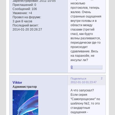
Зарегистрирован
: 2011-10-05
несколько
Приглашений:
0
протоколов, теперь
Сообщений:
106
жалею. Очень
Уважение:
+4
странные ощущения
Провел на форуме:
внутри головы и в
3 дня 8 часов
области между
Последний визит:
глазами (третий
2014-01-20 20:26:27
глаз), как будто
волны разливаются,
периодически где-то
происходит
сдавливание. Весь
на паранойе, не
инсульт ли?
0
2
Поделиться
2012-01-10 01:23:47
Viktor
Администратор
А что запускал?
Если серия
"Самопроцесинг" по
шаблону №2, то это
стандартные
ощущения -