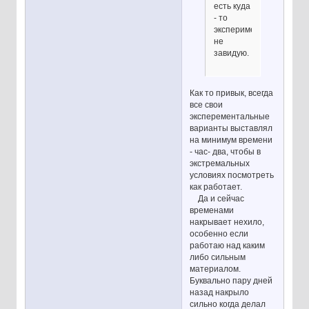
есть куда
- то
экспериментаторам
не
завидую.
Как то привык, всегда
все свои
эксперементальные
варианты выставлял
на минимум времени
- час- два, чтобы в
экстремальных
условиях посмотреть
как работает.
Да и сейчас
временами
накрывает нехило,
особенно если
работаю над каким
либо сильным
материалом.
Буквально пару дней
назад накрыло
сильно когда делал