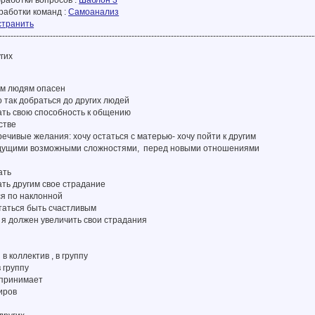
работки вопросов :
Шаблон 3
работки команд :
Самоанализ
странить
----------------------------------------------------------------------------------------------------------------
гих
гим людям опасен
то так добраться до других людей
ать свою способность к общению
стве
речивые желания: хочу остаться с матерью- хочу пойти к другим
удущими возможными сложностями, перед новыми отношениями
ать
ать другим свое страдание
ся по наклонной
таться быть счастливым
, я должен увеличить свои страдания
в коллектив , в группу
в группу
 принимает
иров