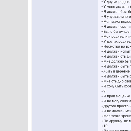
• У других родит
• У меня должны 
• Я должен был б
• Я упускаю мног
• Моя мама недо
• Я должен смен
• Было бы лучше,
• Мои родители 
• У других родите
• Несмотря на вс
• Я должен испыт
• Я должен стыди
• Мне должно быт
• Я должен быть 
• Жить в деревне
• Я должен быть 
• Мне стыдно сво
• Я хочу быть ко
• 9
• Я прав в оценк
• Я не могу ошиб
• Другого просто 
• Я не должен ме
• Моя точка зрен
• По другому не 
• 10
• Лучше не видет