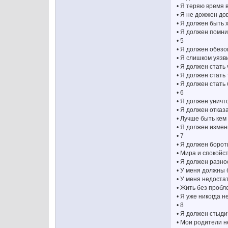
• Я теряю время 
• Я не дожжен д
• Я должен быть
• Я должен помн
• 5
• Я должен обезо
• Я слишком уяз
• Я должен стать
• Я должен стать
• Я должен стать
• 6
• Я должен уничт
• Я должен отказ
• Лучше быть кем 
• Я должен измен
• 7
• Я должен борот
• Мира и спокойс
• Я должен разн
• У меня должны
• У меня недоста
• Жить без пробл
• Я уже никогда 
• 8
• Я должен стыди
• Мои родители 