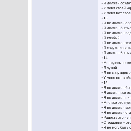
• Я должен созда
• У меня своей к
• У меня нет сво
• 13
• Я не должен об
• Я должен быть
• Я не должен по
• Я слабый
• Я не должен жа
• Я хочу жаловать
• Я должен быть
• 14
• Мне здесь не м
• Я чужой
• Я не хочу здесь
• У меня нет выб
• 15
• Я не должен б
• Я должен все ос
• Я не должен ни
• Мне все это ну
• Я не должен ме
• Я не должен ст
• Радость это не
• Страдания – эт
• Я не могу быть