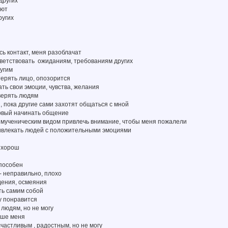
других
ают
ругих
сь контакт, меня разоблачат
тветствовать ожиданиям, требованиям других
ругим
терять лицо, опозорится
ать свои эмоции, чувства, желания
верять людям
 , пока другие сами захотят общаться с мной
ервый начинать общение
м мученическим видом привлечь внимание, чтобы меня пожалели
ривлекать людей с положительными эмоциями
о хорош
способен
ю- неправильно, плохо
дения, осмеяния
ть самим собой
му понравится
 людям, но не могу
чше меня
счастливым , радостным, но не могу