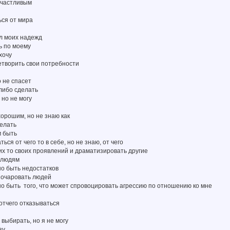
 счастливым
ься от мира
ал моих надежд
ь по моему
 хочу
летворить свои потребности
о не спасет
 либо сделать
, но не могу
хорошим, но не знаю как
делать
м быть
ться от чего то в себе, но не знаю, от чего
ких то своих проявлений и драматизировать другие
я людям
но быть недостатков
зочаровать людей
но быть того, что может спровоцировать агрессию по отношению ко мне
 отчего отказываться
 выбирать, но я не могу
зу