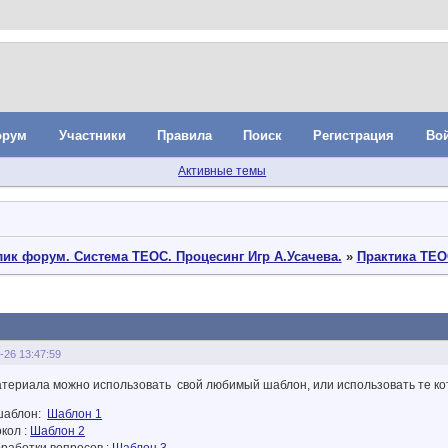
орум
Участники
Правила
Поиск
Регистрация
Во
Активные темы
ик форум. Система ТЕОС. Процесинг Игр А.Усачева.
»
Практика ТЕО
-26 13:47:59
атериала можно использовать свой любимый шаблон, или использовать те ко
 шаблон:
Шаблон 1
окол :
Шаблон 2