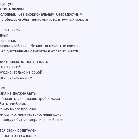
впустую
оверять людям
 холодным, без эмоциональным, безрадостным
ить обиды, чтобы припомнить их в нужный момент
пасить себя
вимый
 черствым
 таким, чтобы на абсолютно ничего не влияло
 бесчувственным, отказаться от своих чувств
ожить свою естественность
аться от себя
угодно, только не собой
ится, стать другим
ься
твия не должно быть
ообразить свою жизнь проблемами
 быть проблемы
точно много проблем
ем скучно, неинтересно, невыгодно
не смогу добиться мира и спокойствия
тся своих родителей
недостаточно хорошие