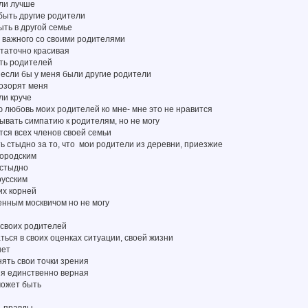
ели лучше
быть другие родители
ыть в другой семье
о важного со своими родителями
статочно красивая
ить родителей
 если бы у меня были другие родители
позорят меня
ли круче
ю любовь моих родителей ко мне- мне это не нравится
ывать симпатию к родителям, но не могу
тся всех членов своей семьи
ь стыдно за то, что мои родители из деревни, приезжие
городским
 стыдно
русским
их корней
ренным москвичом но не могу
е своих родителей
аться в своих оценках ситуации, своей жизни
нет
нять свои точки зрения
ия единственно верная
может быть
ь правды