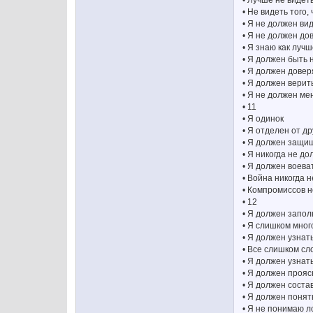
• Не видеть того,
• Я не должен ви
• Я не должен до
• Я знаю как луч
• Я должен быть
• Я должен довер
• Я должен верит
• Я не должен ме
• 11
• Я одинок
• Я отделен от др
• Я должен защищ
• Я никогда не д
• Я должен воева
• Война никогда 
• Компромиссов 
• 12
• Я должен запол
• Я слишком мног
• Я должен узна
• Все слишком сл
• Я должен узнат
• Я должен прояс
• Я должен соста
• Я должен понят
• Я не понимаю л