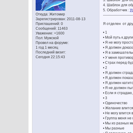
3. Шаблон для об
4. Шаблон для об
5. Обработчик :
У
Откуда:
Житомир
-------------------------
Зарегистрирован
: 2011-08-13
Я отделен от дру
Приглашений:
0
Сообщений:
11463
• 1
Уважение:
+1600
• Мой путь к дру
Пол:
Мужской
• Я не могу прос
Провел на форуме:
• Я должен доказ
1 год 1 месяц
Последний визит:
• Я в замешатель
Сегодня 22:15:43
• У меня противо
• Страх перед б
• 2
• Я должен страд
• Я должен показ
• Я должен катит
• Я не должен пы
• Если я страдаю
• 3
• Одиночество
• Желание влится 
• Не могу влится 
• Группа меня не
• Мы из разных м
• Мы разные