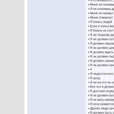
• Я отличаюсь от 
• Меня не поним
• Я не понимаю д
• Меня не примут
• Меня отвергнут
• Я боюсь людей
• Если я попытаю
• Я боюсь не соо
• Я не подхожу д
• Я не должен по
• Я должен скрыв
• Я не должен до
• Я должен ждать
• Я не должен п
• Я должен свои
• Я не должен п
• 4
• Я недостаточн
• Я урод
• Я ни на что не 
• Все что я дела
• Я достоин осуж
• Я не должен бы
• Я не могу нико
• Я хочу нравится
• Другие люди лу
• Я должен быть 