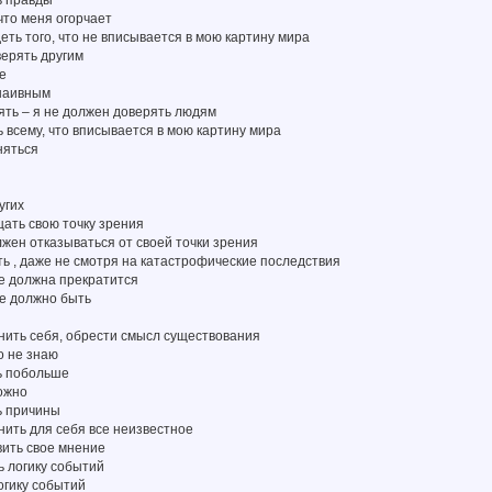
 что меня огорчает
деть того, что не вписывается в мою картину мира
верять другим
ше
 наивным
ять – я не должен доверять людям
ь всему, что вписывается в мою картину мира
няться
угих
ать свою точку зрения
олжен отказываться от своей точки зрения
ть , даже не смотря на катастрофические последствия
не должна прекратится
не должно быть
нить себя, обрести смысл существования
о не знаю
ть побольше
ожно
ь причины
нить для себя все неизвестное
вить свое мнение
ь логику событий
огику событий