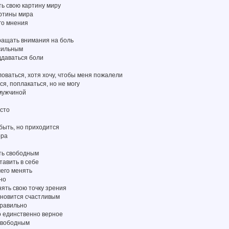
ть свою картину миру
артины мира
его мнения
ращать внимания на боль
 сильным
ддаваться боли
ловаться, хотя хочу, чтобы меня пожалели
ся, поплакаться, но не могу
 мужчиной
есто
 быть, но приходится
ора
ыть свободным
тавить в себе
чего менять
жно
нять свою точку зрения
ановится счастливым
правильно
о единственно верное
 свободным