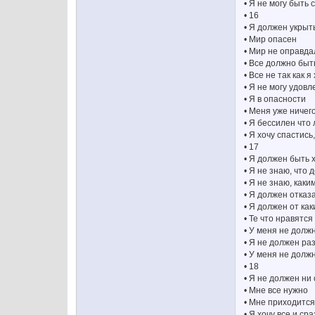
• Я не могу быть
• 16
• Я должен укрыт
• Мир опасен
• Мир не оправд
• Все должно быт
• Все не так как я
• Я не могу удов
• Я в опасности
• Меня уже ничег
• Я бессилен что
• Я хочу спастись
• 17
• Я должен быть 
• Я не знаю, что 
• Я не знаю, каки
• Я должен отказа
• Я должен от ка
• Те что нравятс
• У меня не долж
• Я не должен ра
• У меня не долж
• 18
• Я не должен ни
• Мне все нужно
• Мне приходится
• Я хочу все и сра