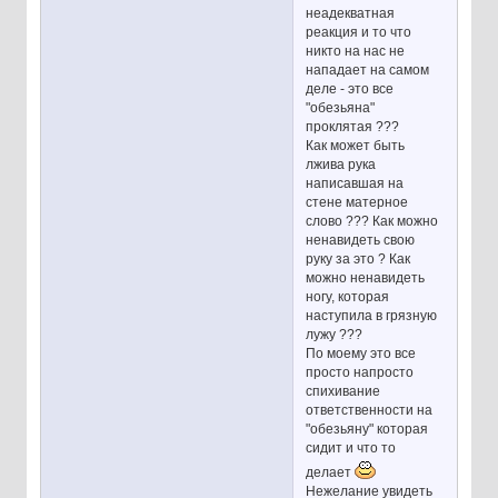
неадекватная
реакция и то что
никто на нас не
нападает на самом
деле - это все
"обезьяна"
проклятая ???
Как может быть
лжива рука
написавшая на
стене матерное
слово ??? Как можно
ненавидеть свою
руку за это ? Как
можно ненавидеть
ногу, которая
наступила в грязную
лужу ???
По моему это все
просто напросто
спихивание
ответственности на
"обезьяну" которая
сидит и что то
делает
Нежелание увидеть