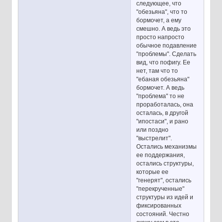
следующее, что
"обезьяна", что то
бормочет, а ему
смешно. А ведь это
просто напросто
обычное подавление
"проблемы". Сделать
вид, что пофигу. Ее
нет, там что то
"ебаная обезьяна"
бормочет. А ведь
"проблема" то не
проработалась, она
осталась, в другой
"ипостаси", и рано
или поздно
"выстрелит".
Остались механизмы
ее поддержания,
остались структуры,
которые ее
"генерят", остались
"перекрученные"
структуры из идей и
фиксированных
состояний. Честно