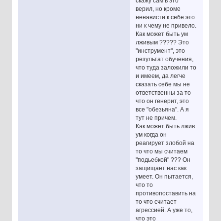
скажу сам в это
верил, но кроме
ненависти к себе это
ни к чему не привело.
Как может быть ум
лживым ????? Это
"инструмент", это
результат обучения,
что туда заложили то
и имеем, да легче
сказать себе мы не
ответственны за то
что он генерит, это
все "обезьяна". А я
тут не причем.
Как может быть лжив
ум когда он
реагирует злобой на
то что мы считаем
"подьебкой" ??? Он
защищает нас как
умеет. Он пытается,
что то
противопоставить на
то что считает
агрессией. А уже то,
что это