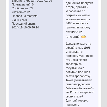
Зарегистрирован
: 2012-01-09
одиночная прогулка
Приглашений:
0
в горы, прыжки и
Сообщений:
73
карабканье по
Уважение:
+2
покрытым снегом
Провел на форуме:
камням на высоте
2 дня 1 час
3400 и гипоксия
Последний визит:
принесли парочку
2014-11-10 09:46:14
интересных
"открытий"
.
Довольно часто на
офсайте сам ДмЛ
утверждал о
лживости ума. Также
эту идею любят
тараторить
"лёушкинские
попугаи" посылая
всех в проработку.
Также ум называют
генератор дерьма,
"ебаная обезъяна" и
тп. Кстати в одной из
своих статей
Дмитрий говорил
примерно