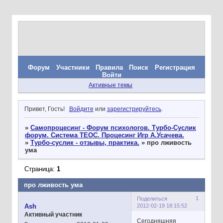
Форум
Участники
Правила
Поиск
Регистрация
Войти
Активные темы
Привет, Гость!
Войдите
или
зарегистрируйтесь
.
»
Самопроцесинг - Форум психологов. Турбо-Суслик
форум. Система ТЕОС. Процесинг Игр А.Усачева.
»
Турбо-суслик - отзывы, практика.
»
про лживость
ума
Страница:
1
про лживость ума
1
Поделиться
2012-02-19 18:15:52
Ash
Активный участник
Сегодняшняя