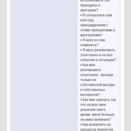
использовать эти
принципы и
критерии?
• Я согласился сам
или под
принуждением с
этими принципами и
критериями?
• Я могу их сам
поменять?
• Я могу реагировать
спонтанно и на все
события и ситуации?
• Как мне
реагировать
спонтанно , выходя
только из
собственной выгоды
и собственных
интересов?
• Как мне сделать так
что на все свои
решения никто
кроме меня больше
не имел влияния?
• Как исключить из
процесса принятия