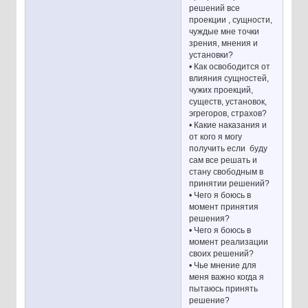
решений все
проекции , сущности,
чуждые мне точки
зрения, мнения и
установки?
• Как освободится от
влияния сущностей,
чужих проекций,
существ, установок,
эгрегоров, страхов?
• Какие наказания и
от кого я могу
получить если буду
сам все решать и
стану свободным в
принятии решений?
• Чего я боюсь в
момент принятия
решения?
• Чего я боюсь в
момент реализации
своих решений?
• Чье мнение для
меня важно когда я
пытаюсь принять
решение?