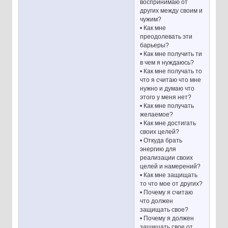
воспринимаю от
других между своим и
чужим?
• Как мне
преодолевать эти
барьеры?
• Как мне получить ти
в чем я нуждаюсь?
• Как мне получать то
что я считаю что мне
нужно и думаю что
этого у меня нет?
• Как мне получать
желаемое?
• Как мне достигать
своих целей?
• Откуда брать
энергию для
реализации своих
целей и намерений?
• Как мне защищать
то что мое от других?
• Почему я считаю
что должен
защищать свое?
• Почему я должен
защищать свое от