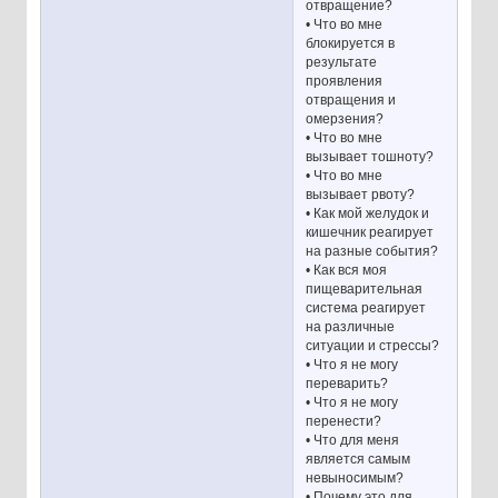
отвращение?
• Что во мне
блокируется в
результате
проявления
отвращения и
омерзения?
• Что во мне
вызывает тошноту?
• Что во мне
вызывает рвоту?
• Как мой желудок и
кишечник реагирует
на разные события?
• Как вся моя
пищеварительная
система реагирует
на различные
ситуации и стрессы?
• Что я не могу
переварить?
• Что я не могу
перенести?
• Что для меня
является самым
невыносимым?
• Почему это для