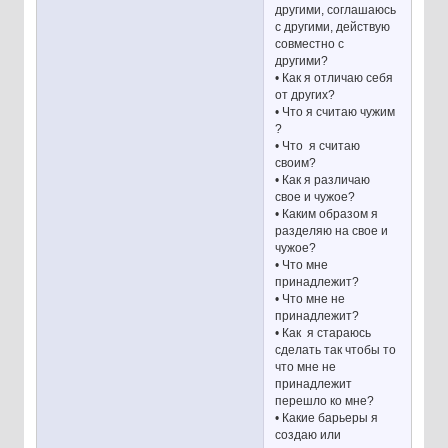
другими, соглашаюсь
с другими, действую
совместно с
другими?
• Как я отличаю себя
от других?
• Что я считаю чужим
?
• Что я считаю
своим?
• Как я различаю
свое и чужое?
• Каким образом я
разделяю на свое и
чужое?
• Что мне
принадлежит?
• Что мне не
принадлежит?
• Как я стараюсь
сделать так чтобы то
что мне не
принадлежит
перешло ко мне?
• Какие барьеры я
создаю или