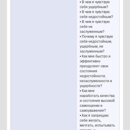
• В чем я чувствую
себя ущербным?
• В чем я чувствую
себя недостойным?
• В чем я чувствую
себя не
заслуженным?
• Почему я чувствую
себя недостойным,
ущербным, не
заслуженным?
• Как мне быстро и
эффективно
преодолеет свои
состояния
недостойности,
незаслуженности и
ущербности?
• Как мне
наработать качества
и состояния высокой
самооценки и
самоуважения?
• Как я запрещаю
себе желать,
мечтать, испытывать