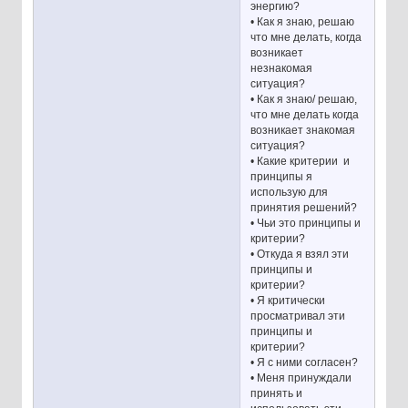
энергию?
• Как я знаю, решаю
что мне делать, когда
возникает
незнакомая
ситуация?
• Как я знаю/ решаю,
что мне делать когда
возникает знакомая
ситуация?
• Какие критерии и
принципы я
использую для
принятия решений?
• Чьи это принципы и
критерии?
• Откуда я взял эти
принципы и
критерии?
• Я критически
просматривал эти
принципы и
критерии?
• Я с ними согласен?
• Меня принуждали
принять и