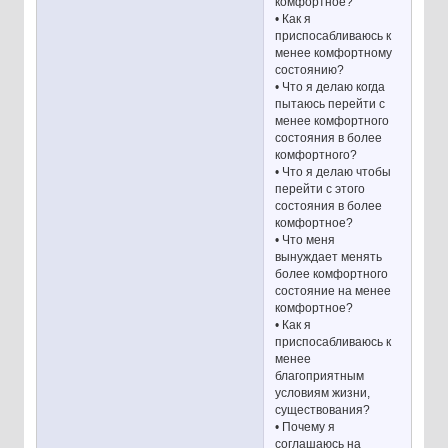
комфортное?
• Как я
приспосабливаюсь к
менее комфортному
состоянию?
• Что я делаю когда
пытаюсь перейти с
менее комфортного
состояния в более
комфортного?
• Что я делаю чтобы
перейти с этого
состояния в более
комфортное?
• Что меня
вынуждает менять
более комфортного
состояние на менее
комфортное?
• Как я
приспосабливаюсь к
менее
благоприятным
условиям жизни,
существования?
• Почему я
соглашаюсь на