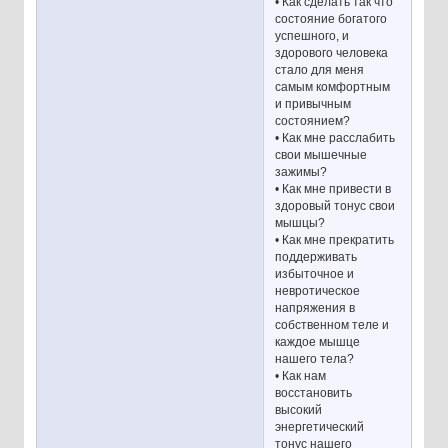
• Как сделать так что
состояние богатого
успешного, и
здорового человека
стало для меня
самым комфортным
и привычным
состоянием?
• Как мне расслабить
свои мышечные
зажимы?
• Как мне привести в
здоровый тонус свои
мышцы?
• Как мне прекратить
поддерживать
избыточное и
невротическое
напряжения в
собственном теле и
каждое мышце
нашего тела?
• Как нам
восстановить
высокий
энергетический
тонус нашего