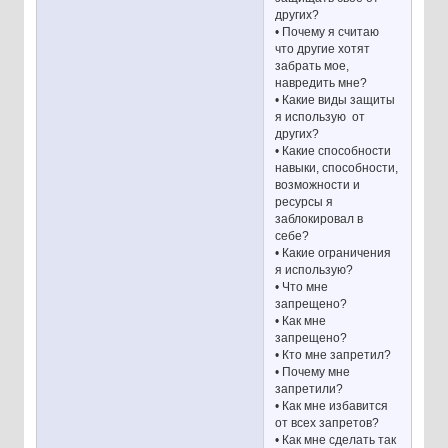
других?
• Почему я считаю
что другие хотят
забрать мое,
навредить мне?
• Какие виды защиты
я использую от
других?
• Какие способности
навыки, способности,
возможности и
ресурсы я
заблокировал в
себе?
• Какие ограничения
я использую?
• Что мне
запрещено?
• Как мне
запрещено?
• Кто мне запретил?
• Почему мне
запретили?
• Как мне избавится
от всех запретов?
• Как мне сделать так