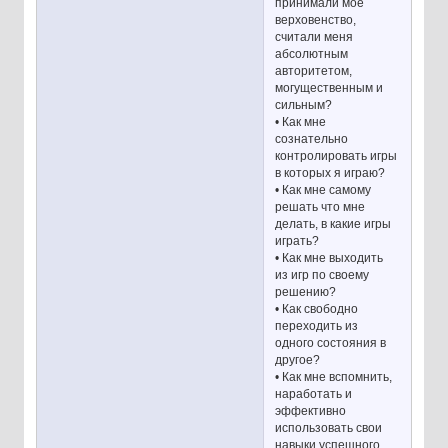
принимали мое
верховенство,
считали меня
абсолютным
авторитетом,
могущественным и
сильным?
• Как мне
сознательно
контролировать игры
в которых я играю?
• Как мне самому
решать что мне
делать, в какие игры
играть?
• Как мне выходить
из игр по своему
решению?
• Как свободно
переходить из
одного состояния в
другое?
• Как мне вспомнить,
наработать и
эффективно
использовать свои
навыки успешного