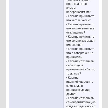
меня является
самым
непереносимым?
• Как мне принять то
что чего я боюсь?
• Как мне принять то
что во мне вызывает
отвращение?
• Как мне принять то
что во мне вызывает
омерзение?
• Как мне принять то
что я отвергаю и не
принимаю?
• Как мне сохранить
себя когда я
принимаю в себя что
то другое?
• Как мне
идентифицировать
себя когда я
принимаю других,
другое?
• Как мне сохранить
самоидентификацию,
когда я соединяюсь с