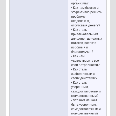
организма?
• Как нам быстро и
эффективно решить
проблему
безденежья,
отсутствия денег??
• Как стать
привлекательным
для денег, денежных
потоков, потоков
изобилия и
благополучия?
• Как нам
удовлетворить все
свои потребности?
• Как стать
эффективным в
своих действиях?
• Как стать
уверенным,
самодостаточным и
могущественным?
• Что нам мешает
быть уверенным,
самодостаточным и
могущественным?