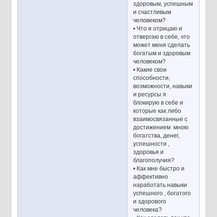
здоровым, успешным
и счастливым
человеком?
• Что я отрицаю и
отвергаю в себе, что
может меня сделать
богатым и здоровым
человеком?
• Какие свои
способности,
возможности, навыки
и ресурсы я
блокирую в себе и
которые как либо
взаимосвязанные с
достижением мною
богатства, денег,
успешности ,
здоровья и
благополучия?
• Как мне быстро и
аффективно
наработать навыки
успешного , богатого
и здорового
человека?