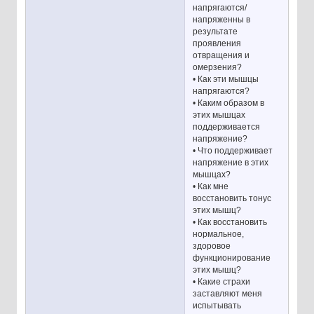
напрягаются/
напряженны в
результате
проявления
отвращения и
омерзения?
• Как эти мышцы
напрягаются?
• Каким образом в
этих мышцах
поддерживается
напряжение?
• Что поддерживает
напряжение в этих
мышцах?
• Как мне
восстановить тонус
этих мышц?
• Как восстановить
нормальное,
здоровое
функционирование
этих мышц?
• Какие страхи
заставляют меня
испытывать