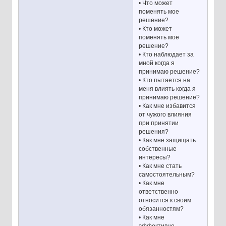
• Что может
поменять мое
решение?
• Кто может
поменять мое
решение?
• Кто наблюдает за
мной когда я
принимаю решение?
• Кто пытается на
меня влиять когда я
принимаю решение?
• Как мне избавится
от чужого влияния
при принятии
решения?
• Как мне защищать
собственные
интересы?
• Как мне стать
самостоятельным?
• Как мне
ответственно
относится к своим
обязанностям?
• Как мне
эффективно