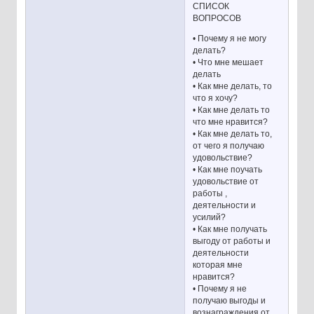
СПИСОК
ВОПРОСОВ
• Почему я не могу
делать?
• Что мне мешает
делать
• Как мне делать, то
что я хочу?
• Как мне делать то
что мне нравится?
• Как мне делать то,
от чего я получаю
удовольствие?
• Как мне поучать
удовольствие от
работы ,
деятельности и
усилий?
• Как мне получать
выгоду от работы и
деятельности
которая мне
нравится?
• Почему я не
получаю выгоды и
вознаграждения от