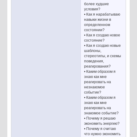
более худшие
условия?
• Как я нарабатываю
навыки жизни в
определенном
состоянии?
• Как я создаю новое
состояние?
• Как я создаю новые
шаблоны,
стереотипы, и схемы
поведения,
реагирования?
• Каким образом я
знаю как мне
реагировать на
незнакомое
событие?
• Каким образом я
знаю как мне
реагировать на
знакомое событие?
• Почему я решаю
экономить энергию?
• Почему я считаю
что нужно экономить