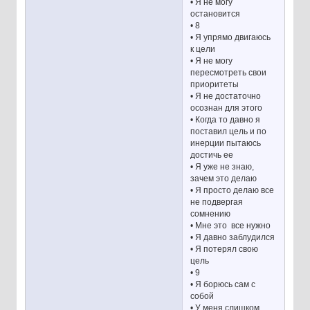
• Я не могу
остановится
• 8
• Я упрямо двигаюсь
к цели
• Я не могу
пересмотреть свои
приоритеты
• Я не достаточно
осознан для этого
• Когда то давно я
поставил цель и по
инерции пытаюсь
достичь ее
• Я уже не знаю,
зачем это делаю
• Я просто делаю все
не подвергая
сомнению
• Мне это все нужно
• Я давно заблудился
• Я потерял свою
цель
• 9
• Я борюсь сам с
собой
• У меня слишком