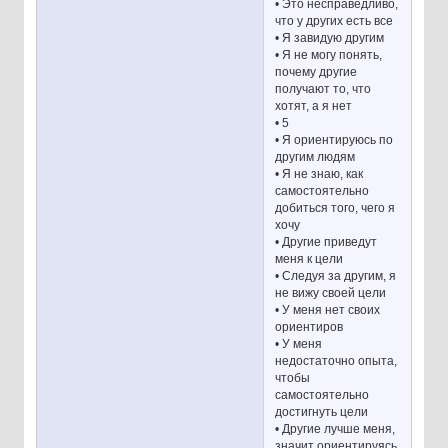
• Это несправедливо,
что у других есть все
• Я завидую другим
• Я не могу понять,
почему другие
получают то, что
хотят, а я нет
• 5
• Я ориентируюсь по
другим людям
• Я не знаю, как
самостоятельно
добиться того, чего я
хочу
• Другие приведут
меня к цели
• Следуя за другим, я
не вижу своей цели
• У меня нет своих
ориентиров
• У меня
недостаточно опыта,
чтобы
самостоятельно
достигнуть цели
• Другие лучше меня,
значит ориентируясь