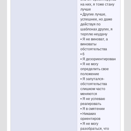
на них, я тоже стану
лучше
• Другие лучше,
успешнее, но даже
действуя по
шаблонах других, я
терплю неудачу
• Я не виноват, а
виноваты
обстоятельства
• 6
• Я дезориентирован
• Я не могу
определить свое
положение
• Я запутался-
обстоятельства
слишком часто
меняются
• Я не успеваю
реагировать
• Я в смятении
• Никаких
ориентиров
• Я не могу
разобраться, что