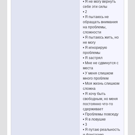
• Я не могу вернуть
себе эти силы
• 2
• Я пытаюсь не
обращать внимания
на проблемы,
сложности
• Я пытаюсь жить, но
не могу
• Я игнорирую
проблемы
• Я застрял
• Мне не сдвинутся с
места
• У меня слишком
много проблем
• Моя жизнь слишком
сложна
• Я хочу быть
свободным, но меня
постоянно что-то
сдерживает
• Проблемы повсюду
• Я в ловушке
• 3
• Я путаю реальность
и фантазию