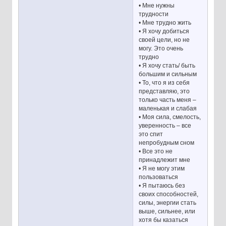
• Мне нужны
трудности
• Мне трудно жить
• Я хочу добиться
своей цели, но не
могу. Это очень
трудно
• Я хочу стать/ быть
большим и сильным
• То, что я из себя
представляю, это
только часть меня –
маленькая и слабая
• Моя сила, смелость,
уверенность – все
это спит
непробудным сном
• Все это не
принадлежит мне
• Я не могу этим
пользоваться
• Я пытаюсь без
своих способностей,
силы, энергии стать
выше, сильнее, или
хотя бы казаться