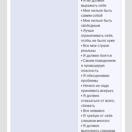
• Я не должен
выражать себя
• Мне нельзя быть
самим собой
• Мне нельзя быть
свободным
• Лучше
ограничивать себя,
чтобы не было хуже
• Все мои страхи
реальны
• Я должен боятся
• Своим поведением
я провоцирую
опасность
• Я обесцениваю
проблемы
• Ничего не надо
принимать всерьез
• Я должен
отказаться от всего,
сбежать
• Все неважно
• Я требую от себя
слишком многого
• Я должен
выполнить слишком