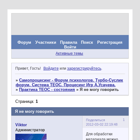
Форум
Участники
Правила
Поиск
Регистрация
Войти
Активные темы
Привет, Гость!
Войдите
или
зарегистрируйтесь
.
»
Самопроцесинг - Форум психологов. Турбо-Суслик
форум. Система ТЕОС. Процесинг Игр А.Усачева.
»
Практика ТЕОС - состояния
»
Я не могу говорить
Страница:
1
Я не могу говорить
1
Поделиться
2012-03-02 22:19:48
Viktor
Администратор
Для обработки
материала можно