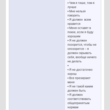
• Чем я тише, тем я
лучше
• Мне нельзя
говорить
• Я должен всем
нравится
• Меня оставят в
покое, если я буду
хорошим
• Я не должен
позорится, чтобы не
опозорится – я
должен скрывать
себя, вообще ничего
не делать
•
• Я не достаточно
хорош
• Все презирают
меня
• Я не такой каким
должен быть
• Я должен
соответствовать
общепринятым
нормам