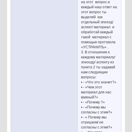
на этот вопрос и
каждый наш ответ на
этот вопрос ты
выделяй как
отдельный эпизод/
аспект/ материал и
обработай каждый
такой материал с
помощью протокола
«УСТРАНИТЬ» .
3. В отношении к
каждому материалу/
эпизоду/ аспекту из
пункта 2 ты задавай
нам следующие
вопросы:
• - «Что это значит?»
• - «Чем этот
материал для нас
важный?»
• - «Почему ?»
• - «Почему мы
согласны с этим?»
• - « Почему мы
отрицаем/ не
согласны с этим?»