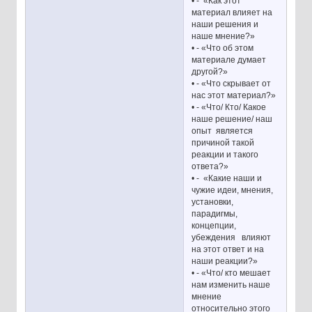
• - «Как этот
материал влияет на
наши решения и
наше мнение?»
• - «Что об этом
материале думает
другой?»
• - «Что скрывает от
нас этот материал?»
• - «Что/ Кто/ Какое
наше решение/ наш
опыт является
причиной такой
реакции и такого
ответа?»
• - «Какие наши и
чужие идеи, мнения,
установки,
парадигмы,
концепции,
убеждения влияют
на этот ответ и на
наши реакции?»
• - «Что/ кто мешает
нам изменить наше
мнение
относительно этого