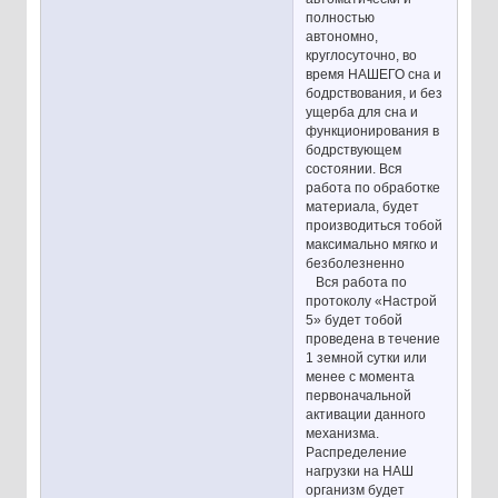
полностью
автономно,
круглосуточно, во
время НАШЕГО сна и
бодрствования, и без
ущерба для сна и
функционирования в
бодрствующем
состоянии. Вся
работа по обработке
материала, будет
производиться тобой
максимально мягко и
безболезненно
Вся работа по
протоколу «Настрой
5» будет тобой
проведена в течение
1 земной сутки или
менее с момента
первоначальной
активации данного
механизма.
Распределение
нагрузки на НАШ
организм будет