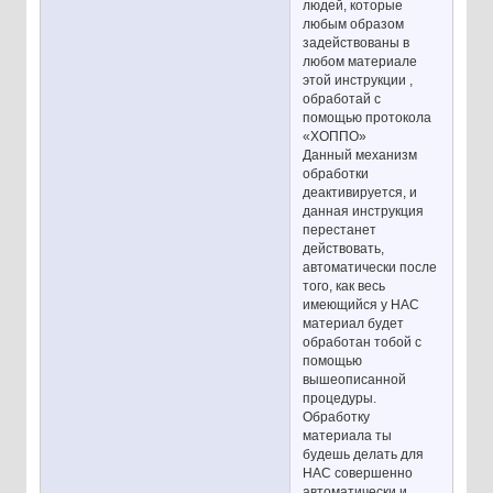
людей, которые
любым образом
задействованы в
любом материале
этой инструкции ,
обработай с
помощью протокола
«ХОППО»
Данный механизм
обработки
деактивируется, и
данная инструкция
перестанет
действовать,
автоматически после
того, как весь
имеющийся у НАС
материал будет
обработан тобой с
помощью
вышеописанной
процедуры.
Обработку
материала ты
будешь делать для
НАС совершенно
автоматически и