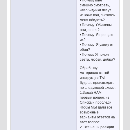
• Почему Мне
смешно смотреть,
как обидчики лезут
из кожи вон, пытаясь
меня обидеть?
• Почему Обижены
они, а не я?
• Почему Я прощаю
их?
• Почему Я ухожу от
обид?
• Почему Я полон
света, любви, добра?
Обработку
материала в этой
инструкции ТЫ
будешь производить
по следующей схеме:
1.Задай НАМ
первый вопрос из
Списка и проследи,
чтобы МЫ дали все
возможные
варианты ответов на
этот вопрос.
2. Все наши реакции