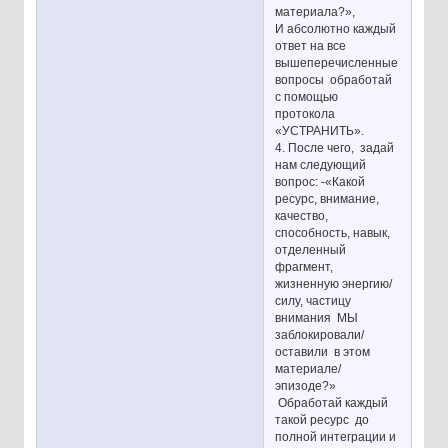
материала?»,
И абсолютно каждый
ответ на все
вышеперечисленные
вопросы обработай
с помощью
протокола
«УСТРАНИТЬ».
4. После чего, задай
нам следующий
вопрос: -«Какой
ресурс, внимание,
качество,
способность, навык,
отделенный
фрагмент,
жизненную энергию/
силу, частицу
внимания МЫ
заблокировали/
оставили в этом
материале/
эпизоде?»
Обработай каждый
такой ресурс до
полной интеграции и