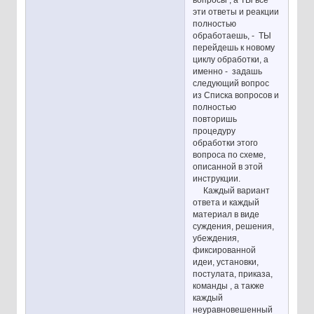
эти ответы и реакции
полностью
обработаешь, - ТЫ
перейдешь к новому
циклу обработки, а
именно - задашь
следующий вопрос
из Списка вопросов и
полностью
повторишь
процедуру
обработки этого
вопроса по схеме,
описанной в этой
инструкции.
Каждый вариант
ответа и каждый
материал в виде
суждения, решения,
убеждения,
фиксированной
идеи, установки,
постулата, приказа,
команды , а также
каждый
неуравновешенный