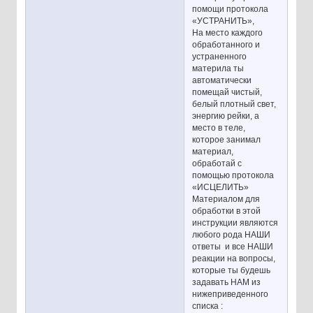
помощи протокола
«УСТРАНИТЬ»,
На место каждого
обработанного и
устраненного
материла ты
автоматически
помещай чистый,
белый плотный свет,
энергию рейки, а
место в теле,
которое занимал
материал,
обработай с
помощью протокола
«ИСЦЕЛИТЬ»
Материалом для
обработки в этой
инструкции являются
любого рода НАШИ
ответы и все НАШИ
реакции на вопросы,
которые ты будешь
задавать НАМ из
нижеприведенного
списка :