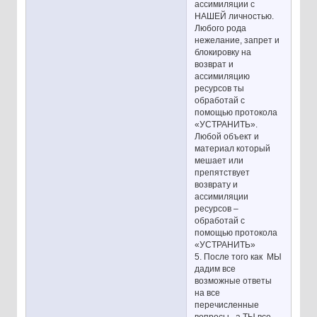
ассимиляции с
НАШЕЙ личностью.
Любого рода
нежелание, запрет и
блокировку на
возврат и
ассимиляцию
ресурсов ты
обработай с
помощью протокола
«УСТРАНИТЬ».
Любой объект и
материал который
мешает или
препятствует
возврату и
ассимиляции
ресурсов –
обработай с
помощью протокола
«УСТРАНИТЬ»
5. После того как МЫ
дадим все
возможные ответы
на все
перечисленные
вопросы , а ТЫ все