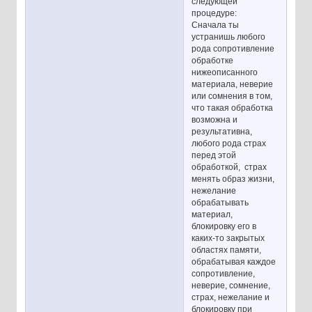
следующей
процедуре:
Сначала ты
устранишь любого
рода сопротивление
обработке
нижеописанного
материала, неверие
или сомнения в том,
что такая обработка
возможна и
результативна,
любого рода страх
перед этой
обработкой, страх
менять образ жизни,
нежелание
обрабатывать
материал,
блокировку его в
каких-то закрытых
областях памяти,
обрабатывая каждое
сопротивление,
неверие, сомнение,
страх, нежелание и
блокировку при