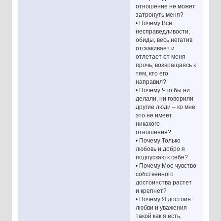
отношение не может
затронуть меня?
• Почему Все
несправедливости,
обиды, весь негатив
отскакивает и
отлетает от меня
прочь, возвращаясь к
тем, кто его
направил?
• Почему Что бы ни
делали, ни говорили
другие люди – ко мне
это не имеет
никакого
отношения?
• Почему Только
любовь и добро я
подпускаю к себе?
• Почему Мое чувство
собственного
достоинства растет
и крепнет?
• Почему Я достоин
любви и уважения
такой как я есть,