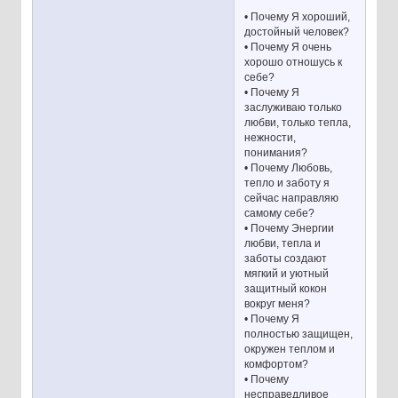
• Почему Я хороший,
достойный человек?
• Почему Я очень
хорошо отношусь к
себе?
• Почему Я
заслуживаю только
любви, только тепла,
нежности,
понимания?
• Почему Любовь,
тепло и заботу я
сейчас направляю
самому себе?
• Почему Энергии
любви, тепла и
заботы создают
мягкий и уютный
защитный кокон
вокруг меня?
• Почему Я
полностью защищен,
окружен теплом и
комфортом?
• Почему
несправедливое