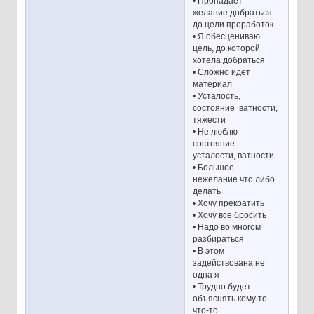
• Пропадает
желание добраться
до цели проработок
• Я обесцениваю
цель, до которой
хотела добраться
• Сложно идет
материал
• Усталость,
состояние ватности,
тяжести
• Не люблю
состояние
усталости, ватности
• Большое
нежелание что либо
делать
• Хочу прекратить
• Хочу все бросить
• Надо во многом
разбираться
• В этом
задействована не
одна я
• Трудно будет
объяснять кому то
что-то