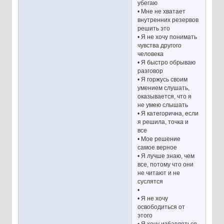
убегаю
• Мне не хватает
внутренних резервов
решить это
• Я не хочу понимать
чувства другого
человека
• Я быстро обрываю
разговор
• Я горжусь своим
умением слушать,
оказывается, что я
не умею слышать
• Я категорична, если
я решила, точка и
все
• Мое решение
самое верное
• Я лучше знаю, чем
все, потому что они
не читают и не
суслятся
•
• Я не хочу
освободиться от
этого
• Я хочу избавляться