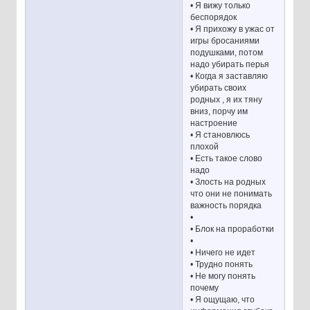
• Я вижу только
беспорядок
• Я прихожу в ужас от
игры бросаниями
подушками, потом
надо убирать перья
• Когда я заставляю
убирать своих
родных , я их тяну
вниз, порчу им
настроение
• Я становлюсь
плохой
• Есть такое слово
надо
• Злость на родных
что они не понимать
важность порядка
•
• Блок на проработки
•
• Ничего не идет
• Трудно понять
• Не могу понять
почему
• Я ощущаю, что