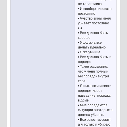
не талантлива
• И вообще виновата
постоянно
• Чувство вины меня
убивает постоянно
• 3
• Все должно быть
хорошо
• Я должна все
делать идеально
• Я же умница
• Все должно быть в
порядке
• Такое ощущение,
что у меня полный
беспорядок внутри
себя
• Я пытаюсь навести
порядок через
наведение порядка
в доме
• Мне попадаются
ситуации в которых я
должна убирать
• Все вокруг мусорят,
а я только и убираю