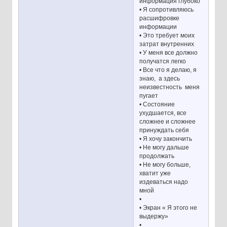
информация глубоко
• Я сопротивляюсь
расшифровке
информации
• Это требует моих
затрат внутренних
• У меня все должно
получатся легко
• Все что я делаю, я
знаю, а здесь
неизвестность меня
пугает
• Состояние
ухудшается, все
сложнее и сложнее
принуждать себя
• Я хочу закончить
• Не могу дальше
продолжать
• Не могу больше,
хватит уже
издеваться надо
мной
•
• Экран « Я этого не
выдержу»
•