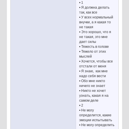
• 1
• Я должна делать
так, как все
• У всех нормальный
внучки, а я какая то
не такая
• Это хорошо, что я
не такая, это мне
дает силы
• Тяжесть в голове
• Тяжело от этих
мыслей
• Хочется, чтобы все
отстали от меня
• Я знаю, как мне
надо себя вести
• Обо мне никто
ничего не знает
• Никто не хочет
узнать, какая я на
самом деле
• 2
• Не могу
определится, какие
эмоции испытывать
• Не могу определить