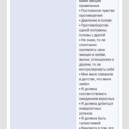
какие эмоции
правильные
• Постоянное чувство
противоречия
• Давление в голове
• Противоборство
одной половины
головы с другой
• Не знаю, то ли
спонтанно
проявлять свои
эмоции в любви,
жизни, отношениях к
другим, то ли
контролировать себя
• Мне мало говорили
в детстве, что меня
любят
• Я должна
соответствовать
ожиданиям взрослых
• Я должна добиться
невероятных
успехов
• Я должна быть
талантливой
• Виновата в том, что