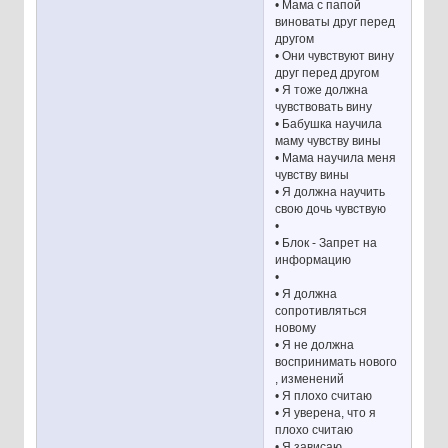
• Мама с папой
виноваты друг перед
другом
• Они чувствуют вину
друг перед другом
• Я тоже должна
чувствовать вину
• Бабушка научила
маму чувству вины
• Мама научила меня
чувству вины
• Я должна научить
свою дочь чувствую
•
• Блок - Запрет на
информацию
•
• Я должна
сопротивляться
новому
• Я не должна
воспринимать нового
, изменений
• Я плохо считаю
• Я уверена, что я
плохо считаю
• Я зависаю