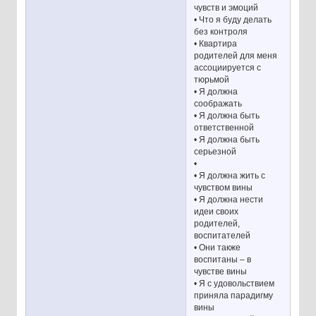
чувств и эмоций
• Что я буду делать
без контроля
• Квартира
родителей для меня
ассоциируется с
тюрьмой
• Я должна
соображать
• Я должна быть
ответственной
• Я должна быть
серьезной
•
• Я должна жить с
чувством вины
• Я должна нести
идеи своих
родителей,
воспитателей
• Они также
воспитаны – в
чувстве вины
• Я с удовольствием
приняла парадигму
вины