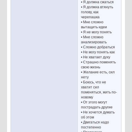
• Я должна сжаться
• Я должна втянуть
голову, как
черепашка
• Мне сложно
вытащить идеи
• Я не могу понять
• Мне сложно
анализировать
• Сложно добраться
• Не могу понять как
• Не хватает духу
• Страшно поменять
свою жизнь
• Желание есть, сил
нету
• Боюсь, что не
хватит сил
поменяться, жить по-
новому
• От этого могут
пострадать другие
• Не хочется думать
об этом
• Двигаться надо
постепенно