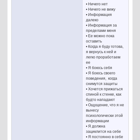
• Ничего нет
• Ничего не вижу
• Информация
далеко
• Информация за
пределами меня
• Ее можно пока
оставить
• Когда я буду готова,
я вернусь к ней и
легко проработаем
ее
• Я боюсь себя
• Я боюсь своего
поведения, когда
снимутся защиты
• Хочется прижаться
спиной к стенке, как
будто нападают
• Ощущение, что я не
вынесу
психологически этой
информации
• Я должна
зациклится на себе
• Я постоянно в себе