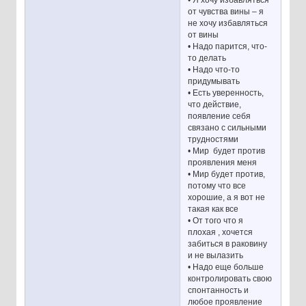
от чувства вины – я
не хочу избавляться
от вины
• Надо парится, что-
то делать
• Надо что-то
придумывать
• Есть уверенность,
что действие,
появление себя
связано с сильными
трудностями
• Мир будет против
проявления меня
• Мир будет против,
потому что все
хорошие, а я вот не
такая как все
• От того что я
плохая , хочется
забиться в раковину
и не вылазить
• Надо еще больше
контролировать свою
спонтанность и
любое проявление