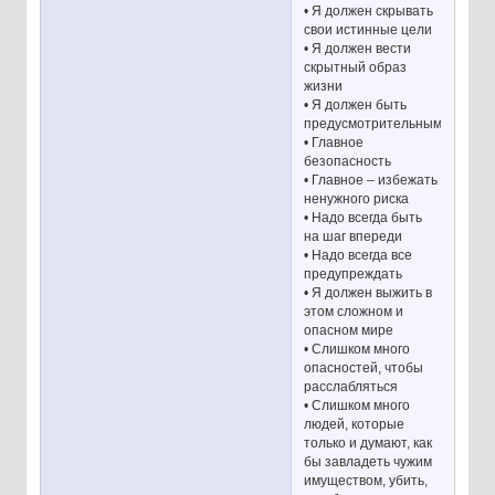
• Я должен скрывать
свои истинные цели
• Я должен вести
скрытный образ
жизни
• Я должен быть
предусмотрительным
• Главное
безопасность
• Главное – избежать
ненужного риска
• Надо всегда быть
на шаг впереди
• Надо всегда все
предупреждать
• Я должен выжить в
этом сложном и
опасном мире
• Слишком много
опасностей, чтобы
расслабляться
• Слишком много
людей, которые
только и думают, как
бы завладеть чужим
имуществом, убить,