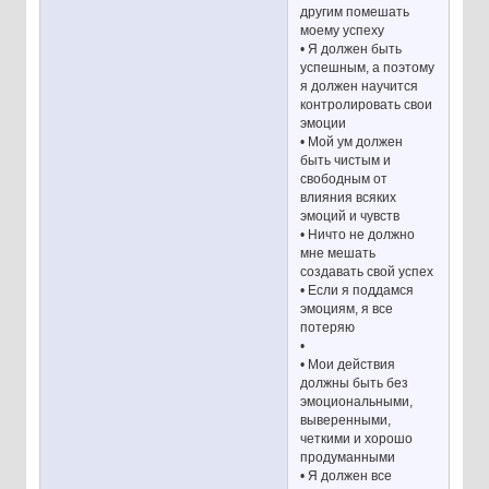
другим помешать
моему успеху
• Я должен быть
успешным, а поэтому
я должен научится
контролировать свои
эмоции
• Мой ум должен
быть чистым и
свободным от
влияния всяких
эмоций и чувств
• Ничто не должно
мне мешать
создавать свой успех
• Если я поддамся
эмоциям, я все
потеряю
•
• Мои действия
должны быть без
эмоциональными,
выверенными,
четкими и хорошо
продуманными
• Я должен все