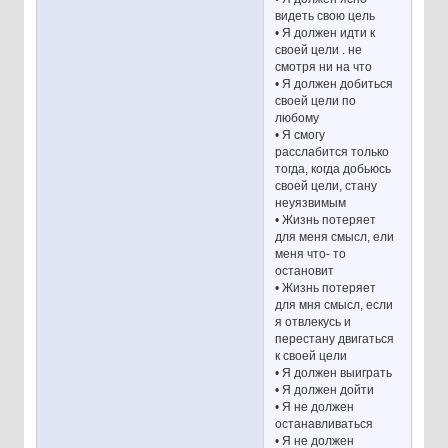
видеть свою цель
• Я должен идти к
своей цели . не
смотря ни на что
• Я должен добиться
своей цели по
любому
• Я смогу
расслабится только
тогда, когда добьюсь
своей цели, стану
неуязвимым
• Жизнь потеряет
для меня смысл, ели
меня что- то
остановит
• Жизнь потеряет
для мня смысл, если
я отвлекусь и
перестану двигаться
к своей цели
• Я должен выиграть
• Я должен дойти
• Я не должен
останавливаться
• Я не должен