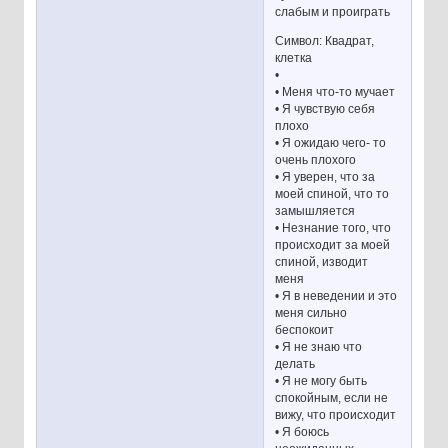
слабым и проиграть
Символ: Квадрат,
клетка
•
• Меня что-то мучает
• Я чувствую себя
плохо
• Я ожидаю чего- то
очень плохого
• Я уверен, что за
моей спиной, что то
замышляется
• Незнание того, что
происходит за моей
спиной, изводит
меня
• Я в неведении и это
меня сильно
беспокоит
• Я не знаю что
делать
• Я не могу быть
спокойным, если не
вижу, что происходит
• Я боюсь