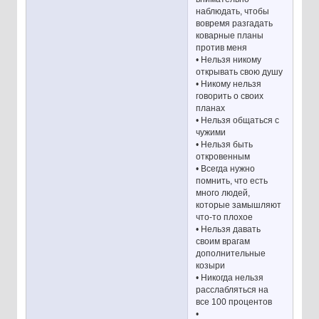
наблюдать, чтобы
вовремя разгадать
коварные планы
против меня
• Нельзя никому
открывать свою душу
• Никому нельзя
говорить о своих
планах
• Нельзя общаться с
чужими
• Нельзя быть
откровенным
• Всегда нужно
помнить, что есть
много людей,
которые замышляют
что-то плохое
• Нельзя давать
своим врагам
дополнительные
козыри
• Никогда нельзя
расслабляться на
все 100 процентов
•