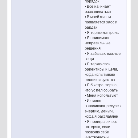
порядок
• Все начинает
разваливаться
• В моей жизни
появляется хаос и
бардак
• Я теряю контроль
• Я принимаю
неправильные
решения
• Я забываю важные
вещи
• Я теряю свои
ориентиры и цели,
когда испытываю
эмоции и чувства
• Я быстро теряю,
что ус пел собрать
• Меня используют
• Из меня
выкачивают ресурсы,
энергию, деньги,
когда я расслаблен
• Я проиграю и все
потеряю, если
позволю себе
чувствовать и