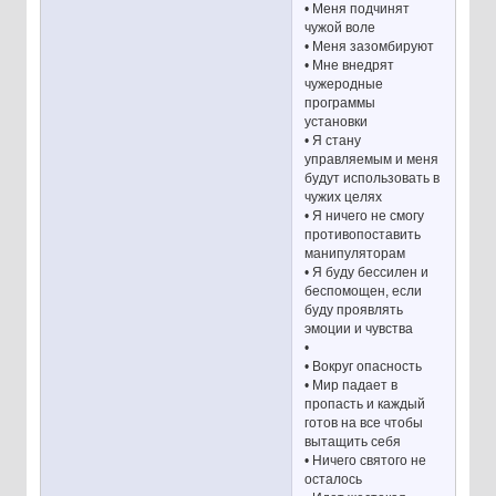
• Меня подчинят
чужой воле
• Меня зазомбируют
• Мне внедрят
чужеродные
программы
установки
• Я стану
управляемым и меня
будут использовать в
чужих целях
• Я ничего не смогу
противопоставить
манипуляторам
• Я буду бессилен и
беспомощен, если
буду проявлять
эмоции и чувства
•
• Вокруг опасность
• Мир падает в
пропасть и каждый
готов на все чтобы
вытащить себя
• Ничего святого не
осталось