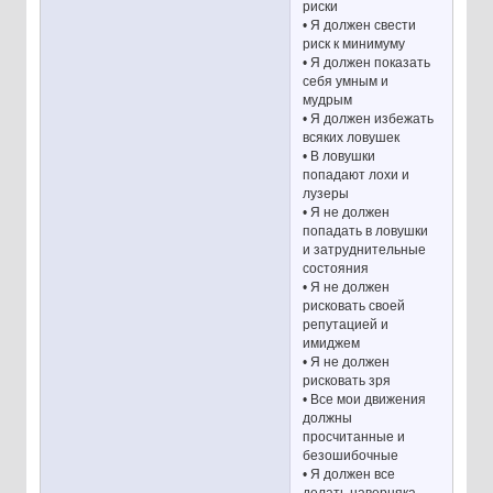
риски
• Я должен свести
риск к минимуму
• Я должен показать
себя умным и
мудрым
• Я должен избежать
всяких ловушек
• В ловушки
попадают лохи и
лузеры
• Я не должен
попадать в ловушки
и затруднительные
состояния
• Я не должен
рисковать своей
репутацией и
имиджем
• Я не должен
рисковать зря
• Все мои движения
должны
просчитанные и
безошибочные
• Я должен все
делать наверняка