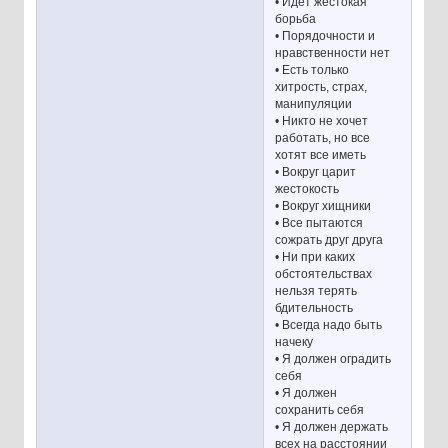
• Идет жестокая
борьба
• Порядочности и
нравственности нет
• Есть только
хитрость, страх,
манипуляции
• Никто не хочет
работать, но все
хотят все иметь
• Вокруг царит
жестокость
• Вокруг хищники
• Все пытаются
сожрать друг друга
• Ни при каких
обстоятельствах
нельзя терять
бдительность
• Всегда надо быть
начеку
• Я должен оградить
себя
• Я должен
сохранить себя
• Я должен держать
всех на расстоянии