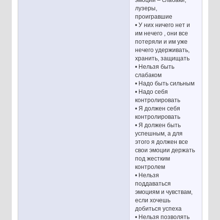
лузеры,
проигравшие
• У них ничего нет и
им нечего , они все
потеряли и им уже
нечего удерживать,
хранить, защищать
• Нельзя быть
слабаком
• Надо быть сильным
• Надо себя
контролировать
• Я должен себя
контролировать
• Я должен быть
успешным, а для
этого я должен все
свои эмоции держать
под жестким
контролем
• Нельзя
поддаваться
эмоциям и чувствам,
если хочешь
добиться успеха
• Нельзя позволять