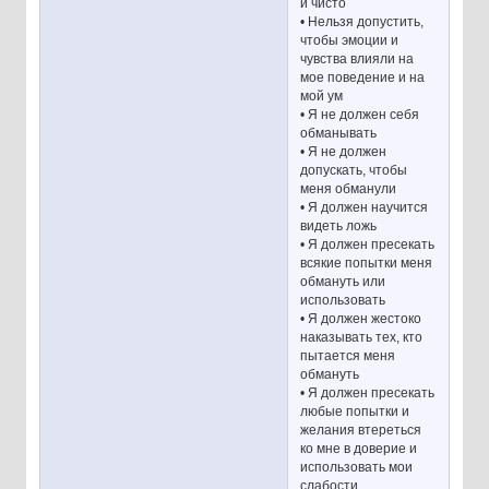
и чисто
• Нельзя допустить,
чтобы эмоции и
чувства влияли на
мое поведение и на
мой ум
• Я не должен себя
обманывать
• Я не должен
допускать, чтобы
меня обманули
• Я должен научится
видеть ложь
• Я должен пресекать
всякие попытки меня
обмануть или
использовать
• Я должен жестоко
наказывать тех, кто
пытается меня
обмануть
• Я должен пресекать
любые попытки и
желания втереться
ко мне в доверие и
использовать мои
слабости