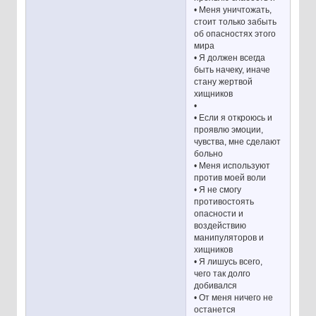
• Меня уничтожать,
стоит только забыть
об опасностях этого
мира
• Я должен всегда
быть начеку, иначе
стану жертвой
хищников
•
• Если я откроюсь и
проявлю эмоции,
чувства, мне сделают
больно
• Меня используют
против моей воли
• Я не смогу
противостоять
опасности и
воздействию
манипуляторов и
хищников
• Я лишусь всего,
чего так долго
добивался
• От меня ничего не
останется