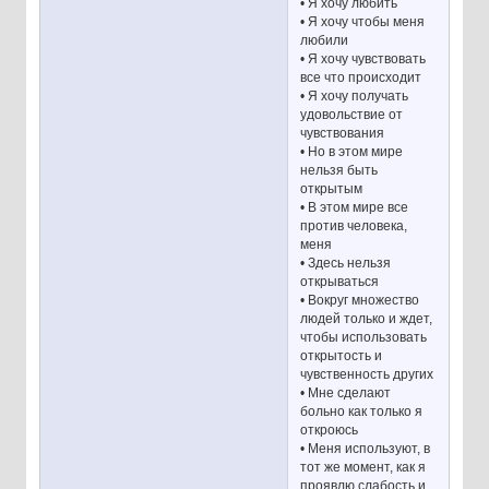
• Я хочу любить
• Я хочу чтобы меня
любили
• Я хочу чувствовать
все что происходит
• Я хочу получать
удовольствие от
чувствования
• Но в этом мире
нельзя быть
открытым
• В этом мире все
против человека,
меня
• Здесь нельзя
открываться
• Вокруг множество
людей только и ждет,
чтобы использовать
открытость и
чувственность других
• Мне сделают
больно как только я
откроюсь
• Меня используют, в
тот же момент, как я
проявлю слабость и