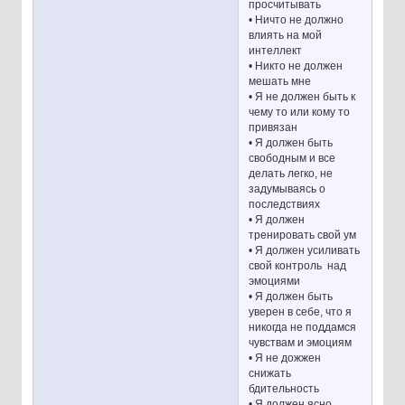
просчитывать
• Ничто не должно
влиять на мой
интеллект
• Никто не должен
мешать мне
• Я не должен быть к
чему то или кому то
привязан
• Я должен быть
свободным и все
делать легко, не
задумываясь о
последствиях
• Я должен
тренировать свой ум
• Я должен усиливать
свой контроль над
эмоциями
• Я должен быть
уверен в себе, что я
никогда не поддамся
чувствам и эмоциям
• Я не дожжен
снижать
бдительность
• Я должен ясно