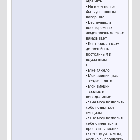
ограбить
• Ни в ком нельзя
быть уверенным
наверняка
• Беспечных и
неосторожных
людей жизнь жестоко
наказывает
• Контроль за всем
должен быть
постоянным и
неусыпным
•
• Мне тяжело
• Мои эмоции , как
твердая плита
• Мои эмоции
твердые и
неподъемные
• Я не могу позволить
себе поддаться
эмоциям
• Я не могу позволить
себе открыться и
проявлять эмоции
• Я стану уязвимым,
если буду проявлять