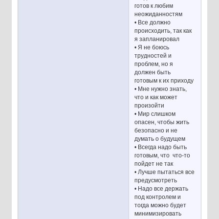
готов к любим
неожиданностям
• Все должно
происходить, так как
я запланировал
• Я не боюсь
трудностей и
проблем, но я
должен быть
готовым к их приходу
• Мне нужно знать,
что и как может
произойти
• Мир слишком
опасен, чтобы жить
безопасно и не
думать о будущем
• Всегда надо быть
готовым, что что-то
пойдет не так
• Лучше пытаться все
предусмотреть
• Надо все держать
под контролем и
тогда можно будет
минимизировать