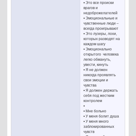
• Это все происки
врагов и
недоброжелателей
• Эмоциональные и
чувственные люди –
всегда проигрывают
• Это лузеры, лохи,
которых разводят на
каждом шагу
• Эмоционально
открытого человека
легко обмануть,
увести, кинуть
• Я не должен
никогда проявлять
свои эмоции и
чувства
• Я должен держать
себя под жестким
контролем
•
• Мне больно
• У меня болит душа
• У меня много
заблокированных
чувств