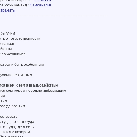
работки вопросов :
Шаблон 3
работки команд :
Самоанализ
странить
----------------------------------------------------------------------------------------
прыгучим
ить от ответственности
неваться
юбивым
не заботящимся
ваться и быть особенным
сухим и невнятным
тся всем, с кем я взаимодействую
ится сем, кому я передаю информацию
ным
тным
 всегда разным
шествовать
 туда, не знаю куда
ь оттуда, где я есть
авится с позором