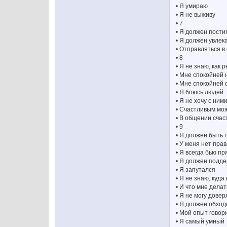
• Я умираю
• Я не выживу
• 7
• Я должен пости
• Я должен увлек
• Отправляться в
• 8
• Я не знаю, как
• Мне спокойней 
• Мне спокойней 
• Я боюсь людей
• Я не хочу с ни
• Счастливым мож
• В общении счас
• 9
• Я должен быть
• У меня нет пра
• Я всегда бью пр
• Я должен подд
• Я запутался
• Я не знаю, куда
• И что мне делат
• Я не могу дове
• Я должен обхо
• Мой опыт говор
• Я самый умный