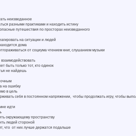
гать неизведанное
аться разными практиками и находить истину
 опасные путешествия по просторах неизведанного
 реагировать на ситуации и людей
находится дома
отгораживаться от социума чтением книг, слушанием музыки
ми взаимодействовать
ет быть только тот, кто одинок
тья не найдешь
 точным
ва на ошибку
ямо в цель
ерживать себя в постоянном напряжении, чтобы продолжать игру, чтобы вып
 мне идти
ь
рять окружающему пространству
дить людей стороной
ит, что от них лучше держатся подальше