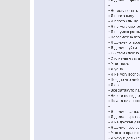
•
• Не могу понять,
• Я плохо вижу
• Я плохо слышу
• Я не могу смотр
• Я не умею расс
• Невозможно что
• Я должен отвор
• Я должен уйти
• Об этом сложно
• Это нельзя уви
• Мне тяжко
• Я устал
• Я не могу вос
• Поздно что либ
• Я слеп
• Все затянуто п
• Ничего не видн
• Ничего не слыш
•
• Я должен сопро
• Я должен крити
• Я не должен да
• Я должен все ос
• Мне это нравит
• Я хочу и дальше