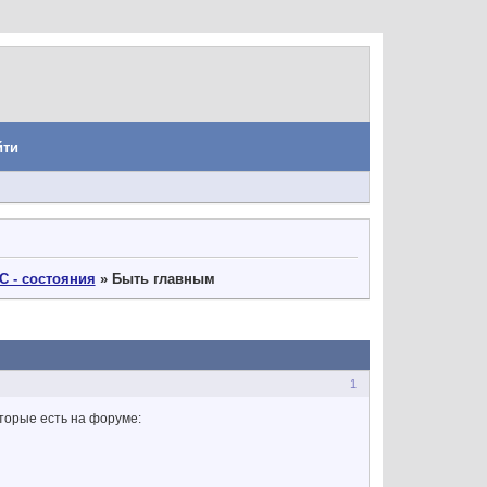
йти
С - состояния
»
Быть главным
1
торые есть на форуме: