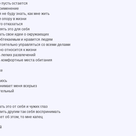
то пусть остается
применение
 я не буду знать, как мне жить
и опору в жизни
ого отказаться
лять это для себя
ать свои идеи о окружающих
 обтекаемым и нравится людям
тоятельно управляться со всеми делами
но относится к жизни
ь легких развлечений
ть комфортные места обитания
се
аюсь
инимает меня всерьез
ительный
ть это от себя и чужих глаз
олить другим так себя воспринимать
ает об этом, то мне капец
й