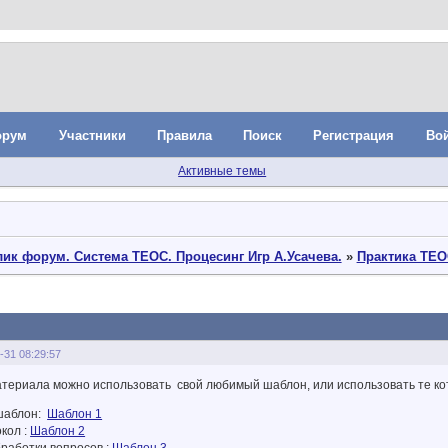
орум
Участники
Правила
Поиск
Регистрация
Во
Активные темы
ик форум. Система ТЕОС. Процесинг Игр А.Усачева.
»
Практика ТЕО
-31 08:29:57
атериала можно использовать свой любимый шаблон, или использовать те ко
 шаблон:
Шаблон 1
окол :
Шаблон 2