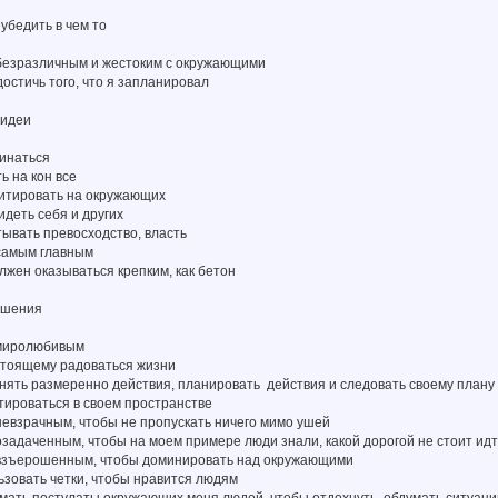
еубедить в чем то
 безразличным и жестоким с окружающими
достичь того, что я запланировал
 идеи
минаться
ь на кон все
зитировать на окружающих
идеть себя и других
тывать превосходство, власть
 самым главным
олжен оказываться крепким, как бетон
лашения
ь миролюбивым
астоящему радоваться жизни
лнять размеренно действия, планировать действия и следовать своему плану
нтироваться в своем пространстве
невзрачным, чтобы не пропускать ничего мимо ушей
озадаченным, чтобы на моем примере люди знали, какой дорогой не стоит ид
 взъерошенным, чтобы доминировать над окружающими
ьзовать четки, чтобы нравится людям
мать постулаты окружающих меня людей, чтобы отдохнуть, обдумать ситуаци