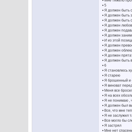
• Мне тяжело про
• 5
• Я должен быть 
• Я должен быть 
• Я должен быть
• Я должен любов
• Я должен подав
• Я должен зани
• И из этой поз
• Я должен прев
• Я должен облек
• Я должен прята
• Я должен быть
• 6
• Я становлюсь х
• Я старею
• Я брошенный и
• Я виноват пер
• Меня все броси
• Я на всех обоз
• Я не понимаю ,
• Я должен был в
• Все, что мне т
• Я не заслужил т
• Все могло бы с
• Я застрял
• Мне нет спасен