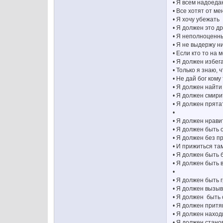
• Я всем надоеда
• Все хотят от м
• Я хочу убежать
• Я должен это д
• Я неполноценн
• Я не выдержу н
• Если кто то на
• Я должен избег
• Только я знаю, 
• Не дай бог кому
• Я должен найт
• Я должен смири
• Я должен прята
•
• Я должен нрав
• Я должен быть
• Я должен без п
• И прижиться там
• Я должен быть
• Я должен быть
•
• Я должен быть 
• Я должен вызыв
• Я должен быть
• Я должен притя
• Я должен наход
• Я должен стан