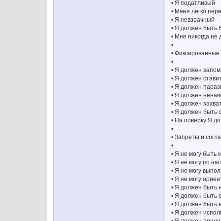
• Я податливый
• Меня легко пер
• Я невзрачный
• Я должен быть
• Мне никогда не 
•
• Фиксированные
•
• Я должен запо
• Я должен ставит
• Я должен пара
• Я должен ненав
• Я должен захва
• Я должен быть
• На поверку Я д
•
• Запреты и сог
•
• Я не могу быт
• Я не могу по н
• Я не могу выпо
• Я не могу орие
• Я должен быть 
• Я должен быть 
• Я должен быть
• Я должен испол
• Я должен прини