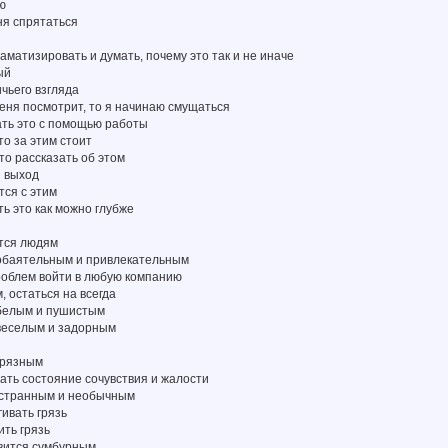
ю
еня спрятаться
раматизировать и думать, почему это так и не иначе
ый
ичьего взгляда
 меня посмотрит, то я начинаю смущаться
ать это с помощью работы
что за этим стоит
 то рассказать об этом
и выход
тся с этим
ть это как можно глубже
ится людям
 обаятельным и привлекательным
роблем войти в любую компанию
, остаться на всегда
 белым и пушистым
 веселым и задорным
грязным
ать состояние сочувствия и жалости
 странным и необычным
гивать грязь
ить грязь
овится сумбурным