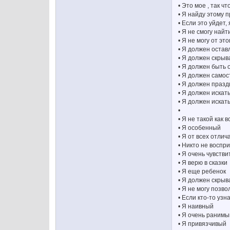
• Это мое , так ч
• Я найду этому 
• Если это уйдет,
• Я не смогу найт
• Я не могу от эт
• Я должен остав
• Я должен скрыв
• Я должен быть
• Я должен самос
• Я должен празд
• Я должен искат
• Я должен иска
•
• Я не такой как в
• Я особенный
• Я от всех отлич
• Никто не воспр
• Я очень чувств
• Я верю в сказки
• Я еще ребенок
• Я должен скрыва
• Я не могу позв
• Если кто-то узн
• Я наивный
• Я очень ранимы
• Я привязчивый