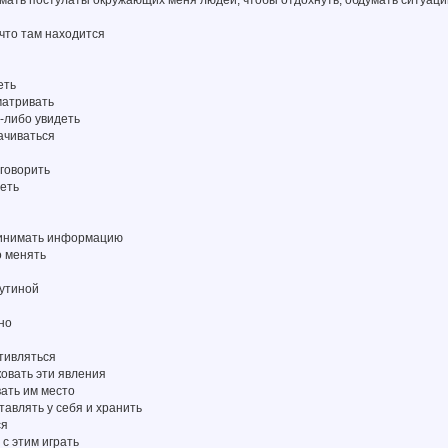
 что там находится
еть
матривать
-либо увидеть
ачиваться
 говорить
деть
принимать информацию
о менять
аутиной
о
но
тивляться
ковать эти явления
вать им место
тавлять у себя и хранить
ся
 с этим играть