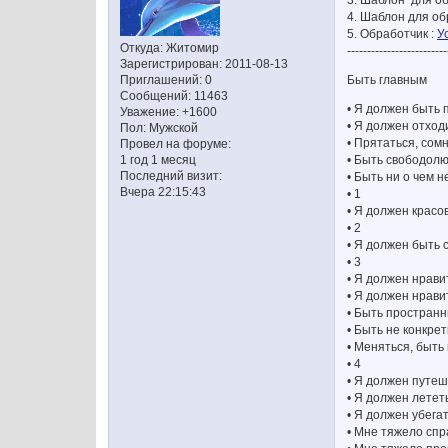
3. Шаблон для об
4. Шаблон для об
5. Обработчик :
У
Откуда:
Житомир
-------------------------
Зарегистрирован
: 2011-08-13
Быть главным
Приглашений:
0
Сообщений:
11463
• Я должен быть 
Уважение:
+1600
• Я должен отход
Пол:
Мужской
• Прятаться, сом
Провел на форуме:
• Быть свободол
1 год 1 месяц
Последний визит:
• Быть ни о чем 
Вчера 22:15:43
• 1
• Я должен красо
• 2
• Я должен быть 
• 3
• Я должен нрави
• Я должен нрав
• Быть простран
• Быть не конкре
• Меняться, быть
• 4
• Я должен путе
• Я должен лететь
• Я должен убегат
• Мне тяжело спр