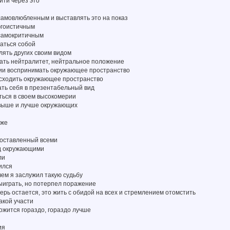
йти через это
самовлюбленным и выставлять это на показ
эгоистичным
 самокритичным
аться собой
лять других своим видом
мать нейтралитет, нейтральное положение
иции воспринимать окружающее пространство
осходить окружающее пространство
ать себя в презентабельный вид
ться в своем высокомерии
 выше и лучше окружающих
уже
 оставленный всеми
ед окружающими
ли
лился
 чем я заслужил такую судьбу
ыиграть, но потерпел поражение
еперь остается, это жить с обидой на всех и стремлением отомстить
акой участи
ложится гораздо, гораздо лучше
ия