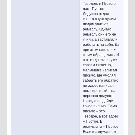
Твердого и Пустого
дает Пустое.
Дедушка отдал
своего внука чужим
людям учиться
ремеслу. Однако,
ремеслу они его не
учили, а заставляли
работать на себя. Да
при этом еще плохо
с ним обращались. И
вот, когда стало уже
совсем тягостно,
мальчишка написал
письмо, где умолял
забрать его обратно,
но адрес написал
неконкретный – на
деревню дедушке.
Никогда не дойдет
такое письмо. Само
письмо – это
Твердое, а вот адрес
– Пустое. В
результата – Пустое.
Если в задуманном