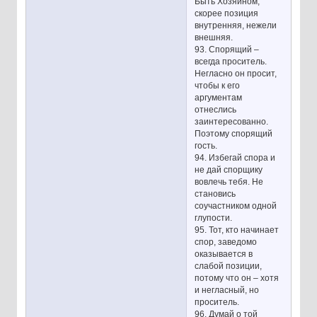
Быть Хозяином,
скорее позиция
внутренняя, нежели
внешняя.
93. Спорящий –
всегда проситель.
Негласно он просит,
чтобы к его
аргументам
отнеслись
заинтересованно.
Поэтому спорящий
гость.
94. Избегай спора и
не дай спорщику
вовлечь тебя. Не
становись
соучастником одной
глупости.
95. Тот, кто начинает
спор, заведомо
оказывается в
слабой позиции,
потому что он – хотя
и негласный, но
проситель.
96. Думай о той