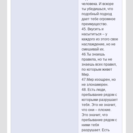
человека. И вскоре
ты убедишься, что
подобный подход
дает тебе огромное
преимущество.
45. Вкусить и
насытиться – у
каждого из этого свое
наслаждение, но не
смешивай их.
46.Ты знаешь
правила, но ты не
знаешь всех правил,
по которым живет
Мир.
47.Мир изощрен, но
не злонамерен.
48. Есть люди,
пребывание рядом с
которыми разрушает
тебя. Это не значит,
что они – плохие.
Это значит, что
пребывание рядом с
ними тебя
разрушает. Есть