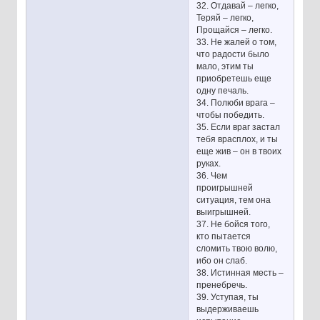
32. Отдавай – легко,
Теряй – легко,
Прощайся – легко.
33. Не жалей о том,
что радости было
мало, этим ты
приобретешь еще
одну печаль.
34. Полюби врага –
чтобы победить.
35. Если враг застал
тебя врасплох, и ты
еще жив – он в твоих
руках.
36. Чем
проигрышней
ситуация, тем она
выигрышней.
37. Не бойся того,
кто пытается
сломить твою волю,
ибо он слаб.
38. Истинная месть –
пренебречь.
39. Уступая, ты
выдерживаешь