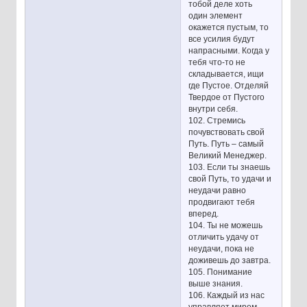
тобой деле хоть
один элемент
окажется пустым, то
все усилия будут
напрасными. Когда у
тебя что-то не
складывается, ищи
где Пустое. Отделяй
Твердое от Пустого
внутри себя.
102. Стремись
почувствовать свой
Путь. Путь – самый
Великий Менеджер.
103. Если ты знаешь
свой Путь, то удачи и
неудачи равно
продвигают тебя
вперед.
104. Ты не можешь
отличить удачу от
неудачи, пока не
доживешь до завтра.
105. Понимание
выше знания.
106. Каждый из нас
управляет миром.