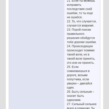
21. Если ты можешь
исправить
последствия соей
ошибки, то ты еще
не ошибся.
22. То, что случается,
случается вовремя.
23. Порой поиски
правильного
решения обойдутся
тебе дороже ошибки.
24. Происходящее
происходит помимо
твоей воли, но в
твоей воле принять,
это или не принять.
25. Если
сомневаешься в
дороге, возьми
попутчика, если
уверен – двигайся
один.
26. Быть сильным –
значит быть
одиноким.
27. Сильный сильнее
всего в одиночку. Ты