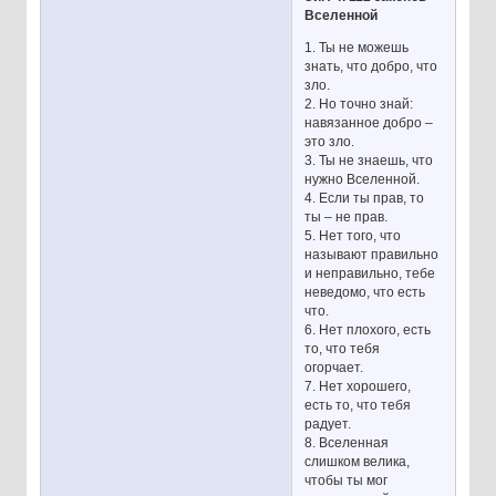
Вселенной
1. Ты не можешь
знать, что добро, что
зло.
2. Но точно знай:
навязанное добро –
это зло.
3. Ты не знаешь, что
нужно Вселенной.
4. Если ты прав, то
ты – не прав.
5. Нет того, что
называют правильно
и неправильно, тебе
неведомо, что есть
что.
6. Нет плохого, есть
то, что тебя
огорчает.
7. Нет хорошего,
есть то, что тебя
радует.
8. Вселенная
слишком велика,
чтобы ты мог