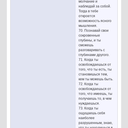
молчание и
наблюдай за собой.
Тогда в тебе
откроется
возможность ясного
мышления.
70. Познавай свои
сокровенные
глубины, и ты
сможешь
разговаривать с
глубинами другого.
71. Когда ты
освобождаешься от
того, что ты есть, ты
становишься тем,
кем ты можешь быть.
72. Когда ты
освобождаешься от
того, что имеешь, ты
получаешь то, в чем
нуждаешься.
73. Когда ты
ощущаешь себя
наиболее
разрушенным, знаю,
что ты находишься в