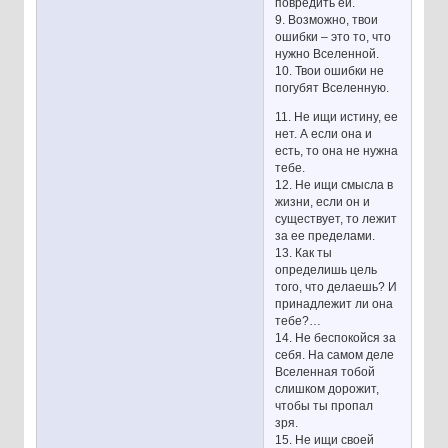
повредить ей.
9. Возможно, твои
ошибки – это то, что
нужно Вселенной.
10. Твои ошибки не
погубят Вселенную.
11. Не ищи истину, ее
нет. А если она и
есть, то она не нужна
тебе.
12. Не ищи смысла в
жизни, если он и
существует, то лежит
за ее пределами.
13. Как ты
определишь цель
того, что делаешь? И
принадлежит ли она
тебе?…
14. Не беспокойся за
себя. На самом деле
Вселенная тобой
слишком дорожит,
чтобы ты пропал
зря.
15. Не ищи своей