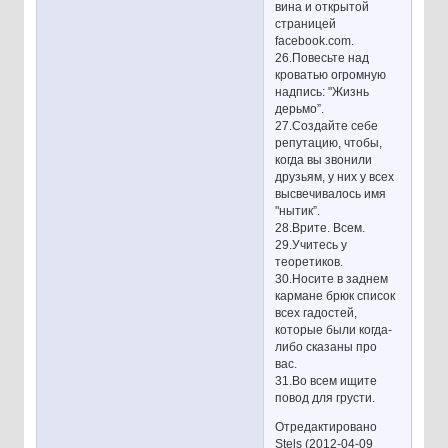
вина и открытой
страницей
facebook.com.
26.Повесьте над
кроватью огромную
надпись: "Жизнь
дерьмо”.
27.Создайте себе
репутацию, чтобы,
когда вы звонили
друзьям, у них у всех
высвечивалось имя
"нытик”.
28.Врите. Всем.
29.Учитесь у
теоретиков.
30.Носите в заднем
кармане брюк список
всех гадостей,
которые были когда-
либо сказаны про
вас.
31.Во всем ищите
повод для грусти.
Отредактировано
Stels (2012-04-09