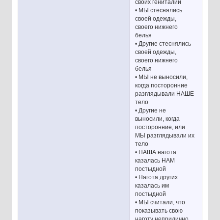
своих гениталий
• МЫ стеснялись
своей одежды,
своего нижнего
белья
• Другие стеснялись
своей одежды,
своего нижнего
белья
• МЫ не выносили,
когда посторонние
разглядывали НАШЕ
тело
• Другие не
выносили, когда
посторонние, или
МЫ разглядывали их
тело
• НАША нагота
казалась НАМ
постыдной
• Нагота других
казалась им
постыдной
• МЫ считали, что
показывать свою
наготу неприлично,