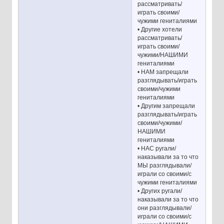
рассматривать/
играть своими/
чужими гениталиями
• Другие хотели
рассматривать/
играть своими/
чужими/НАШИМИ
гениталиями
• НАМ запрещали
разглядывать/играть
своими/чужими
гениталиями
• Другим запрещали
разглядывать/играть
своими/чужими/
НАШИМИ
гениталиями
• НАС ругали/
наказывали за то что
МЫ разглядывали/
играли со своими/с
чужими гениталиями
• Других ругали/
наказывали за то что
они разглядывали/
играли со своими/с