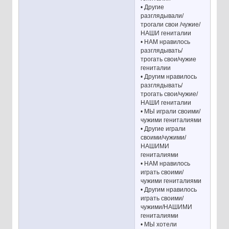
• Другие
разглядывали/
трогали свои /чужие/
НАШИ гениталии
• НАМ нравилось
разглядывать/
трогать свои/чужие
гениталии
• Другим нравилось
разглядывать/
трогать свои/чужие/
НАШИ гениталии
• МЫ играли своими/
чужими гениталиями
• Другие играли
своими/чужими/
НАШИМИ
гениталиями
• НАМ нравилось
играть своими/
чужими гениталиями
• Другим нравилось
играть своими/
чужими/НАШИМИ
гениталиями
• МЫ хотели