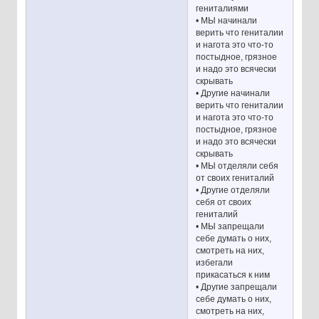
гениталиями
• МЫ начинали
верить что гениталии
и нагота это что-то
постыдное, грязное
и надо это всячески
скрывать
• Другие начинали
верить что гениталии
и нагота это что-то
постыдное, грязное
и надо это всячески
скрывать
• МЫ отделяли себя
от своих гениталий
• Другие отделяли
себя от своих
гениталий
• МЫ запрещали
себе думать о них,
смотреть на них,
избегали
прикасаться к ним
• Другие запрещали
себе думать о них,
смотреть на них,