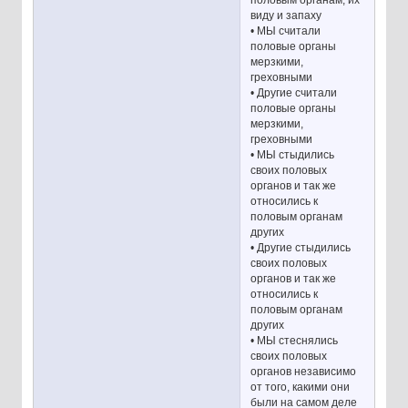
половым органам, их
виду и запаху
• МЫ считали
половые органы
мерзкими,
греховными
• Другие считали
половые органы
мерзкими,
греховными
• МЫ стыдились
своих половых
органов и так же
относились к
половым органам
других
• Другие стыдились
своих половых
органов и так же
относились к
половым органам
других
• МЫ стеснялись
своих половых
органов независимо
от того, какими они
были на самом деле