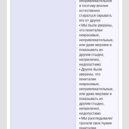
непривлекательное
и поэтому вполне
естественно
стараться скрывать
его от других
• МЫ были уверены,
что гениталии
некрасивые,
непривлекательные,
или даже мерзкие и
показывать их
другим стыдно,
неприлично,
недопустимо
• Другие были
уверены, что
гениталии
некрасивые,
непривлекательные,
или даже мерзкие и
показывать их
другим стыдно,
неприлично,
недопустимо
• МЫ разглядывали/
трогали свои /чужие
гениталии