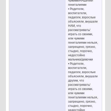
чужими/НАШИМИ
гениталиями
• Родители,
воспитатели,
педагоги, взрослые
объясняли, внушали
НАМ, что
рассматривать/
играть со своими,
или чужими
гениталиями нельзя,
запрещено, грязно,
стыдно, порочно,
недостойно
мальчика/девочки
• Родители,
воспитатели,
педагоги, взрослые
объясняли, внушали
другим, что
рассматривать/
играть со своими,
или чужими
гениталиями нельзя,
запрещено, грязно,
стыдно, порочно,
недостойно