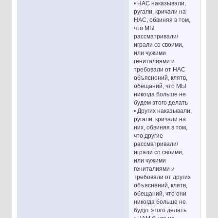
• НАС наказывали,
ругали, кричали на
НАС, обвиняя в том,
что МЫ
рассматривали/
играли со своими,
или чужими
гениталиями и
требовали от НАС
объяснений, клятв,
обещаний, что МЫ
никогда больше не
будем этого делать
• Других наказывали,
ругали, кричали на
них, обвиняя в том,
что другие
рассматривали/
играли со своими,
или чужими
гениталиями и
требовали от других
объяснений, клятв,
обещаний, что они
никогда больше не
будут этого делать