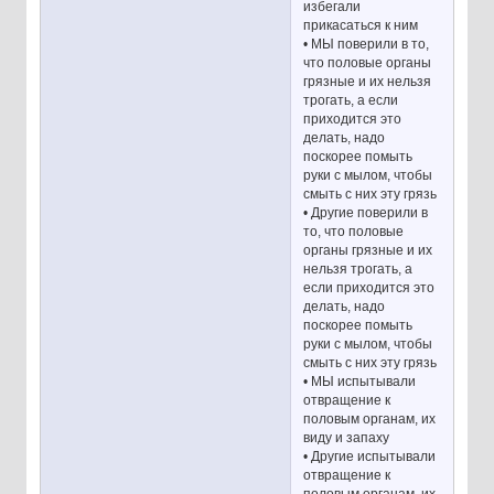
избегали
прикасаться к ним
• МЫ поверили в то,
что половые органы
грязные и их нельзя
трогать, а если
приходится это
делать, надо
поскорее помыть
руки с мылом, чтобы
смыть с них эту грязь
• Другие поверили в
то, что половые
органы грязные и их
нельзя трогать, а
если приходится это
делать, надо
поскорее помыть
руки с мылом, чтобы
смыть с них эту грязь
• МЫ испытывали
отвращение к
половым органам, их
виду и запаху
• Другие испытывали
отвращение к