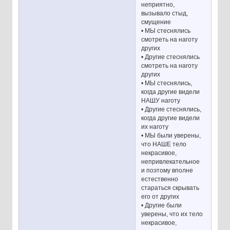
неприятно,
вызывало стыд,
смущение
• МЫ стеснялись
смотреть на наготу
других
• Другие стеснялись
смотреть на наготу
других
• МЫ стеснялись,
когда другие видели
НАШУ наготу
• Другие стеснялись,
когда другие видели
их наготу
• МЫ были уверены,
что НАШЕ тело
некрасивое,
непривлекательное
и поэтому вполне
естественно
стараться скрывать
его от других
• Другие были
уверены, что их тело
некрасивое,