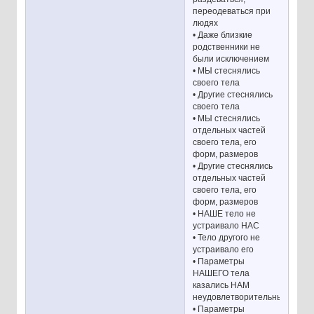
переодеваться при
людях
• Даже близкие
родственники не
были исключением
• МЫ стеснялись
своего тела
• Другие стеснялись
своего тела
• МЫ стеснялись
отдельных частей
своего тела, его
форм, размеров
• Другие стеснялись
отдельных частей
своего тела, его
форм, размеров
• НАШЕ тело не
устраивало НАС
• Тело другого не
устраивало его
• Параметры
НАШЕГО тела
казались НАМ
неудовлетворительными
• Параметры