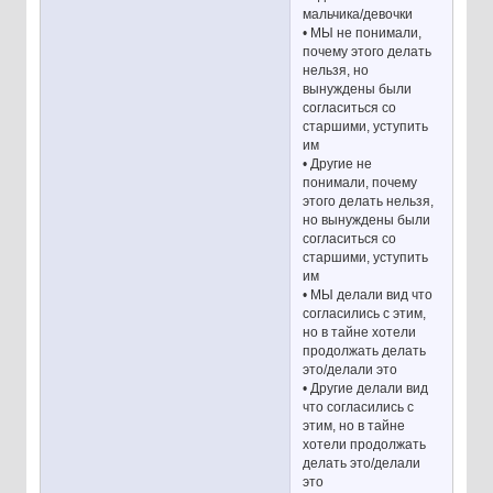
мальчика/девочки
• МЫ не понимали,
почему этого делать
нельзя, но
вынуждены были
согласиться со
старшими, уступить
им
• Другие не
понимали, почему
этого делать нельзя,
но вынуждены были
согласиться со
старшими, уступить
им
• МЫ делали вид что
согласились с этим,
но в тайне хотели
продолжать делать
это/делали это
• Другие делали вид
что согласились с
этим, но в тайне
хотели продолжать
делать это/делали
это