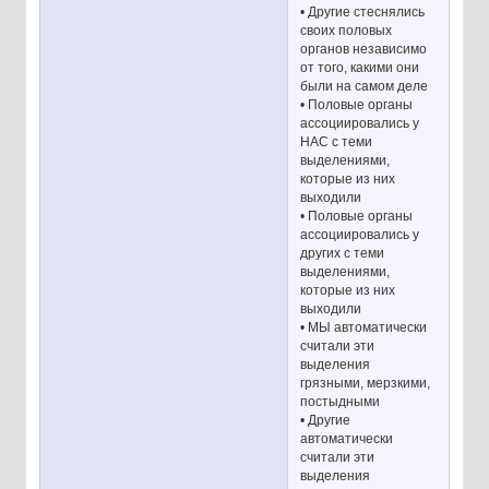
• Другие стеснялись
своих половых
органов независимо
от того, какими они
были на самом деле
• Половые органы
ассоциировались у
НАС с теми
выделениями,
которые из них
выходили
• Половые органы
ассоциировались у
других с теми
выделениями,
которые из них
выходили
• МЫ автоматически
считали эти
выделения
грязными, мерзкими,
постыдными
• Другие
автоматически
считали эти
выделения