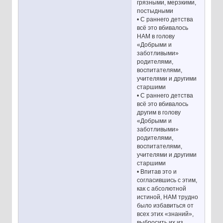
грязными, мерзкими,
постыдными
• С раннего детства
всё это вбивалось
НАМ в голову
«Добрыми и
заботливыми»
родителями,
воспитателями,
учителями и другими
старшими
• С раннего детства
всё это вбивалось
другим в голову
«Добрыми и
заботливыми»
родителями,
воспитателями,
учителями и другими
старшими
• Впитав это и
согласившись с этим,
как с абсолютной
истиной, НАМ трудно
было избавиться от
всех этих «знаний»,
выбросить их из