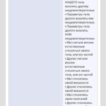
НАШЕГО тела
казались другому
неудовлетворительными
• Параметры тела
другого казались ему
неудовлетворительными
• Параметры тела
другого казались
НАМ
неудовлетворительными
• МЫ считали вполне
естественным
стесняться своего
тела, или его частей
• Другие считали
вполне
естественным
стесняться своего
тела, или его частей
• МЫ стеснялись
своей внешности
• Другие стеснялись
своей внешности
• МЫ стеснялись
своих гениталий
• Другие стеснялись