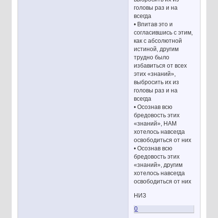
головы раз и на
всегда
• Впитав это и
согласившись с этим,
как с абсолютной
истиной, другим
трудно было
избавиться от всех
этих «знаний»,
выбросить их из
головы раз и на
всегда
• Осознав всю
бредовость этих
«знаний», НАМ
хотелось навсегда
освободиться от них
• Осознав всю
бредовость этих
«знаний», другим
хотелось навсегда
освободиться от них
НИЗ
0