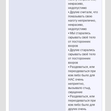
некрасиво,
недопустимо
• Другие считали, что
показывать свою
наготу неприлично,
некрасиво,
недопустимо
• МЫ старались
скрывать своё тело
от посторонних
взоров
• Другие старались
скрывать своё тело
от посторонних
взоров
• Раздеваться, или
переодеваться при
ком либо было для
НАС очень
неприятно,
вызывало стыд,
смущение
• Раздеваться, или
переодеваться при
ком либо было для
других очень