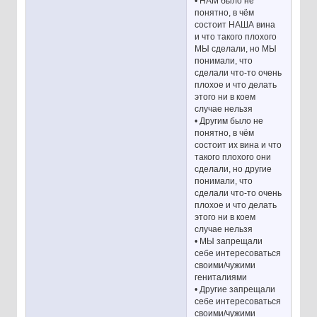
• НАМ было не
понятно, в чём
состоит НАША вина
и что такого плохого
МЫ сделали, но МЫ
понимали, что
сделали что-то очень
плохое и что делать
этого ни в коем
случае нельзя
• Другим было не
понятно, в чём
состоит их вина и что
такого плохого они
сделали, но другие
понимали, что
сделали что-то очень
плохое и что делать
этого ни в коем
случае нельзя
• МЫ запрещали
себе интересоваться
своими/чужими
гениталиями
• Другие запрещали
себе интересоваться
своими/чужими