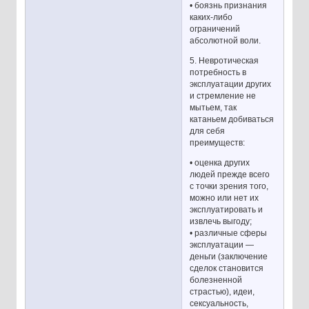
• боязнь признания
каких-либо
ограничений
абсолютной воли.
5. Невротическая
потребность в
эксплуатации других
и стремление не
мытьем, так
катаньем добиваться
для себя
преимуществ:
• оценка других
людей прежде всего
с точки зрения того,
можно или нет их
эксплуатировать и
извлечь выгоду;
• различные сферы
эксплуатации —
деньги (заключение
сделок становится
болезненной
страстью), идеи,
сексуальность,