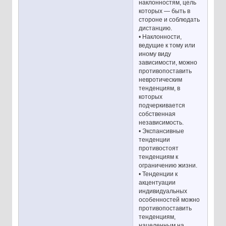
наклонностям, цель
которых — быть в
стороне и соблюдать
дистанцию.
• Наклонности,
ведущие к тому или
иному виду
зависимости, можно
противопоставить
невротическим
тенденциям, в
которых
подчеркивается
собственная
независимость.
• Экспансивные
тенденции
противостоят
тенденциям к
ограничению жизни.
• Тенденции к
акцентуации
индивидуальных
особенностей можно
противопоставить
тенденциям,
нацеленным на