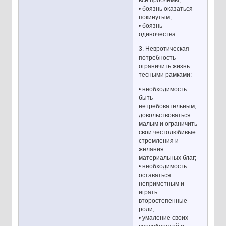
• боязнь оказаться
покинутым;
• боязнь
одиночества.
3. Невротическая
потребность
ограничить жизнь
тесными рамками:
• необходимость
быть
нетребовательным,
довольствоваться
малым и ограничить
свои честолюбивые
стремления и
желания
материальных благ;
• необходимость
оставаться
неприметным и
играть
второстепенные
роли;
• умаление своих