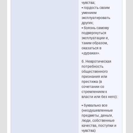
чувства;
• гордость своим
умением
эксплуатировать
других;
• боязнь самому
подвергнуться
эксплуатации и,
таким образом,
оказаться в
«дураках».
6. Невротическая
потребность
общественного
признания или
престижа (в
сочетании со
стремлением к
власти или без него):
• буквально все
(неодушевленные
предметы, деньги,
люди, собственные
качества, поступки и
чувства)