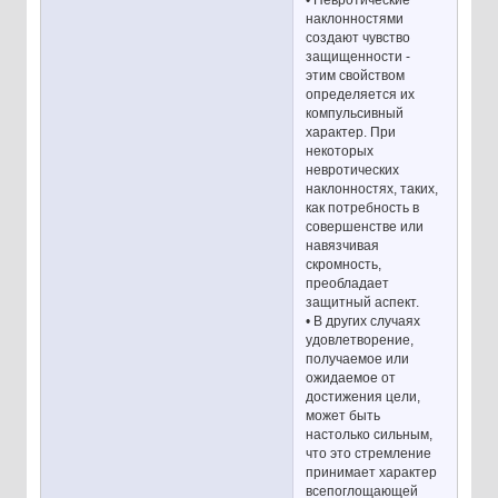
• Невротические
наклонностями
создают чувство
защищенности -
этим свойством
определяется их
компульсивный
характер. При
некоторых
невротических
наклонностях, таких,
как потребность в
совершенстве или
навязчивая
скромность,
преобладает
защитный аспект.
• В других случаях
удовлетворение,
получаемое или
ожидаемое от
достижения цели,
может быть
настолько сильным,
что это стремление
принимает характер
всепоглощающей