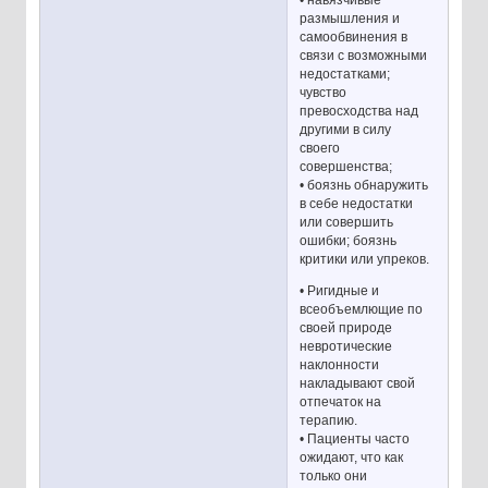
• навязчивые
размышления и
самообвинения в
связи с возможными
недостатками;
чувство
превосходства над
другими в силу
своего
совершенства;
• боязнь обнаружить
в себе недостатки
или совершить
ошибки; боязнь
критики или упреков.
• Ригидные и
всеобъемлющие по
своей природе
невротические
наклонности
накладывают свой
отпечаток на
терапию.
• Пациенты часто
ожидают, что как
только они