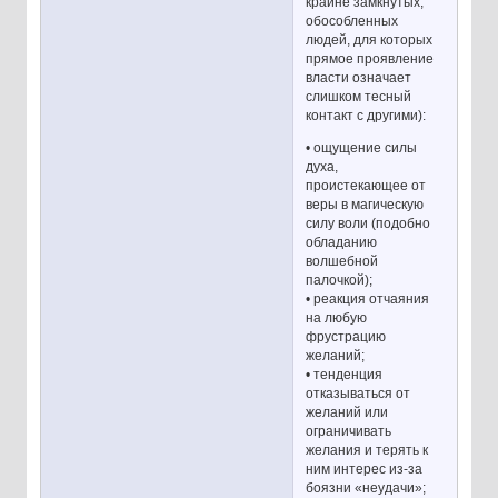
крайне замкнутых,
обособленных
людей, для которых
прямое проявление
власти означает
слишком тесный
контакт с другими):
• ощущение силы
духа,
проистекающее от
веры в магическую
силу воли (подобно
обладанию
волшебной
палочкой);
• реакция отчаяния
на любую
фрустрацию
желаний;
• тенденция
отказываться от
желаний или
ограничивать
желания и терять к
ним интерес из-за
боязни «неудачи»;