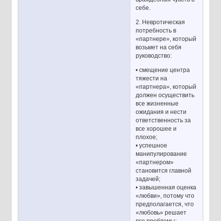
себе.
2. Невротическая
потребность в
«партнере», который
возьмет на себя
руководство:
• смещение центра
тяжести на
«партнера», который
должен осуществить
все жизненные
ожидания и нести
ответственность за
все хорошее и
плохое;
• успешное
манипулирование
«партнером»
становится главной
задачей;
• завышенная оценка
«любви», потому что
предполагается, что
«любовь» решает
все проблемы;