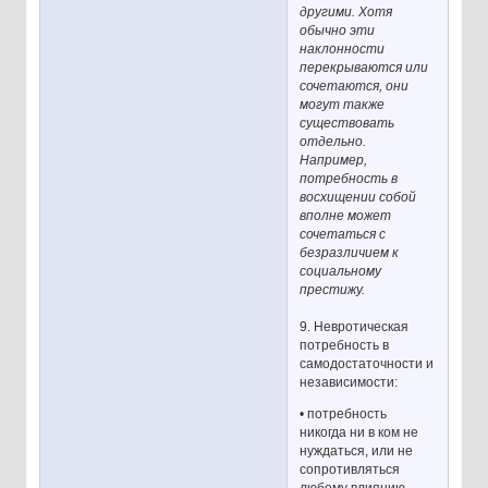
другими. Хотя
обычно эти
наклонности
перекрываются или
сочетаются, они
могут также
существовать
отдельно.
Например,
потребность в
восхищении собой
вполне может
сочетаться с
безразличием к
социальному
престижу.
9. Невротическая
потребность в
самодостаточности и
независимости:
• потребность
никогда ни в ком не
нуждаться, или не
сопротивляться
любому влиянию,