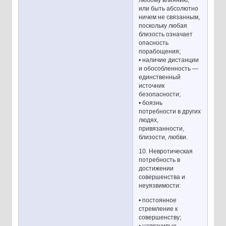
или быть абсолютно
ничем не связанным,
поскольку любая
близость означает
опасность
порабощения;
• наличие дистанции
и обособленность —
единственный
источник
безопасности;
• боязнь
потребности в других
людях,
привязанности,
близости, любви.
10. Невротическая
потребность в
достижении
совершенства и
неуязвимости:
• постоянное
стремление к
совершенству;