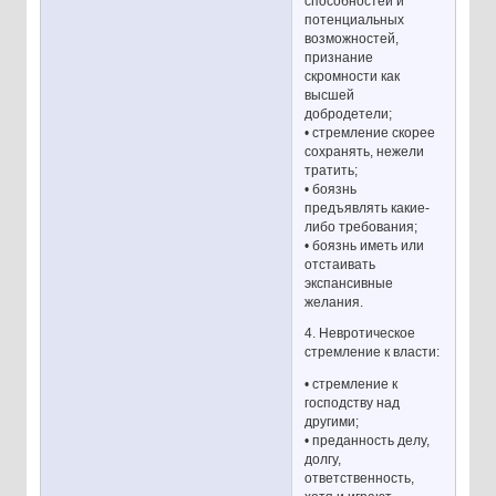
способностей и
потенциальных
возможностей,
признание
скромности как
высшей
добродетели;
• стремление скорее
сохранять, нежели
тратить;
• боязнь
предъявлять какие-
либо требования;
• боязнь иметь или
отстаивать
экспансивные
желания.
4. Невротическое
стремление к власти:
• стремление к
господству над
другими;
• преданность делу,
долгу,
ответственность,