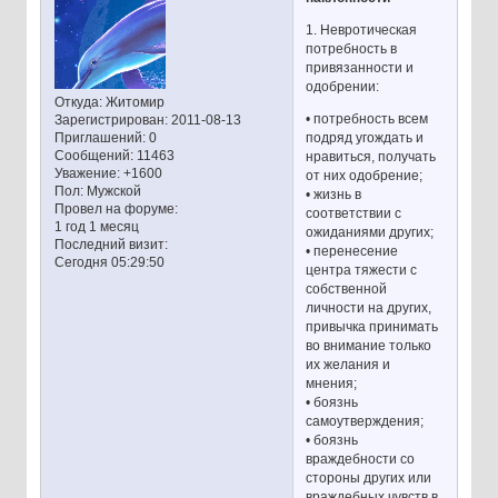
1. Невротическая
потребность в
привязанности и
одобрении:
Откуда:
Житомир
• потребность всем
Зарегистрирован
: 2011-08-13
подряд угождать и
Приглашений:
0
Сообщений:
11463
нравиться, получать
Уважение:
+1600
от них одобрение;
Пол:
Мужской
• жизнь в
Провел на форуме:
соответствии с
1 год 1 месяц
ожиданиями других;
Последний визит:
• перенесение
Сегодня 05:29:50
центра тяжести с
собственной
личности на других,
привычка принимать
во внимание только
их желания и
мнения;
• боязнь
самоутверждения;
• боязнь
враждебности со
стороны других или
враждебных чувств в