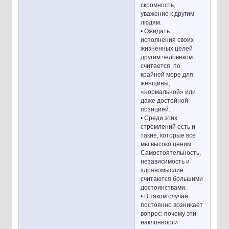
скромность,
уважение к другим
людям.
• Ожидать
исполнения своих
жизненных целей
другим человеком
считается, по
крайней мере для
женщины,
«нормальной» или
даже достойной
позицией.
• Среди этих
стремлений есть и
такие, которые все
мы высоко ценим:
Самостоятельность,
независимость и
здравомыслие
считаются большими
достоинствами.
• В таком случае
постоянно возникает
вопрос: почему эти
наклонности