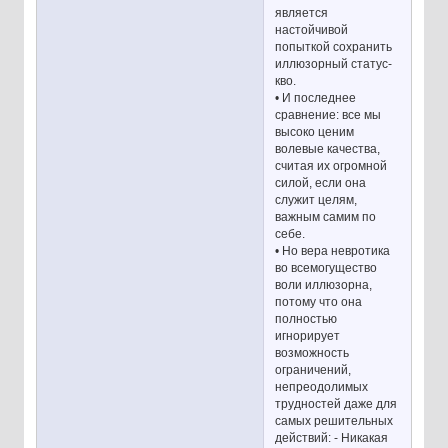
является
настойчивой
попыткой сохранить
иллюзорный статус-
кво.
• И последнее
сравнение: все мы
высоко ценим
волевые качества,
считая их огромной
силой, если она
служит целям,
важным самим по
себе.
• Но вера невротика
во всемогущество
воли иллюзорна,
потому что она
полностью
игнорирует
возможность
ограничений,
непреодолимых
трудностей даже для
самых решительных
действий: - Никакая