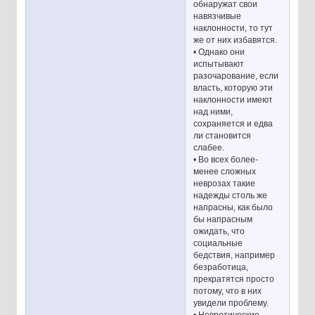
обнаружат свои
навязчивые
наклонности, то тут
же от них избавятся.
• Однако они
испытывают
разочарование, если
власть, которую эти
наклонности имеют
над ними,
сохраняется и едва
ли становится
слабее.
• Во всех более-
менее сложных
неврозах такие
надежды столь же
напрасны, как было
бы напрасным
ожидать, что
социальные
бедствия, например
безработица,
прекратятся просто
потому, что в них
увидели проблему.