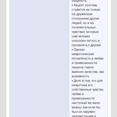
общность.
• Акцент поэтому
ставится не только
на дружеском
отношении других
людей, но и на
положительных
чувствах, которые
сам человек
способен питать и
проявлять к другим.
• Однако
невротическая
потребность в любви
и привязанности
лишена такого
важного качества, как
взаимность.
• Дело в том, что для
невротика его
собственные чувства
любви и
привязанности
настолько же мало
важны, как если бы
был он окружен
неизвестными и