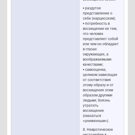
• раздутое
представление о
себе (нарциссизм);
• потребность в
восхищении не тем,
что человек
представляет собой
или чем он обладает
в глазах
окружающих, а
воображаемыми
качествами;
• самооценка,
целиком зависящая
от соответствия
этому образу и от
восхищения этим
образом другими
людьми; боязнь
утратить
восхищение
(оказаться
«униженным»).
8. Невротическое
честолюбие в