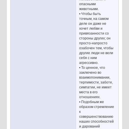
опасными
животными.
• Чтобы быть
точным, на самом
деле он даже не
хочет любви и
привязанности со
стороны других; он
просто-напросто
озабочен тем, чтобы
другие люди не вели
себя с ним
агрессивно.
• То ценное, что
заключено во
взаимопонимании,
терпимости, заботе,
симпатии, не имеет
места в его
отношениях.
• Подобным же
образом стремление
к
совершенствованию
наших способностей
и дарований