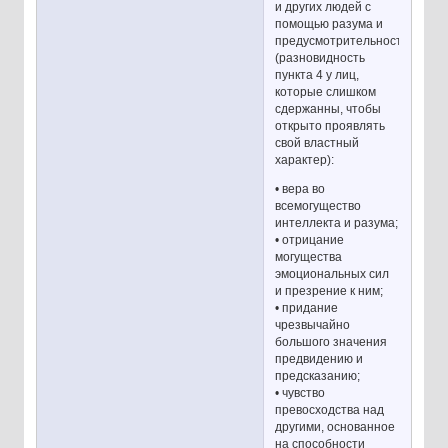
и других людей с
помощью разума и
предусмотрительности
(разновидность
пункта 4 у лиц,
которые слишком
сдержанны, чтобы
открыто проявлять
свой властный
характер):
• вера во
всемогущество
интеллекта и разума;
• отрицание
могущества
эмоциональных сил
и презрение к ним;
• придание
чрезвычайно
большого значения
предвидению и
предсказанию;
• чувство
превосходства над
другими, основанное
на способности