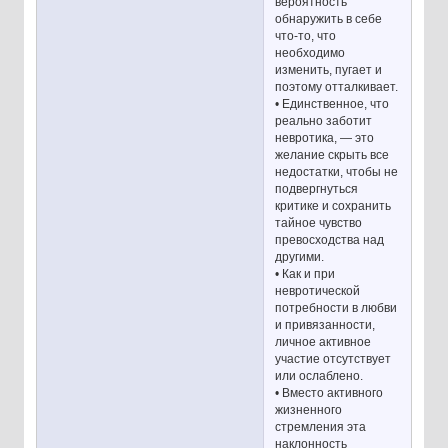
вероятность
обнаружить в себе
что-то, что
необходимо
изменить, пугает и
поэтому отталкивает.
• Единственное, что
реально заботит
невротика, — это
желание скрыть все
недостатки, чтобы не
подвергнуться
критике и сохранить
тайное чувство
превосходства над
другими.
• Как и при
невротической
потребности в любви
и привязанности,
личное активное
участие отсутствует
или ослаблено.
• Вместо активного
жизненного
стремления эта
наклонность