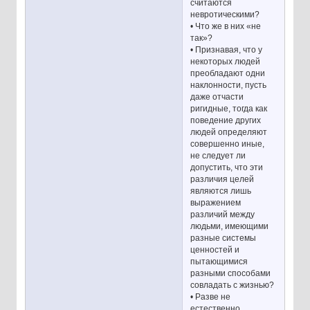
считаются
невротическими?
• Что же в них «не
так»?
• Признавая, что у
некоторых людей
преобладают одни
наклонности, пусть
даже отчасти
ригидные, тогда как
поведение других
людей определяют
совершенно иные,
не следует ли
допустить, что эти
различия целей
являются лишь
выражением
различий между
людьми, имеющими
разные системы
ценностей и
пытающимися
разными способами
совладать с жизнью?
• Разве не
естественно,