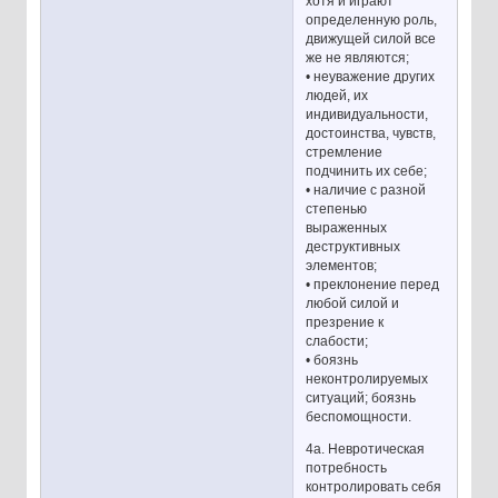
хотя и играют
определенную роль,
движущей силой все
же не являются;
• неуважение других
людей, их
индивидуальности,
достоинства, чувств,
стремление
подчинить их себе;
• наличие с разной
степенью
выраженных
деструктивных
элементов;
• преклонение перед
любой силой и
презрение к
слабости;
• боязнь
неконтролируемых
ситуаций; боязнь
беспомощности.
4а. Невротическая
потребность
контролировать себя