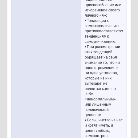
приспособление или
искоренение своего
личного «я»;
• Тенденции к
самовозвеличению
противопоставляются
тенденциям к
самоуничижению.
• При рассмотрении
этих тенденций
обращает на себя
внимание то, что ни
одно стремление и
ни одна установка,
которые из них
вытекают, не
является само по
себе
«ненормальным»
или лишенным
человеческой
ценности.
• Большинство из нас
и хотят иметь, и
ценят любовь,
самоконтроль,