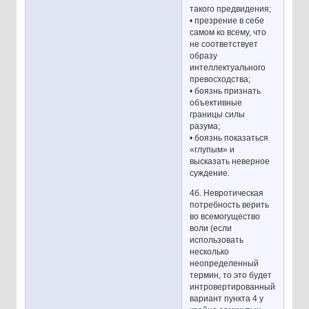
такого предвидения;
• презрение в себе
самом ко всему, что
не соответствует
образу
интеллектуального
превосходства;
• боязнь признать
объективные
границы силы
разума;
• боязнь показаться
«глупым» и
высказать неверное
суждение.
4б. Невротическая
потребность верить
во всемогущество
воли (если
использовать
несколько
неопределенный
термин, то это будет
интровертированный
вариант пункта 4 у