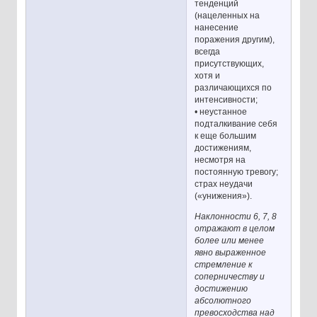
тенденций
(нацеленных на
нанесение
поражения другим),
всегда
присутствующих,
хотя и
различающихся по
интенсивности;
• неустанное
подталкивание себя
к еще большим
достижениям,
несмотря на
постоянную тревогу;
страх неудачи
(«унижения»).
Наклонности 6, 7, 8
отражают в целом
более или менее
явно выраженное
стремление к
соперничеству и
достижению
абсолютного
превосходства над