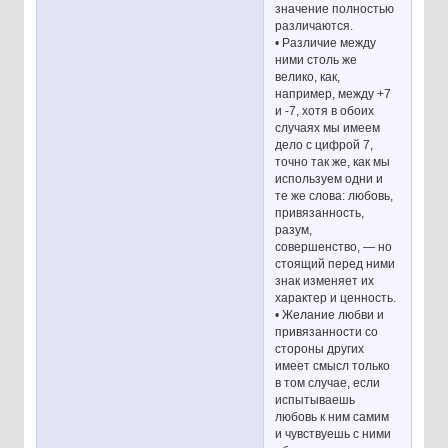
значение полностью
различаются.
• Различие между
ними столь же
велико, как,
например, между +7
и -7, хотя в обоих
случаях мы имеем
дело с цифрой 7,
точно так же, как мы
используем одни и
те же слова: любовь,
привязанность,
разум,
совершенство, — но
стоящий перед ними
знак изменяет их
характер и ценность.
• Желание любви и
привязанности со
стороны других
имеет смысл только
в том случае, если
испытываешь
любовь к ним самим
и чувствуешь с ними