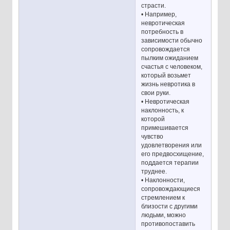
страсти.
• Например,
невротическая
потребность в
зависимости обычно
сопровождается
пылким ожиданием
счастья с человеком,
который возьмет
жизнь невротика в
свои руки.
• Невротическая
наклонность, к
которой
примешивается
чувство
удовлетворения или
его предвосхищение,
поддается терапии
труднее.
• Наклонности,
сопровождающиеся
стремлением к
близости с другими
людьми, можно
противопоставить