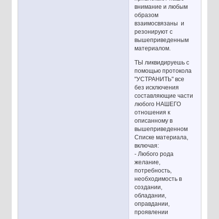
внимание и любым
образом
взаимосвязаны и
резонируют с
вышеприведенным
материалом.
ТЫ ликвидируешь с
помощью протокола
"УСТРАНИТЬ" все
без исключения
составляющие части
любого НАШЕГО
отношения к
описанному в
вышеприведенном
Списке материала,
включая:
- Любого рода
желание,
потребность,
необходимость в
создании,
обладании,
оправдании,
проявлении