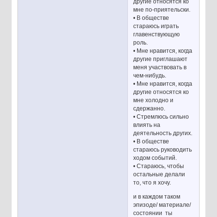
другие относятся ко
мне по-приятельски.
• В обществе
стараюсь играть
главенствующую
роль.
• Мне нравится, когда
другие приглашают
меня участвовать в
чем-нибудь.
• Мне нравится, когда
другие относятся ко
мне холодно и
сдержанно.
• Стремлюсь сильно
влиять на
деятельность других.
• В обществе
стараюсь руководить
ходом событий.
• Стараюсь, чтобы
остальные делали
то, что я хочу.
и в каждом таком
эпизоде/ материале/
состоянии ты