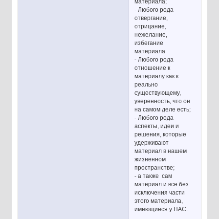
материала;
- Любого рода
отвергание,
отрицание,
нежелание,
избегание
материала
- Любого рода
отношение к
материалу как к
реально
существующему,
уверенность, что он
на самом деле есть;
- Любого рода
аспекты, идеи и
решения, которые
удерживают
материал в нашем
жизненном
пространстве;
- а также сам
материал и все без
исключения части
этого материала,
имеющиеся у НАС.