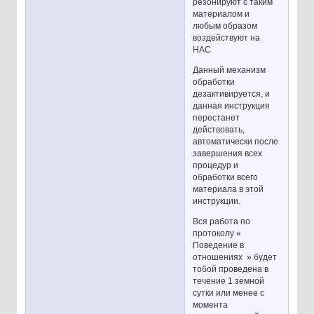
резонируют с таким
материалом и
любым образом
воздействуют на
НАС
Данный механизм
обработки
дезактивируется, и
данная инструкция
перестанет
действовать,
автоматически после
завершения всех
процедур и
обработки всего
материала в этой
инструкции.
Вся работа по
протоколу «
Поведение в
отношениях » будет
тобой проведена в
течение 1 земной
сутки или менее с
момента