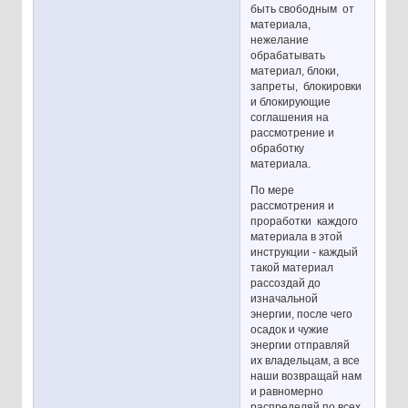
быть свободным от
материала,
нежелание
обрабатывать
материал, блоки,
запреты, блокировки
и блокирующие
соглашения на
рассмотрение и
обработку
материала.
По мере
рассмотрения и
проработки каждого
материала в этой
инструкции - каждый
такой материал
рассоздай до
изначальной
энергии, после чего
осадок и чужие
энергии отправляй
их владельцам, а все
наши возвращай нам
и равномерно
распределяй по всех