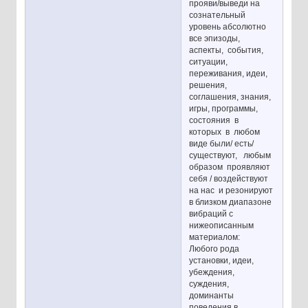
прояви/выведи на
сознательный
уровень абсолютно
все эпизоды,
аспекты, события,
ситуации,
переживания, идеи,
решения,
соглашения, знания,
игры, программы,
состояния в
которых в любом
виде были/ есть/
существуют, любым
образом проявляют
себя / воздействуют
на нас и резонируют
в близком диапазоне
вибраций с
нижеописанным
материалом:
Любого рода
установки, идеи,
убеждения,
суждения,
доминанты
поведения в