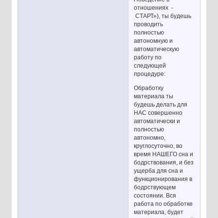
отношениях -
СТАРТ»), ты будешь
проводить
полностью
автономную и
автоматическую
работу по
следующей
процедуре:
Обработку
материала ты
будешь делать для
НАС совершенно
автоматически и
полностью
автономно,
круглосуточно, во
время НАШЕГО сна и
бодрствования, и без
ущерба для сна и
функционирования в
бодрствующем
состоянии. Вся
работа по обработке
материала, будет