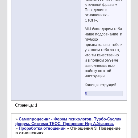
ключевой фразы «
Поведение в
отношениях -
СТОП».
МЫ благодарим тебя
наше подсознание и
глубоко
признательны тебе и
уважаем тебя за то,
что ты качественно
и в полном объеме
выполняешь всю
работу по этой
инструкции.
Конец инструкций.
0
Страница:
1
»
Самопроцесинг - Форум психологов. Турбо-Суслик
форум. Система ТЕОС. Процесинг Игр А.Усачева.
»
Проработка отношений
»
Отношения 9. Поведение
в отношениях