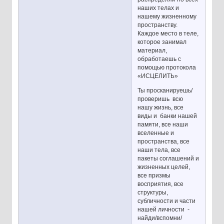
наших телах и
нашему жизненному
пространству.
Каждое место в теле,
которое занимал
материал,
обработаешь с
помощью протокола
«ИСЦЕЛИТЬ»
Ты просканируешь/
проверишь всю
нашу жизнь, все
виды и банки нашей
памяти, все наши
вселенные и
пространства, все
наши тела, все
пакеты соглашений и
жизненных целей,
все призмы
восприятия, все
структуры,
субличности и части
нашей личности -
найди/вспомни/