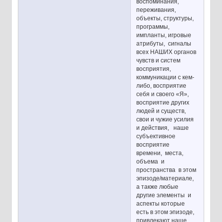
воспоминания,
переживания,
объекты, структуры,
программы,
импланты, игровые
атрибуты, сигналы
всех НАШИХ органов
чувств и систем
восприятия,
коммуникации с кем-
либо, восприятие
себя и своего «Я»,
восприятие других
людей и существ,
свои и чужие усилия
и действия, наше
субъективное
восприятие
времени, места,
объема и
пространства в этом
эпизоде/материале,
а также любые
другие элементы и
аспекты которые
есть в этом эпизоде,
привлекают наше