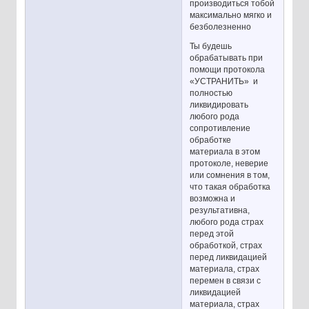
производиться тобой
максимально мягко и
безболезненно
Ты будешь
обрабатывать при
помощи протокола
«УСТРАНИТЬ» и
полностью
ликвидировать
любого рода
сопротивление
обработке
материала в этом
протоколе, неверие
или сомнения в том,
что такая обработка
возможна и
результативна,
любого рода страх
перед этой
обработкой, страх
перед ликвидацией
материала, страх
перемен в связи с
ликвидацией
материала, страх