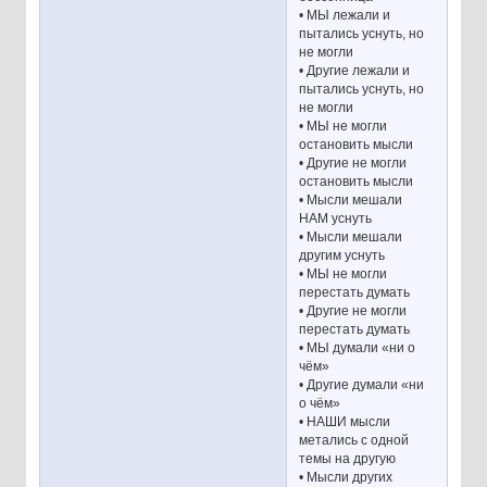
• МЫ лежали и
пытались уснуть, но
не могли
• Другие лежали и
пытались уснуть, но
не могли
• МЫ не могли
остановить мысли
• Другие не могли
остановить мысли
• Мысли мешали
НАМ уснуть
• Мысли мешали
другим уснуть
• МЫ не могли
перестать думать
• Другие не могли
перестать думать
• МЫ думали «ни о
чём»
• Другие думали «ни
о чём»
• НАШИ мысли
метались с одной
темы на другую
• Мысли других