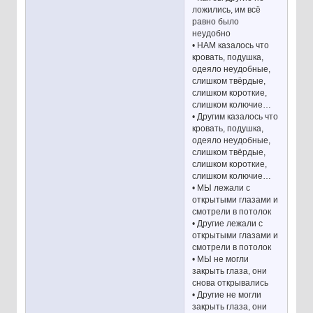
ложились, им всё
равно было
неудобно
• НАМ казалось что
кровать, подушка,
одеяло неудобные,
слишком твёрдые,
слишком короткие,
слишком колючие…
• Другим казалось что
кровать, подушка,
одеяло неудобные,
слишком твёрдые,
слишком короткие,
слишком колючие…
• МЫ лежали с
открытыми глазами и
смотрели в потолок
• Другие лежали с
открытыми глазами и
смотрели в потолок
• МЫ не могли
закрыть глаза, они
снова открывались
• Другие не могли
закрыть глаза, они