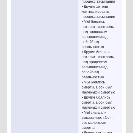
процесс засыпания
• Другие хотели
контролировать
процесс засыпания
• МЫ боялись
потерять контроль
над процессом
засыпания/над
собой/над
реальностью
• Другие боялись
потерять контроль
над процессом
засыпания/над
собой/над
реальностью
• МЫ боялись
смерти, а сон был
маленькой смертью
• Другие боялись
смерти, а сон был
маленькой смертью
• МЫ слышали
выражение: «Сон,
это маленькая
смерть»
• Другие слышали