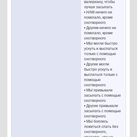
валериану, чтобы
лучше засыпать
• НАМ ничего не
помогало, кроме
снотворного
• Другим ничего не
помогало, кроме
снотворного
• МЫ могли быстро
уснуть и выспаться
только с помощью
снотворного
• Другие могли
быстро уснуть и
выспаться только с
помощью
снотворного
• МЫ привыкали
засыпать с помощью
снотворного
• Другие привыкали
засыпать с помощью
снотворного
• МЫ боялись
ложиться спать без
снотворного,