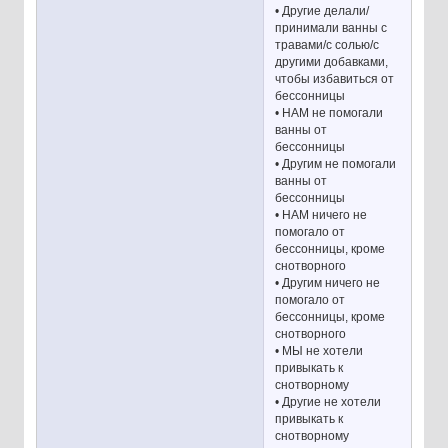
• Другие делали/
принимали ванны с
травами/с солью/с
другими добавками,
чтобы избавиться от
бессонницы
• НАМ не помогали
ванны от
бессонницы
• Другим не помогали
ванны от
бессонницы
• НАМ ничего не
помогало от
бессонницы, кроме
снотворного
• Другим ничего не
помогало от
бессонницы, кроме
снотворного
• МЫ не хотели
привыкать к
снотворному
• Другие не хотели
привыкать к
снотворному