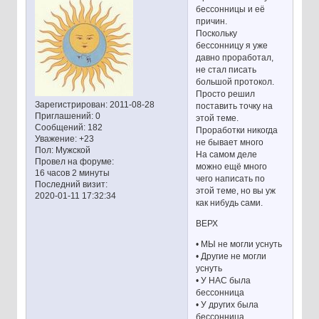
бессонницы и её
причин.
Поскольку
бессонницу я уже
давно проработал,
не стал писать
большой протокол.
Просто решил
Зарегистрирован
: 2011-08-28
поставить точку на
Приглашений:
0
этой теме.
Сообщений:
182
Проработки никогда
Уважение:
+23
не бывает много
Пол:
Мужской
На самом деле
Провел на форуме:
можно ещё много
16 часов 2 минуты
чего написать по
Последний визит:
этой теме, но вы уж
2020-01-11 17:32:34
как нибудь сами.
ВЕРХ
• МЫ не могли уснуть
• Другие не могли
уснуть
• У НАС была
бессонница
• У других была
бессонница