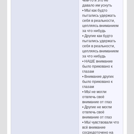
чём-то и это не
давало им уснуть
• МЫ как будто
пытались удержать
себя в реальности,
цепляясь вниманием
за что нибудь
• Другие как будто
пытались удержать
себя в реальности,
цепляясь вниманием
за что нибудь
• НАШЕ внимание
было приковано к
глазам
• Внимание других
было приковано к
глазам
• МЫ не могли
отвлечь своё
внимание от глаз
• Другие не могли
отвлечь своё
внимание от глаз
• МЫ чувствовали что
всё внимание
сосредоточено на