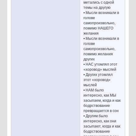
метались с одной
темы на другую
• Мысли возникали в
голове
самопроизвольно,
помимо НАШЕГО
желания
• Мысли возникали в
голове
самопроизвольно,
помимо желания
других
• НАС утомлял этот
«хоровод» мыслей
• Других утомлял
этот «хоровод»
мыслей
• НАМ было
интересно, как МЫ
засыпаем, когда и как
бодрствование
превращается в сон
• Другим было
интересно, как они
засыпают, когда и как
бодрствование