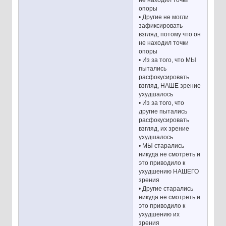
не находил точки
опоры
• Другие не могли
зафиксировать
взгляд, потому что он
не находил точки
опоры
• Из за того, что МЫ
пытались
расфокусировать
взгляд, НАШЕ зрение
ухудшалось
• Из за того, что
другие пытались
расфокусировать
взгляд, их зрение
ухудшалось
• МЫ старались
никуда не смотреть и
это приводило к
ухудшению НАШЕГО
зрения
• Другие старались
никуда не смотреть и
это приводило к
ухудшению их
зрения