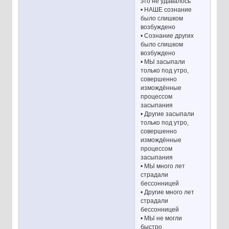
это не удавалось
• НАШЕ сознание
было слишком
возбуждено
• Сознание других
было слишком
возбуждено
• МЫ засыпали
только под утро,
совершенно
измождённые
процессом
засыпания
• Другие засыпали
только под утро,
совершенно
измождённые
процессом
засыпания
• МЫ много лет
страдали
бессонницей
• Другие много лет
страдали
бессонницей
• МЫ не могли
быстро