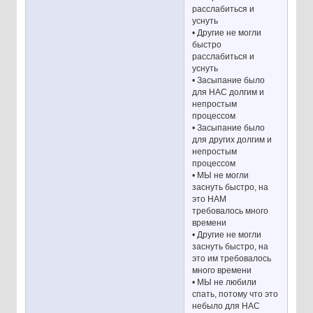
расслабиться и
уснуть
• Другие не могли
быстро
расслабиться и
уснуть
• Засыпание было
для НАС долгим и
непростым
процессом
• Засыпание было
для других долгим и
непростым
процессом
• МЫ не могли
заснуть быстро, на
это НАМ
требовалось много
времени
• Другие не могли
заснуть быстро, на
это им требовалось
много времени
• МЫ не любили
спать, потому что это
небыло для НАС