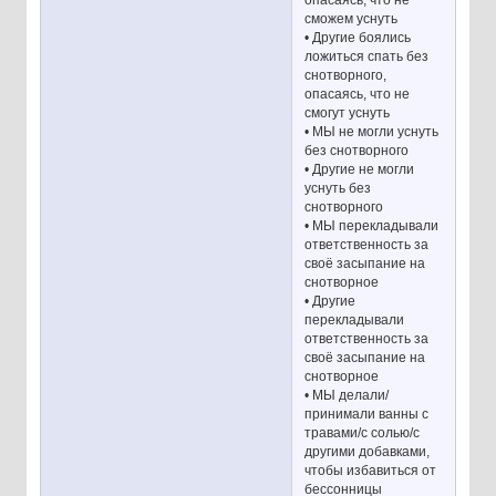
опасаясь, что не
сможем уснуть
• Другие боялись
ложиться спать без
снотворного,
опасаясь, что не
смогут уснуть
• МЫ не могли уснуть
без снотворного
• Другие не могли
уснуть без
снотворного
• МЫ перекладывали
ответственность за
своё засыпание на
снотворное
• Другие
перекладывали
ответственность за
своё засыпание на
снотворное
• МЫ делали/
принимали ванны с
травами/с солью/с
другими добавками,
чтобы избавиться от
бессонницы