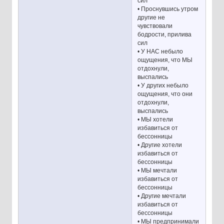
сил
• Проснувшись утром
другие не
чувствовали
бодрости, прилива
сил
• У НАС небыло
ощущения, что МЫ
отдохнули,
выспались
• У других небыло
ощущения, что они
отдохнули,
выспались
• МЫ хотели
избавиться от
бессонницы
• Другие хотели
избавиться от
бессонницы
• МЫ мечтали
избавиться от
бессонницы
• Другие мечтали
избавиться от
бессонницы
• МЫ предпринимали