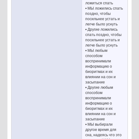
ложиться спать
• МЫ ложились спать
поздно, чтобы
посильнее устать и
легче было уснуть
• Другие ложились
спать поздно, чтобы
посильнее устать и
легче было уснуть
• МЫ любым
способом
воспринимали
информацию о
биоритмах и их
влиянии на сон и
засыпание
• Другие любым
способом
воспринимали
информацию о
биоритмах и их
влиянии на сон и
засыпание
• МЫ выбирали
другое время для
сна, надеясь что это