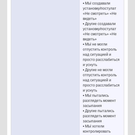
• МЫ создавали
установку/постулат
«Не смотреть» «Не
видеть»
• Другие создавали
установку/постулат
«Не смотреть» «Не
видеть»
• МЫ не могли
отпустить контроль
над ситуацией и
просто расслабиться
и уснуть
• Другие не могли
отпустить контроль
над ситуацией и
просто расслабиться
и уснуть
• МЫ пытались
разглядеть момент
засыпания
• Другие пытались
разглядеть момент
засыпания
• МЫ хотели
контролировать