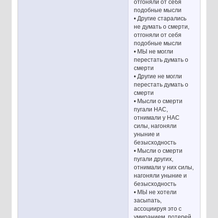
отгоняли от себя
подобные мысли
• Другие старались
не думать о смерти,
отгоняли от себя
подобные мысли
• МЫ не могли
перестать думать о
смерти
• Другие не могли
перестать думать о
смерти
• Мысли о смерти
пугали НАС,
отнимали у НАС
силы, нагоняли
уныние и
безысходность
• Мысли о смерти
пугали других,
отнимали у них силы,
нагоняли уныние и
безысходность
• МЫ не хотели
засыпать,
ассоциируя это с
умиранием, потерей