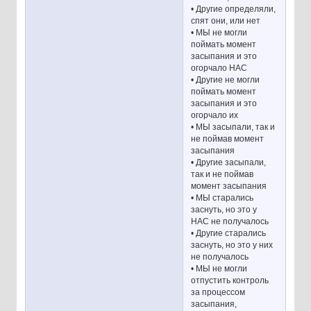
• Другие определяли,
спят они, или нет
• МЫ не могли
поймать момент
засыпания и это
огорчало НАС
• Другие не могли
поймать момент
засыпания и это
огорчало их
• МЫ засыпали, так и
не поймав момент
засыпания
• Другие засыпали,
так и не поймав
момент засыпания
• МЫ старались
заснуть, но это у
НАС не получалось
• Другие старались
заснуть, но это у них
не получалось
• МЫ не могли
отпустить контроль
за процессом
засыпания,