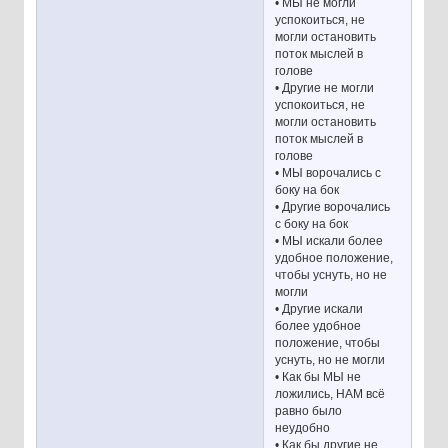
• МЫ не могли
успокоиться, не
могли остановить
поток мыслей в
голове
• Другие не могли
успокоиться, не
могли остановить
поток мыслей в
голове
• МЫ ворочались с
боку на бок
• Другие ворочались
с боку на бок
• МЫ искали более
удобное положение,
чтобы уснуть, но не
могли
• Другие искали
более удобное
положение, чтобы
уснуть, но не могли
• Как бы МЫ не
ложились, НАМ всё
равно было
неудобно
• Как бы другие не