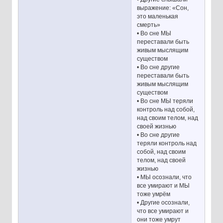
выражение: «Сон,
это маленькая
смерть»
• Во сне МЫ
переставали быть
живым мыслящим
существом
• Во сне другие
переставали быть
живым мыслящим
существом
• Во сне МЫ теряли
контроль над собой,
над своим телом, над
своей жизнью
• Во сне другие
теряли контроль над
собой, над своим
телом, над своей
жизнью
• МЫ осознали, что
все умирают и МЫ
тоже умрём
• Другие осознали,
что все умирают и
они тоже умрут