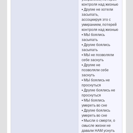
контроля над жизнью
• Другие не хотели
засыпать,
ассоциируя это с
умиранием, потерей
контроля над жизнью
• МЫ боялись
засыпать
• Другие боялись
засыпать
• МЫ не позволяли
себе заснуть
• Другие не
позволяли себе
заснуть
• МЫ боялись не
проснуться
• Другие боялись не
проснуться
• МЫ боялись
умереть во сне
• Другие боялись
умереть во сне
• Мысли о смерти, о
смысле жизни не
давали НАМ уснуть