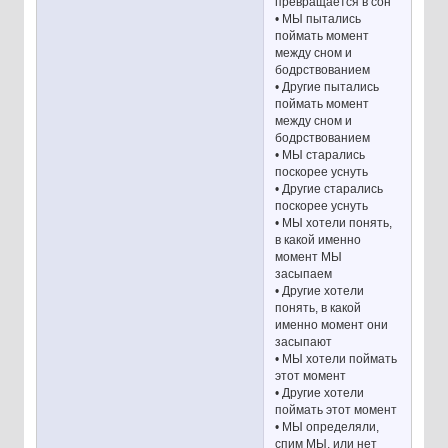
превращается в сон
• МЫ пытались
поймать момент
между сном и
бодрствованием
• Другие пытались
поймать момент
между сном и
бодрствованием
• МЫ старались
поскорее уснуть
• Другие старались
поскорее уснуть
• МЫ хотели понять,
в какой именно
момент МЫ
засыпаем
• Другие хотели
понять, в какой
именно момент они
засыпают
• МЫ хотели поймать
этот момент
• Другие хотели
поймать этот момент
• МЫ определяли,
спим МЫ, или нет