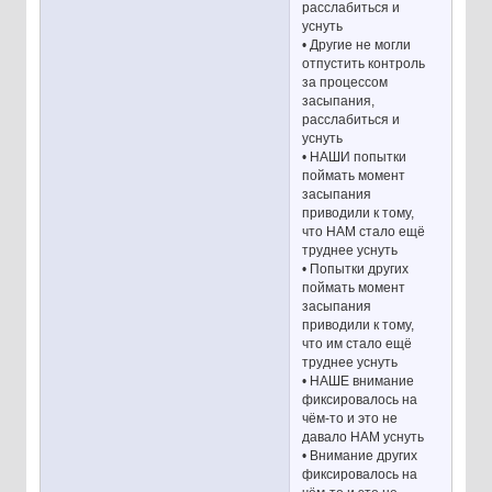
расслабиться и
уснуть
• Другие не могли
отпустить контроль
за процессом
засыпания,
расслабиться и
уснуть
• НАШИ попытки
поймать момент
засыпания
приводили к тому,
что НАМ стало ещё
труднее уснуть
• Попытки других
поймать момент
засыпания
приводили к тому,
что им стало ещё
труднее уснуть
• НАШЕ внимание
фиксировалось на
чём-то и это не
давало НАМ уснуть
• Внимание других
фиксировалось на