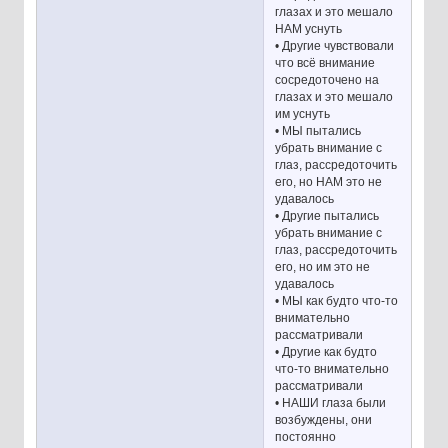
глазах и это мешало
НАМ уснуть
• Другие чувствовали
что всё внимание
сосредоточено на
глазах и это мешало
им уснуть
• МЫ пытались
убрать внимание с
глаз, рассредоточить
его, но НАМ это не
удавалось
• Другие пытались
убрать внимание с
глаз, рассредоточить
его, но им это не
удавалось
• МЫ как будто что-то
внимательно
рассматривали
• Другие как будто
что-то внимательно
рассматривали
• НАШИ глаза были
возбуждены, они
постоянно