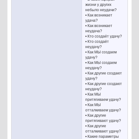
жизни у других
небыло неудачи?
• Как возникает
удача?
• Как возникает
неудача?
• Кто создаёт удачу?
• Кто создаёт
неудачу?
• Как МЫ создаем
удачу?
• Как МЫ создаем
неудачу?
• Как другие создают
удачу?
• Как другие создают
неудачу?
• Как МЫ
притягиваем удачу?
• Как МЫ
отталкиваем удачу?
• Как другие
притягивают удачу?
• Как другие
отталкивают удачу?
• Какие параметры