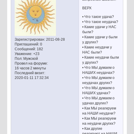
ВЕРХ
• Что такое удача?
• Что такое неудача?
• Какие удачи у НАС
были?
• Какие удачи у были
Зарегистрирован
: 2011-08-28
у других?
Приглашений:
0
• Какие неудачи у
Сообщений:
182
НАС были?
Уважение:
+23
• Какие неудачи были
Пол:
Мужской
у других?
Провел на форуме:
• Что МЫ думаем о
16 часов 2 минуты
НАШИХ неудачах?
Последний визит:
• Что МЫ думаем о
2020-01-11 17:32:34
неудачах других?
• Что МЫ думаем о
НАШИХ удачах?
• Что МЫ думаем о
удачах других?
• Как МЫ реагируем
на НАШИ неудачи?
• Как МЫ реагируем
на неудачи других?
• Как другие
реагируют на НАШИ