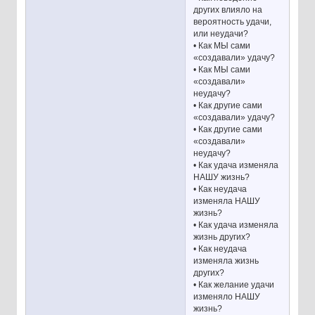
других влияло на
вероятность удачи,
или неудачи?
• Как МЫ сами
«создавали» удачу?
• Как МЫ сами
«создавали»
неудачу?
• Как другие сами
«создавали» удачу?
• Как другие сами
«создавали»
неудачу?
• Как удача изменяла
НАШУ жизнь?
• Как неудача
изменяла НАШУ
жизнь?
• Как удача изменяла
жизнь других?
• Как неудача
изменяла жизнь
других?
• Как желание удачи
изменяло НАШУ
жизнь?