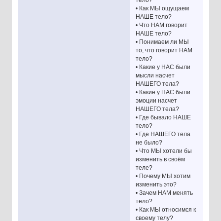
тело?
• Как МЫ ощущаем
НАШЕ тело?
• Что НАМ говорит
НАШЕ тело?
• Понимаем ли МЫ
то, что говорит НАМ
тело?
• Какие у НАС были
мысли насчет
НАШЕГО тела?
• Какие у НАС были
эмоции насчет
НАШЕГО тела?
• Где бывало НАШЕ
тело?
• Где НАШЕГО тела
не было?
• Что МЫ хотели бы
изменить в своём
теле?
• Почему МЫ хотим
изменить это?
• Зачем НАМ менять
тело?
• Как МЫ относимся к
своему телу?