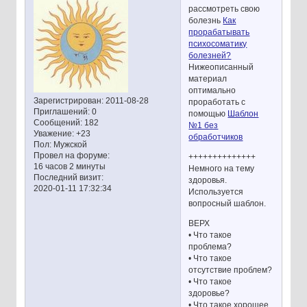
рассмотреть свою
болезнь
Как
прорабатывать
психосоматику
болезней?
Нижеописанный
материал
оптимально
Зарегистрирован
: 2011-08-28
проработать с
Приглашений:
0
помощью
Шаблон
Сообщений:
182
№1 без
Уважение:
+23
обработчиков
Пол:
Мужской
Провел на форуме:
++++++++++++++
16 часов 2 минуты
Немного на тему
Последний визит:
здоровья.
2020-01-11 17:32:34
Используется
вопросный шаблон.
ВЕРХ
• Что такое
проблема?
• Что такое
отсутствие проблем?
• Что такое
здоровье?
• Что такое хорошее