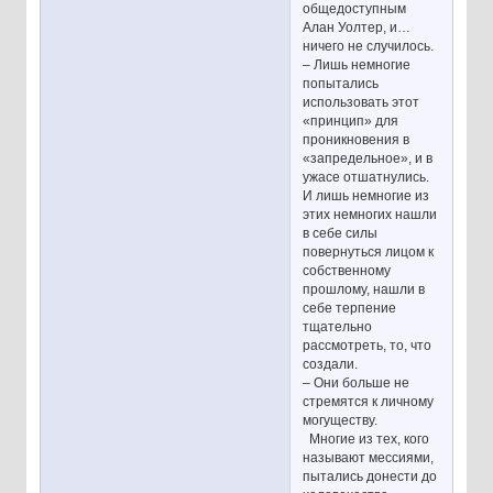
общедоступным
Алан Уолтер, и…
ничего не случилось.
– Лишь немногие
попытались
использовать этот
«принцип» для
проникновения в
«запредельное», и в
ужасе отшатнулись.
И лишь немногие из
этих немногих нашли
в себе силы
повернуться лицом к
собственному
прошлому, нашли в
себе терпение
тщательно
рассмотреть, то, что
создали.
– Они больше не
стремятся к личному
могуществу.
Многие из тех, кого
называют мессиями,
пытались донести до