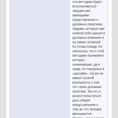
эта методика будет
использоваться
людьми уже
имеющими
представление о
духовных практиках,
людьми, которые уже
набили себе шишки в
духовных исканиях и
не имеют иллюзий
по этому поводу. Но
оказалось, что к этой
методике проявляют
интерес
начинающие, да и
люди, по-тершиеся в
«духовке», так же не
имеют полной
реальности о том,
что такое духовная
практика. Так что я
решил попытаться
дать общее
представление о
том, во что человек
ввязывается.