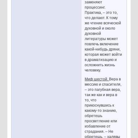
заменяют
процессинг.
Практика, – это то,
что делают. К тому
же чтение всяческой
духовной и около
духовной
литературы может
повлечь включение
какой-нибудь дряни,
которая может войти
в драматизацию и
осложнить жизнь
человеку.
Миф шестой.
Вера в
мессию и спасителя,
– это пагубная вера,
так же как и вера в
то, что
прикоснувшись к
какому-то знанию,
обретешь
просветление или
избавление от
страдания. – Не
обретешь, – халявы