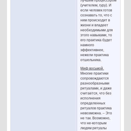
лучшим процессором
(учителем, гуру). И
если человек готов
сознавать то, что с
ним происходит в
жизни и владеет
необходимыми для
этого навыками, то
его практика будет
намного
эффективнее,
нежели практика
отшельника.
Миф восьмой.
Многие практики
сопровождаются
разнообразными
ритуалами, и даже
считается, что без
исполнения
определенных
ритуалов практика
невозможна. – Это
не так. Возможно,
что не-которым
людям ритуалы