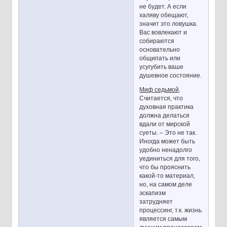
не будет. А если
халяву обещают,
значит это ловушка.
Вас вовлекают и
собираются
основательно
общипать или
усугубить ваше
душевное состояние.
Миф седьмой
.
Считается, что
духовная практика
должна делаться
вдали от мирской
суеты. – Это не так.
Иногда может быть
удобно ненадолго
уединиться для того,
что бы прояснить
какой-то материал,
но, на самом деле
эскапизм
затрудняет
процессинг, т.к. жизнь
является самым