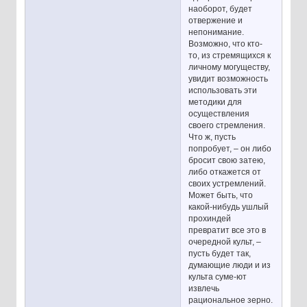
наоборот, будет
отвержение и
непонимание.
Возможно, что кто-
то, из стремящихся к
личному могуществу,
увидит возможность
использовать эти
методики для
осуществления
своего стремления.
Что ж, пусть
попробует, – он либо
бросит свою затею,
либо откажется от
своих устремлений.
Может быть, что
какой-нибудь ушлый
прохиндей
превратит все это в
очередной культ, –
пусть будет так,
думающие люди и из
культа суме-ют
извлечь
рациональное зерно.