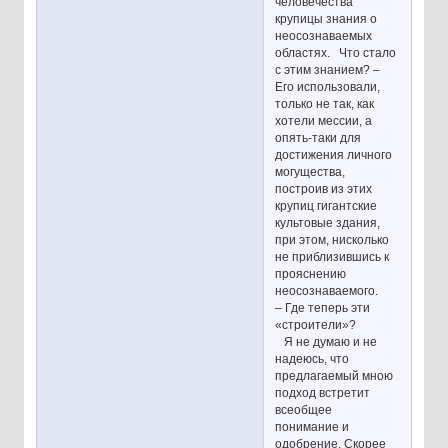
человечества
крупицы знания о
неосознаваемых
областях. Что стало
с этим знанием? –
Его использовали,
только не так, как
хотели мессии, а
опять-таки для
достижения личного
могущества,
построив из этих
крупиц гигантские
культовые здания,
при этом, нисколько
не приблизившись к
прояснению
неосознаваемого.
– Где теперь эти
«строители»?
Я не думаю и не
надеюсь, что
предлагаемый мною
подход встретит
всеобщее
понимание и
одобрение. Скорее