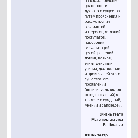
на восстановление
целостности
духовного существа
путем прояснения и
рассмотрения
восприятий,
интересов, желаний,
постулатов,
намерений,
визуализаций,
целей, решений,
логики, планов,
этики, действий,
усилий, достижений
и проигрышей этого
существа, его
проявлений
(индивидуальностей,
отождествлений) а
так же его суждений,
мнений и заповедей.
Жизнь театр
Мы в нем актеры
В. Шекспир
Жизнь театр