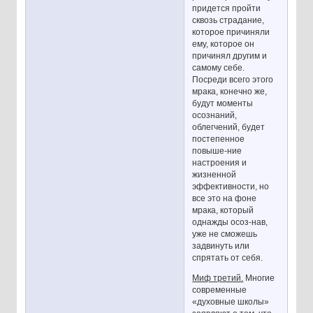
придется пройти
сквозь страдание,
которое причиняли
ему, которое он
причинял другим и
самому себе.
Посреди всего этого
мрака, конечно же,
будут моменты
осознаний,
облегчений, будет
постепенное
повыше-ние
настроения и
жизненной
эффективности, но
все это на фоне
мрака, который
однажды осоз-нав,
уже не сможешь
задвинуть или
спрятать от себя.
Миф третий.
Многие
современные
«духовные школы»