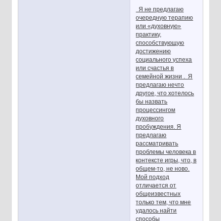
Я не предлагаю
очередную терапию
или «духовную»
практику,
способствующую
достижению
социального успеха
или счастья в
семейной жизни . Я
предлагаю нечто
другое, что хотелось
бы назвать
процессингом
духовного
пробуждения. Я
предлагаю
рассматривать
проблемы человека в
контексте игры, что, в
общем-то, не ново.
Мой подход
отличается от
общеизвестных
только тем, что мне
удалось найти
способы