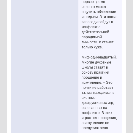
первое время
человек может
ощутить облегчение
и подъем. Эти новые
заповеди войдут в
конфликт с
действительной
парадигмой
личности, и станет
только хуже.
Миф одиннадцатый.
Многие духовные
школы ставят в
основу практики
прощение и
искупление. – Это
почти не работает
т.к. мы находимся в
системе
деструктивных игр,
основанных на
конфликте. В этих
играх нет прощения,
а искупление не
предусмотрено.