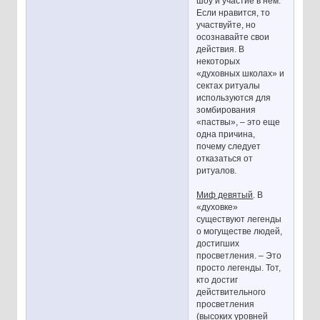
шоу и участие в нем.
Если нравится, то
участвуйте, но
осознавайте свои
действия. В
некоторых
«духовных школах» и
сектах ритуалы
используются для
зомбирования
«паствы», – это еще
одна причина,
почему следует
отказаться от
ритуалов.
Миф девятый
. В
«духовке»
существуют легенды
о могуществе людей,
достигших
просветления. – Это
просто легенды. Тот,
кто достиг
действительного
просветления
(высоких уровней