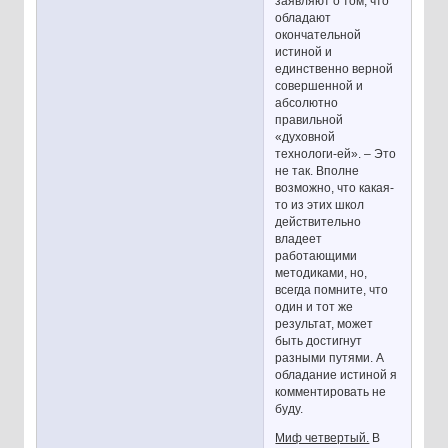
заявляют о том, что
обладают
окончательной
истиной и
единственно верной
совершенной и
абсолютно
правильной
«духовной
технологи-ей». – Это
не так. Вполне
возможно, что какая-
то из этих школ
действительно
владеет
работающими
методиками, но,
всегда помните, что
один и тот же
результат, может
быть достигнут
разными путями. А
обладание истиной я
комментировать не
буду.
Миф четвертый.
В