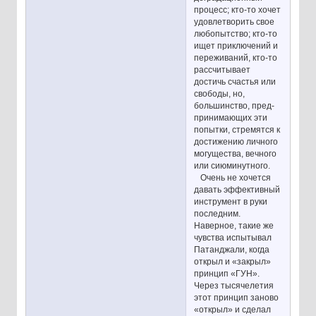
процесс; кто-то хочет
удовлетворить свое
любопытство; кто-то
ищет приключений и
переживаний, кто-то
рассчитывает
достичь счастья или
свободы, но,
большинство, пред-
принимающих эти
попытки, стремятся к
достижению личного
могущества, вечного
или сиюминутного.
Очень не хочется
давать эффективный
инструмент в руки
последним.
Наверное, такие же
чувства испытывал
Патанджали, когда
открыл и «закрыл»
принцип «ГУН».
Через тысячелетия
этот принцип заново
«открыл» и сделал