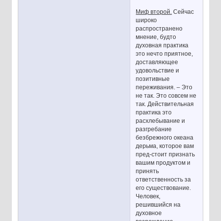
Миф второй.
Сейчас
широко
распространено
мнение, будто
духовная практика
это нечто приятное,
доставляющее
удовольствие и
позитивные
переживания. – Это
не так. Это совсем не
так. Действительная
практика это
расхлебывание и
разгребание
безбрежного океана
дерьма, которое вам
пред-стоит признать
вашим продуктом и
принять
ответственность за
его существование.
Человек,
решившийся на
духовное