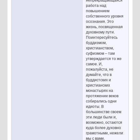
непрекращающаяся
работа над
повышением
собственного уровня
осознания. Это
жизнь, посвященная
духовному пути.
Поинтересуйтесь
буддизмом,
христианством,
суфизмом – там
утверждается то же
самое. И,
пожалуйста, не
думайте, что в
буддистских и
христианских
монастырях на
протяжении веков
собирались одни
идиоты. В
большинстве своем
эти люди были и,
возможно, остаются
куда более духовно
грамотными, нежели
мы с вами.