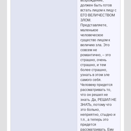
возрождение,
должен быть готов
встать лицом к лицу с
ЕГО ВЕЛИЧЕСТВОМ
ЗЛОМ.
Представляете,
маленькое
человеческое
существо лицом к
величию зла. Это
совсем не
романтично, – это
страшно, очень
страшно, и тем
более страшно,
узнать в этом зле
самого себя.
Человеку придется
рассматривать то,
что он решил не
знать. Да, РЕШИЛ НЕ
ЗНАТЬ, потому что
это больно,
неприятно, стыдно и
т.п., а теперь это
придется
рассматривать. Ему