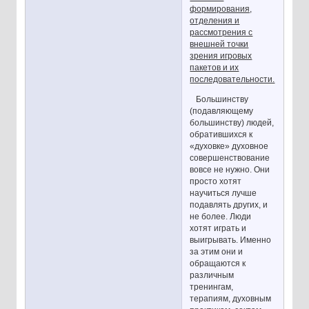
формирования,
отделения и
рассмотрения с
внешней точки
зрения игровых
пакетов и их
последовательности.
Большинству
(подавляющему
большинству) людей,
обратившихся к
«духовке» духовное
совершенствование
вовсе не нужно. Они
просто хотят
научиться лучше
подавлять других, и
не более. Люди
хотят играть и
выигрывать. Именно
за этим они и
обращаются к
различным
тренингам,
терапиям, духовным