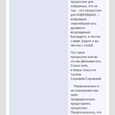
процессинг для
избранных, это не
так, – это процессинг
для ИЗБРАВШИХ, –
избравших
тяжелейший путь
духовного
возрождения.
Как видите, я честен
с вами, будьте и вы
честны с собой.
Что такое
процессинг или во
что вы ввязываетесь
Спаси себя,
и вокруг спасутся
тысячи.
Серафим Саровский
Первоначально я
не планировал как-
либо
предварительно
представлять
процессинг.
Предполагалось, что