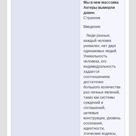
Мы в нем массовка
Актеры вымерли
давно
.
Странник
Введение
Люди разные,
каждый человек
уникален, нет двух
одинаковых людей.
Уникальность
человека, его
индивидуальность
задается
соотношением
достаточно
большого количества
раз-личных явлений,
таких как системы
суждений и
соглашений,
целевые
конструкции, уровень
осознания,
идентности,
этические кодексы,