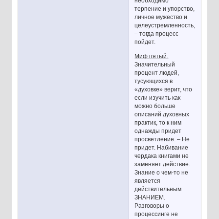
необходимо
терпение и упорство,
личное мужество и
целеустремленность,
– тогда процесс
пойдет.
Миф пятый.
Значительный
процент людей,
тусующихся в
«духовке» верит, что
если изучить как
можно больше
описаний духовных
практик, то к ним
однажды придет
просветление. – Не
придет. Набивание
чердака книгами не
заменяет действие.
Знание о чем-то не
является
действительным
ЗНАНИЕМ.
Разговоры о
процессинге не