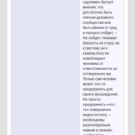
«духовке» бытует
мнение, что
достаточно быть
членом духовного
сообщества или
быть вблизи от гуру,
и процесс пойдет. –
Не пойдет. Никакая
близость ни к гуру, ни
к святому, ни к
самому Богу не
освобождает
человека от
ответственности за
сотворенное им.
Только сам человек
может что-то
предпринять для
своего восхождения.
Но просто
предпринять «что-
то» совершенно
недостаточно, –
необходимы
разнообразные
навыки и знания,