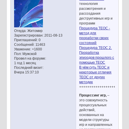
технология
рассмотрения и
рассоздания
деструктивных игр и
программ
Процедура ТЕОС -
Откуда:
Житомир
метод для
Зарегистрирован
: 2011-08-13
проработки своих
Приглашений:
0
состояний
Сообщений:
11463
Процедура ТЕОС 2.
Уважение:
+1600
Проработка
Пол:
Мужской
эпизодов прошлого с
Провел на форуме:
помощью ТЕОС
1 год 1 месяц
В чём суть ТЕОС и
Последний визит:
некоторые отличия
Вчера 15:37:10
ТЕОС от других
методик
++++++++++++++++++++++++
Процессинг игр,
–
это совокупность
процессуальных
действий,
основанных на
модели структуры
игр и направленных