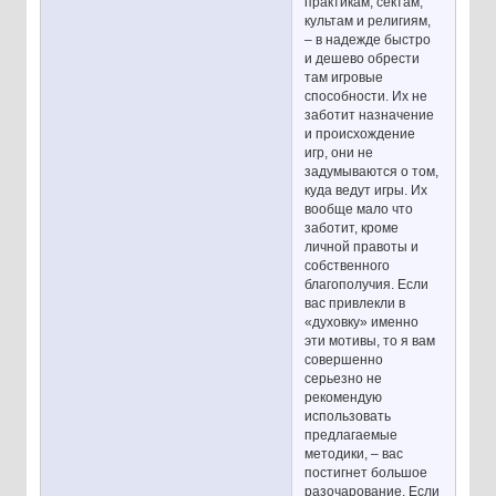
практикам, сектам,
культам и религиям,
– в надежде быстро
и дешево обрести
там игровые
способности. Их не
заботит назначение
и происхождение
игр, они не
задумываются о том,
куда ведут игры. Их
вообще мало что
заботит, кроме
личной правоты и
собственного
благополучия. Если
вас привлекли в
«духовку» именно
эти мотивы, то я вам
совершенно
серьезно не
рекомендую
использовать
предлагаемые
методики, – вас
постигнет большое
разочарование. Если