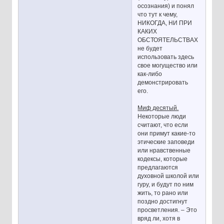
осознания) и понял
что тут к чему,
НИКОГДА, НИ ПРИ
КАКИХ
ОБСТОЯТЕЛЬСТВАХ
не будет
использовать здесь
свое могущество или
как-либо
демонстрировать
его.
Миф десятый.
Некоторые люди
считают, что если
они примут какие-то
этические заповеди
или нравственные
кодексы, которые
предлагаются
духовной школой или
гуру, и будут по ним
жить, то рано или
поздно достигнут
просветления. – Это
вряд ли, хотя в