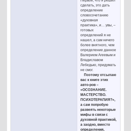
Первое, что я решил
сделать, это дать
определение
словосочетанию
«духовная
практика», и… увы, –
готовых
определений я не
нашел, а сам ничего
более внятного, чем
определение данное
Валерием Агеевым и
Владиславом
Лебедько, придумать
не смог.
Поэтому отсылаю
вас к книге этих
авто-ров –
«ОСОЗНАНИЕ.
МАСТЕРСТВО.
ПСИХОТЕРАПИЯ?»,
а сам попробую
развеять некоторые
мифы в связи с
духовной практикой,
а заодно, вместо
определения,