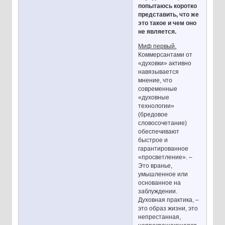
попытаюсь коротко
представить, что же
это такое и чем оно
не является.
Миф первый.
Коммерсантами от
«духовки» активно
навязывается
мнение, что
современные
«духовные
технологии»
(бредовое
словосочетание)
обеспечивают
быстрое и
гарантированное
«просветление». –
Это вранье,
умышленное или
основанное на
заблуждении.
Духовная практика, –
это образ жизни, это
непрестанная,