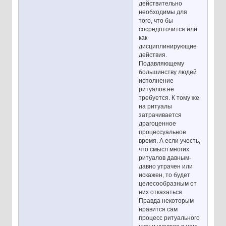
действительно
необходимы для
того, что бы
сосредоточится или
как
дисциплинирующие
действия.
Подавляющему
большинству людей
исполнение
ритуалов не
требуется. К тому же
на ритуалы
затрачивается
драгоценное
процессуальное
время. А если учесть,
что смысл многих
ритуалов давным-
давно утрачен или
искажен, то будет
целесообразным от
них отказаться.
Правда некоторым
нравится сам
процесс ритуального