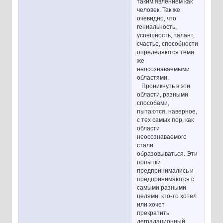
таким явлением как
человек. Так же
очевидно, что
гениальность,
успешность, талант,
счастье, способности
определяются теми
же
неосознаваемыми
областями.
Проникнуть в эти
области, разными
способами,
пытаются, наверное,
с тех самых пор, как
области
неосознаваемого
стали
образовываться. Эти
попытки
предпринимались и
предпринимаются с
самыми разными
целями: кто-то хотел
или хочет
прекратить
деградационный