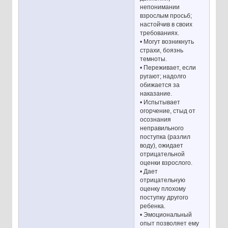
непонимании
взрослым просьб;
настойчив в своих
требованиях.
• Могут возникнуть
страхи, боязнь
темноты.
• Переживает, если
ругают; надолго
обижается за
наказание.
• Испытывает
огорчение, стыд от
осознания
неправильного
поступка (разлил
воду), ожидает
отрицательной
оценки взрослого.
• Дает
отрицательную
оценку плохому
поступку другого
ребенка.
• Эмоциональный
опыт позволяет ему