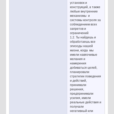
установок и
конструкций, а также
любые внутренние
механизмы и
системы контроля за
соблюдением всех
запретов и
ограничений
1.2. Ты найдешь и
обработаешь все
эпизоды нашей
жизни, когда мы
имели навязчивые
желания и
намерения
добиваться целей,
планировали
стратегии поведения
и действий,
принимали
решения,
предпринимали
усилия, имели
реальные действия и
получали
негативный или