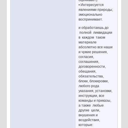
• Интересуется
явлениями природы;
эмоционально
воспринимает.
и обработаешь до
полной ликвидации
в каждом таком
материале
абсолютно все наши
и чужие решения,
согласия,
соглашения,
договоренности,
обещания,
обязательства,
блоки, блокировки,
любого рода
указания, установки,
инструкции, все
команды и приказы,
а также любые
другие цели,
внушения и
воздействия,
которые: