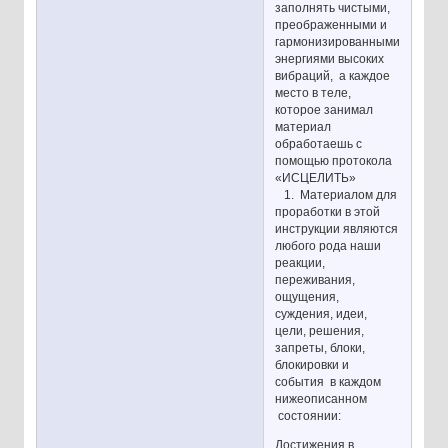
заполнять чистыми,
преображенными и
гармонизированными
энергиями высоких
вибраций, а каждое
место в теле,
которое занимал
материал
обработаешь с
помощью протокола
«ИСЦЕЛИТЬ»
1. Материалом для
проработки в этой
инструкции являются
любого рода наши
реакции,
переживания,
ощущения,
суждения, идеи,
цели, решения,
запреты, блоки,
блокировки и
события в каждом
нижеописанном
состоянии:
Достижения в