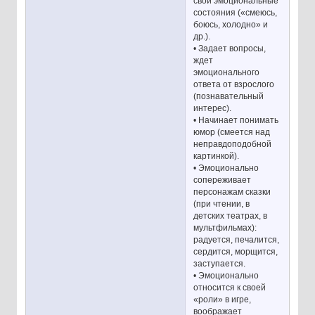
свои эмоциональные
состояния («смеюсь,
боюсь, холодно» и
др.).
• Задает вопросы,
ждет
эмоционального
ответа от взрослого
(познавательный
интерес).
• Начинает понимать
юмор (смеется над
неправдоподобной
картинкой).
• Эмоционально
сопереживает
персонажам сказки
(при чтении, в
детских театрах, в
мультфильмах):
радуется, печалится,
сердится, морщится,
заступается.
• Эмоционально
относится к своей
«роли» в игре,
воображает