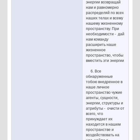
энергии возвращай
нам и равномерно
распределяй по всех
наших телах и всему
нашему жизненному
пространству. При
необходимости - дай
нам команду
расширить наше
жизненное
пространство, чтобы
вместить эти энергии
6. Все
обнаруженные
тобою внедренное в
наше личное
пространство чужие
агенты, сущности,
энергии, структуры и
атрибуты - очисти от
всего, что
принуждает их
находится в нашем
пространстве и
воздействовать на