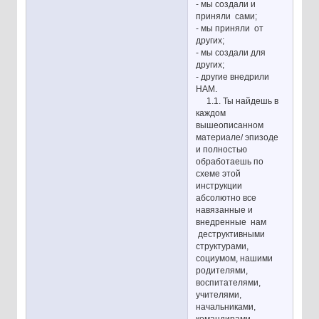
- мы создали и
приняли сами;
- мы приняли от
других;
- мы создали для
других;
- другие внедрили
НАМ.
1.1. Ты найдешь в
каждом
вышеописанном
материале/ эпизоде
и полностью
обработаешь по
схеме этой
инструкции
абсолютно все
навязанные и
внедренные нам
деструктивными
структурами,
социумом, нашими
родителями,
воспитателями,
учителями,
начальниками,
командирами,