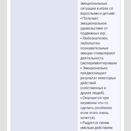
эмоциональные
ситуации в играх со
взрослыми и детьми.
• Получает
эмоциональное
удовольствие от
подвижных игр.
• Любознателен,
любопытен:
познавательные
эмоции стимулируют
деятельность
(экспериментирование).
• Эмоционально
предвосхищает
результат некоторых
действий
(собственных и
других людей).
• Огорчается при
неумении что-то
сделать (особенно
если этого очень
хочется).
• Радуется своим
умелым действиям.