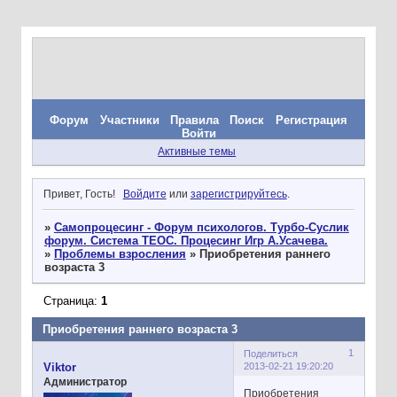
Форум
Участники
Правила
Поиск
Регистрация
Войти
Активные темы
Привет, Гость!
Войдите
или
зарегистрируйтесь
.
»
Самопроцесинг - Форум психологов. Турбо-Суслик
форум. Система ТЕОС. Процесинг Игр А.Усачева.
»
Проблемы взросления
»
Приобретения раннего
возраста 3
Страница:
1
Приобретения раннего возраста 3
1
Поделиться
2013-02-21 19:20:20
Viktor
Администратор
Приобретения