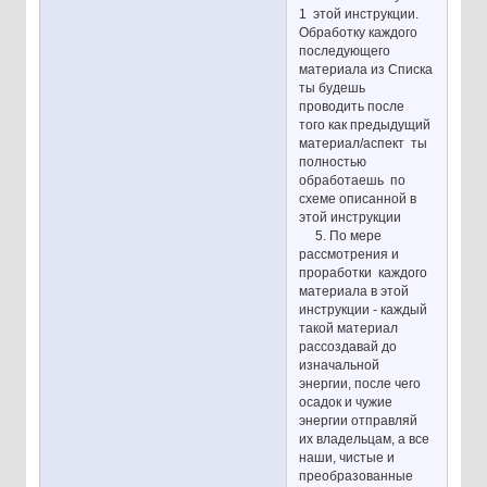
1 этой инструкции.
Обработку каждого
последующего
материала из Списка
ты будешь
проводить после
того как предыдущий
материал/аспект ты
полностью
обработаешь по
схеме описанной в
этой инструкции
5. По мере
рассмотрения и
проработки каждого
материала в этой
инструкции - каждый
такой материал
рассоздавай до
изначальной
энергии, после чего
осадок и чужие
энергии отправляй
их владельцам, а все
наши, чистые и
преобразованные