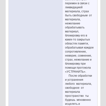
перемен в связи с
ликвидацией
материала, страх
быть свободным от
материала,
нежелание
обрабатывать
материал,
блокировку его в
каких-то закрытых
областях памяти,
обрабатывая каждое
сопротивление,
неверие, сомнение,
страх, нежелание и
блокировку при
помощи протокола
«УСТРАНИТЬ».
После обработки
и устранения
любого материала,
свободное от
материала
пространство ты
будешь мгновенно
исцелять и