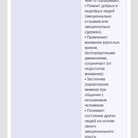
чем-то спрашивают.
• Помнит добрых и
недобрых людей
(эмоционально
отзывчив или
эмоционально
сдержан).
• Привлекает
внимание взрослых
криком,
беспорядочными
движениями,
озорничает (от
недостатка
внимания).
• Застенчив
(характерная
мимика) при
общении с
незнакомым
человеком.
• Понимает
состояние других
людей на основе
своего
эмоционального
опыта.