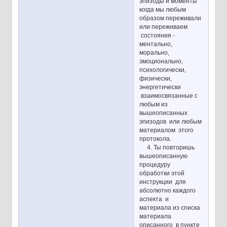
эпизоды и моменты
когда мы любым
образом переживали
или переживаем
состояния -
ментально,
морально,
эмоционально,
психологически,
физически,
энергетически
взаимосвязанные с
любым из
вышеописанных
эпизодов или любым
материалом этого
протокола.
4. Ты повторишь
вышеописанную
процедуру
обработки этой
инструкции для
абсолютно каждого
аспекта и
материала из списка
материала
описанного в пункте