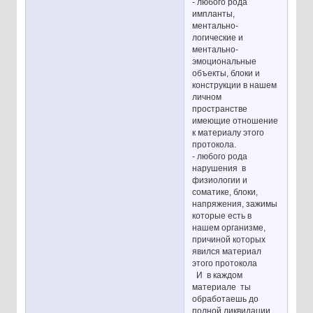
- любого рода
импланты,
ментально-
логические и
ментально-
эмоциональные
объекты, блоки и
конструкции в нашем
личном
пространстве
имеющие отношение
к материалу этого
протокола.
- любого рода
нарушения в
физиологии и
соматике, блоки,
напряжения, зажимы
которые есть в
нашем организме,
причиной которых
явился материал
этого протокола
И в каждом
материале ты
обработаешь до
полной ликвидации