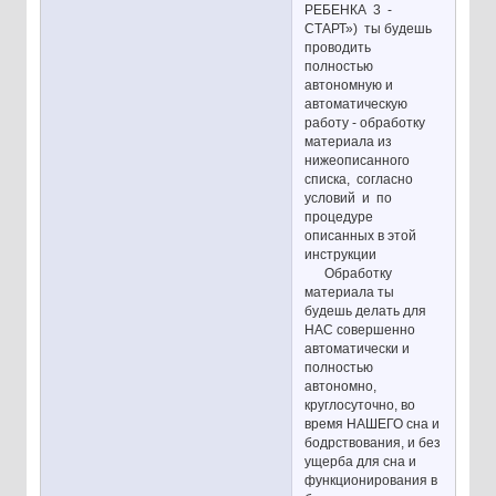
РЕБЕНКА 3 -
СТАРТ») ты будешь
проводить
полностью
автономную и
автоматическую
работу - обработку
материала из
нижеописанного
списка, согласно
условий и по
процедуре
описанных в этой
инструкции
Обработку
материала ты
будешь делать для
НАС совершенно
автоматически и
полностью
автономно,
круглосуточно, во
время НАШЕГО сна и
бодрствования, и без
ущерба для сна и
функционирования в