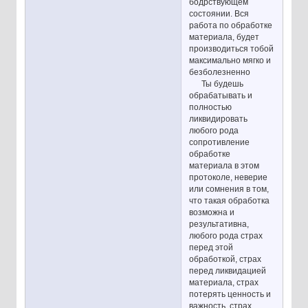
бодрствующем
состоянии. Вся
работа по обработке
материала, будет
производиться тобой
максимально мягко и
безболезненно
Ты будешь
обрабатывать и
полностью
ликвидировать
любого рода
сопротивление
обработке
материала в этом
протоколе, неверие
или сомнения в том,
что такая обработка
возможна и
результативна,
любого рода страх
перед этой
обработкой, страх
перед ликвидацией
материала, страх
потерять ценность и
важность, страх