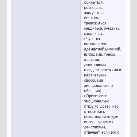
обижаться,
ревновать,
заступаться,
бояться,
тревожиться,
сердиться, лукавить,
озорничать.
• Чувства
выражаются
адекватной мимикой,
взглядами, тоном,
жестами,
движениями
(владеет речевыми и
неречевыми
способами
эмоционального
общения).
• Приветливо,
эмоционально
открыто, доверчиво
относится к
незнакомым людям,
интересуется их
действиями,
отвечает, если его о