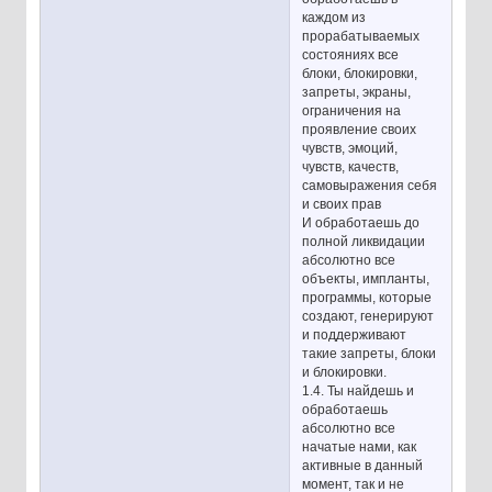
каждом из
прорабатываемых
состояниях все
блоки, блокировки,
запреты, экраны,
ограничения на
проявление своих
чувств, эмоций,
чувств, качеств,
самовыражения себя
и своих прав
И обработаешь до
полной ликвидации
абсолютно все
объекты, импланты,
программы, которые
создают, генерируют
и поддерживают
такие запреты, блоки
и блокировки.
1.4. Ты найдешь и
обработаешь
абсолютно все
начатые нами, как
активные в данный
момент, так и не