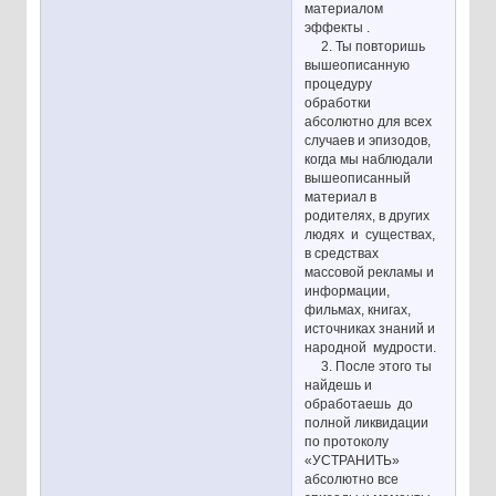
материалом
эффекты .
2. Ты повторишь
вышеописанную
процедуру
обработки
абсолютно для всех
случаев и эпизодов,
когда мы наблюдали
вышеописанный
материал в
родителях, в других
людях и существах,
в средствах
массовой рекламы и
информации,
фильмах, книгах,
источниках знаний и
народной мудрости.
3. После этого ты
найдешь и
обработаешь до
полной ликвидации
по протоколу
«УСТРАНИТЬ»
абсолютно все