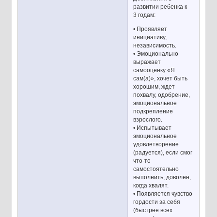
развитии ребенка к
3 годам:
• Проявляет
инициативу,
независимость.
• Эмоционально
выражает
самооценку «Я
сам(а)», хочет быть
хорошим, ждет
похвалу, одобрение,
эмоциональное
подкрепление
взрослого.
• Испытывает
эмоциональное
удовлетворение
(радуется), если смог
что-то
самостоятельно
выполнить; доволен,
когда хвалят.
• Появляется чувство
гордости за себя
(быстрее всех