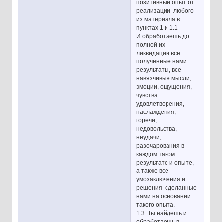
позитивный опыт от
реализации любого
из материала в
пунктах 1 и 1.1
И обработаешь до
полной их
ликвидации все
полученные нами
результаты, все
навязчивые мысли,
эмоции, ощущения,
чувства
удовлетворения,
наслаждения,
горечи,
недовольства,
неудачи,
разочарования в
каждом таком
результате и опыте,
а также все
умозаключения и
решения сделанные
нами на основании
такого опыта.
1.3. Ты найдешь и
обработаешь в