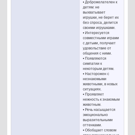
• Доброжелателен к
детям: не
выхватывает
игрушки, не берет их
без спроса, делится
своими игрушками.
• Интересуется
совместными играми
с детьми, получает
удовольствие от
общения с ними.
• Появляются
симпатии к
некоторым детям.
• Насторожен с
незнакомыми
животными, в новых
ситуациях.
• Проявляет
нежность к знакомым
животным.
• Речь насыщается
эмоционально
выразительными
оттенками.
• Обобщает словом