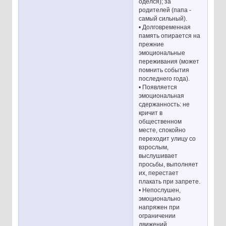
оделся); за
родителей (папа -
самый сильный).
• Долговременная
память опирается на
прежние
эмоциональные
переживания (может
помнить события
последнего года).
• Появляется
эмоциональная
сдержанность: не
кричит в
общественном
месте, спокойно
переходит улицу со
взрослым,
выслушивает
просьбы, выполняет
их, перестает
плакать при запрете.
• Непослушен,
эмоционально
напряжен при
ограничении
движений,