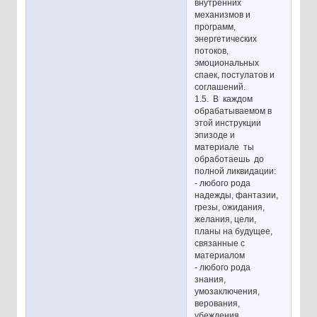
внутренних
механизмов и
программ,
энергетических
потоков,
эмоциональных
спаек, постулатов и
соглашений.
1.5. В каждом
обрабатываемом в
этой инструкции
эпизоде и
материале ты
обработаешь до
полной ликвидации:
- любого рода
надежды, фантазии,
грезы, ожидания,
желания, цели,
планы на будущее,
связанные с
материалом
- любого рода
знания,
умозаключения,
верования,
убеждения,