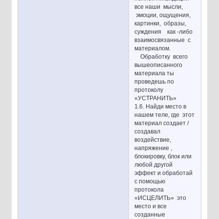
все наши мысли,
эмоции, ощущения,
картинки, образы,
суждения как -либо
взаимосвязанные с
материалом.
Обработку всего
вышеописанного
материала ты
проведешь по
протоколу
«УСТРАНИТЬ»
1.6. Найди место в
нашем теле, где этот
материал создает /
создавал
воздействие,
напряжение ,
блокировку, блок или
любой другой
эффект и обработай
с помощью
протокола
«ИСЦЕЛИТЬ» это
место и все
созданные