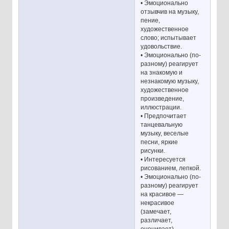
• Эмоционально
отзывчив на музыку,
пение,
художественное
слово; испытывает
удовольствие.
• Эмоционально (по-
разному) реагирует
на знакомую и
незнакомую музыку,
художественное
произведение,
иллюстрации.
• Предпочитает
танцевальную
музыку, веселые
песни, яркие
рисунки.
• Интересуется
рисованием, лепкой.
• Эмоционально (по-
разному) реагирует
на красивое —
некрасивое
(замечает,
различает,
оценивает).