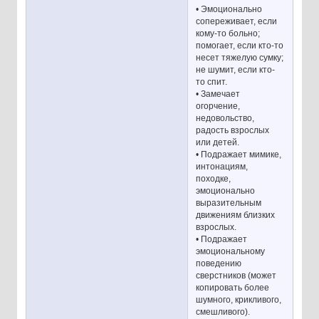
• Эмоционально
сопереживает, если
кому-то больно;
помогает, если кто-то
несет тяжелую сумку;
не шумит, если кто-
то спит.
• Замечает
огорчение,
недовольство,
радость взрослых
или детей.
• Подражает мимике,
интонациям,
походке,
эмоционально
выразительным
движениям близких
взрослых.
• Подражает
эмоциональному
поведению
сверстников (может
копировать более
шумного, крикливого,
смешливого).