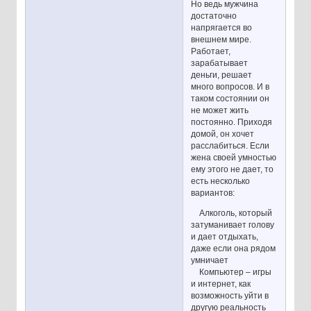
Но ведь мужчина
достаточно
напрягается во
внешнем мире.
Работает,
зарабатывает
деньги, решает
много вопросов. И в
таком состоянии он
не может жить
постоянно. Приходя
домой, он хочет
расслабиться. Если
жена своей умностью
ему этого не дает, то
есть несколько
вариантов:
Алкоголь, который
затуманивает голову
и дает отдыхать,
даже если она рядом
умничает
Компьютер – игры
и интернет, как
возможность уйти в
другую реальность