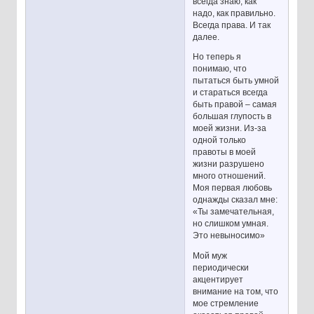
всегда знаю, как
надо, как правильно.
Всегда права. И так
далее.
Но теперь я
понимаю, что
пытаться быть умной
и стараться всегда
быть правой – самая
большая глупость в
моей жизни. Из-за
одной только
правоты в моей
жизни разрушено
много отношений.
Моя первая любовь
однажды сказал мне:
«Ты замечательная,
но слишком умная.
Это невыносимо»
Мой муж
периодически
акцентирует
внимание на том, что
мое стремление