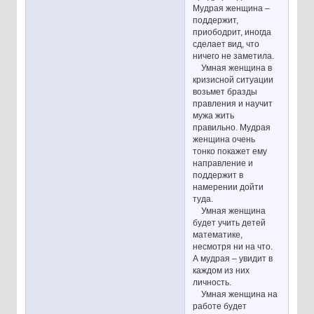
Мудрая женщина –
поддержит,
приободрит, иногда
сделает вид, что
ничего не заметила.
Умная женщина в
кризисной ситуации
возьмет бразды
правления и научит
мужа жить
правильно. Мудрая
женщина очень
тонко покажет ему
направление и
поддержит в
намерении дойти
туда.
Умная женщина
будет учить детей
математике,
несмотря ни на что.
А мудрая – увидит в
каждом из них
личность.
Умная женщина на
работе будет