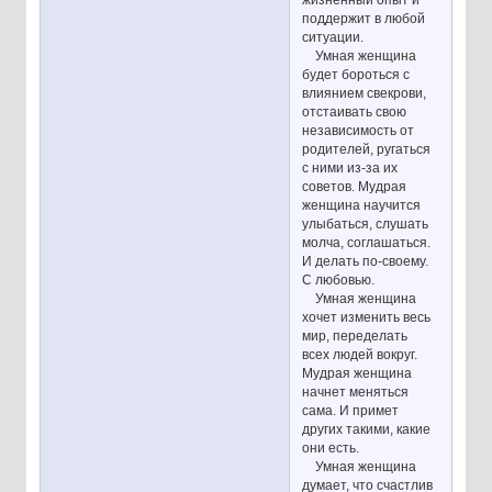
жизненный опыт и
поддержит в любой
ситуации.
Умная женщина
будет бороться с
влиянием свекрови,
отстаивать свою
независимость от
родителей, ругаться
с ними из-за их
советов. Мудрая
женщина научится
улыбаться, слушать
молча, соглашаться.
И делать по-своему.
С любовью.
Умная женщина
хочет изменить весь
мир, переделать
всех людей вокруг.
Мудрая женщина
начнет меняться
сама. И примет
других такими, какие
они есть.
Умная женщина
думает, что счастлив