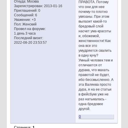
Откуда:
Москва
ПРАВОТА. Потому
Зарегистрирован
: 2013-01-16
что они для нее
Приглашений:
0
почему-то плотно
Сообщений:
6
увязаны. При этом
Уважение:
+3
вылазит какой-то
Пол:
Женский
бредовый слой
Провел на форуме:
насчет ума-красоты
1 день 3 часа
и, обожемой,
Последний визит:
женственности! Как
2022-08-20 23:53:57
она все это
умудряется свалить
в одну кучу?
Умный человек тем и
отличается от
дурака, что махать
правотой не будет,
ибо бессмысленно. А
эта Валяева просто
дура, я на ее статьи
в фейсбуке уже не
раз натыкалась -
одна бредовее
другой.
0
Страница:
1