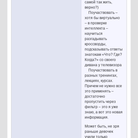
самой так жить,
верно?)
Поучаствовать –
хотя бы виртуально
– в проверке
интеллекта –
научиться
разгадывать
кроссворды,
подсказывать ответы
знатокам «Что? Где?
Когда?» со своего
дивана у телевизора
Поучаствовать в
разных тренингах,
лекциях, курсах.
Причем не нужно все
это применять –
достаточно
пропустить через
фильтр – это я уже
знаю, а вот это новая
информация.
Может быть, не зря
раньше девочек
учили только