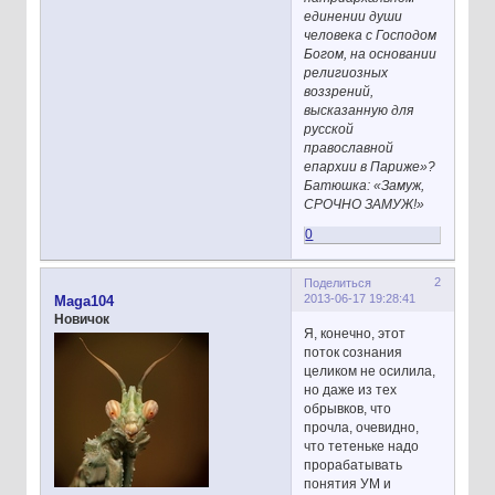
единении души
человека с Господом
Богом, на основании
религиозных
воззрений,
высказанную для
русской
православной
епархии в Париже»?
Батюшка: «Замуж,
СРОЧНО ЗАМУЖ!»
0
2
Поделиться
2013-06-17 19:28:41
Maga104
Новичок
Я, конечно, этот
поток сознания
целиком не осилила,
но даже из тех
обрывков, что
прочла, очевидно,
что тетеньке надо
прорабатывать
понятия УМ и