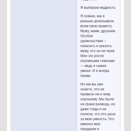
Я выбираю мудрость
Я помню, как я
раньше доказывала
всем свою правоту.
Мужу, маме, друзьям.
Особое
удовольствие –
показать и указать
мужу, что он не прав.
Мое эго росло
огромными темпами
— ведь я самая
умная. И я всегда
права.
Но как вы уже
знаете, это не
привело ни к чему
хорошему. Мы были
на грани развода, но
даже тогда я не
поняла, что это цена
за мою умность. Что
именно мои
придирки и