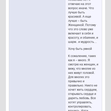
отвечаю на этот
вопрос иначе. Что
лучше быть
красивой. А еще
лучше – быть
Женщиной. Потому
что это слово уже
включает в себя и
красоту, и обаяние, и
шарм.. и мудрость…
Хочу быть умной
К сожалению, таких
как я – много. Я
смотрю на женщин, и
вижу, что многие из
них живут головой.
Для многих это
привычно и
правильно. Никто не
хочет жить сердцем,
открывать сердце и
дарить любовь. Все
хотят управлять,
контролировать,
владеть. Идти