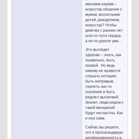
женским наукам –
искусству общения с
мужем, воспитанию
детей, рукоделиям,
искусству? Чтобы
девочка с ранних лет
шла по пути сердца,
а не по дороге ума…
Это выглядит
здорово – знать, как
правильно, быть
правой. Но ведь
никому не нравится
слушать нотации,
быть неправым,
терпеть чьи-то
поучения и быть
рядом с выскочкой.
Значит, люди рядом с
такой женщиной
будут несчастны. Как
и она сама.
Сейчас вы решите,
что я пропагандирую
необразованность и