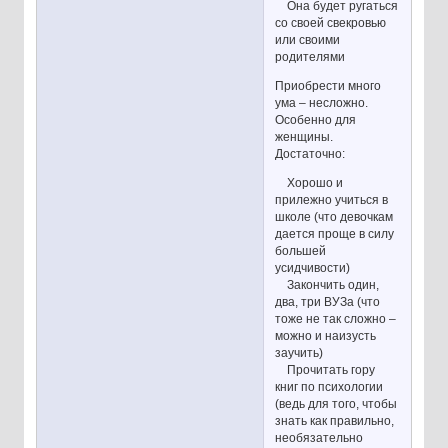
Она будет ругаться
со своей свекровью
или своими
родителями
Приобрести много
ума – несложно.
Особенно для
женщины.
Достаточно:
Хорошо и
прилежно учиться в
школе (что девочкам
дается проще в силу
большей
усидчивости)
Закончить один,
два, три ВУЗа (что
тоже не так сложно –
можно и наизусть
заучить)
Прочитать гору
книг по психологии
(ведь для того, чтобы
знать как правильно,
необязательно