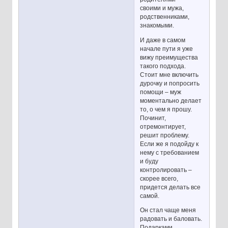
своими и мужа,
родственниками,
знакомыми.
И даже в самом
начале пути я уже
вижу преимущества
такого подхода.
Стоит мне включить
дурочку и попросить
помощи – муж
моментально делает
то, о чем я прошу.
Починит,
отремонтирует,
решит проблему.
Если же я подойду к
нему с требованием
и буду
контролировать –
скорее всего,
придется делать все
самой.
Он стал чаще меня
радовать и баловать.
Подарками,