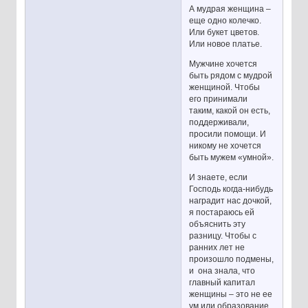
А мудрая женщина –
еще одно колечко.
Или букет цветов.
Или новое платье.
Мужчине хочется
быть рядом с мудрой
женщиной. Чтобы
его принимали
таким, какой он есть,
поддерживали,
просили помощи. И
никому не хочется
быть мужем «умной».
И знаете, если
Господь когда-нибудь
наградит нас дочкой,
я постараюсь ей
объяснить эту
разницу. Чтобы с
ранних лет не
произошло подмены,
и она знала, что
главный капитал
женщины – это не ее
ум или образование.