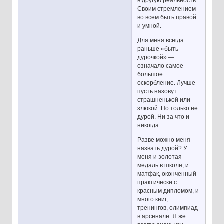
в другую реальность.
Своим стремлением
во всем быть правой
и умной.
Для меня всегда
раньше «быть
дурочкой» —
означало самое
большое
оскорбление. Лучше
пусть назовут
страшненькой или
злюкой. Но только не
дурой. Ни за что и
никогда.
Разве можно меня
назвать дурой? У
меня и золотая
медаль в школе, и
матфак, оконченный
практически с
красным дипломом, и
много книг,
тренингов, олимпиад
в арсенале. Я же