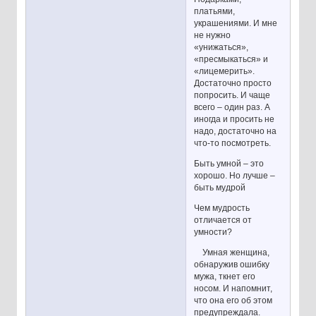
платьями,
украшениями. И мне
не нужно
«унижаться»,
«пресмыкаться» и
«лицемерить».
Достаточно просто
попросить. И чаще
всего – один раз. А
иногда и просить не
надо, достаточно на
что-то посмотреть.
Быть умной – это
хорошо. Но лучше –
быть мудрой
Чем мудрость
отличается от
умности?
Умная женщина,
обнаружив ошибку
мужа, ткнет его
носом. И напомнит,
что она его об этом
предупреждала.