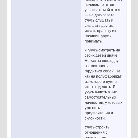
человек не готов
услышать мой ответ,
— не даю совета.
Учусь слушать и
слышать других,
искать правоту их
позиции, учусь
понимать.
Я учусь смотреть на
своих детей иначе.
Не как на еще одну
возможность
гордиться собой. Не
как на полуфабрикат,
из которого нужно
что-то сделать. Я
учусь видеть в них
самостоятельных
личностей, у которых
уже есть
предпочтения и
склонности.
Учусь строить
отношения с
родителями –