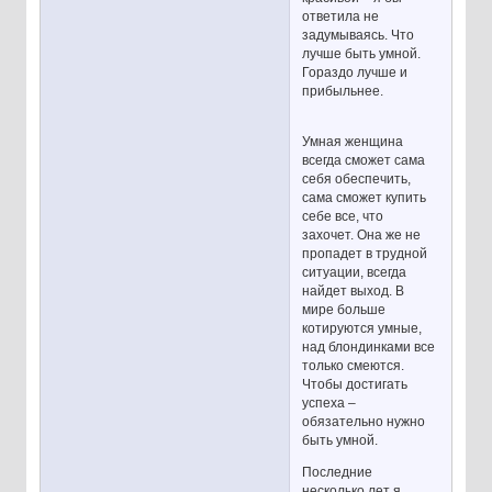
ответила не
задумываясь. Что
лучше быть умной.
Гораздо лучше и
прибыльнее.
Умная женщина
всегда сможет сама
себя обеспечить,
сама сможет купить
себе все, что
захочет. Она же не
пропадет в трудной
ситуации, всегда
найдет выход. В
мире больше
котируются умные,
над блондинками все
только смеются.
Чтобы достигать
успеха –
обязательно нужно
быть умной.
Последние
несколько лет я