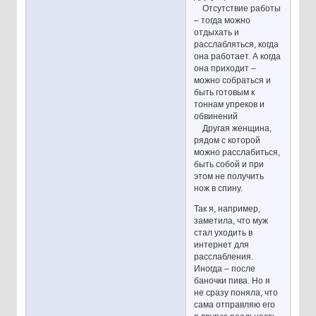
Отсутствие работы
– тогда можно
отдыхать и
расслабляться, когда
она работает. А когда
она приходит –
можно собраться и
быть готовым к
тоннам упреков и
обвинений
Другая женщина,
рядом с которой
можно расслабиться,
быть собой и при
этом не получить
нож в спину.
Так я, например,
заметила, что муж
стал уходить в
интернет для
расслабления.
Иногда – после
баночки пива. Но я
не сразу поняла, что
сама отправляю его