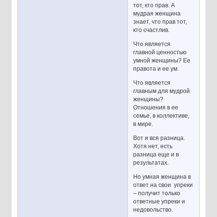
тот, кто прав. А
мудрая женщина
знает, что прав тот,
кто счастлив.
Что является
главной ценностью
умной женщины? Ее
правота и ее ум.
Что является
главным для мудрой
женщины?
Отношения в ее
семье, в коллективе,
в мире.
Вот и вся разница.
Хотя нет, есть
разница еще и в
результатах.
Но умная женщина в
ответ на свои упреки
– получит только
ответные упреки и
недовольство.