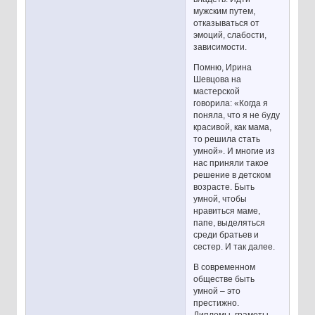
мужским путем,
отказываться от
эмоций, слабости,
зависимости.
Помню, Ирина
Шевцова на
мастерской
говорила: «Когда я
поняла, что я не буду
красивой, как мама,
то решила стать
умной». И многие из
нас приняли такое
решение в детском
возрасте. Быть
умной, чтобы
нравиться маме,
папе, выделяться
среди братьев и
сестер. И так далее.
В современном
обществе быть
умной – это
престижно.