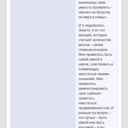
начинаешь свою
умность проявлять –
обычно ни бонусов,
ни мира в семье»
И я задумалась.
Знаете, я из тех
женщин, которые
считают количество
мозгов – своим
главным козырем.
Мне нравилось быть
самой умной в
школе, участвовать в
олимпиадах,
хвастаться своими
знаниями. Мне
нравилось
демонстрировать
свои «умные»
грамоты»,
хвастаться
эрудированностью. И
раньше на вопрос –
что лучше – быть
умной или быть
красивой – я бы