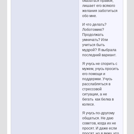
оказаться правой,
лишает его всякого
желания заботиться
обо мне.
И что делать?
Лоботомию?
Продолжать
умничать? Или
учиться быть
мудрой? Я выбрала
последний вариант.
Я учусь не спорить с
мужем, учусь просить
его помощи и
поддержки. Учусь
расслабляться в
стрессовой
ситуации, а не
бегать как белка в
колесе.
Я учусь по-другому
общаться. Не даю
советов, когда их не
просят. И даже если
просят, но я вижу, что