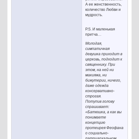
А ее женственность,
количество Любви и
мудрость.
P.S. И маленькая
притча…
Молодая,
симпатичная
девушка приходит в
церковь, подходит к
священнику. При
этом, на ней ни
макияжа, ни
бижутерии, ничего,
даже одежда
консервативно-
строгая.
Потупив голову
спрашивает:
«Батюшка, а как вы
понимаете
концепцию
протеирея Феофана
о социально-
патриархальном