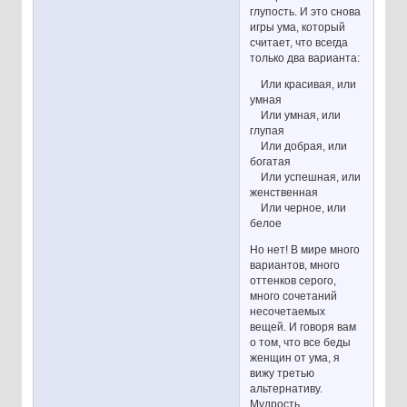
глупость. И это снова
игры ума, который
считает, что всегда
только два варианта:
Или красивая, или
умная
Или умная, или
глупая
Или добрая, или
богатая
Или успешная, или
женственная
Или черное, или
белое
Но нет! В мире много
вариантов, много
оттенков серого,
много сочетаний
несочетаемых
вещей. И говоря вам
о том, что все беды
женщин от ума, я
вижу третью
альтернативу.
Мудрость.