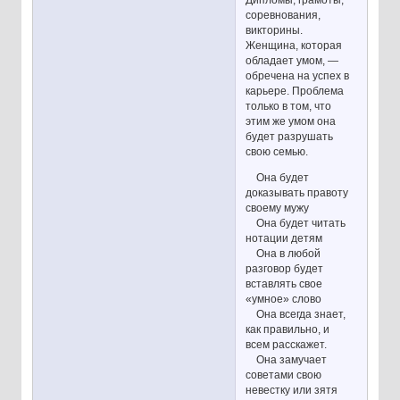
Дипломы, грамоты,
соревнования,
викторины.
Женщина, которая
обладает умом, —
обречена на успех в
карьере. Проблема
только в том, что
этим же умом она
будет разрушать
свою семью.
Она будет
доказывать правоту
своему мужу
Она будет читать
нотации детям
Она в любой
разговор будет
вставлять свое
«умное» слово
Она всегда знает,
как правильно, и
всем расскажет.
Она замучает
советами свою
невестку или зятя