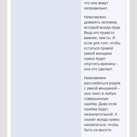
что они живут
неправильно.
Невозможно
доверять человеку,
который всегда прав.
Ведь его правота
важнее, чем ты. И
если для того, чтобы
остаться правой
умной женщине
нужно будет
опустить мужчину –
она это сделает.
Невозможно
расслабиться рядом
с умной женщиной –
она ткнет в любую
совершенную
ошибку. Даже если
ошибка будет
незначительной. А
значит всегда нужно
напрягаться, чтобы
быть на высоте.