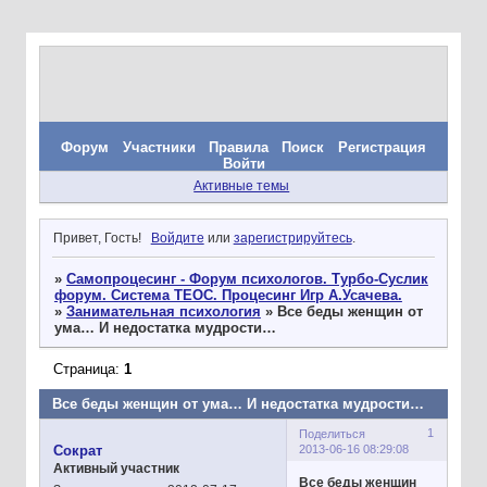
Форум
Участники
Правила
Поиск
Регистрация
Войти
Активные темы
Привет, Гость!
Войдите
или
зарегистрируйтесь
.
»
Самопроцесинг - Форум психологов. Турбо-Суслик
форум. Система ТЕОС. Процесинг Игр А.Усачева.
»
Занимательная психология
»
Все беды женщин от
ума… И недостатка мудрости…
Страница:
1
Все беды женщин от ума… И недостатка мудрости…
1
Поделиться
2013-06-16 08:29:08
Сократ
Активный участник
Все беды женщин