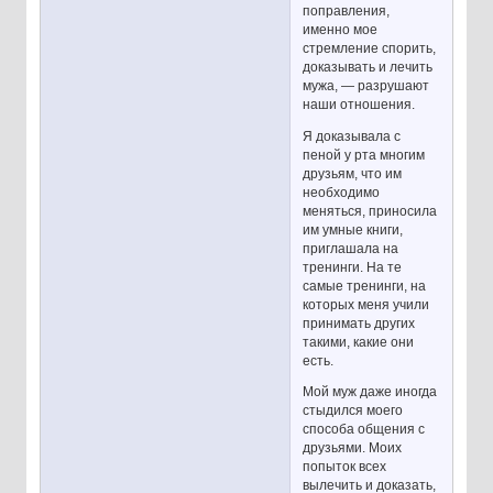
поправления,
именно мое
стремление спорить,
доказывать и лечить
мужа, — разрушают
наши отношения.
Я доказывала с
пеной у рта многим
друзьям, что им
необходимо
меняться, приносила
им умные книги,
приглашала на
тренинги. На те
самые тренинги, на
которых меня учили
принимать других
такими, какие они
есть.
Мой муж даже иногда
стыдился моего
способа общения с
друзьями. Моих
попыток всех
вылечить и доказать,