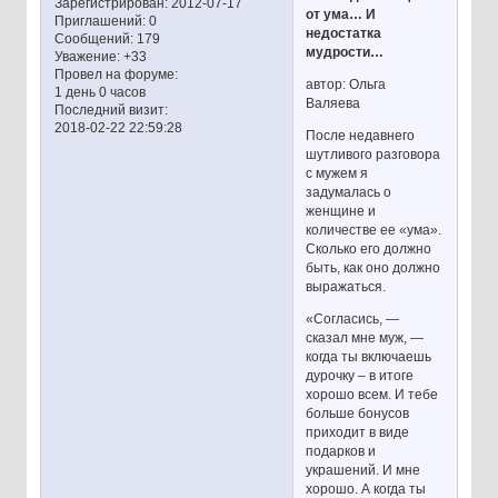
Зарегистрирован
: 2012-07-17
от ума… И
Приглашений:
0
недостатка
Сообщений:
179
мудрости…
Уважение:
+33
Провел на форуме:
автор: Ольга
1 день 0 часов
Валяева
Последний визит:
2018-02-22 22:59:28
После недавнего
шутливого разговора
с мужем я
задумалась о
женщине и
количестве ее «ума».
Сколько его должно
быть, как оно должно
выражаться.
«Согласись, —
сказал мне муж, —
когда ты включаешь
дурочку – в итоге
хорошо всем. И тебе
больше бонусов
приходит в виде
подарков и
украшений. И мне
хорошо. А когда ты