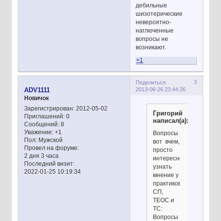
дебильные
шизотерические
невероятно-
наглюченные
вопросы не
возникают.
+1
3
Поделиться
2013-06-26 23:44:26
ADV1111
Новичок
Зарегистрирован
: 2012-05-02
Григорий
Приглашений:
0
написал(а):
Сообщений:
8
Уважение:
+1
Вопросы
Пол:
Мужской
вот вчем,
Провел на форуме:
просто
2 дня 3 часа
интересно
Последний визит:
узнать
2022-01-25 10:19:34
мнение у
практиков
СП,
ТЕОС и
ТС:
Вопросы