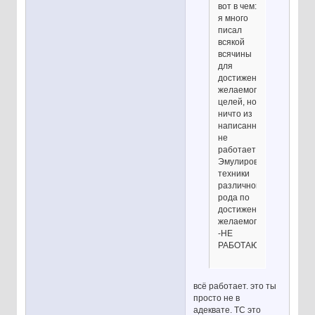
вот в чем:
я много
писал
всякой
всячины
для
достижения
желаемого/
целей, но
ничто из
написанного
не
работает!!
Эмулировал
техники
различного
рода по
достижению
желаемого-
-НЕ
РАБОТАЮТ!!!
всё работает. это ты
просто не в
адеквате. ТС это