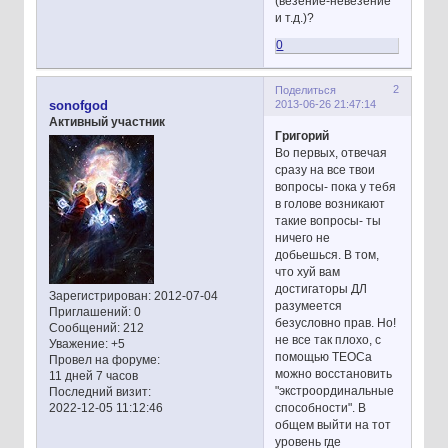
(везение-невезение
и т.д.)?
0
2
Поделиться
2013-06-26 21:47:14
sonofgod
Активный участник
Григорий
Во первых, отвечая
сразу на все твои
вопросы- пока у тебя
в голове возникают
такие вопросы- ты
ничего не
добьешься. В том,
что хуй вам
достигаторы ДЛ
Зарегистрирован
: 2012-07-04
разумеется
Приглашений:
0
безусловно прав. Но!
Сообщений:
212
не все так плохо, с
Уважение:
+5
помощью ТЕОСа
Провел на форуме:
можно восстановить
11 дней 7 часов
"экстроординальные
Последний визит:
способности". В
2022-12-05 11:12:46
общем выйти на тот
уровень где