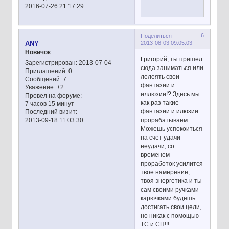
2016-07-26 21:17:29
6
Поделиться
2013-08-03 09:05:03
ANY
Новичок
Григорий, ты пришел
Зарегистрирован
: 2013-07-04
сюда заниматься или
Приглашений:
0
лелеять свои
Сообщений:
7
фантазии и
Уважение:
+2
иллюзии!? Здесь мы
Провел на форуме:
как раз такие
7 часов 15 минут
фантазии и илюзии
Последний визит:
прорабатываем.
2013-09-18 11:03:30
Можешь успокоиться
на счет удачи
неудачи, со
временем
проработок усилится
твое намерение,
твоя энергетика и ты
сам своими ручками
карючками будешь
достигать свои цели,
но никак с помощью
ТС и СП!!!