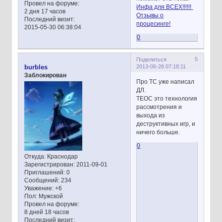
Провел на форуме:
Инфа для ВСЕХ!!!!!!
2 дня 17 часов
Отзывы о
Последний визит:
процесинге!
2015-05-30 06:38:04
0
5
Поделиться
2013-06-28 07:18:11
burbles
Заблокирован
Про ТС уже написал
ДЛ.
ТЕОС это технология
рассмотрения и
выхода из
деструктивных игр, и
ничего больше.
0
Откуда:
Краснодар
Зарегистрирован
: 2011-09-01
Приглашений:
0
Сообщений:
234
Уважение:
+6
Пол:
Мужской
Провел на форуме:
8 дней 18 часов
Последний визит: