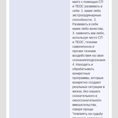
както с помощью СП
и ТЕОС развивать в
себе: 1. какие либо
экстроординарные
способности; 2.
Развивать в себе
какие либо качества;
3. заменить как-либо,
используя чисто СП
и ТЕОС, техники
самогипноза и
прочие техники
воздействия на свои
сознание\подсознание;
4. Находить и
обрабатывать
конкретные
программы, которые
конкретно создают
реальные ситуации в
жизни, без нашего
сознательного и
окоосознательного
вмешательства,
говоря проще
"повлиять на судьбу