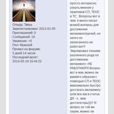
просто интересно
узнать мнение у
практиков СП, ТЕОС
и ТС: Вопросы вот в
чем: я много писал
Откуда:
Тверь
всякой всячины для
Зарегистрирован
: 2012-01-05
достижения
Приглашений:
0
желаемого/целей, но
Сообщений:
19
ничто из
Уважение:
+0
написанного не
Пол:
Мужской
работает!!
Провел на форуме:
Эмулировал техники
5 дней 14 часов
различного рода по
Последний визит:
достижению
2014-05-19 16:44:22
желаемого--НЕ
РАБОТАЮТ!!! Вопрос
вот в чем, можно ли
какимто образом с
помощью СП и ТЕОС
максимально быстро
достигать желаемогу
(или все как в статье
ДЛ - х.. вам
достигаторы)))? И
вопрос из той же
серии, можно ли