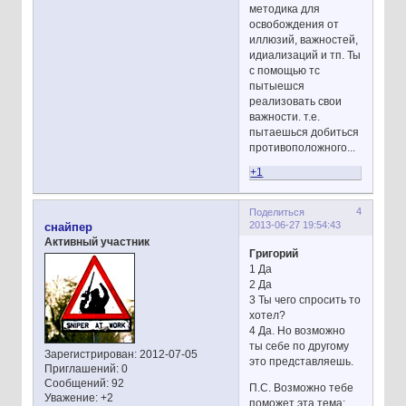
методика для
освобождения от
иллюзий, важностей,
идиализаций и тп. Ты
с помощью тс
пытыешся
реализовать свои
важности. т.е.
пытаешься добиться
противоположного...
+1
4
Поделиться
2013-06-27 19:54:43
снайпер
Активный участник
Григорий
1 Да
2 Да
3 Ты чего спросить то
хотел?
4 Да. Но возможно
ты себе по другому
Зарегистрирован
: 2012-07-05
это представляешь.
Приглашений:
0
Сообщений:
92
П.С. Возможно тебе
Уважение:
+2
поможет эта тема: