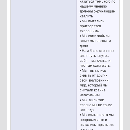
казаться тем , кого по
нашему мнению
должны окружающие
хвалить
• Мы пытались
притворятся
«хорошим»
• Мы сами забыли
какие мы на самом
деле
• Нам было страшно
взглянуть внутрь
себя – мы считали
что там одна жуть.
• Мы пытались
скрыть от других
свой внутренний
мир, который мы
считали крайне
негативным
• Мы жили так
словно мы не такие
как надо.
• Мы считали что мы
неправильные и
пытались скрыть это
о других