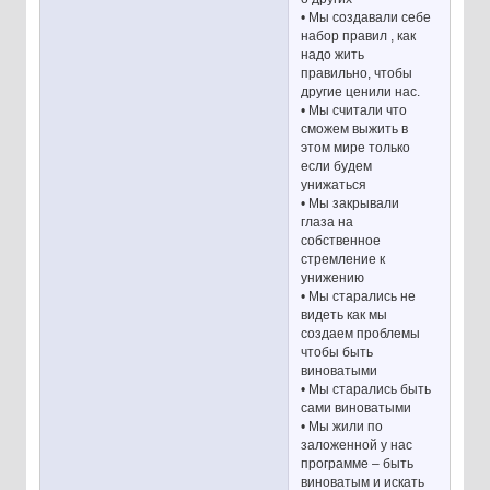
• Мы создавали себе
набор правил , как
надо жить
правильно, чтобы
другие ценили нас.
• Мы считали что
сможем выжить в
этом мире только
если будем
унижаться
• Мы закрывали
глаза на
собственное
стремление к
унижению
• Мы старались не
видеть как мы
создаем проблемы
чтобы быть
виноватыми
• Мы старались быть
сами виноватыми
• Мы жили по
заложенной у нас
программе – быть
виноватым и искать