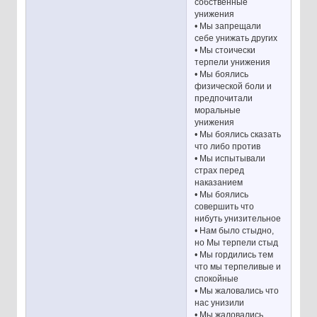
собственные
унижения
• Мы запрещали
себе унижать других
• Мы стоически
терпели унижения
• Мы боялись
физической боли и
предпочитали
моральные
унижения
• Мы боялись сказать
что либо против
• Мы испытывали
страх перед
наказанием
• Мы боялись
совершить что
нибуть унизительное
• Нам было стыдно,
но Мы терпели стыд
• Мы гордились тем
что мы терпеливые и
спокойные
• Мы жаловались что
нас унизили
• Мы жаловались