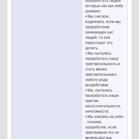
проработать людей
которые нас как либо
унижают
• Мы считали ,
надеялись, если мы
проработаем
унижающих нас
людей, то они
перестанут это
делать
• Мы пытались
проработать нашу
чувствительность и
стать менее
чувствительным к
любого рода
воздействию
• Мы пытались
проработать наше
чувство
несостоятельности,
ничтожности.
• Мы злились на себя
, техники,
проработки, если
чувствовали что не
можем достичь