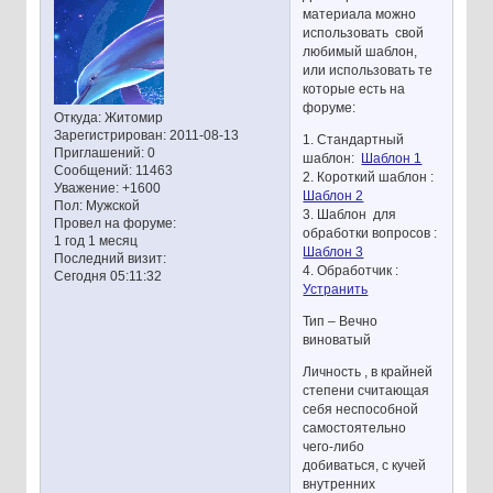
материала можно
использовать свой
любимый шаблон,
или использовать те
которые есть на
форуме:
Откуда:
Житомир
Зарегистрирован
: 2011-08-13
1. Стандартный
Приглашений:
0
шаблон:
Шаблон 1
Сообщений:
11463
2. Короткий шаблон :
Уважение:
+1600
Шаблон 2
Пол:
Мужской
3. Шаблон для
Провел на форуме:
обработки вопросов :
1 год 1 месяц
Шаблон 3
Последний визит:
4. Обработчик :
Сегодня 05:11:32
Устранить
Тип – Вечно
виноватый
Личность , в крайней
степени считающая
себя неспособной
самостоятельно
чего-либо
добиваться, с кучей
внутренних