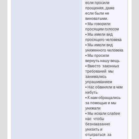
если просили
прощения, даже
если были не
виноватыми.
• Мы говорили
просящим голосом
• Мы имели вид
просящего человека
• Мы имели вид
униженного человека
• Мы просили
вернуть нашу вещь
• Вместо законных
требований мы
занимались
упрашиванием
• Нас обвиняли в чем
нибуть
• К нам обращались
за помощью и мы
унижали
• Мы искали слабее
нас чтобы
безнаказанно
унизить и
отыграться за