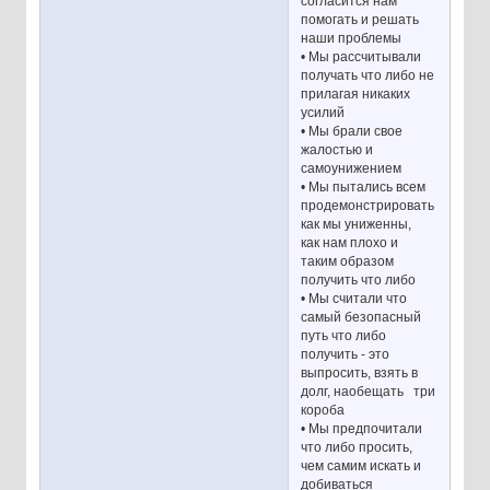
согласится нам
помогать и решать
наши проблемы
• Мы рассчитывали
получать что либо не
прилагая никаких
усилий
• Мы брали свое
жалостью и
самоунижением
• Мы пытались всем
продемонстрировать
как мы униженны,
как нам плохо и
таким образом
получить что либо
• Мы считали что
самый безопасный
путь что либо
получить - это
выпросить, взять в
долг, наобещать три
короба
• Мы предпочитали
что либо просить,
чем самим искать и
добиваться