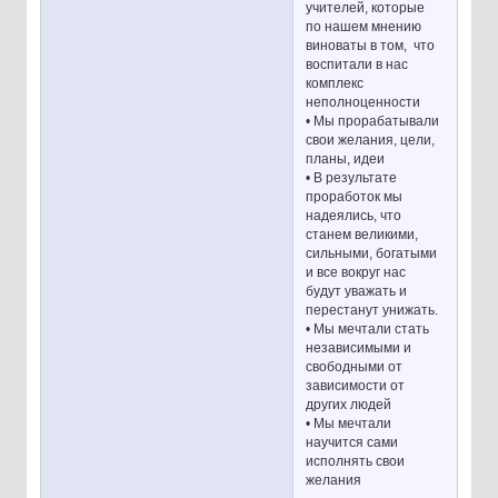
учителей, которые
по нашем мнению
виноваты в том, что
воспитали в нас
комплекс
неполноценности
• Мы прорабатывали
свои желания, цели,
планы, идеи
• В результате
проработок мы
надеялись, что
станем великими,
сильными, богатыми
и все вокруг нас
будут уважать и
перестанут унижать.
• Мы мечтали стать
независимыми и
свободными от
зависимости от
других людей
• Мы мечтали
научится сами
исполнять свои
желания