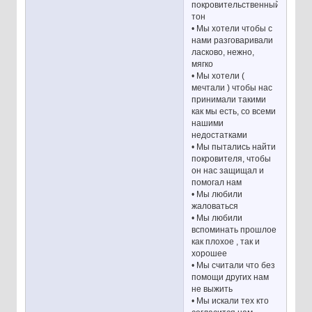
покровительственный
тон
• Мы хотели чтобы с
нами разговаривали
ласково, нежно,
мягко
• Мы хотели (
мечтали ) чтобы нас
принимали такими
как мы есть, со всеми
нашими
недостатками
• Мы пытались найти
покровителя, чтобы
он нас защищал и
помогал нам
• Мы любили
жаловаться
• Мы любили
вспоминать прошлое
как плохое , так и
хорошее
• Мы считали что без
помощи других нам
не выжить
• Мы искали тех кто