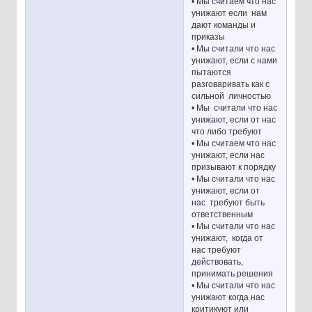
• Мы считаем что нас
унижают если нам
дают команды и
приказы
• Мы считали что нас
унижают, если с нами
пытаются
разговаривать как с
сильной личностью
• Мы считали что нас
унижают, если от нас
что либо требуют
• Мы считаем что нас
унижают, если нас
призывают к порядку
• Мы считали что нас
унижают, если от
нас требуют быть
ответственным
• Мы считали что нас
унижают, когда от
нас требуют
действовать,
принимать решения
• Мы считали что нас
унижают когда нас
критикуют или