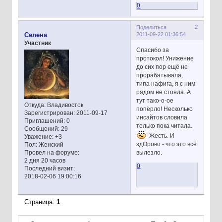
0
2
Поделиться
2011-09-22 01:36:54
Селена
Участник
Спасибо за
протокол! Унижение
до сих пор ещё не
прорабатывала,
типа нафига, я с ним
рядом не стояла. А
тут тако-о-ое
Откуда:
Владивосток
попёрло! Несколько
Зарегистрирован
: 2011-09-17
инсайтов словила
Приглашений:
0
только пока читала.
Сообщений:
29
Жесть. И
Уважение:
+3
здОрово - что это всё
Пол:
Женский
вылезло.
Провел на форуме:
2 дня 20 часов
0
Последний визит:
2018-02-06 19:00:16
Страница:
1