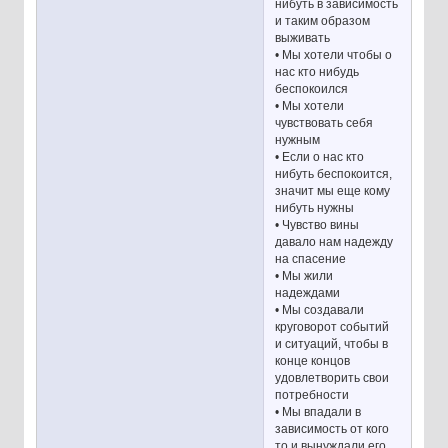
нибуть в зависимость
и таким образом
выживать
• Мы хотели чтобы о
нас кто нибудь
беспокоился
• Мы хотели
чувствовать себя
нужным
• Если о нас кто
нибуть беспокоится,
значит мы еще кому
нибуть нужны
• Чувство вины
давало нам надежду
на спасение
• Мы жили
надеждами
• Мы создавали
круговорот событий
и ситуаций, чтобы в
конце концов
удовлетворить свои
потребности
• Мы впадали в
зависимость от кого
то и вынуждали его