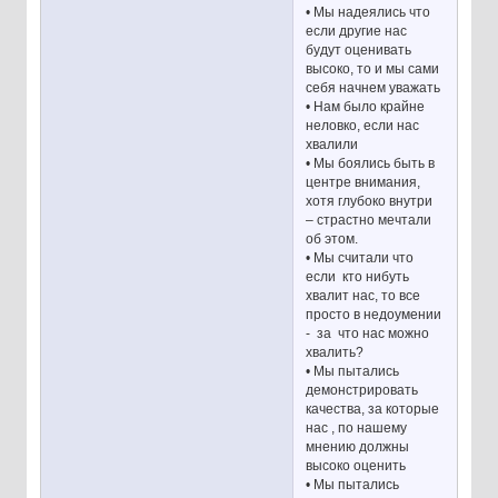
• Мы надеялись что
если другие нас
будут оценивать
высоко, то и мы сами
себя начнем уважать
• Нам было крайне
неловко, если нас
хвалили
• Мы боялись быть в
центре внимания,
хотя глубоко внутри
– страстно мечтали
об этом.
• Мы считали что
если кто нибуть
хвалит нас, то все
просто в недоумении
- за что нас можно
хвалить?
• Мы пытались
демонстрировать
качества, за которые
нас , по нашему
мнению должны
высоко оценить
• Мы пытались