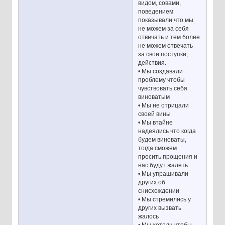
видом, совами,
поведением
показывали что мы
не можем за себя
отвечать и тем более
не можем отвечать
за свои поступки,
действия.
• Мы создавали
проблему чтобы
чувствовать себя
виноватым
• Мы не отрицали
своей вины
• Мы втайне
надеялись что когда
будем виноваты,
тогда сможем
просить прощения и
нас будут жалеть
• Мы упрашивали
других об
снисхождении
• Мы стремились у
других вызвать
жалось
• Мы хотели чтобы