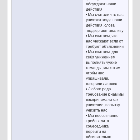
обсуждают наши
действия
• Мы считали что нас
унижают когда наши
действия, слова
подвергают анализу
• Мы считаем, что
нас унижают если от
требуют объяснений
• Мы считаем для
себя унижением
выполнять чужие
команды, мы хотим
чтобы нас
упрашивали,
говорили ласково
• Любого рода
требование к нам мы
воспринимали как
унижение, попытку
унизить нас
• Мы неосознанно
требовали от
собеседника
перейти на
обвинительно –