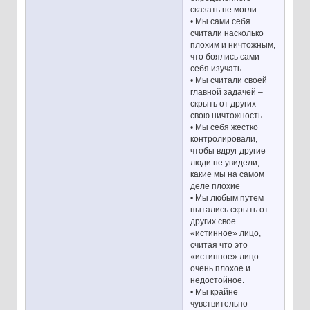
сказать не могли
• Мы сами себя
считали насколько
плохим и ничтожным,
что боялись сами
себя изучать
• Мы считали своей
главной задачей –
скрыть от других
свою ничтожность
• Мы себя жестко
контролировали,
чтобы вдруг другие
люди не увидели,
какие мы на самом
деле плохие
• Мы любым путем
пытались скрыть от
других свое
«истинное» лицо,
считая что это
«истинное» лицо
очень плохое и
недостойное.
• Мы крайне
чувствительно