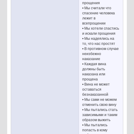
прощения
• Мы считали что
спасение человека
лежит в
всепрощении
• Мы хотели спастись
и искали прощения
• Мы надеялись на
то, что нас простят
• В противном случае
неизбежно
наказание
• Каждая вина
должны быть
наказана или
прощена
• Вина не может
оставаться
безнаказанной
• Мы сами не можем
отменить свою вину
• Мы пытались стать
зависимыми и таким
образом выжить
• Мы пытались
попасть в кому