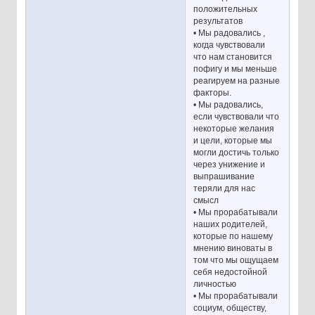
положительных
результатов
• Мы радовались ,
когда чувствовали
что нам становится
пофигу и мы меньше
реагируем на разные
факторы.
• Мы радовались,
если чувствовали что
некоторые желания
и цели, которые мы
могли достичь только
через унижение и
выпрашивание
теряли для нас
смысл
• Мы прорабатывали
наших родителей,
которые по нашему
мнению виноваты в
том что мы ощущаем
себя недостойной
личностью
• Мы прорабатывали
социум, обществу,