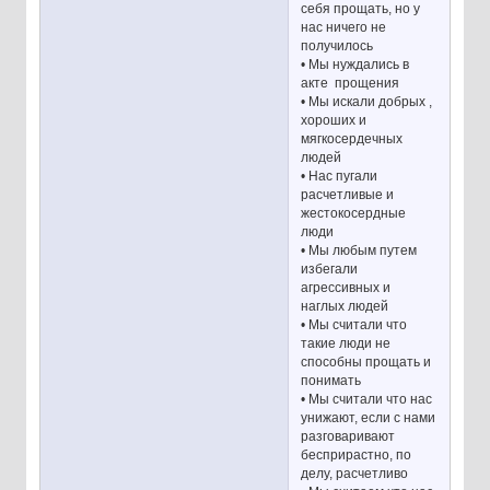
себя прощать, но у
нас ничего не
получилось
• Мы нуждались в
акте прощения
• Мы искали добрых ,
хороших и
мягкосердечных
людей
• Нас пугали
расчетливые и
жестокосердные
люди
• Мы любым путем
избегали
агрессивных и
наглых людей
• Мы считали что
такие люди не
способны прощать и
понимать
• Мы считали что нас
унижают, если с нами
разговаривают
бесприрастно, по
делу, расчетливо