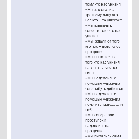
тому кто нас унизил
• Мы жаловались
третьему лицу что
нас кто – то унижает
• Мы взывали к
совести того кто нас
унизил
• Мы ждали от того
кто нас унизил слов
прощения
• Мы пытались на
того кто нас унизил
навешать чувство
вины
• Мы надеялись с
помощью унижения
чего нибуть добиться
• Мы надеялись с
помощью унижения
получить выгоду для
себя
• Мы совершали
проступок и
надеялись на
прощение
• Мы пытались сами