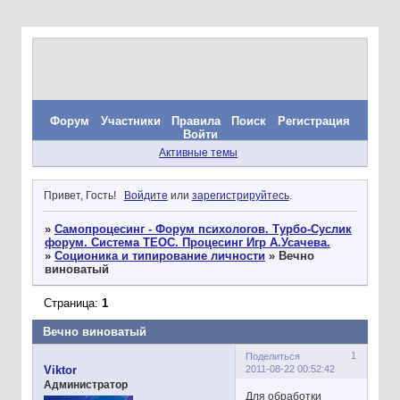
Форум
Участники
Правила
Поиск
Регистрация
Войти
Активные темы
Привет, Гость!
Войдите
или
зарегистрируйтесь
.
»
Самопроцесинг - Форум психологов. Турбо-Суслик
форум. Система ТЕОС. Процесинг Игр А.Усачева.
»
Соционика и типирование личности
»
Вечно
виноватый
Страница:
1
Вечно виноватый
1
Поделиться
2011-08-22 00:52:42
Viktor
Администратор
Для обработки