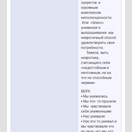
запретов и
огромным
комплексом
неполноценности.
Или «благо»
унижения и
выпрашивания как
невротичный способ
удовлетворить свои
потребности.
Тяжела жить
невротика,
считающего себя
«недостойным и
ничтожным, ни на
что не способным
червем»
ВЕРХ
• Мы унижались
• Мы что- то просили
• Мы чувствовали
себя униженными
• Нас унижали
• Нас кто то унижал и
мы чувствовали что
по делу, что мы это