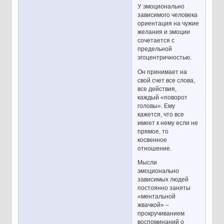
У эмоционально
зависимого человека
ориентация на чужие
желания и эмоции
сочетается с
предельной
эгоцентричностью.
Он принимает на
свой счет все слова,
все действия,
каждый «поворот
головы». Ему
кажется, что все
имеет к нему если не
прямое, то
косвенное
отношение.
Мысли
эмоционально
зависимых людей
постоянно заняты
«ментальной
жвачкой» –
прокручиванием
воспоминаний о