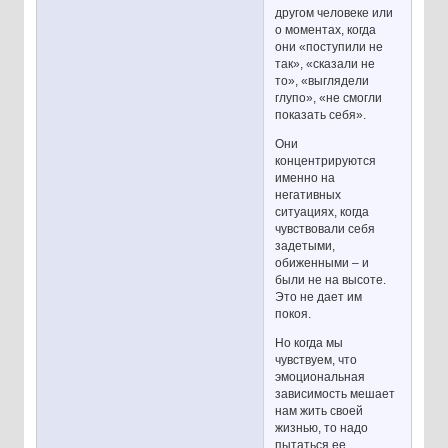
другом человеке или
о моментах, когда
они «поступили не
так», «сказали не
то», «выглядели
глупо», «не смогли
показать себя».
Они
концентрируются
именно на
негативных
ситуациях, когда
чувствовали себя
задетыми,
обиженными – и
были не на высоте.
Это не дает им
покоя.
Но когда мы
чувствуем, что
эмоциональная
зависимость мешает
нам жить своей
жизнью, то надо
пытаться ее