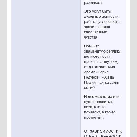
развивает.
Это могут быть
духовные ценности,
работа, увлечения, а
значит, и наши
собственные
чувства.
Помните
знаменитую реплику
великого поэта,
произнесенную им,
когда он закончил
драму «Борис
Годунов»: «Ай да
Пушкин, ай да сукин
сын»?
Невозможно, да и не
нужно нравиться
всем. Кто-то
похвалит, а кто-то
промолчит.
ОТ ЗАВИСИМОСТИ К
ОТВЕТСТВЕННОСТИ