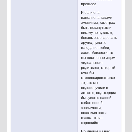
прошлое.
И если она
наполнена такими
эмоциями, как страх
быть покинутым и
никому не нужным,
боязнь разочаровать
других, чувство
голода по любви,
ласке, близости, то
мы постоянно ищем
«идеального
родителя», который
смог бы
компенсировать все
то, что мы
недополучили в
детстве, подтвердил
бы чувство нашей
собственной
значимости,
похвалил нас и
сказал: «ты –
хороший».
Но многие из нас