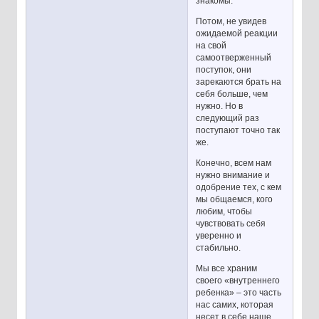
знакомы.
Потом, не увидев
ожидаемой реакции
на свой
самоотверженный
поступок, они
зарекаются брать на
себя больше, чем
нужно. Но в
следующий раз
поступают точно так
же.
Конечно, всем нам
нужно внимание и
одобрение тех, с кем
мы общаемся, кого
любим, чтобы
чувствовать себя
уверенно и
стабильно.
Мы все храним
своего «внутреннего
ребенка» – это часть
нас самих, которая
несет в себе наше