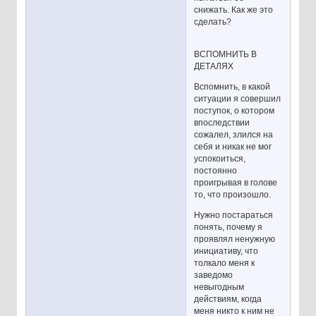
снижать. Как же это
сделать?
ВСПОМНИТЬ В
ДЕТАЛЯХ
Вспомнить, в какой
ситуации я совершил
поступок, о котором
впоследствии
сожалел, злился на
себя и никак не мог
успокоиться,
постоянно
проигрывая в голове
то, что произошло.
Нужно постараться
понять, почему я
проявлял ненужную
инициативу, что
толкало меня к
заведомо
невыгодным
действиям, когда
меня никто к ним не