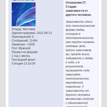
Отношения 27.
Стадии
зависимости от
другого человека.
Зависимость здесь
это патологическая
Откуда:
Житомир
форма любви,
Зарегистрирован
: 2011-08-13
которую в
Приглашений:
0
действительности
Сообщений:
11464
уже трудно назвать
Уважение:
+1600
любовью, ведь
Пол:
Мужской
будучи зависимым,
Провел на форуме:
вы, прежде всего,
1 год 1 месяц
забываете о любви
Последний визит:
к себе, и в
Сегодня 13:10:54
результате,
прививаете себе
зависимое,
патологическое,
жертвенное
поведение. У
зависимости от
другого человека
множество сходств
с обыкновенной