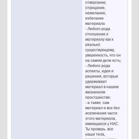
отвергание,
отрицание,
нежелание,
избегание
материала
- Любого рода
отношение к
материалу как к
реально
существующему,
уверенность, что он
на самом деле есть;
- Любого рода
аспекты, идеи и
решения, которые
удерживают
материал в нашем
жизненном
пространстве;
- а также сам
материал и все без
исключения части
этого материала,
имеющиеся у НАС.
Ты проверь все
наши тела,