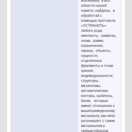
вселенные и все
области нашей
памяти, найдешь и
обработай с
помощью протокола
«УСТРАНИТЬ»
любого рода
импланты, символы,
знаки, рамки,
ограничения,
экраны, объекты,
сущности,
отделенные
фрагменты и точки
зрения,
индивидуальности,
структуры ,
механизмы,
автоматические
контуры, шаблоны,
блоки, которые
имеют отношение к
вышеприведенному
материалу, как-либо
резонируют с таким
материалом и
любым образом