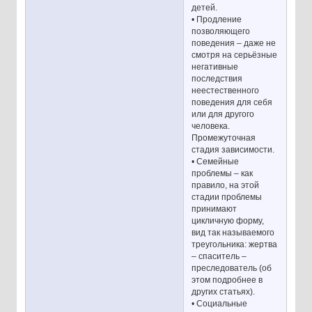
детей.
• Продление
позволяющего
поведения – даже не
смотря на серьёзные
негативные
последствия
неестественного
поведения для себя
или для другого
человека.
Промежуточная
стадия зависимости.
• Семейные
проблемы – как
правило, на этой
стадии проблемы
принимают
цикличную форму,
вид так называемого
треугольника: жертва
– спаситель –
преследователь (об
этом подробнее в
других статьях).
• Социальные