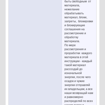
быть свободным от
материала,
нежелание
обрабатывать
материал, блоки,
запреты, блокировки
и блокирующие
соглашения на
рассмотрение и
обработку
материала.
По мере
рассмотрения и
проработки каждого
материала в этой
инструкции - каждый
такой материал
рассоздай до
изначальной
энергии, после чего
осадок и чужие
энергии отправляй
их владельцам, а все
наши возвращай нам
и равномерно
распределяй по всех
наших телах и