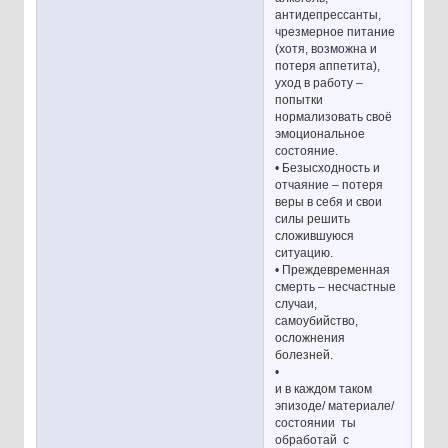
антидепрессанты,
чрезмерное питание
(хотя, возможна и
потеря аппетита),
уход в работу –
попытки
нормализовать своё
эмоциональное
состояние.
• Безысходность и
отчаяние – потеря
веры в себя и свои
силы решить
сложившуюся
ситуацию.
• Преждевременная
смерть – несчастные
случаи,
самоубийство,
осложнения
болезней.
•
и в каждом таком
эпизоде/ материале/
состоянии ты
обработай с