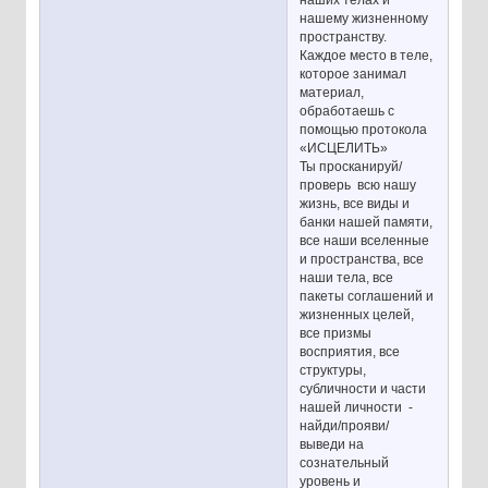
нашему жизненному
пространству.
Каждое место в теле,
которое занимал
материал,
обработаешь с
помощью протокола
«ИСЦЕЛИТЬ»
Ты просканируй/
проверь всю нашу
жизнь, все виды и
банки нашей памяти,
все наши вселенные
и пространства, все
наши тела, все
пакеты соглашений и
жизненных целей,
все призмы
восприятия, все
структуры,
субличности и части
нашей личности -
найди/прояви/
выведи на
сознательный
уровень и