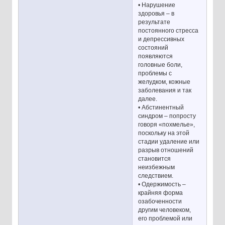
• Нарушение
здоровья – в
результате
постоянного стресса
и депрессивных
состояний
появляются
головные боли,
проблемы с
желудком, кожные
заболевания и так
далее.
• Абстинентный
синдром – попросту
говоря «похмелье»,
поскольку на этой
стадии удаление или
разрыв отношений
становится
неизбежным
следствием.
• Одержимость –
крайняя форма
озабоченности
другим человеком,
его проблемой или