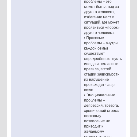
проблемы – это
может быть стыд за
другого человека,
избегание мест и
ситуаций, где может
проявиться «порок»
другого человека.
• Правовые
проблемы – внутри
каждой семьи
существуют
определённые, пусть
иногда и негласные
правила, в этой
стадии зависимости
их нарушение
происходит чаще
всего.
• Эмоциональные
проблемы –
депрессия, тревога,
хронический стресс –
поскольку
позволение не
приводит к
желаемому
результату и не