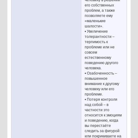
его собственных
проблем, а также
позволяете ему
«маленькие
шалости».
• Увеличение
толерантности –
терпимость к
проблеме или не
совсем
естественному
поведению другого
человека.
• Озабоченность –
повышенное
внимание к другому
человеку или его
проблеме.
• Потеря контроля
над собой – в
частности это
относится к эмоциям
и поведению, когда
вы перестаёте
следить за фигурой
или покрикиваете на