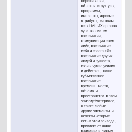
переживания,
объекты, структуры,
программы,
импланты, игровые
атрибуты, сигналы
всех НАШИХ органов
чувств и систем
восприятия,
коммуникации с кем-
либо, восприятие
себя и своего «Я»,
восприятие других
людей и существ,
свои и чужие усилия
и действия, наше
субъективное
восприятие
времени, места,
объема и
пространства в этом
эпизоде/материале,
а также любые
другие элементы и
аспекты которые
есть в этом эпизоде,
привлекают наше
внимание и любым