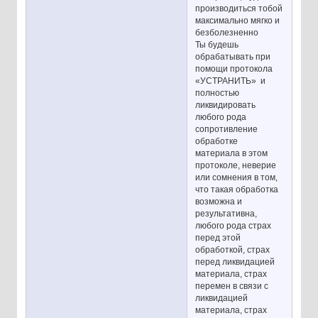
производиться тобой
максимально мягко и
безболезненно
Ты будешь
обрабатывать при
помощи протокола
«УСТРАНИТЬ» и
полностью
ликвидировать
любого рода
сопротивление
обработке
материала в этом
протоколе, неверие
или сомнения в том,
что такая обработка
возможна и
результативна,
любого рода страх
перед этой
обработкой, страх
перед ликвидацией
материала, страх
перемен в связи с
ликвидацией
материала, страх