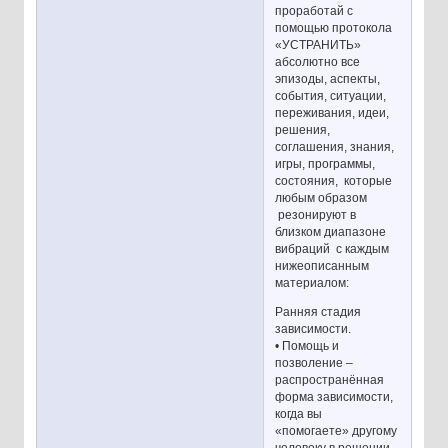
проработай с
помощью протокола
«УСТРАНИТЬ»
абсолютно все
эпизоды, аспекты,
события, ситуации,
переживания, идеи,
решения,
соглашения, знания,
игры, программы,
состояния, которые
любым образом
резонируют в
близком диапазоне
вибраций с каждым
нижеописанным
материалом:
Ранняя стадия
зависимости.
• Помощь и
позволение –
распространённая
форма зависимости,
когда вы
«помогаете» другому
человеку в решении