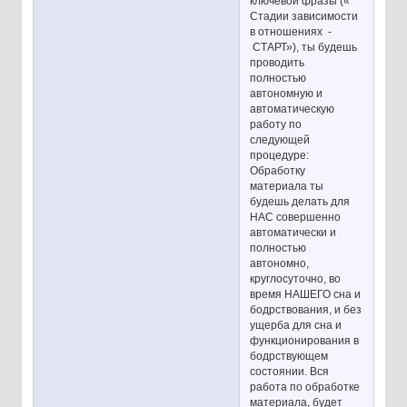
ключевой фразы («
Стадии зависимости
в отношениях -
СТАРТ»), ты будешь
проводить
полностью
автономную и
автоматическую
работу по
следующей
процедуре:
Обработку
материала ты
будешь делать для
НАС совершенно
автоматически и
полностью
автономно,
круглосуточно, во
время НАШЕГО сна и
бодрствования, и без
ущерба для сна и
функционирования в
бодрствующем
состоянии. Вся
работа по обработке
материала, будет