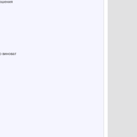
ношения
о виноват