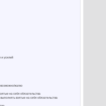
и и усилий
невозможно/жалко
взятые на себя обязательства
 выполнять взятые на себя обязательства
ства