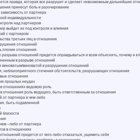
роется правда, которая все разрушит и сделает невозможным дальнейшие от
ошения принесут боль и разочарование
в зависимость от партнера
воей индивидуальности
онтроля над партнером
тнер выйдет из под контроля и влияния
сий с партнером
ьства третьих лиц в отношения
/крушения отношений
ть плохие отношения
ле разрыва отношений придется оправдываться и всем объяснять, почему и кт
виненным в разрыве отношений
ся виноватым/виноватой в разрушении отношений
ия, неблагоприятного стечения обстоятельств, разрушающих отношения
новые отношения
ния прошлых неудач
ь в отношениях ведомую роль
 в отношения роль ведущего, быть ответственным за отношения
й от партнера в чем-либо
ия, быть подавленной
и
й близости
ения
в чем –либо от партнера
тов в отношениях
и отношений придется от чего-либо отказаться, ущемить себя