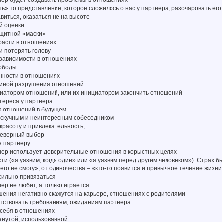
тнер будет создавать проблемы в отношениях
ть» то представление, которое сложилось о нас у партнера, разочаровать его
авиться, оказаться не на высоте
ой оценки
ащитной «маски»
трасти в отношениях
 и потерять голову
езависимости в отношениях
вободы
енности в отношениях
ичиной разрушения отношений
ициатором отношений, или их инициатором закончить отношений
нтереса у партнера
ых отношений в будущем
я скучным и неинтересным собеседником
 красоту и привлекательность,
 неверный выбор
я партнеру
тнер использует доверительные отношения в корыстных целях
сти («я уязвим, когда один» или «я уязвим перед другим человеком»). Страх 
 него не смогу», от одиночества – «кто-то появится и привычное течение жизни
сильно привязаться
нер не любит, а только играется
ошения негативно скажутся на карьере, отношениях с родителями
етствовать требованиям, ожиданиям партнера
 себя в отношениях
анутой, использованной