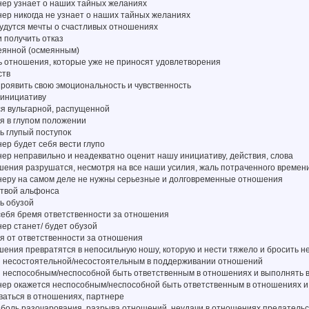
тнер узнает о наших тайных желаниях
тнер никогда не узнает о наших тайных желаниях
сбудутся мечты о счастливых отношениях
и получить отказ
меянной (осмеянным)
ь отношения, которые уже не приносят удовлетворения
ств
проявить свою эмоциональность и чувственность
 инициативу
ся вульгарной, распущенной
ся в глупом положении
ь глупый поступок
нер будет себя вести глупо
тнер неправильно и неадекватно оценит нашу инициативу, действия, слова
ошения разрушатся, несмотря на все наши усилия, жаль потраченного времен
ртнеру на самом деле не нужны серьезные и долговременные отношения
ртвой альфонса
ть обузой
 себя бремя ответственности за отношения
нер станет/ будет обузой
ся от ответственности за отношения
ошения превратятся в непосильную ношу, которую и нести тяжело и бросить 
ся несостоятельной/несостоятельным в поддерживании отношений
ся неспособным/неспособной быть ответственным в отношениях и выполнять 
тнер окажется неспособным/неспособной быть ответственным в отношениях и
ваться в отношениях, партнере
ь боль разочарования, разрыва отношений, неудачи в отношениях предатель