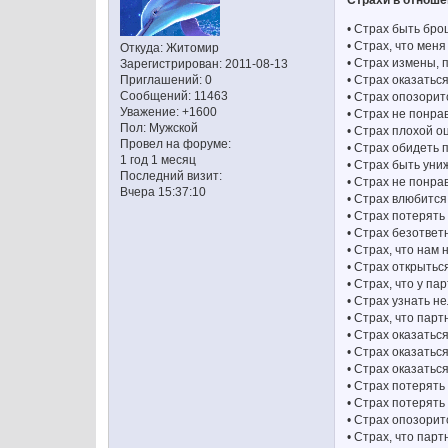
Страхи в отнош
• Страх быть бр
• Страх, что меня
Откуда:
Житомир
• Страх измены, 
Зарегистрирован
: 2011-08-13
• Страх оказатьс
Приглашений:
0
Сообщений:
11463
• Страх опозорит
Уважение:
+1600
• Страх не понра
Пол:
Мужской
• Страх плохой о
Провел на форуме:
• Страх обидеть 
1 год 1 месяц
• Страх быть ун
Последний визит:
• Страх не понр
Вчера 15:37:10
• Страх влюбитс
• Страх потерять
• Страх безответ
• Страх, что нам
• Страх открытьс
• Страх, что у п
• Страх узнать н
• Страх, что пар
• Страх оказатьс
• Страх оказатьс
• Страх оказатьс
• Страх потерять
• Страх потерять
• Страх опозорит
• Страх, что парт