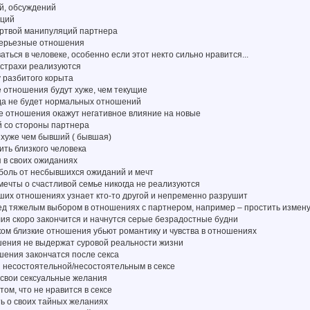
й, обсуждений
яций
ертвой манипуляций партнера
 серьезные отношения
аться в человеке, особенно если этот некто сильно нравится...
и страхи реализуются
у разбитого корыта
ые отношения будут хуже, чем текущие
огда не будет нормальных отношений
ые отношения окажут негативное влияние на новые
й со стороны партнера
я хуже чем бывший ( бывшая)
тить близкого человека
я в своих ожиданиях
 боль от несбывшихся ожиданий и мечт
 мечты о счастливой семье никогда не реализуются
наших отношениях узнает кто-то другой и непременно разрушит
ред тяжелым выбором в отношениях с партнером, например – простить измену
ллия скоро закончится и начнутся серые безрадостные будни
шком близкие отношения убьют романтику и чувства в отношениях
ошения не выдержат суровой реальности жизни
ошения закончатся после секса
я несостоятельной/несостоятельным в сексе
 свои сексуальные желания
 том, что не нравится в сексе
ть о своих тайных желаниях