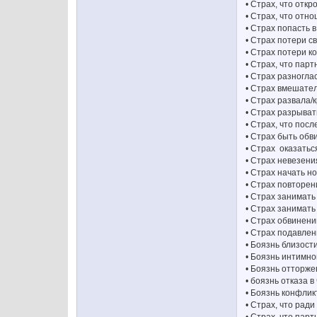
• Страх, что отк
• Страх, что отн
• Страх попасть 
• Страх потери с
• Страх потери к
• Страх, что пар
• Страх разногла
• Страх вмешател
• Страх развала
• Страх разрыва
• Страх, что пос
• Страх быть об
• Страх оказать
• Страх невезен
• Страх начать 
• Страх повторе
• Страх занимат
• Страх занимать
• Страх обвинени
• Страх подавлен
• Боязнь близост
• Боязнь интимно
• Боязнь отторж
• боязнь отказа 
• Боязнь конфлик
• Страх, что рад