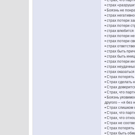
• Страх, что пар
• страх «разруши
• Боязнь не понр
• страх негативн
• страх потери з
• страх потери с
• страх влюбится
• страх потери н
• страх потери с
• страх ответств
• страх быть пр
• страх быть ин
• страх потери и
• страх неудачн
• страх оказатьс
• Страх потерять
• Страх сделать
• Страх доверитс
• Страх, что пар
• Боязнь уязвимо
другого – «я без
• Страх слишком 
• Страх, что парт
• Страх, что отн
• Страх не соотв
• Страх потерять
• Страх быть обм