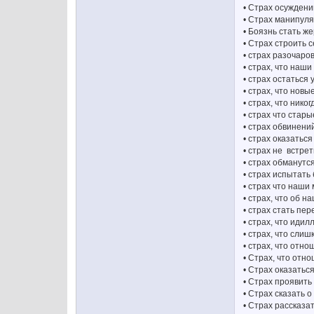
• Страх осуждени
• Страх манипул
• Боязнь стать ж
• Страх строить
• страх разочаров
• страх, что наш
• страх остаться 
• страх, что нов
• страх, что ник
• страх что стар
• страх обвинени
• страх оказатьс
• страх не встре
• страх обманутс
• страх испытать
• страх что наши
• страх, что об 
• страх стать пе
• страх, что иди
• страх, что сли
• страх, что отн
• Страх, что отн
• Страх оказатьс
• Страх проявить
• Страх сказать о
• Страх рассказа