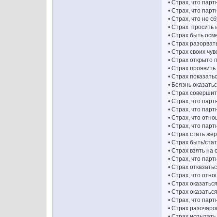
• Страх, что пар
• Страх, что пар
• Страх, что не 
• Страх просить 
• Страх быть ос
• Страх разорват
• Страх своих чув
• Страх открыто 
• Страх проявить
• Страх показать
• Боязнь оказать
• Страх совершит
• Страх, что парт
• Страх, что пар
• Страх, что отн
• Страх, что па
• Страх стать же
• Страх быть/ста
• Страх взять на
• Страх, что парт
• Страх отказать
• Страх, что отн
• Страх оказать
• Страх оказать
• Страх, что пар
• Страх разочаро
• Страх испытат