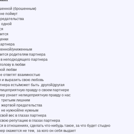
ениях
ошенной (брошенным)
 не поймут
предательства
я одной
ся
вится
ценки
партнера
иженной/униженным
авится родителям партнера
я в неподходящего партнера
 голову в любви
ной любви
 не ответят взаимностью
я и выразить свою любовь
артнера есть/может быть другой/другая
елицеприятную правду о своем партнере
тнер узнает нелицеприятную правду о нас
я третьим лишним
я жертвой предательства
я не нужной/не нужным
 свой вес в глазах партнера
 свою репутацию в глазах партнера
ся в отношениях, сделать что-нибудь такое, за что будет стыдно
нер окажется не тем, за кого он себя выдает