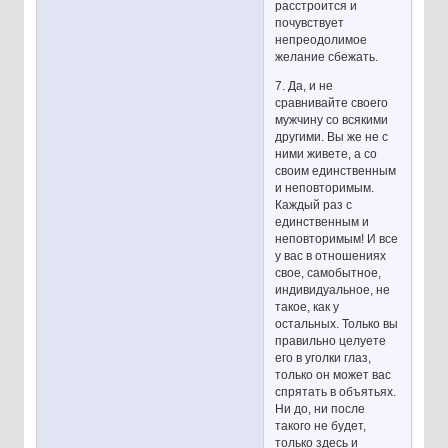
расстроится и
почувствует
непреодолимое
желание сбежать.
7. Да, и не
сравнивайте своего
мужчину со всякими
другими. Вы же не с
ними живете, а со
своим единственным
и неповторимым.
Каждый раз с
единственным и
неповторимым! И все
у вас в отношениях
свое, самобытное,
индивидуальное, не
такое, как у
остальных. Только вы
правильно целуете
его в уголки глаз,
только он может вас
спрятать в объятьях.
Ни до, ни после
такого не будет,
только здесь и