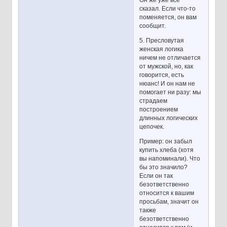
сказал. Если что-то
поменяется, он вам
сообщит.
5. Пресловутая
женская логика
ничем не отличается
от мужской, но, как
говорится, есть
нюанс! И он нам не
помогает ни разу: мы
страдаем
построением
длинных логических
цепочек.
Пример: он забыл
купить хлеба (хотя
вы напоминали). Что
бы это значило?
Если он так
безответственно
относится к вашим
просьбам, значит он
также
безответственно