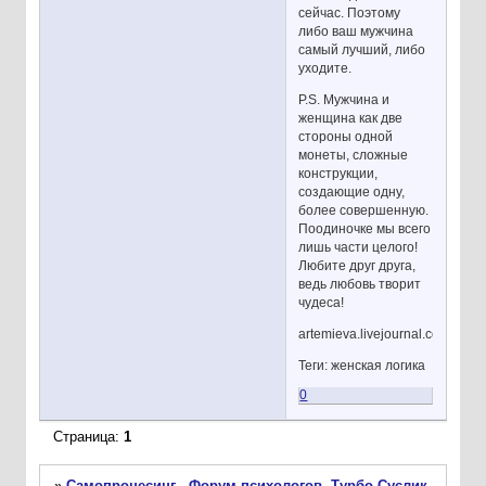
сейчас. Поэтому
либо ваш мужчина
самый лучший, либо
уходите.
P.S. Мужчина и
женщина как две
стороны одной
монеты, сложные
конструкции,
создающие одну,
более совершенную.
Поодиночке мы всего
лишь части целого!
Любите друг друга,
ведь любовь творит
чудеса!
artemieva.livejournal.com
Теги: женская логика
0
Страница:
1
»
Самопроцесинг - Форум психологов. Турбо-Суслик