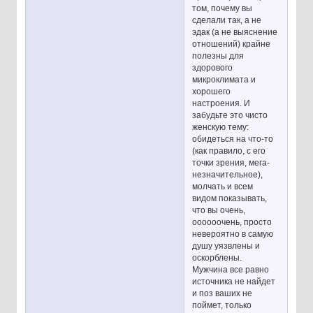
том, почему вы
сделали так, а не
эдак (а не выяснение
отношений) крайне
полезны для
здорового
микроклимата и
хорошего
настроения. И
забудьте это чисто
женскую тему:
обидеться на что-то
(как правило, с его
точки зрения, мега-
незначительное),
молчать и всем
видом показывать,
что вы очень,
оооооочень, просто
невероятно в самую
душу уязвлены и
оскорблены.
Мужчина все равно
источника не найдет
и поз ваших не
поймет, только