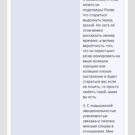
ничего не
поделаешь! Разве
что стараться
выдохнуть перед
грозой. Но зато об
этом можно
рассказать своему
мужчине, и велика
вероятность того,
что он перестанет
резко реагировать на
ваше излишне
хорошее или
излишне плохое
настроение и будет
стараться вас если
не понять, то просто
любить такой, какая
вы есть.
3. С повышенной
эмоциональностью
усвояемостью
связана и типично
женская спешка в
отношениях. Мне