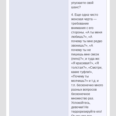
упускаете свой
шанс?
4. Еще одна чисто
женская черта —
требование
внимания с его
стороны. «А ты меня
любишь?», «А
почему ты мне редко
звонишь?», «А
почему ты не
пишешь мне смсок
(mms)?»; и туда же:
«Я красивая?», «Я
толстая?», «Смотри,
какие туфли!»,
«Почему ты
молчишь?» и т.д. и
т.п. бесконечно много
разных вопросов
бесконечное
множество раз.
Успокойтесь,
девочки! Не
терроризируйте его!
Он же уже все