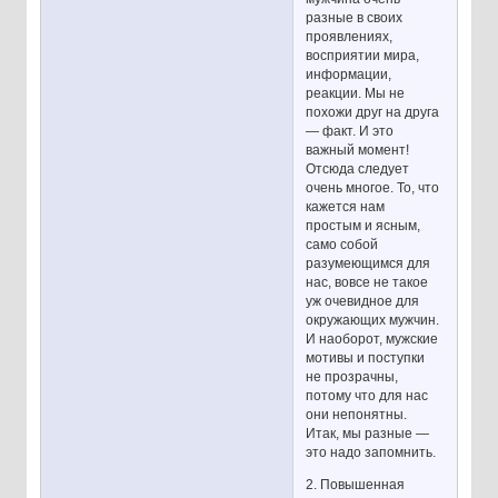
разные в своих
проявлениях,
восприятии мира,
информации,
реакции. Мы не
похожи друг на друга
— факт. И это
важный момент!
Отсюда следует
очень многое. То, что
кажется нам
простым и ясным,
само собой
разумеющимся для
нас, вовсе не такое
уж очевидное для
окружающих мужчин.
И наоборот, мужские
мотивы и поступки
не прозрачны,
потому что для нас
они непонятны.
Итак, мы разные —
это надо запомнить.
2. Повышенная