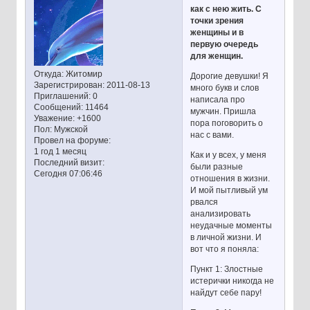
как с нею жить. С
точки зрения
женщины и в
первую очередь
для женщин.
Откуда:
Житомир
Дорогие девушки! Я
Зарегистрирован
: 2011-08-13
много букв и слов
Приглашений:
0
написала про
Сообщений:
11464
мужчин. Пришла
Уважение:
+1600
пора поговорить о
Пол:
Мужской
нас с вами.
Провел на форуме:
1 год 1 месяц
Как и у всех, у меня
Последний визит:
были разные
Сегодня 07:06:46
отношения в жизни.
И мой пытливый ум
рвался
анализировать
неудачные моменты
в личной жизни. И
вот что я поняла:
Пункт 1: Злостные
истерички никогда не
найдут себе пару!