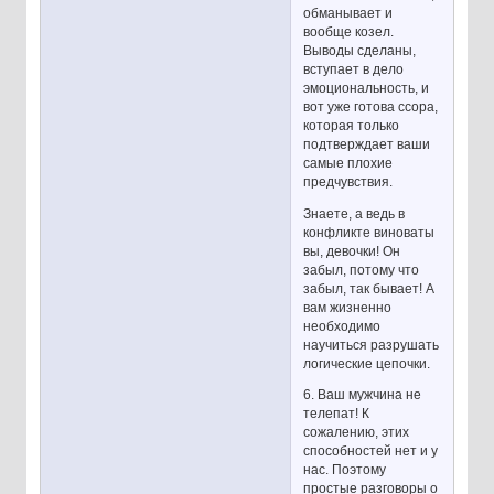
обманывает и
вообще козел.
Выводы сделаны,
вступает в дело
эмоциональность, и
вот уже готова ссора,
которая только
подтверждает ваши
самые плохие
предчувствия.
Знаете, а ведь в
конфликте виноваты
вы, девочки! Он
забыл, потому что
забыл, так бывает! А
вам жизненно
необходимо
научиться разрушать
логические цепочки.
6. Ваш мужчина не
телепат! К
сожалению, этих
способностей нет и у
нас. Поэтому
простые разговоры о