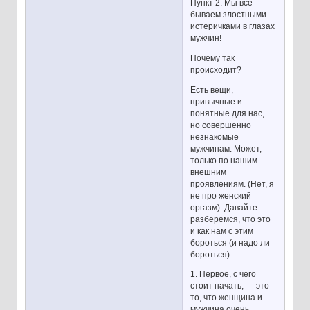
Пункт 2: Мы все
бываем злостными
истеричками в глазах
мужчин!
Почему так
происходит?
Есть вещи,
привычные и
понятные для нас,
но совершенно
незнакомые
мужчинам. Может,
только по нашим
внешним
проявлениям. (Нет, я
не про женский
оргазм). Давайте
разберемся, что это
и как нам с этим
бороться (и надо ли
бороться).
1. Первое, с чего
стоит начать, — это
то, что женщина и
мужчина очень