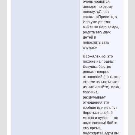
очень нравится
анекдот по этому
поводу: «Саша
сказал: «Привет», а
Ира уже успела
выйти за него замуж,
родить ему двух
детей и
повоспитывать
внуков.»
К сожалению, это
похоже на правду.
Девушка быстро
решает вопрос
отношений (но также
стремительно может
из них и выйти), пока
мужчина
раздумывает
отношения это
вообще или нет. Тут
бороться с собой
можно и нужно — не
надо спешки! Дайте
ему время,
подождите! Вдруг вы