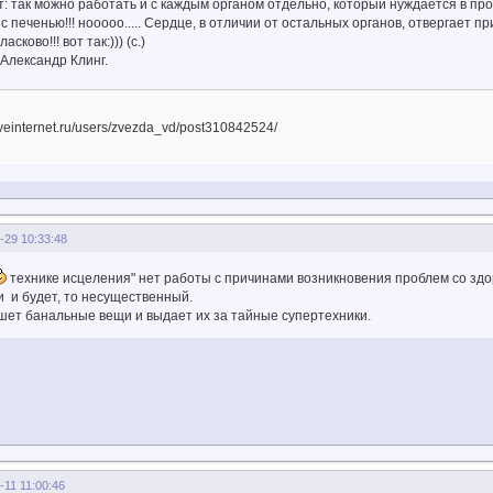
: так можно работать и с каждым органом отдельно, который нуждается в прок
с печенью!!! нооооо..... Сердце, в отличии от остальных органов, отвергает пр
асково!!! вот так:))) (с.)
 Александр Клинг.
liveinternet.ru/users/zvezda_vd/post310842524/
-29 10:33:48
технике исцеления" нет работы с причинами возникновения проблем со здор
и и будет, то несущественный.
шет банальные вещи и выдает их за тайные супертехники.
-11 11:00:46