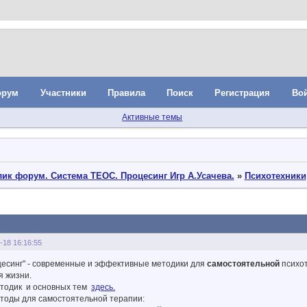
орум
Участники
Правила
Поиск
Регистрация
Во
Активные темы
ик форум. Система ТЕОС. Процесинг Игр А.Усачева.
»
Психотехники
-18 16:16:55
есинг" - современные и эффективные методики для
самостоятельной
психот
я жизни.
етодик и основных тем
здесь.
оды для самостоятельной терапии: