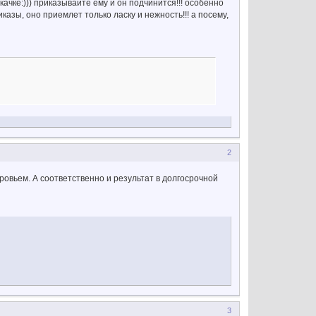
ачке:))) приказывайте ему и он подчинится!!! особенно
иказы, оно приемлет только ласку и нежность!!! а посему,
2
овьем. А соответственно и результат в долгосрочной
3