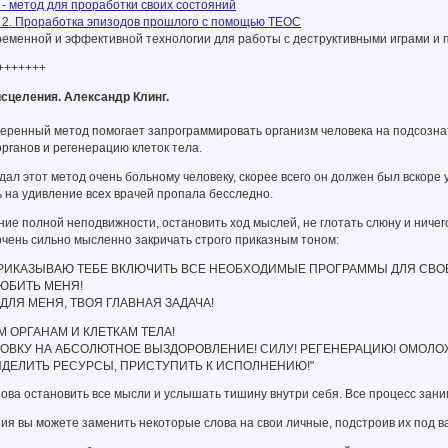
- метод для проработки своих состояний
2. Проработка эпизодов прошлого с помощью ТЕОС
ременной и эффективной технологии для работы с деструктивными играми и
+++++++
исцеления. Александр Клинг.
веренный метод помогает запрограммировать организм человека на подсозна
рганов и регенерацию клеток тела.
 дал этот метод очень больному человеку, скорее всего он должен был вскоре
ь на удивление всех врачей пропала бесследно.
яние полной неподвижности, остановить ход мыслей, не глотать слюну и ничег
 очень сильно мысленно закричать строго приказным тоном:
ПРИКАЗЫВАЮ ТЕБЕ ВКЛЮЧИТЬ ВСЕ НЕОБХОДИМЫЕ ПРОГРАММЫ ДЛЯ СВОЕ
ЮБИТЬ МЕНЯ!
ДЛЯ МЕНЯ, ТВОЯ ГЛАВНАЯ ЗАДАЧА!
 ОРГАНАМ И КЛЕТКАМ ТЕЛА!
ОВКУ НА АБСОЛЮТНОЕ ВЫЗДОРОВЛЕНИЕ! СИЛУ! РЕГЕНЕРАЦИЮ! ОМОЛО
ЫДЕЛИТЬ РЕСУРСЫ, ПРИСТУПИТЬ К ИСПОЛНЕНИЮ!"
нова остановить все мысли и услышать тишину внутри себя. Все процесс зани
ния вы можете заменить некоторые слова на свои личные, подстроив их под в