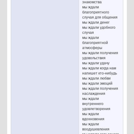
знакомства
мы ждали
благоприятного
случая для общения
мы ждали денег
мы ждали удобного
случая
мы ждали
благоприятной
атмосферы
мы ждали получения
удовольствия
мы ждали удачу
мы ждали когда нам
напишет кто-нибудь
мы ждали любви
мы ждали эмоций
мы ждали получения
наслаждения
мы ждали
внутреннего
удовлетворения
мы ждали
вдохновения
мы ждали
воодушевления