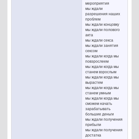
мероприятия
мы ждали
разрешения наших
проблем
мы ждали концовку
мы ждали полового
акта
мы ждали секса
мы ждали занятия
сексом
мы ждали когда мы
повзрослеем
мы ждали когда мы
станем взрослым
мы ждали когда мы
вырастем
мы ждали когда мы
станем умным
мы ждали когда мы
сможем начать
зарабатывать
большие деньги
мы ждали получения
прибыли
мы ждали получения
достатка