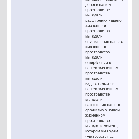
денег в нашем
пространстве
мы ждали
расширения нашего
жизненного
пространства
мы ждали
опустошения нашего
жизненного
пространства
мы ждали
оскорблений в
нашем жизненном
пространстве
мы ждали
издевательств в
нашем жизненном
пространстве
мы ждали
насыщения нашего
организма в нашем
жизненном
пространстве
мы ждали момент, в
котором мы будем
чувствовать нас