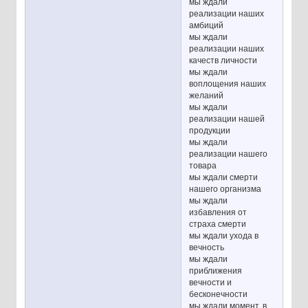
мы ждали
реализации наших
амбиций
мы ждали
реализации наших
качеств личности
мы ждали
воплощения наших
желаний
мы ждали
реализации нашей
продукции
мы ждали
реализации нашего
товара
мы ждали смерти
нашего организма
мы ждали
избавления от
страха смерти
мы ждали ухода в
вечность
мы ждали
приближения
вечности и
бесконечности
мы ждали момент, в