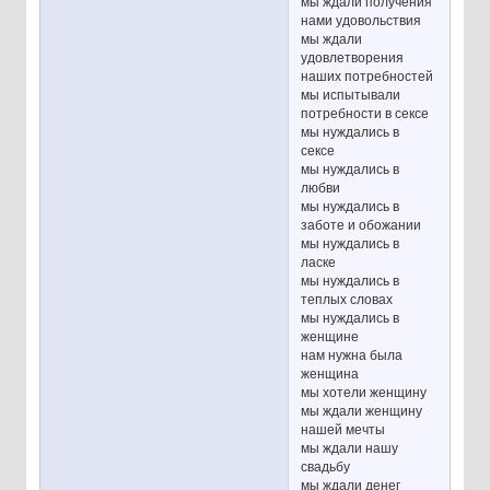
мы ждали получения
нами удовольствия
мы ждали
удовлетворения
наших потребностей
мы испытывали
потребности в сексе
мы нуждались в
сексе
мы нуждались в
любви
мы нуждались в
заботе и обожании
мы нуждались в
ласке
мы нуждались в
теплых словах
мы нуждались в
женщине
нам нужна была
женщина
мы хотели женщину
мы ждали женщину
нашей мечты
мы ждали нашу
свадьбу
мы ждали денег