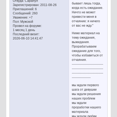
Откуда:
Сарапул
бывает лишь тогда,
Зарегистрирован
: 2011-08-26
когда есть ожидание.
Приглашений:
6
Ничто не может
Сообщений:
260
привести меня в
Уважение:
+7
отчаяние: я ничего
Пол:
Мужской
от вас не жду."
Провел на форуме:
1 месяц 1 день
Ниже материал на
Последний визит:
тему ожидания,
2026-06-10 14:41:47
выжидания.
Прорабатываем
ожидание для того,
чтобы избавиться от
отчаяния.
------------------------------
------------------------------
------------------------------
------------------
мы ждали первого
шага от девушки
мы ждали решения
наших проблем
мы ждали
проработки нашего
материала
мы ждали любви