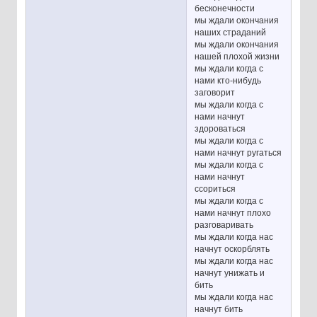
бесконечности
мы ждали окончания
наших страданий
мы ждали окончания
нашей плохой жизни
мы ждали когда с
нами кто-нибудь
заговорит
мы ждали когда с
нами начнут
здороваться
мы ждали когда с
нами начнут ругаться
мы ждали когда с
нами начнут
ссориться
мы ждали когда с
нами начнут плохо
разговаривать
мы ждали когда нас
начнут оскорблять
мы ждали когда нас
начнут унижать и
бить
мы ждали когда нас
начнут бить