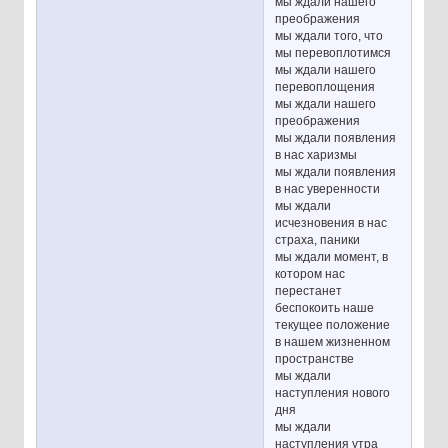
мы ждали нашего
преображения
мы ждали того, что
мы перевоплотимся
мы ждали нашего
перевоплощения
мы ждали нашего
преображения
мы ждали появления
в нас харизмы
мы ждали появления
в нас уверенности
мы ждали
исчезновения в нас
страха, паники
мы ждали момент, в
котором нас
перестанет
беспокоить наше
текущее положение
в нашем жизненном
пространстве
мы ждали
наступления нового
дня
мы ждали
наступления утра