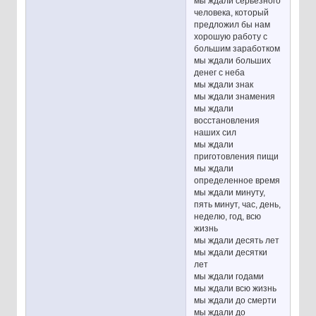
мы ждали серьезного
человека, который
предложил бы нам
хорошую работу с
большим заработком
мы ждали больших
денег с неба
мы ждали знак
мы ждали знамения
мы ждали
восстановления
наших сил
мы ждали
приготовления пищи
мы ждали
определенное время
мы ждали минуту,
пять минут, час, день,
неделю, год, всю
жизнь
мы ждали десять лет
мы ждали десятки
лет
мы ждали годами
мы ждали всю жизнь
мы ждали до смерти
мы ждали до