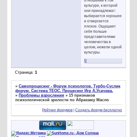
отношение к той
культуре, к которой
они принадлежат:
выбирается хорошее
и отвергается
плохое. Ощущают
себя больше
представителями
человечества в
целом, нежели одной
культуры.
0
Страница:
1
»
Самопроцесинг - Форум психологов. Турбо-Суслик
форум. Система ТЕОС. Процесинг Игр А.Усачева.
»
Проблемы взросления
»
15 признаков
психологической зрелости по Абрахаму Масло
Рейтинг форумов
|
Создать форум бесплатно