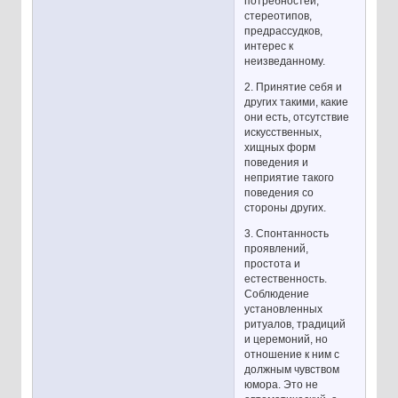
потребностей,
стереотипов,
предрассудков,
интерес к
неизведанному.
2. Принятие себя и
других такими, какие
они есть, отсутствие
искусственных,
хищных форм
поведения и
неприятие такого
поведения со
стороны других.
3. Спонтанность
проявлений,
простота и
естественность.
Соблюдение
установленных
ритуалов, традиций
и церемоний, но
отношение к ним с
должным чувством
юмора. Это не