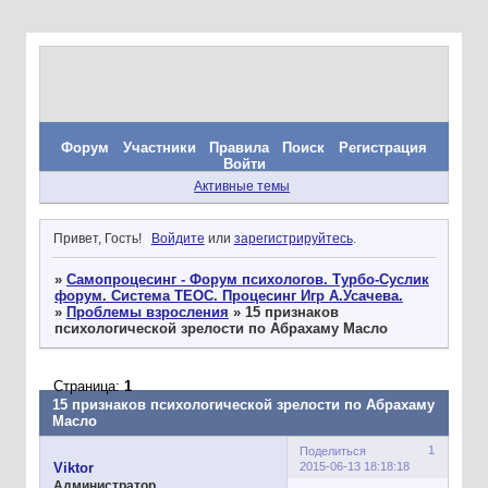
Форум
Участники
Правила
Поиск
Регистрация
Войти
Активные темы
Привет, Гость!
Войдите
или
зарегистрируйтесь
.
»
Самопроцесинг - Форум психологов. Турбо-Суслик
форум. Система ТЕОС. Процесинг Игр А.Усачева.
»
Проблемы взросления
»
15 признаков
психологической зрелости по Абрахаму Масло
Страница:
1
15 признаков психологической зрелости по Абрахаму
Масло
1
Поделиться
2015-06-13 18:18:18
Viktor
Администратор