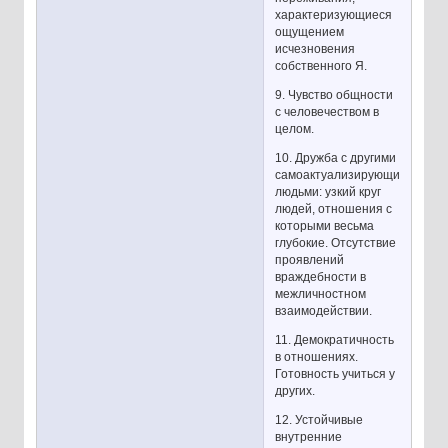
характеризующиеся
ощущением
исчезновения
собственного Я.
9. Чувство общности
с человечеством в
целом.
10. Дружба с другими
самоактуализирующимися
людьми: узкий круг
людей, отношения с
которыми весьма
глубокие. Отсутствие
проявлений
враждебности в
межличностном
взаимодействии.
11. Демократичность
в отношениях.
Готовность учиться у
других.
12. Устойчивые
внутренние