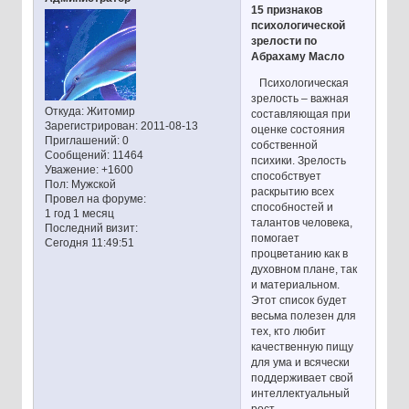
15 признаков
психологической
зрелости по
Абрахаму Масло
Психологическая
зрелость – важная
Откуда:
Житомир
составляющая при
Зарегистрирован
: 2011-08-13
оценке состояния
Приглашений:
0
собственной
Сообщений:
11464
психики. Зрелость
Уважение:
+1600
способствует
Пол:
Мужской
раскрытию всех
Провел на форуме:
способностей и
1 год 1 месяц
талантов человека,
Последний визит:
помогает
Сегодня 11:49:51
процветанию как в
духовном плане, так
и материальном.
Этот список будет
весьма полезен для
тех, кто любит
качественную пищу
для ума и всячески
поддерживает свой
интеллектуальный