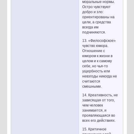
моральные нормы.
Остро чувствуют
добро и зло:
ориентированы на
цели, а средства
всегда им
подчиняются.
13. «Философское»
чувство юмора.
Отношение с
юмором к жизни в
целом и к самому
себе, но чья-то
ущербность или
невзгоды никогда не
считаются
смешными.
14. Креативность, не
зависящая от того,
чем человек
занимается, и
проявляющаяся во
всех его действиях.
15. Критичное