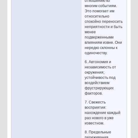
отношению ко
многим событиям.
Это помогает им
относительно
спокойно переносить
неприятности и быть
менее
подверженными
влияниям извне. Они
нередко склонны к
одиночеству.
6. Автономия и
независимость от
окружения;
устойчивость под
воздействием
фрустрирующих
факторов.
7. Свежесть
восприятия:
нахождение каждый
раз нового в уже
известном.
8. Предельные
переживания,