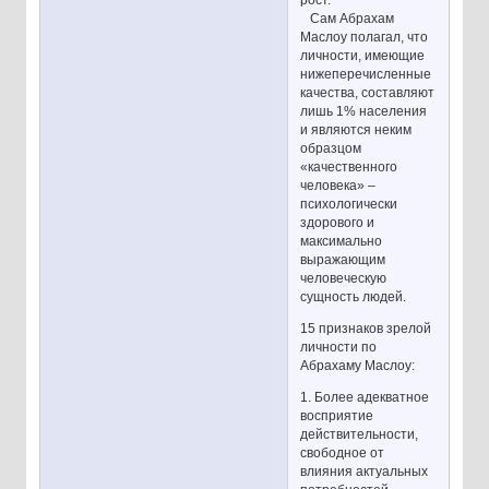
рост.
Сам Абрахам
Маслоу полагал, что
личности, имеющие
нижеперечисленные
качества, составляют
лишь 1% населения
и являются неким
образцом
«качественного
человека» –
психологически
здорового и
максимально
выражающим
человеческую
сущность людей.
15 признаков зрелой
личности по
Абрахаму Маслоу:
1. Более адекватное
восприятие
действительности,
свободное от
влияния актуальных