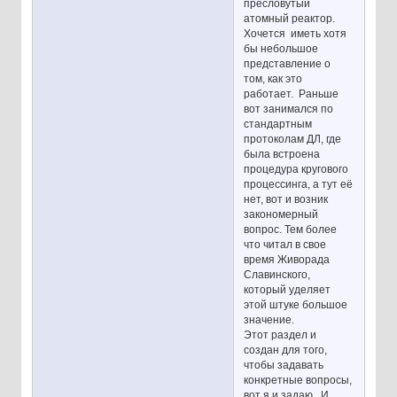
пресловутый
атомный реактор.
Хочется иметь хотя
бы небольшое
представление о
том, как это
работает. Раньше
вот занимался по
стандартным
протоколам ДЛ, где
была встроена
процедура кругового
процессинга, а тут её
нет, вот и возник
закономерный
вопрос. Тем более
что читал в свое
время Живорада
Славинского,
который уделяет
этой штуке большое
значение.
Этот раздел и
создан для того,
чтобы задавать
конкретные вопросы,
вот я и задаю. И