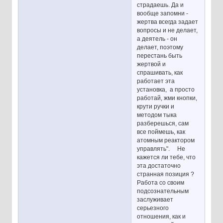
страдаешь. Да и
вообще запомни -
жертва всегда задает
вопросы и не делает,
а деятель - он
делает, поэтому
перестань быть
жертвой и
спрашивать, как
работает эта
установка, а просто
работай, жми кнопки,
крути ручки и
методом тыка
разберешься, сам
все поймешь, как
атомным реактором
управлять". Не
кажется ли тебе, что
эта достаточно
странная позиция ?
Работа со своим
подсознательным
заслуживает
серьезного
отношения, как и