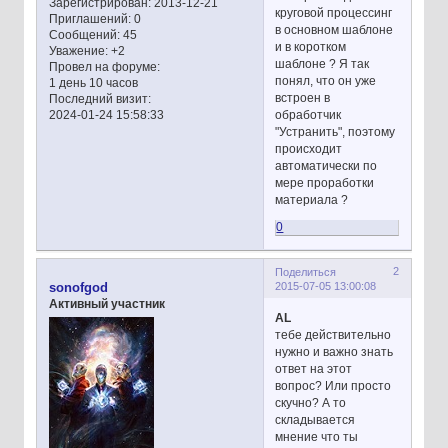
Зарегистрирован
: 2013-12-21
круговой процессинг
Приглашений:
0
в основном шаблоне
Сообщений:
45
и в коротком
Уважение:
+2
шаблоне ? Я так
Провел на форуме:
понял, что он уже
1 день 10 часов
встроен в
Последний визит:
обработчик
2024-01-24 15:58:33
"Устранить", поэтому
происходит
автоматически по
мере проработки
материала ?
0
2
Поделиться
2015-07-05 13:00:08
sonofgod
Активный участник
AL
тебе действительно
нужно и важно знать
ответ на этот
вопрос? Или просто
скучно? А то
складывается
мнение что ты