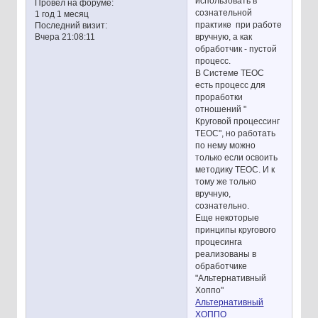
использовать в
Провел на форуме:
сознательной
1 год 1 месяц
практике при работе
Последний визит:
вручную, а как
Вчера 21:08:11
обработчик - пустой
процесс.
В Системе ТЕОС
есть процесс для
проработки
отношений "
Круговой процессинг
ТЕОС", но работать
по нему можно
только если освоить
методику ТЕОС. И к
тому же только
вручную,
сознательно.
Еще некоторые
принципы кругового
процесинга
реализованы в
обработчике
"Альтернативный
Хоппо"
Альтернативный
ХОППО