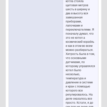
котла стояла
щитовая метров
шесть в ширину и
два в высоту вся
завешанная
приборами,
лапочками и
переключателями. Я
поначалу думал, что
это не котел а
космический корабль
и как в этом во всем
можно разбираться.
Хитрость была в том,
что основными
датчиками, по
которому управлялся
котел было
несколько,
температура и
давление в системе
и кран с помощью
которого все
регулировалось. На
деле оказалось все
просто. Кстати, я до
сих пор не знаю для