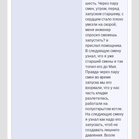
шесть. Через пару
смен, утром, перед
запуском старшему, с
сердцем стало плохо
увезли на скорой,
меня инженер
спросил сможешь
запустить? и
прислал помощника.
В следующую смену
узнал, что я уже
старший смены и так
топил его до Мая.
Правда через пару
смен во время
запуска мы его
взорвали, что у нас
часть кладки
разлетелась,
работали на
полуоткрытом котле.
На следующую смену
я узнал как надо его
запускать, чтоб не
создавать лишнего
давления. Возле