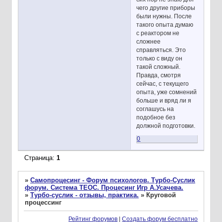
чего другие приборы
были нужны. После
такого опыта думаю
с реактором не
сложнее
справляться. Это
только с виду он
такой сложный.
Правда, смотря
сейчас, с текущего
опыта, уже сомнений
больше и вряд ли я
соглашусь на
подобное без
должной подготовки.
0
Страница:
1
»
Самопроцесинг - Форум психологов. Турбо-Суслик
форум. Система ТЕОС. Процесинг Игр А.Усачева.
»
Турбо-суслик - отзывы, практика.
»
Круговой
процессинг
Рейтинг форумов
|
Создать форум бесплатно