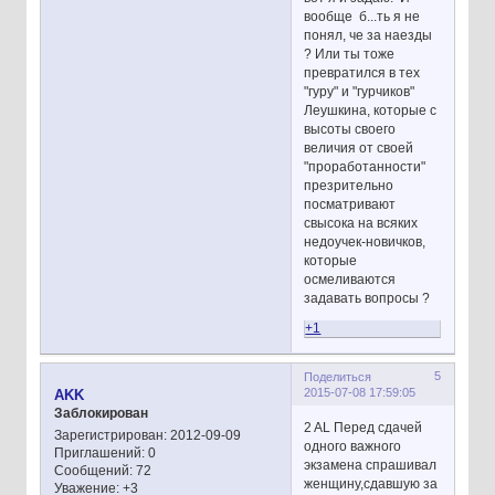
вообще б...ть я не
понял, че за наезды
? Или ты тоже
превратился в тех
"гуру" и "гурчиков"
Леушкина, которые с
высоты своего
величия от своей
"проработанности"
презрительно
посматривают
свысока на всяких
недоучек-новичков,
которые
осмеливаются
задавать вопросы ?
+1
5
Поделиться
2015-07-08 17:59:05
AKK
Заблокирован
2 AL Перед сдачей
Зарегистрирован
: 2012-09-09
одного важного
Приглашений:
0
экзамена спрашивал
Сообщений:
72
женщину,сдавшую за
Уважение:
+3