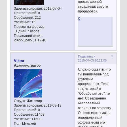
просто херней
страдаешь вместо
Зарегистрирован
: 2012-07-04
проработок.
Приглашений:
0
Сообщений:
212
0
Уважение:
+5
Провел на форуме:
11 дней 7 часов
Последний визит:
2022-12-05 11:12:46
3
Поделиться
2015-07-05 20:21:08
Viktor
Администратор
Сложно сказать, что
ты понимаешь под
круговым
процесингом. Если
тот, который в
"Обработай это", то
нет. Совершенно
Откуда:
Житомир
бесполезный
Зарегистрирован
: 2011-08-13
вариант по эффекту.
Приглашений:
0
Он еще может дать
Сообщений:
11463
определенный
Уважение:
+1600
эффект если его
Пол:
Мужской