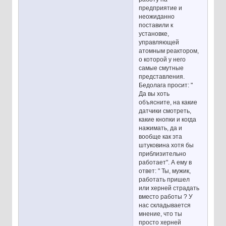
предприятие и
неожиданно
поставили к
установке,
управляющей
атомным реактором,
о которой у него
самые смутные
представления.
Бедолага просит: "
Да вы хоть
объясните, на какие
датчики смотреть,
какие кнопки и когда
нажимать, да и
вообще как эта
штуковина хотя бы
приблизительно
работает". А ему в
ответ: " Ты, мужик,
работать пришел
или херней страдать
вместо работы ? У
нас складывается
мнение, что ты
просто херней