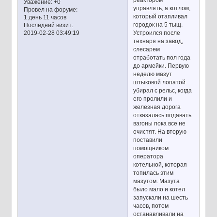
Уважение:
+0
управлять, а котлом,
Провел на форуме:
который отапливал
1 день 11 часов
городок на 5 тыщ.
Последний визит:
Устроился после
2019-02-28 03:49:19
технаря на завод,
слесарем
отработать пол года
до армейки. Первую
неделю мазут
штыковой лопатой
убирал с рельс, когда
его пролили и
железная дорога
отказалась подавать
вагоны пока все не
очистят. На вторую
поставили
помощником
оператора
котельной, которая
топилась этим
мазутом. Мазута
было мало и котел
запускали на шесть
часов, потом
останавливали на