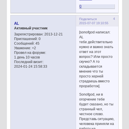
0
4
Поделиться
2015-07-07 19:10:55
AL
Активный участник
[sonofgod написал:
Зарегистрирован
: 2013-12-21
AL
Приглашений:
0
тебе действительно
Сообщений:
45
нужно и важно знать
Уважение:
+2
ответ на этот
Провел на форуме:
вопрос? Или просто
1 день 10 часов
скучно? А то
Последний визит:
складывается
2024-01-24 15:58:33
мнение что ты
просто херней
страдаешь вместо
проработок].
Sonofgod, ни в
огорчение тебе
будет сказано, но ты
странный чел,
честное слово.
Представь ситуацию,
человека приняли на
работу на