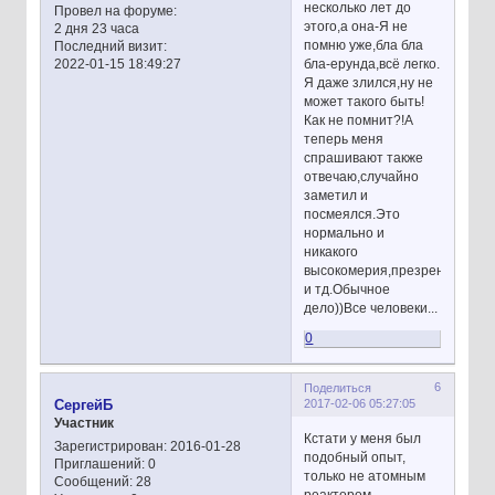
несколько лет до
Провел на форуме:
этого,а она-Я не
2 дня 23 часа
помню уже,бла бла
Последний визит:
бла-ерунда,всё легко.
2022-01-15 18:49:27
Я даже злился,ну не
может такого быть!
Как не помнит?!А
теперь меня
спрашивают также
отвечаю,случайно
заметил и
посмеялся.Это
нормально и
никакого
высокомерия,презрения
и тд.Обычное
дело))Все человеки...
0
6
Поделиться
2017-02-06 05:27:05
СергейБ
Участник
Кстати у меня был
Зарегистрирован
: 2016-01-28
подобный опыт,
Приглашений:
0
только не атомным
Сообщений:
28
реактором