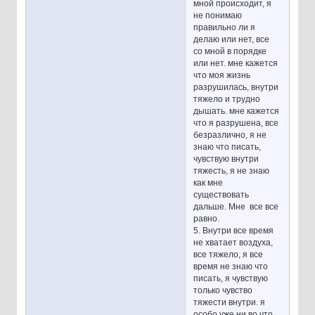
мной происходит, я
не понимаю
правильно ли я
делаю или нет, все
со мной в порядке
или нет. мне кажется
что моя жизнь
разрушилась, внутри
тяжело и трудно
дышать. мне кажется
что я разрушена, все
безразлично, я не
знаю что писать,
чувствую внутри
тяжесть, я не знаю
как мне
существовать
дальше. Мне все все
равно.
5. Внутри все время
не хватает воздуха,
все тяжело, я все
время не знаю что
писать, я чувствую
только чувство
тяжести внутри. я
особо уже ни во что