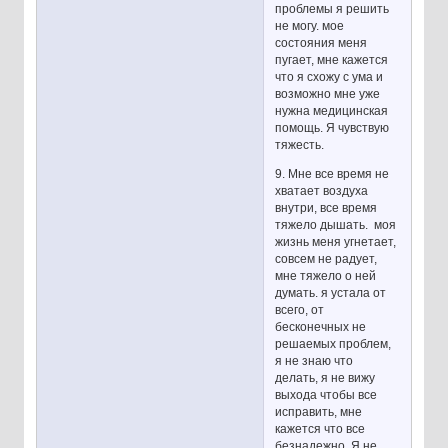
проблемы я решить
не могу. мое
состояния меня
пугает, мне кажется
что я схожу с ума и
возможно мне уже
нужна медицинская
помощь. Я чувствую
тяжесть.
9. Мне все время не
хватает воздуха
внутри, все время
тяжело дышать. моя
жизнь меня угнетает,
совсем не радует,
мне тяжело о ней
думать. я устала от
всего, от
бесконечных не
решаемых проблем,
я не знаю что
делать, я не вижу
выхода чтобы все
исправить, мне
кажется что все
безнадежно. Я не