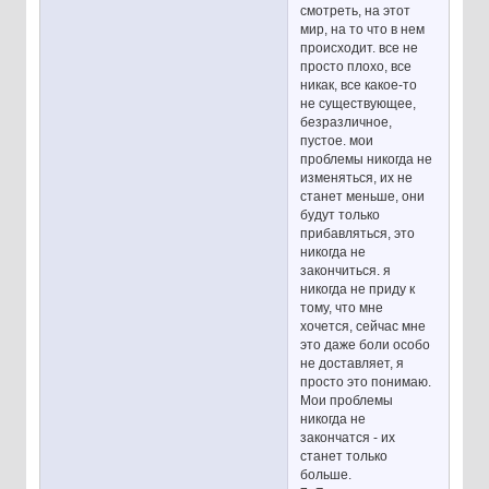
смотреть, на этот
мир, на то что в нем
происходит. все не
просто плохо, все
никак, все какое-то
не существующее,
безразличное,
пустое. мои
проблемы никогда не
изменяться, их не
станет меньше, они
будут только
прибавляться, это
никогда не
закончиться. я
никогда не приду к
тому, что мне
хочется, сейчас мне
это даже боли особо
не доставляет, я
просто это понимаю.
Мои проблемы
никогда не
закончатся - их
станет только
больше.