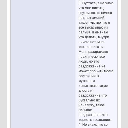
3. Пустота, я не знаю
что мне писать,
внутри как-то ничего
нет, нет эмоций.
такое чувство что я
все высасываю из
пальца. я не знаю
что делать, внутри
ничего нет, мне
тяжело писать.
Меня раздражают
практически все
люди, но это
раздражение не
может пробить моего
состояния, к
мужчинам
испытываю такую
злость и
раздражение что
буквально их
ненавижу, такое
сильное
раздражение, что
теряется сознание.
4. Не знаю, что со