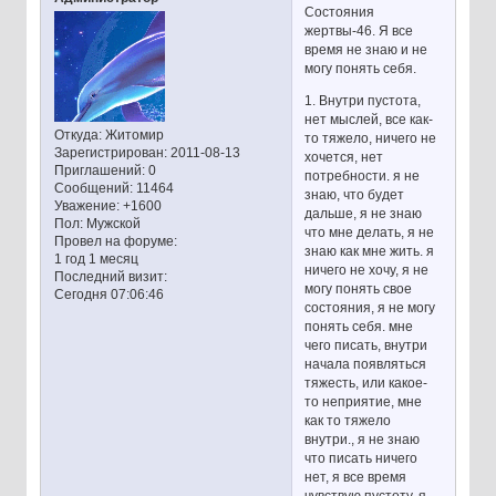
Состояния
жертвы-46. Я все
время не знаю и не
могу понять себя.
1. Внутри пустота,
нет мыслей, все как-
Откуда:
Житомир
то тяжело, ничего не
Зарегистрирован
: 2011-08-13
хочется, нет
Приглашений:
0
потребности. я не
Сообщений:
11464
знаю, что будет
Уважение:
+1600
дальше, я не знаю
Пол:
Мужской
что мне делать, я не
Провел на форуме:
знаю как мне жить. я
1 год 1 месяц
ничего не хочу, я не
Последний визит:
могу понять свое
Сегодня 07:06:46
состояния, я не могу
понять себя. мне
чего писать, внутри
начала появляться
тяжесть, или какое-
то неприятие, мне
как то тяжело
внутри., я не знаю
что писать ничего
нет, я все время