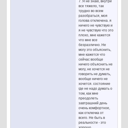
7. Я не знаю, внутри
все тяжело, так
трудно во всем
разобраться, моя
голова отключена. я
ничего не чувствую и
я не чувствую что это
плохо, мне кажется
что мне все
безразлично. Не
могу это объяснить,
мне кажется что
сейчас вообще
ничего объяснить не
могу, не хочется не
говорить не думать,
вообще ничего не
хочется. состояние
где не надо думать о
том, как мне
преодолеть
завтрашний день
очень комфортное,
как отключка от
всего. Не быть в
реальности - это
хорошо.