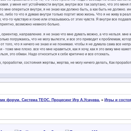
вия. у меня нет устойчивости внутри, внутри все так запутано, что это меня
что мне опереться внутри, я не знаю как должно быть, а как быть не должно. и
о, либо то что я думаю внутри только портит мою жизнь. Что я не живу в реаль
, что-то чувствую и гоню или отказываюсь от этих чувств. Я внутри все подавл
приятно, возможно немного больно.
 ориентир, направление. я не знаю что мне думать можно, а что нельзя. мне к
олько погружаюсь, что не могу вылезти, и все это приводит к проблемам, котор
от того, что я ничего не знаю и не понимаю. чтобы я не думала сама все непра
 - тоже мне плохо. все что мне нравиться, как я хочу, как я это вижу мне каже
льзя, это обман. Надо относиться к себе критично и все отсекать.
ик, проработки, состояния жертвы, жертва, не могу ничего делать, Как прораб
ик форум. Система ТЕОС. Процесинг Игр А.Усачева.
»
Игры и состо