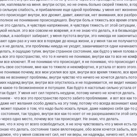
ли, наплевали на меня. внутри остро, но не очень больно скорей тяжело, в гор
ую сильную слабость, и прибавление еще одной проблемы. у меня нет жизненн
 что происходит внутри, все дрожит, давит, ажиотаж, нет внимания, все разбр
е полное не понимание происходящего. Внутри боль и тяжесть все время отвле
мне это сделать, я чувствую напряжение, я чувствую тяжесть от этой ситуации,
укой нельзя. это все совсем не вовремя, и я не знаю что делать, я в безвыход
овья, а наоборот забирает, у меня пустота внутри, это никогда не закончитьс
ют один раз и у них все в порядке до конца жизни, а у меня так не получаетс
 я не делала, эти проблемы никуда не уходят, заканчиваются одни начинаютс
делать, я ощущаю тупик. внутри странное состояние, как будто у меня голова 
ь все это пространство, что то я ничего не понимаю, внутри как то все не ком
ри все клокочет. Я не понимаю что происходит, я не понимаю, что происходит в
нять свое состояние, мне как то тяжело и некомфортно, я устала от всего этог
 не понимаю почему, все мои усилия все зря, внутри все время тяжело, все врем
ова не возникнут проблемы, внутри чувство что ничего не хочется делать потом
аких надежд внутри, внутри все опустилось и не поднимается, не видит никако
се какое-то безжизненное и потухшее. Как будто я настолько сильно устала о
 так будет. У меня нет сил терпеть неудачи, потому ничего не хочется делать.
ием - что все это пространство просто забито проблемами. и вот все как то т
и даже нет желания особо думать на эту тему, потому что всегда возникает как
может горькое о том, что надо было искать лучше, даже наверно себя где-то ру
 состояния, так трудно, внутри все как-то ноет от не разрешаемости этой ситу
 через одно место, почему все так происходит. Не знаю, что делать.
ие, что я хочу от всего освободиться, я не хочу чувствовать что у меня есть
 знаю что делать. состояние такое вялотекущее, обо всем хочется забыть, все
домое, что у меня совсем нет сил, нет ни веры, ни надежды, ничего нет, я по