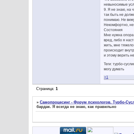
невыносимые усло
9. Я не знаю, на 
так быть не должн
понимаю. Не вижу
Некомфортно, не
Состояния
Мне нужна опора,
вред, либо я наст
жить, мне тяжело 
происходит внутри
и этому верить не
Теги: турбо-сусл
могу думать
+1
Страница:
1
»
Самопроцесинг - Форум психологов. Турбо-Сусл
бардак. Я всегда не знаю, как правильно