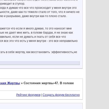
 приводит в ступор.
ногда я думаю что все что происходит у меня внутри это
ности, даже как-то тяжело стало от того, что я ничего не
яю и разрываю, даже внутри как-то плохо стало.
ажется что если я много думаю, то это наносит мне
ые не дают мне жить. в голове бардак, я не знаю как
вильно, если не думать и гнать от себя все что
тся все это что есть у меня внутри - это все неправильно
отать в себе жертву, как восстановить эффективность,не
яния Жертвы
»
Состояния жертвы-47. В голове
Рейтинг форумов
|
Создать форум бесплатно