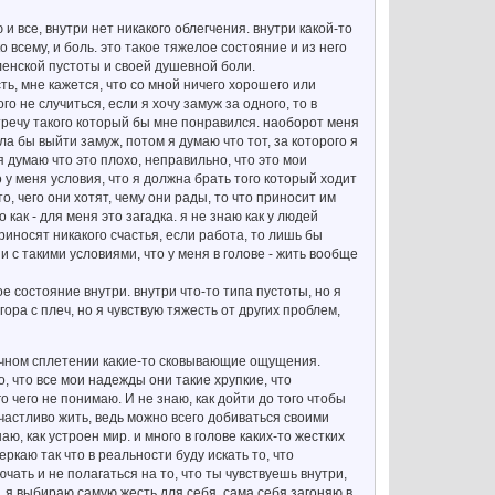
 и все, внутри нет никакого облегчения. внутри какой-то
всему, и боль. это такое тяжелое состояние и из него
ленской пустоты и своей душевной боли.
сть, мне кажется, что со мной ничего хорошего или
о не случиться, если я хочу замуж за одного, то в
 встречу такого который бы мне понравился. наоборот меня
ла бы выйти замуж, потом я думаю что тот, за которого я
 думаю что это плохо, неправильно, что это мои
о у меня условия, что я должна брать того который ходит
, чего они хотят, чему они рады, то что приносит им
 как - для меня это загадка. я не знаю как у людей
риносят никакого счастья, если работа, то лишь бы
и с такими условиями, что у меня в голове - жить вообще
е состояние внутри. внутри что-то типа пустоты, но я
ора с плеч, но я чувствую тяжесть от других проблем,
лнечном сплетении какие-то сковывающие ощущения.
о, что все мои надежды они такие хрупкие, что
о чего не понимаю. И не знаю, как дойти до того чтобы
счастливо жить, ведь можно всего добиваться своими
ю, как устроен мир. и много в голове каких-то жестких
еркаю так что в реальности буду искать то, что
чать и не полагаться на то, что ты чувствуешь внутри,
ь, я выбираю самую жесть для себя, сама себя загоняю в