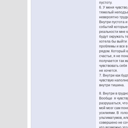
пустоту.
6. У меня чувство
тяжелый неподъем
невероятно трудн
Внутри пустота и 
событий которые 
реальности мне ка
будут окружать те
хотела бы выйти 
проблемы и все в 
рядом. Который к
счастье, я не пон
получается так ж
чувствовать себя 
не хочется.
7. Внутри как бу
чувствую наполне
внутри тишина.
8. Внутри в груд
Вообще я чувствую
разрушаться, что
мой мозг сам пон
усилиями. В голов
ультиматумов, или
совершено не соч
что возможно это