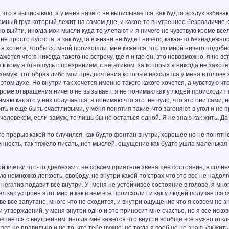
, что я выписываю, а у меня ничего не выписывается, как будто воздух взбиваю
ный груз который лежит на самом дне, и какое-то внутреннее безразличие ко 
о выйти, иногда мои мысли куда то улетают и я ничего не чувствую кроме все
не просто пустота, а как будто в жизни не будет ничего, какая-то безнадежно
я хотела, чтобы со мной произошли. мне кажется, что со мной ничего подобног
жется что я никогда такого не встречу, где я и где он, это невозможно, я не
 к кому я отношусь с презрением, с негативом, за которых я никогда не захоте
замуж, тот образ либо мои предпочтения которые находятся у меня в голове я
этом духе. Но внутри так хочется именно такого какого хочется, а чувствую чт
роме отвращения ничего не вызывает. я не понимаю как у людей происходит то
имаю как это у них получается, я понимаю что это не чудо, что это они сами, но
ить и ещё быть счастливыми, у меня понятия такие, что загоняют в угол и не п
человеком, если замуж, то лишь бы не остаться одной. Я не знаю как жить. Да 
дто прорыв какой-то случился, как будто фонтан внутри, хорошее но не понятно
нность, так тяжело писать, нет мыслей, ощущение как будто ушла маленькая г
ной клетки что-то дребезжит, не совсем приятное звенящее состояние, в со
 немножко легкость, свободу, но внутри какой-то страх что это все не надолг
 негатив подавит все внутри. У меня не устойчивое состояние в голове, я мног
ял как устроен этот мир и как в нем все происходит и как у людей получается 
е все запутано, много что не сходится, и внутри ощущение что я совсем не зна
 утверждений, у меня внутри одно и это приносит мне счастье, но я все исков
етается с внутренним. иногда мне кажется что внутри вообще все нужно отклю
 все не правильно и не то, что тебе нужно. но тогда я вообще не знаю как жит