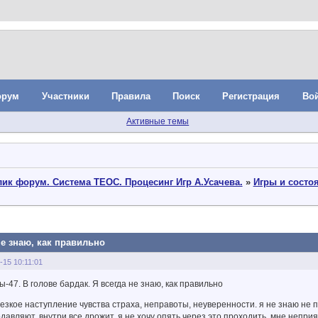
орум
Участники
Правила
Поиск
Регистрация
Во
Активные темы
ик форум. Система ТЕОС. Процесинг Игр А.Усачева.
»
Игры и состо
не знаю, как правильно
-15 10:11:01
-47. В голове бардак. Я всегда не знаю, как правильно
резкое наступление чувства страха, неправоты, неуверенности. я не знаю не по
одавляют, внутри все дрожит. я не хочу опять через это проходить, мне непри