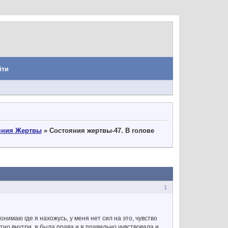
йти
яния Жертвы
»
Состояния жертвы-47. В голове
1
нимаю где я нахожусь, у меня нет сил на это, чувство
ятно внутри, я была права и я правильно чувствовала и