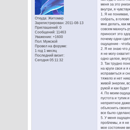
меня за это унизи
внутри, я чувств
1. Я не понимаю,
Откуда:
Житомир
собрать, в голов
Зарегистрирован
: 2011-08-13
мне делать, как 
Приглашений:
0
совсем махнуть р
Сообщений:
11463
приносит это здор
Уважение:
+1600
почему одни сдела
Пол:
Мужской
ощущение - чтобы
Провел на форуме:
2. Я не знаю что 
1 год 1 месяц
я не могу охватит
Последний визит:
одно целое, внут
Сегодня 05:11:32
3. Так трудно по
на круги своя и я
исправиться и сн
тяжело и нет ник
живой энергии, в
рукой и как будет
4. По моим ощущен
пустота и тупик 
неприятное даже 
объяснить своего
все было сделано
5. У меня ощущен
проблемы, и я не
мое состояние ве