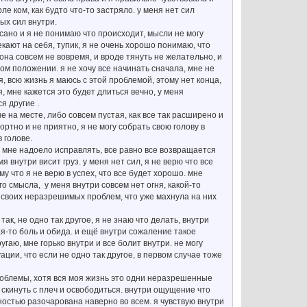
ле ком, как будто что-то застряло. у меня нет сил
ых сил внутри.
осано и я не понимаю что происходит, мысли не могу
кают на себя, тупик, я не очень хорошо понимаю, что
 она совсем не вовремя, и вроде тянуть не желательно, и
ном положении. я не хочу все начинать сначала, мне не
я, всю жизнь я маюсь с этой проблемой, этому нет конца,
я, мне кажется это будет длиться вечно, у меня
я другие .
не на месте, либо совсем пустая, как все так расширено и
фортно и не приятно, я не могу собрать свою голову в
 голове.
о. мне надоело исправлять, все равно все возвращается
я внутри висит груз. у меня нет сил, я не верю что все
у что я не верю в успех, что все будет хорошо. мне
го смысла, у меня внутри совсем нет огня, какой-то
т своих неразрешимых проблем, что уже махнула на них
ак, не одно так другое, я не знаю что делать, внутри
ая-то боль и обида. и ещё внутри сожаление такое
гаю, мне горько внутри и все болит внутри. не могу
ации, что если не одно так другое, в первом случае тоже
 проблемы, хотя вся моя жизнь это одни неразрешенные
 скинуть с плеч и освободиться. внутри ощущение что
лностью разочарована наверно во всем. я чувствую внутри