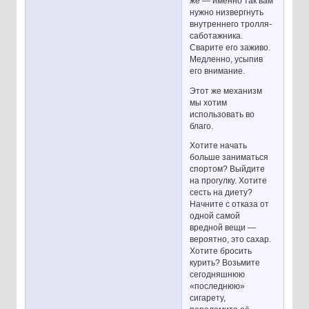
же — именно так вам
нужно низвергнуть
внутреннего тролля-
саботажника.
Сварите его заживо.
Медленно, усыпив
его внимание.
Этот же механизм
мы хотим
использовать во
благо.
Хотите начать
больше заниматься
спортом? Выйдите
на прогулку. Хотите
сесть на диету?
Начните с отказа от
одной самой
вредной вещи —
вероятно, это сахар.
Хотите бросить
курить? Возьмите
сегодняшнюю
«последнюю»
сигарету,