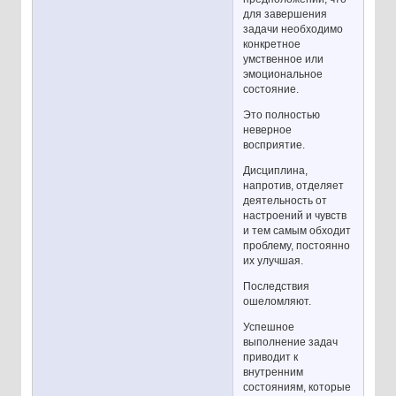
для завершения
задачи необходимо
конкретное
умственное или
эмоциональное
состояние.
Это полностью
неверное
восприятие.
Дисциплина,
напротив, отделяет
деятельность от
настроений и чувств
и тем самым обходит
проблему, постоянно
их улучшая.
Последствия
ошеломляют.
Успешное
выполнение задач
приводит к
внутренним
состояниям, которые