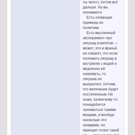
ты чего»), потом всё
дальше. Ну вы
понимаете.
Есть зловещие
примеры из
политики.
Есть мысленный
эксперимент про
лягушку в кипятке —
может, это и враньё,
но говорят, что если
положить лягушку в
кастрюлю с водой и
медленно её
нагревать, то
лягушка не
выпрыгнет, потому
что кипячение будет
постепенным. Не
знаю, зачем кому-то
понадобится
заниматься такими
вещами, и вообще
насколько это
правдиво, но
принцип точно такой