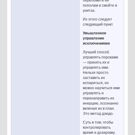
переломите её
пополам и смойте в
унитаз.
Из этого следует
следующий пункт.
Умышленное
управление
исключениями
Лучший способ
управлять пороками
— принять их и
управлять ими.
Нельзя просто
заставить их
испариться, но
можно научиться ими
управлять и
перенаправить их
инерцию, осознанно
включая их в план.
Это метод дзюдо.
Суть в том, чтобы
контролировать
время и дозировку.