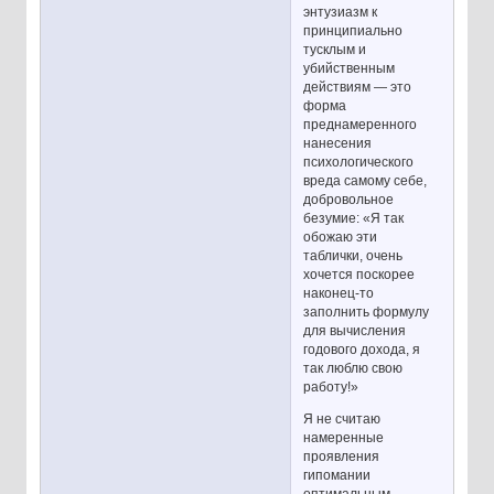
энтузиазм к
принципиально
тусклым и
убийственным
действиям — это
форма
преднамеренного
нанесения
психологического
вреда самому себе,
добровольное
безумие: «Я так
обожаю эти
таблички, очень
хочется поскорее
наконец-то
заполнить формулу
для вычисления
годового дохода, я
так люблю свою
работу!»
Я не считаю
намеренные
проявления
гипомании
оптимальным