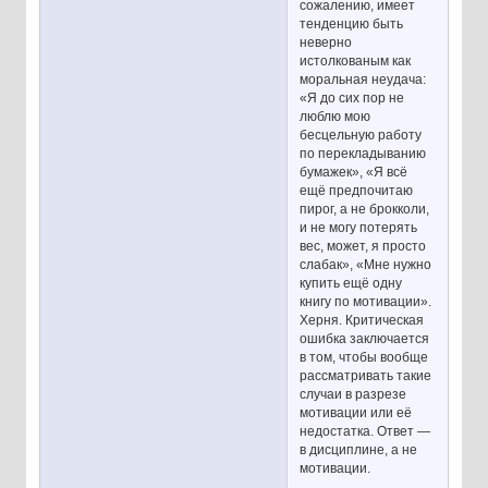
сожалению, имеет
тенденцию быть
неверно
истолкованым как
моральная неудача:
«Я до сих пор не
люблю мою
бесцельную работу
по перекладыванию
бумажек», «Я всё
ещё предпочитаю
пирог, а не брокколи,
и не могу потерять
вес, может, я просто
слабак», «Мне нужно
купить ещё одну
книгу по мотивации».
Херня. Критическая
ошибка заключается
в том, чтобы вообще
рассматривать такие
случаи в разрезе
мотивации или её
недостатка. Ответ —
в дисциплине, а не
мотивации.