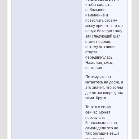
чтобы сделать
небольшое
изменение и
позволить своему
мозгу принять его как
новую базовую точку.
Так следующий шаг
станет проще,
потому что линия
старта
передвинулась.
Намылил, смыл,
повторил.
Потому что вы
катаетесь на доске, а
это значит, что волна
движется вперёд под
вами. Круто.
То, что я скажу
сейчас, может
прозвучать
банальным, но на
самом деле это не
так: большие вещи
состоят из