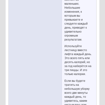
маленьких.
Небольшие
изменения, к
которым вы
привыкаете и
следуете каждый
день, приводят к
удивительно
огромным
результатам.
Используйте
лестницу вместо
лифта каждый день.
Это всего пять или
десять калорий, но
за год наберётся на
три пиццы. И это
только калории.
Если вы будете
тратить на
небольшую уборку
всего две минуты
каждый день, то
удивитесь, каким
чистым ваш дом