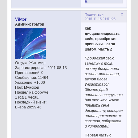
0
2
Поделиться
2015-11-15 21:51:23
Viktor
Администратор
Как
дисциплинировать
себя, приобретая
привычки шаг за
шагом. Часть 2
Продолжая свою
Откуда:
Житомир
заметку о том,
Зарегистрирован
: 2011-08-13
почему дисциплина
Приглашений:
0
важнее мотивации,
Сообщений:
11464
автор блога
Уважение:
+1600
Wisdomination
Пол:
Мужской
Збынек Драб
Провел на форуме:
написал инструкцию
1 год 1 месяц
для тех, кто хочет
Последний визит:
привить себе
Вчера 20:59:46
дисциплину, которая
полна практических
советов, лайфхаков
и хитростей.
Первая часть о