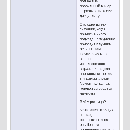
полностью
правильный выбор
— развивать в себе
дисциплину.
Это одна из тех
ситуаций, когда
принятие иного
подхода немедленно
приводит к лучшим
результатам.
Нечасто услышишь
верное
использование
выражения «сдвиг
парадигмы», но это
тот самый случай.
Момент, когда над
головой загорается
лампочка.
В чём разница?
Мотивация, в общих
чертах,
основывается на
ошибочном
предположении, что