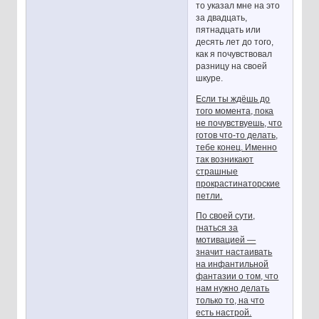
то указал мне на это
за двадцать,
пятнадцать или
десять лет до того,
как я почувствовал
разницу на своей
шкуре.
Если ты ждёшь до
того момента, пока
не почувствуешь, что
готов что-то делать,
тебе конец. Именно
так возникают
страшные
прокрастинаторские
петли.
По своей сути,
гнаться за
мотивацией —
значит настаивать
на инфантильной
фантазии о том, что
нам нужно делать
только то, на что
есть настрой.