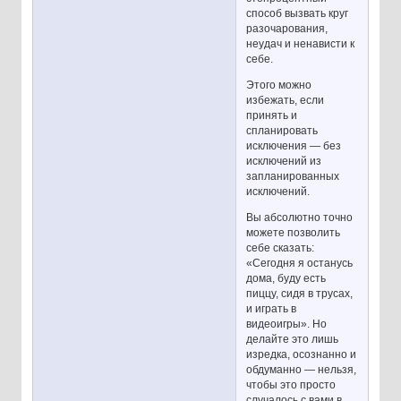
способ вызвать круг
разочарования,
неудач и ненависти к
себе.
Этого можно
избежать, если
принять и
спланировать
исключения — без
исключений из
запланированных
исключений.
Вы абсолютно точно
можете позволить
себе сказать:
«Сегодня я останусь
дома, буду есть
пиццу, сидя в трусах,
и играть в
видеоигры». Но
делайте это лишь
изредка, осознанно и
обдуманно — нельзя,
чтобы это просто
случалось с вами в