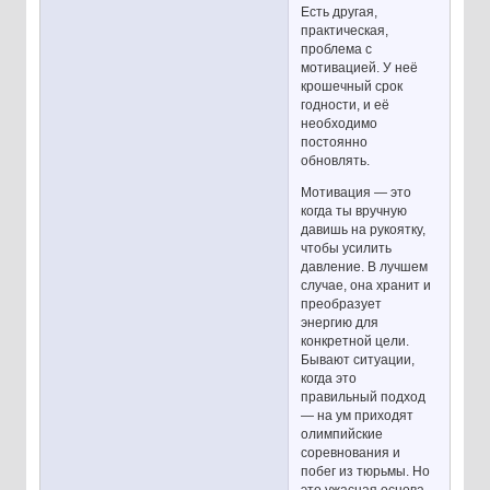
Есть другая,
практическая,
проблема с
мотивацией. У неё
крошечный срок
годности, и её
необходимо
постоянно
обновлять.
Мотивация — это
когда ты вручную
давишь на рукоятку,
чтобы усилить
давление. В лучшем
случае, она хранит и
преобразует
энергию для
конкретной цели.
Бывают ситуации,
когда это
правильный подход
— на ум приходят
олимпийские
соревнования и
побег из тюрьмы. Но