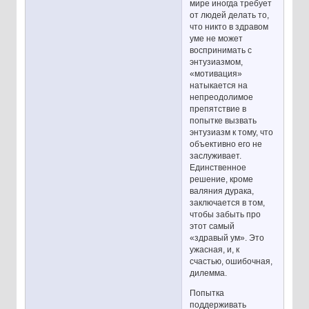
мире иногда требует
от людей делать то,
что никто в здравом
уме не может
воспринимать с
энтузиазмом,
«мотивация»
натыкается на
непреодолимое
препятствие в
попытке вызвать
энтузиазм к тому, что
объективно его не
заслуживает.
Единственное
решение, кроме
валяния дурака,
заключается в том,
чтобы забыть про
этот самый
«здравый ум». Это
ужасная, и, к
счастью, ошибочная,
дилемма.
Попытка
поддерживать