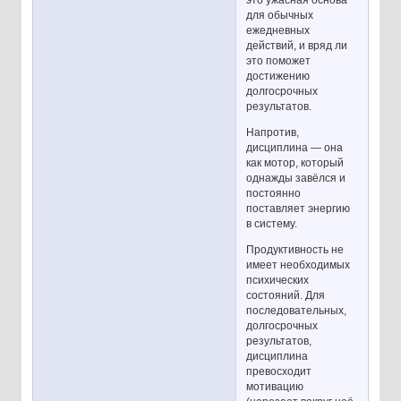
это ужасная основа
для обычных
ежедневных
действий, и вряд ли
это поможет
достижению
долгосрочных
результатов.
Напротив,
дисциплина — она
как мотор, который
однажды завёлся и
постоянно
поставляет энергию
в систему.
Продуктивность не
имеет необходимых
психических
состояний. Для
последовательных,
долгосрочных
результатов,
дисциплина
превосходит
мотивацию