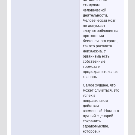
стимулом
человеческой
деятельности.
Человеческий мозг
не допускает
злоупотребления на
протяжении
бесконечного срока,
так что расплата
неизбежна. У
организма есть
собственные
тормоза и
предохранительные
клапаны.
Самое худшее, что
может случиться, это
успех в
неправильном
действии —
временный. Намного
лучший сценарий —
сохранить
здравомыслие,
которое, к