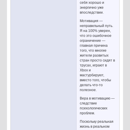
себя хорошо и
энергично уже
впоследствии.
Мотивация —
неправильный путь.
Я на 100% уверен,
что это ошибочное
ограничение —
главная причина
того, что многие
жители развитых
стран просто сидят в
трусах, играют в
Xbox и
мастурбируют,
вместо того, чтобы
делать что-то
полезное.
Вера в мотивацию —
следствие
психологических
проблем.
Поскольку реальная
жизнь в реальном