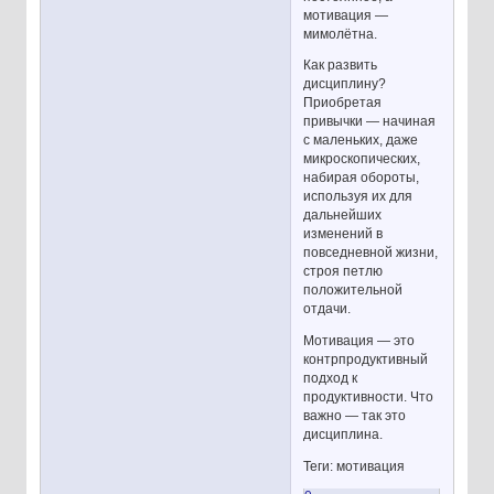
мотивация —
мимолётна.
Как развить
дисциплину?
Приобретая
привычки — начиная
с маленьких, даже
микроскопических,
набирая обороты,
используя их для
дальнейших
изменений в
повседневной жизни,
строя петлю
положительной
отдачи.
Мотивация — это
контрпродуктивный
подход к
продуктивности. Что
важно — так это
дисциплина.
Теги: мотивация