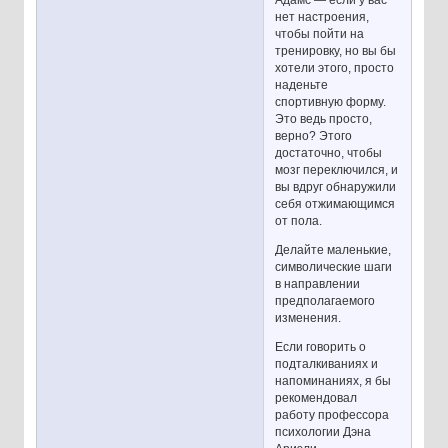
Адамс — если у вас
нет настроения,
чтобы пойти на
тренировку, но вы бы
хотели этого, просто
наденьте
спортивную форму.
Это ведь просто,
верно? Этого
достаточно, чтобы
мозг переключился, и
вы вдруг обнаружили
себя отжимающимся
от пола.
Делайте маленькие,
символические шаги
в направлении
предполагаемого
изменения.
Если говорить о
подталкиваниях и
напоминаниях, я бы
рекомендовал
работу профессора
психологии Дэна