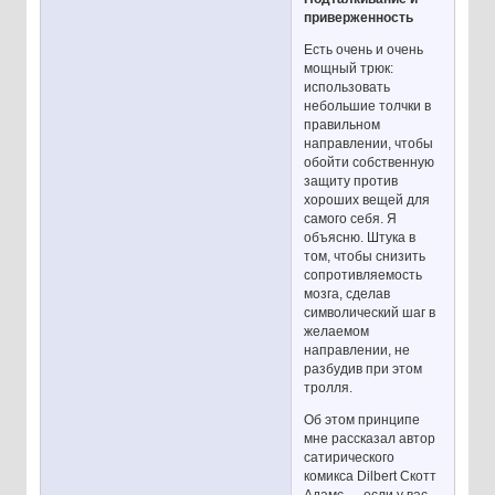
приверженность
Есть очень и очень
мощный трюк:
использовать
небольшие толчки в
правильном
направлении, чтобы
обойти собственную
защиту против
хороших вещей для
самого себя. Я
объясню. Штука в
том, чтобы снизить
сопротивляемость
мозга, сделав
символический шаг в
желаемом
направлении, не
разбудив при этом
тролля.
Об этом принципе
мне рассказал автор
сатирического
комикса Dilbert Скотт