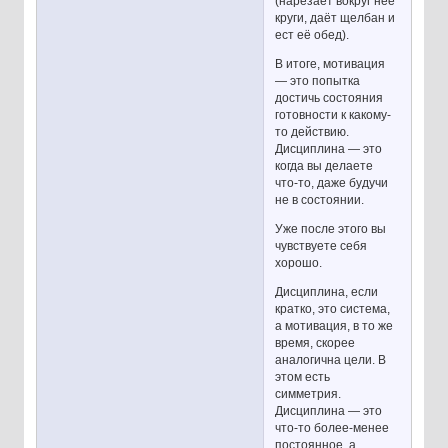
(нарезает вокруг неё
круги, даёт щелбан и
ест её обед).
В итоге, мотивация
— это попытка
достичь состояния
готовности к какому-
то действию.
Дисциплина — это
когда вы делаете
что-то, даже будучи
не в состоянии.
Уже после этого вы
чувствуете себя
хорошо.
Дисциплина, если
кратко, это система,
а мотивация, в то же
время, скорее
аналогична цели. В
этом есть
симметрия.
Дисциплина — это
что-то более-менее
постоянное, а