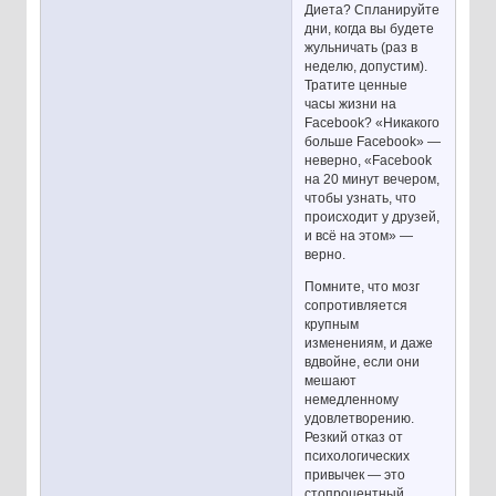
Диета? Спланируйте
дни, когда вы будете
жульничать (раз в
неделю, допустим).
Тратите ценные
часы жизни на
Facebook? «Никакого
больше Facebook» —
неверно, «Facebook
на 20 минут вечером,
чтобы узнать, что
происходит у друзей,
и всё на этом» —
верно.
Помните, что мозг
сопротивляется
крупным
изменениям, и даже
вдвойне, если они
мешают
немедленному
удовлетворению.
Резкий отказ от
психологических
привычек — это
стопроцентный