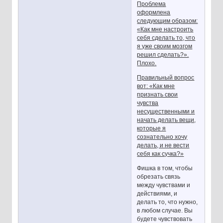
Проблема
оформлена
следующим образом:
«Как мне настроить
себя сделать то, что
я уже своим мозгом
решил сделать?».
Плохо.
Правильный вопрос
вот: «Как мне
признать свои
чувства
несущественными и
начать делать вещи,
которые я
сознательно хочу
делать, и не вести
себя как сучка?»
Фишка в том, чтобы
обрезать связь
между чувствами и
действиями, и
делать то, что нужно,
в любом случае. Вы
будете чувствовать