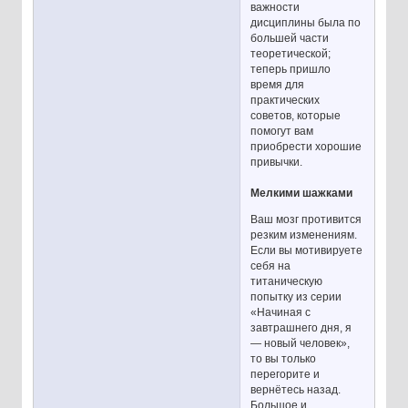
важности
дисциплины была по
большей части
теоретической;
теперь пришло
время для
практических
советов, которые
помогут вам
приобрести хорошие
привычки.
Мелкими шажками
Ваш мозг противится
резким изменениям.
Если вы мотивируете
себя на
титаническую
попытку из серии
«Начиная с
завтрашнего дня, я
— новый человек»,
то вы только
перегорите и
вернётесь назад.
Большое и