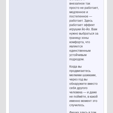
внезапное так
просто не работает,
медленное и
постепенное —
работает. Здесь
работает эффект
игрушки йо-йо. Вам
нужно выбраться за
границу зоны
комфорта, что
является
единственным
устойчивым
подходом.
Когда вы
продвигаетесь
мелкими шажками,
через год вы
обнаружите вместо
себя другого
человека — и даже
не поймёте, в какой
именно момент это
случилось.
Фишка здесь в том,