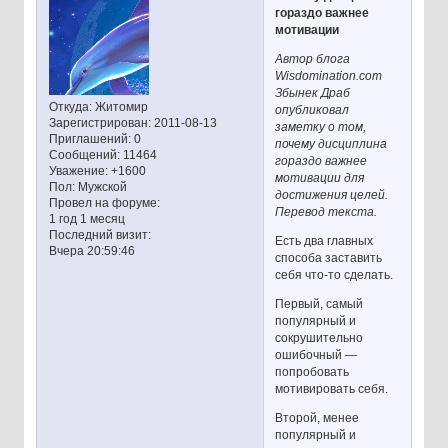
гораздо важнее
мотивации
Автор блога
Wisdomination.com
Збынек Драб
Откуда:
Житомир
опубликовал
Зарегистрирован
: 2011-08-13
заметку о том,
Приглашений:
0
почему дисциплина
Сообщений:
11464
гораздо важнее
Уважение:
+1600
мотивации для
Пол:
Мужской
достижения целей.
Провел на форуме:
Перевод текста.
1 год 1 месяц
Последний визит:
Есть два главных
Вчера 20:59:46
способа заставить
себя что-то сделать.
Первый, самый
популярный и
сокрушительно
ошибочный —
попробовать
мотивировать себя.
Второй, менее
популярный и