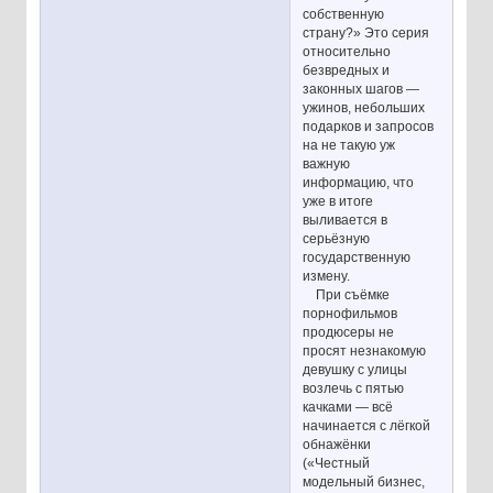
собственную
страну?» Это серия
относительно
безвредных и
законных шагов —
ужинов, небольших
подарков и запросов
на не такую уж
важную
информацию, что
уже в итоге
выливается в
серьёзную
государственную
измену.
При съёмке
порнофильмов
продюсеры не
просят незнакомую
девушку с улицы
возлечь с пятью
качками — всё
начинается с лёгкой
обнажёнки
(«Честный
модельный бизнес,