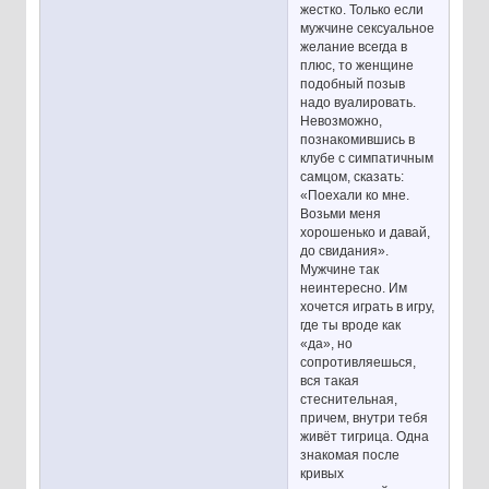
жестко. Только если
мужчине сексуальное
желание всегда в
плюс, то женщине
подобный позыв
надо вуалировать.
Невозможно,
познакомившись в
клубе с симпатичным
самцом, сказать:
«Поехали ко мне.
Возьми меня
хорошенько и давай,
до свидания».
Мужчине так
неинтересно. Им
хочется играть в игру,
где ты вроде как
«да», но
сопротивляешься,
вся такая
стеснительная,
причем, внутри тебя
живёт тигрица. Одна
знакомая после
кривых