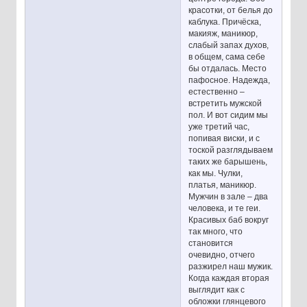
красотки, от белья до
каблука. Причёска,
макияж, маникюр,
слабый запах духов,
в общем, сама себе
бы отдалась. Место
пафосное. Надежда,
естественно –
встретить мужской
пол. И вот сидим мы
уже третий час,
попивая виски, и с
тоской разглядываем
таких же барышень,
как мы. Чулки,
платья, маникюр.
Мужчин в зале – два
человека, и те геи.
Красивых баб вокруг
так много, что
становится
очевидно, отчего
разжирел наш мужик.
Когда каждая вторая
выглядит как с
обложки глянцевого