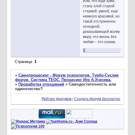
Или, что ещё хуже,
стану злой старой
стервой: умной, еще
немного красивой, но
такой отстраненно
холодной,
доказывающей всему
миру, что жизнь без
любви – это норма.
0
Страница:
1
»
Самопроцесинг - Форум психологов. Турбо-Суслик
форум. Система ТЕОС. Процесинг Игр А.Усачева.
»
Проработка отношений
»
Самодостаточность или
одиночество?
Рейтинг форумов
|
Создать форум бесплатно