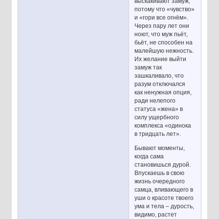
выскакивают замуж,
потому что «чувство»
и «гори все огнём».
Через пару лет они
ноют, что муж пьёт,
бьёт, не способен на
малейшую нежность.
Их желание выйти
замуж так
зашкаливало, что
разум отключался
как ненужная опция,
ради нелепого
статуса «жена» в
силу ущербного
комплекса «одинока
в тридцать лет».
Бывают моменты,
когда сама
становишься дурой.
Впускаешь в свою
жизнь очередного
самца, вливающего в
уши о красоте твоего
ума и тела – дурость,
видимо, растет