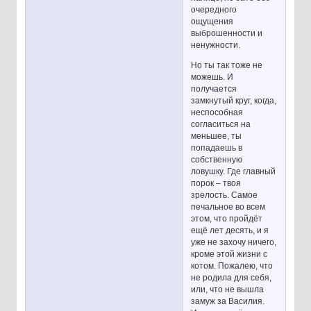
очередного
ощущения
выброшенности и
ненужности.
Но ты так тоже не
можешь. И
получается
замкнутый круг, когда,
неспособная
согласиться на
меньшее, ты
попадаешь в
собственную
ловушку. Где главный
порок – твоя
зрелость. Самое
печальное во всем
этом, что пройдёт
ещё лет десять, и я
уже не захочу ничего,
кроме этой жизни с
котом. Пожалею, что
не родила для себя,
или, что не вышла
замуж за Василия.