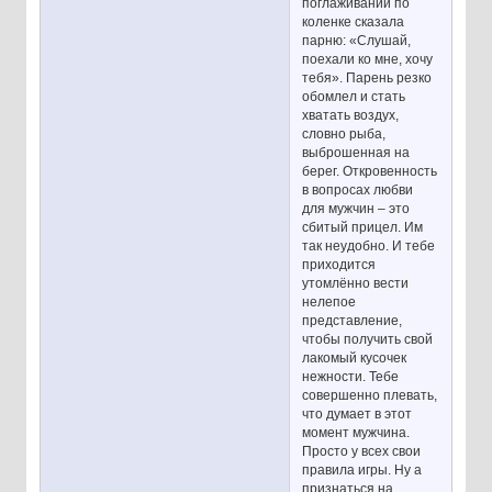
поглаживаний по
коленке сказала
парню: «Слушай,
поехали ко мне, хочу
тебя». Парень резко
обомлел и стать
хватать воздух,
словно рыба,
выброшенная на
берег. Откровенность
в вопросах любви
для мужчин – это
сбитый прицел. Им
так неудобно. И тебе
приходится
утомлённо вести
нелепое
представление,
чтобы получить свой
лакомый кусочек
нежности. Тебе
совершенно плевать,
что думает в этот
момент мужчина.
Просто у всех свои
правила игры. Ну а
признаться на