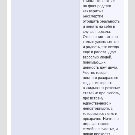
тайны. Полагаться
на факт родства –
как верить в
бессмертие,
отрицать реальность
и пенять на себя в
случае провала.
Отношения – это не
только удовольствие
и радость, это всегда
ещё и работа. Двух
взрослых людей,
понимающих
ценность друг друга.
Честно говоря,
немного раздражает,
когда в интернете
выкидывают розовые
статейки про любовь,
про встречу
единственного и
неповторимого, с
которым все легко и
прозрачно. Ничто не
омрачает ваше
семейное счастье, и
ливни проходят