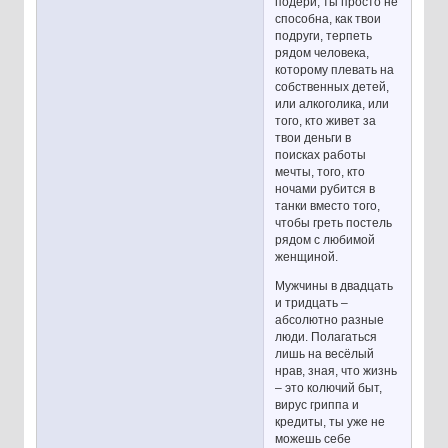
подери, ты просто не
способна, как твои
подруги, терпеть
рядом человека,
которому плевать на
собственных детей,
или алкоголика, или
того, кто живет за
твои деньги в
поисках работы
мечты, того, кто
ночами рубится в
танки вместо того,
чтобы греть постель
рядом с любимой
женщиной.
Мужчины в двадцать
и тридцать –
абсолютно разные
люди. Полагаться
лишь на весёлый
нрав, зная, что жизнь
– это колючий быт,
вирус гриппа и
кредиты, ты уже не
можешь себе