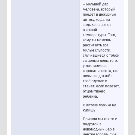
– большой дар.
Человека, который
поедет в дежурную
аптеку, когда ты
задыхаешься от
высокой
температуры. Того,
кому ты можешь
рассказать все
милые глупости,
случившиеся с тобой
за целый день, того,
у кого можешь
спросить совета, кто
ночью подоткнёт
твоё одеяло и
станет, если повезёт,
отцом твоего
ребёнка.
В аптеке мужика не
купишь
Пришли мы как-то с
подругой в
новомодный бар в
центре города. Обе