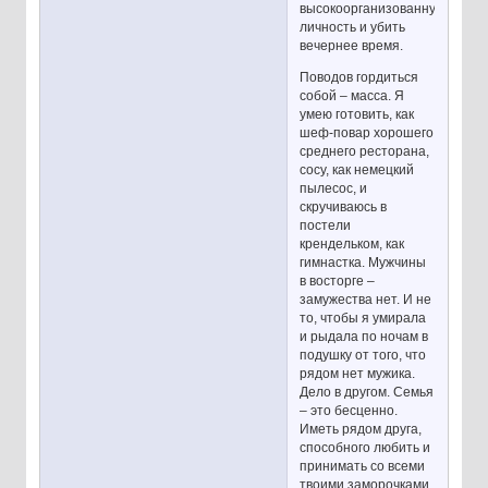
высокоорганизованную
личность и убить
вечернее время.
Поводов гордиться
собой – масса. Я
умею готовить, как
шеф-повар хорошего
среднего ресторана,
сосу, как немецкий
пылесос, и
скручиваюсь в
постели
крендельком, как
гимнастка. Мужчины
в восторге –
замужества нет. И не
то, чтобы я умирала
и рыдала по ночам в
подушку от того, что
рядом нет мужика.
Дело в другом. Семья
– это бесценно.
Иметь рядом друга,
способного любить и
принимать со всеми
твоими заморочками