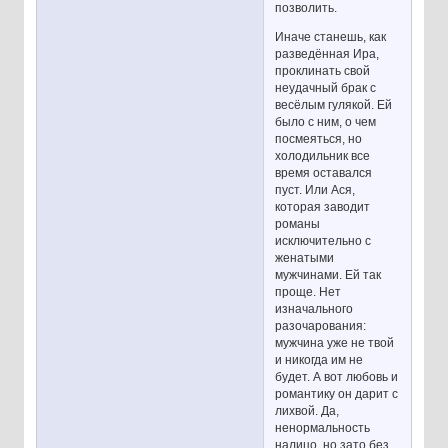
позволить.
Иначе станешь, как
разведённая Ира,
проклинать свой
неудачный брак с
весёлым гулякой. Ей
было с ним, о чем
посмеяться, но
холодильник все
время оставался
пуст. Или Ася,
которая заводит
романы
исключительно с
женатыми
мужчинами. Ей так
проще. Нет
изначального
разочарования:
мужчина уже не твой
и никогда им не
будет. А вот любовь и
романтику он дарит с
лихвой. Да,
ненормальность
налицо, но зато без