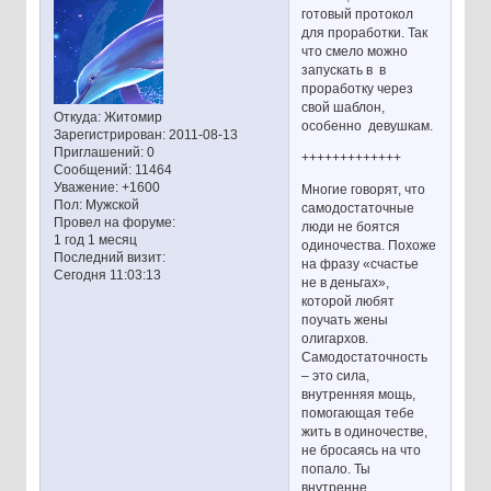
готовый протокол
для проработки. Так
что смело можно
запускать в в
проработку через
свой шаблон,
Откуда:
Житомир
особенно девушкам.
Зарегистрирован
: 2011-08-13
Приглашений:
0
+++++++++++++
Сообщений:
11464
Уважение:
+1600
Многие говорят, что
Пол:
Мужской
самодостаточные
Провел на форуме:
люди не боятся
1 год 1 месяц
одиночества. Похоже
Последний визит:
на фразу «счастье
Сегодня 11:03:13
не в деньгах»,
которой любят
поучать жены
олигархов.
Самодостаточность
– это сила,
внутренняя мощь,
помогающая тебе
жить в одиночестве,
не бросаясь на что
попало. Ты
внутренне