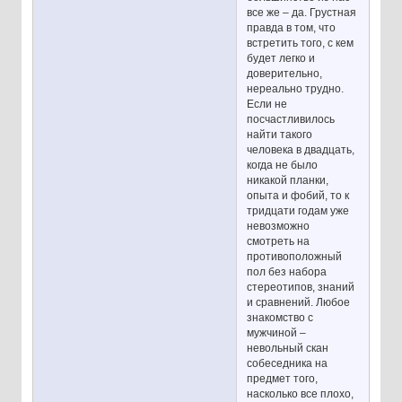
все же – да. Грустная
правда в том, что
встретить того, с кем
будет легко и
доверительно,
нереально трудно.
Если не
посчастливилось
найти такого
человека в двадцать,
когда не было
никакой планки,
опыта и фобий, то к
тридцати годам уже
невозможно
смотреть на
противоположный
пол без набора
стереотипов, знаний
и сравнений. Любое
знакомство с
мужчиной –
невольный скан
собеседника на
предмет того,
насколько все плохо,