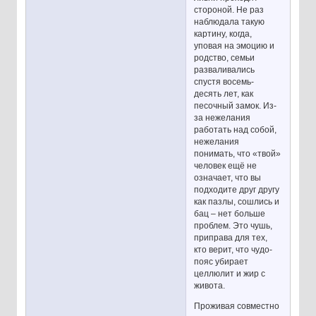
стороной. Не раз
наблюдала такую
картину, когда,
уповая на эмоцию и
родство, семьи
разваливались
спустя восемь-
десять лет, как
песочный замок. Из-
за нежелания
работать над собой,
нежелания
понимать, что «твой»
человек ещё не
означает, что вы
подходите друг другу
как пазлы, сошлись и
бац – нет больше
проблем. Это чушь,
приправа для тех,
кто верит, что чудо-
пояс убирает
целлюлит и жир с
живота.
Проживая совместно