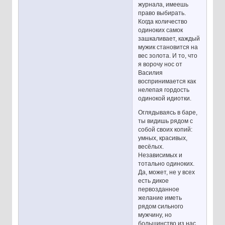
журнала, имеешь
право выбирать.
Когда количество
одиноких самок
зашкаливает, каждый
мужик становится на
вес золота. И то, что
я ворочу нос от
Василия
воспринимается как
нелепая гордость
одинокой идиотки.
Оглядываясь в баре,
ты видишь рядом с
собой своих копий:
умных, красивых,
весёлых.
Независимых и
тотально одиноких.
Да, может, не у всех
есть дикое
первозданное
желание иметь
рядом сильного
мужчину, но
большинство из нас