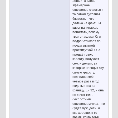
деньги, а здесь
эфемерное
ощущение счастья и
та самая духовная
близость – что
далеко не факт. Ты
вдруг начинаешь
понимать, почему
твоя знакомая Оля
подрабатывает по
ночам элитной
проституткой. Она
продаёт свою
красоту, получает
секс и деньги, за
которые наводит эту
самую красоту,
позволяя себе
четыре раза в год
ездить в спа за
границу. Ей 32, и она
не хочет жить
бесплотным
ощущением чуда, что
будет муж, дети, и
все хорошо, в то
время, когда тебя