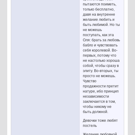
пытаются поиметь,
только бесплатно,
давя на внутренне
желание любить и
быть любимой. Но ты
не можешь
поступать, как эта
Оля: брать за любовь
бабло и чувствовать
себя королевой. Во-
первых, потому что
не настолько хороша
собой, чтобы сразу в
элиту. Во-вторых, ты
просто не можешь.
Чувство
продажности претит
натуре, ибо принцип
независимости
заключается в том,
чтобы никому не
быть должной.
Девочки тоже любят
постель
Желание любовной