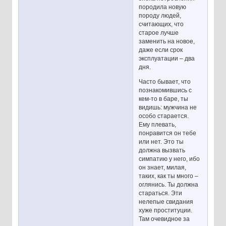
породила новую
породу людей,
считающих, что
старое лучше
заменить на новое,
даже если срок
эксплуатации – два
дня.
Часто бывает, что
познакомившись с
кем-то в баре, ты
видишь: мужчина не
особо старается.
Ему плевать,
понравится он тебе
или нет. Это ты
должна вызвать
симпатию у него, ибо
он знает, милая,
таких, как ты много –
оглянись. Ты должна
стараться. Эти
нелепые свидания
хуже проституции.
Там очевидное за