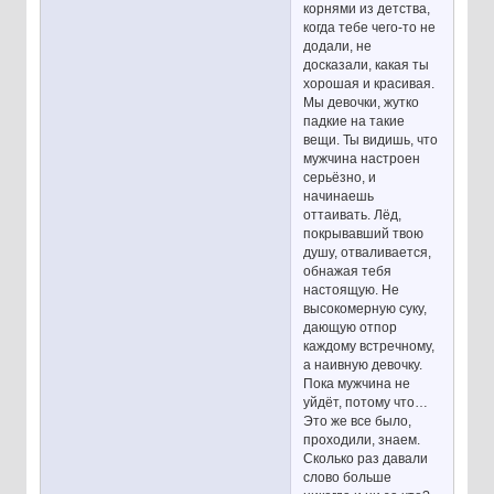
корнями из детства,
когда тебе чего-то не
додали, не
досказали, какая ты
хорошая и красивая.
Мы девочки, жутко
падкие на такие
вещи. Ты видишь, что
мужчина настроен
серьёзно, и
начинаешь
оттаивать. Лёд,
покрывавший твою
душу, отваливается,
обнажая тебя
настоящую. Не
высокомерную суку,
дающую отпор
каждому встречному,
а наивную девочку.
Пока мужчина не
уйдёт, потому что…
Это же все было,
проходили, знаем.
Сколько раз давали
слово больше