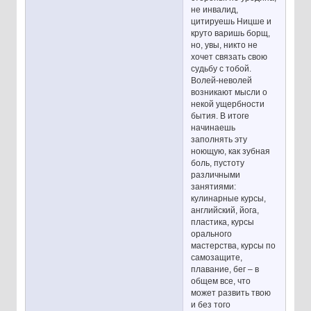
не инвалид,
цитируешь Ницше и
круто варишь борщ,
но, увы, никто не
хочет связать свою
судьбу с тобой.
Волей-неволей
возникают мысли о
некой ущербности
бытия. В итоге
начинаешь
заполнять эту
ноющую, как зубная
боль, пустоту
различными
занятиями:
кулинарные курсы,
английский, йога,
пластика, курсы
орального
мастерства, курсы по
самозащите,
плавание, бег – в
общем все, что
может развить твою
и без того