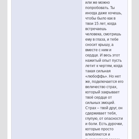
или же можно
попробовать. Ты
иногда даже хочешь,
чтобы было как в
твои 15 лет, когда
встречаешь
человека, смотришь
ему в глаза, и тебе
сносит крышу, а
вместе с ним и
сердце. И весь этот
нажитый опыт пусть
летит к чертям, когда
такая сильная
«любоффь». Но нет
же, подключается его
величество страх,
который закрывает
твоё сердце от
сильных эмоций.
Страх – твой друг, он
сдерживает тебя,
глупую, от опасности
и боли. Есть дурочки,
которые просто
влюбляются и