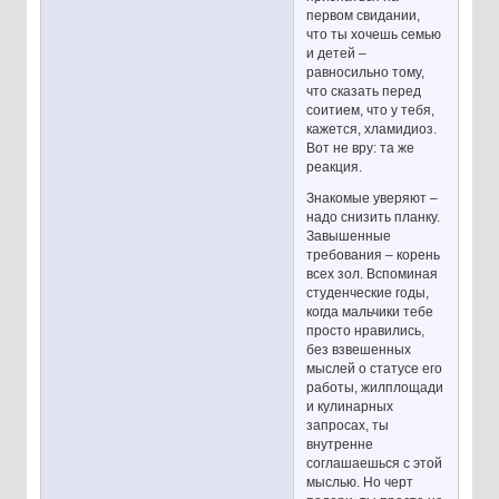
первом свидании,
что ты хочешь семью
и детей –
равносильно тому,
что сказать перед
соитием, что у тебя,
кажется, хламидиоз.
Вот не вру: та же
реакция.
Знакомые уверяют –
надо снизить планку.
Завышенные
требования – корень
всех зол. Вспоминая
студенческие годы,
когда мальчики тебе
просто нравились,
без взвешенных
мыслей о статусе его
работы, жилплощади
и кулинарных
запросах, ты
внутренне
соглашаешься с этой
мыслью. Но черт