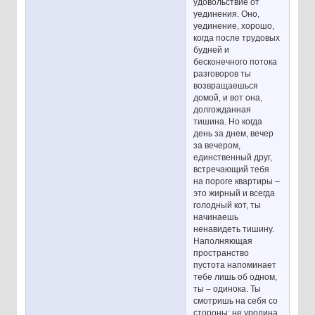
удовольствие от
уединения. Оно,
уединение, хорошо,
когда после трудовых
будней и
бесконечного потока
разговоров ты
возвращаешься
домой, и вот она,
долгожданная
тишина. Но когда
день за днем, вечер
за вечером,
единственный друг,
встречающий тебя
на пороге квартиры –
это жирный и всегда
голодный кот, ты
начинаешь
ненавидеть тишину.
Наполняющая
пространство
пустота напоминает
тебе лишь об одном,
ты – одинока. Ты
смотришь на себя со
стороны: не уродина,