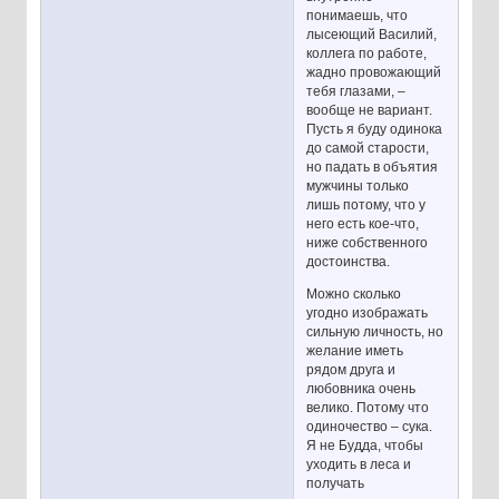
понимаешь, что
лысеющий Василий,
коллега по работе,
жадно провожающий
тебя глазами, –
вообще не вариант.
Пусть я буду одинока
до самой старости,
но падать в объятия
мужчины только
лишь потому, что у
него есть кое-что,
ниже собственного
достоинства.
Можно сколько
угодно изображать
сильную личность, но
желание иметь
рядом друга и
любовника очень
велико. Потому что
одиночество – сука.
Я не Будда, чтобы
уходить в леса и
получать