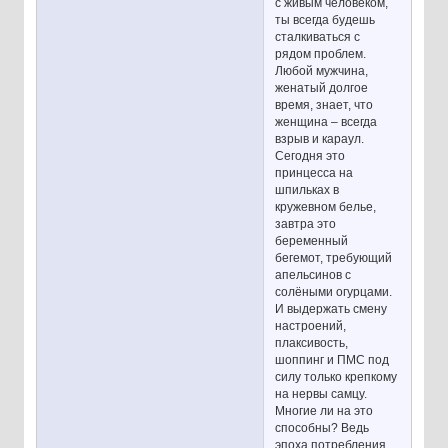
с живым человеком,
ты всегда будешь
сталкиваться с
рядом проблем.
Любой мужчина,
женатый долгое
время, знает, что
женщина – всегда
взрыв и караул.
Сегодня это
принцесса на
шпильках в
кружевном белье,
завтра это
беременный
бегемот, требующий
апельсинов с
солёными огурцами.
И выдержать смену
настроений,
плаксивость,
шоппинг и ПМС под
силу только крепкому
на нервы самцу.
Многие ли на это
способны? Ведь
эпоха потребления