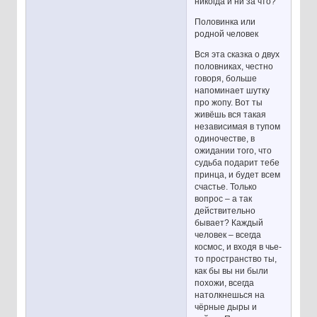
никогда и ни за что?
Половинка или
родной человек
Вся эта сказка о двух
половниках, честно
говоря, больше
напоминает шутку
про жопу. Вот ты
живёшь вся такая
независимая в тупом
одиночестве, в
ожидании того, что
судьба подарит тебе
принца, и будет всем
счастье. Только
вопрос – а так
действительно
бывает? Каждый
человек – всегда
космос, и входя в чье-
то пространство ты,
как бы вы ни были
похожи, всегда
натолкнешься на
чёрные дыры и