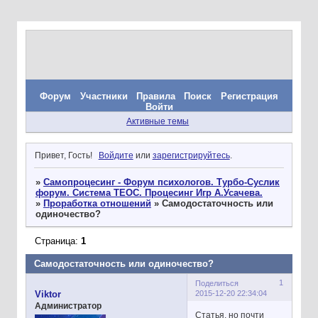
Форум
Участники
Правила
Поиск
Регистрация
Войти
Активные темы
Привет, Гость!
Войдите
или
зарегистрируйтесь
.
»
Самопроцесинг - Форум психологов. Турбо-Суслик
форум. Система ТЕОС. Процесинг Игр А.Усачева.
»
Проработка отношений
»
Самодостаточность или
одиночество?
Страница:
1
Самодостаточность или одиночество?
1
Поделиться
2015-12-20 22:34:04
Viktor
Администратор
Статья, но почти