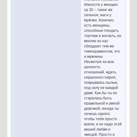
близости у женщин
за 30 – такое же
сильное, как и у
мужчин. Конечно,
есть женщины,
способные поедать
тортики и кончать, но
многие из нас
обладают тем же
темпераментом, что
и мужчины.
Несмотря на всю
ценность
отношений, ждать
серьезного парня,
покрываясь пылью,
под силу не каждой
даме. Как бы ты не
старалась быть
правильной и умной
девочкой, иногда ты
хочешь одного:
чтобы тебя просто
взяли, и не надо этой
вашей любви и
эмоций. Просто и