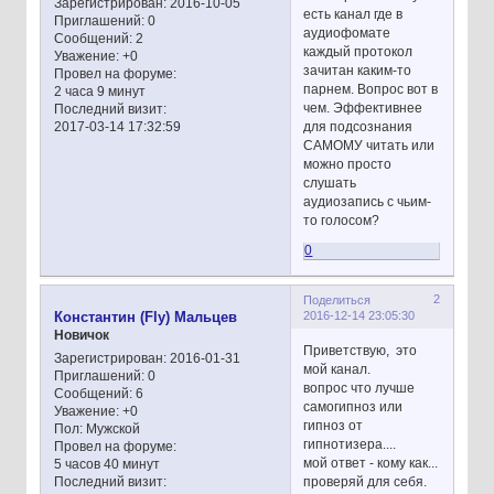
Зарегистрирован
: 2016-10-05
есть канал где в
Приглашений:
0
аудиофомате
Сообщений:
2
каждый протокол
Уважение:
+0
зачитан каким-то
Провел на форуме:
парнем. Вопрос вот в
2 часа 9 минут
чем. Эффективнее
Последний визит:
для подсознания
2017-03-14 17:32:59
САМОМУ читать или
можно просто
слушать
аудиозапись с чьим-
то голосом?
0
2
Поделиться
2016-12-14 23:05:30
Константин (Fly) Мальцев
Новичок
Приветствую, это
Зарегистрирован
: 2016-01-31
мой канал.
Приглашений:
0
вопрос что лучше
Сообщений:
6
самогипноз или
Уважение:
+0
гипноз от
Пол:
Мужской
гипнотизера....
Провел на форуме:
мой ответ - кому как...
5 часов 40 минут
проверяй для себя.
Последний визит: