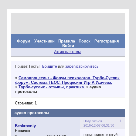
Форум
Участники
Правила
Поиск
Регистрация
Войти
Активные темы
Привет, Гость!
Войдите
или
зарегистрируйтесь
.
»
Самопроцесинг - Форум психологов. Турбо-Суслик
форум. Система ТЕОС. Процесинг Игр А.Усачева.
»
Турбо-суслик - отзывы, практика.
»
аудио
протоколы
Страница:
1
аудио протоколы
1
Поделиться
2016-12-07 06:31:30
Beskrovniy
Новичок
всем привет. в ютубе