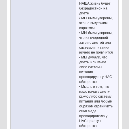
НАША жизнь будет
безрадостной на
диете
• МЫ были уверены,
что не выдержим,
сорвемся
• МЫ были уверены,
что из очередной
затеи с диетой или
системой питания
ничего не получится
• МЫ думали, что
диеты или какие
либо системы
питания
провоцируют у НАС
обжорство
• Мысль о том, что
надо начать диету,
какую либо систему
питания или любым
образом ограничить
себя в еде,
провоцировала у
НАС приступ
обжорства