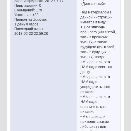
Зарегистрирован
: 2012-07-17
«Диетический»
Приглашений:
0
Сообщений:
179
Под материалом в
Уважение:
+33
данной инструкции
Провел на форуме:
имеется в виду:
1 день 0 часов
1. Все эпизоды
Последний визит:
прошлого (как в этой,
2018-02-22 22:59:28
так и в прошлых
жизнях) а также
будущего (как в этой,
так и в будущих
жизнях), когда:
• МЫ решали, что
НАМ надо сесть на
диету
• МЫ решали, что
НАМ надо
упорядочить свое
питание
• МЫ решали, что
НАМ надо
ограничить свое
питание
• МЫ начинали
применять какую
либо диету или