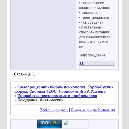
• - ограничении
сладкого и мучного
• -веганстве
• - вегетарианстве
• - сыроеденьи
• и остальных
способах питания
для снижения веса,
помним о них или
нет
Теги: похудание
+1
Страница:
1
»
Самопроцесинг - Форум психологов. Турбо-Суслик
форум. Система ТЕОС. Процесинг Игр А.Усачева.
»
Проработка психосоматик и проблем тела
»
Похудание. Диетический
Рейтинг форумов
|
Создать форум бесплатно