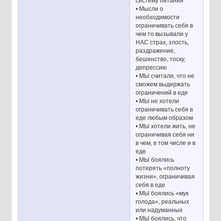
систему питания
• Мысли о
необходимости
ограничивать себя в
чем то вызывали у
НАС страх, злость,
раздражение,
бешенство, тоску,
депрессию
• МЫ считали, что не
сможем выдержать
ограничений в еде
• МЫ не хотели
ограничивать себя в
еде любым образом
• МЫ хотели жить, не
ограничивая себя ни
в чем, в том числе и в
еде
• МЫ боялись
потерять «полноту
жизни», ограничивая
себя в еде
• МЫ боялись «мук
голода», реальных
или надуманных
• МЫ боялись, что