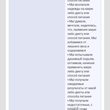
способ питания
• МЫ возлагали
надежды на какую
либо диету или
способ питания
• МЫ думали,
мечтали, надеялись,
что, применяя какую
либо диету или
способ питания, МЫ
избавимся от
лишнего веса и
оздоровимся
• МЫ испытывали
душевный подъем,
оптимизм, начиная
применять какую
либо диету или
способ питания
• МЫ получали
ожидаемые
результаты от какой
либо диеты или
способа питания
• МЫ получали
недостаточные, с
НАШЕЙ точки