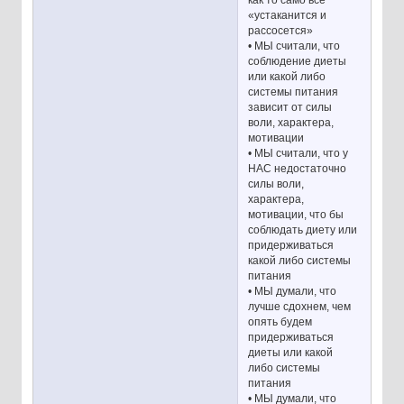
как то само все
«устаканится и
рассосется»
• МЫ считали, что
соблюдение диеты
или какой либо
системы питания
зависит от силы
воли, характера,
мотивации
• МЫ считали, что у
НАС недостаточно
силы воли,
характера,
мотивации, что бы
соблюдать диету или
придерживаться
какой либо системы
питания
• МЫ думали, что
лучше сдохнем, чем
опять будем
придерживаться
диеты или какой
либо системы
питания
• МЫ думали, что