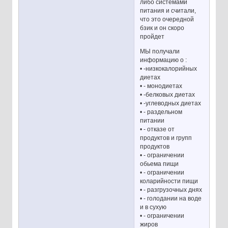
либо системами
питания и считали,
что это очередной
бзик и он скоро
пройдет
МЫ получали
информацию о :
• -низкокалорийных
диетах
• - монодиетах
• -белковых диетах
• -углеводных диетах
• - раздельном
питании
• - отказе от
продуктов и групп
продуктов
• - ограничении
обьема пищи
• - ограничении
коларийности пищи
• - разгрузочных днях
• - голодании на воде
и в сухую
• - ограничении
жиров