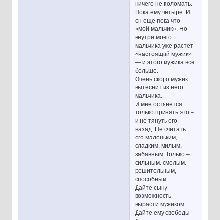
ничего не поломать.
Пока ему четыре. И
он еще пока что
«мой мальчик». Но
внутри моего
мальчика уже растет
«настоящий мужик»
— и этого мужика все
больше.
Очень скоро мужик
вытеснит из него
мальчика.
И мне останется
только принять это –
и не тянуть его
назад. Не считать
его маленьким,
сладким, милым,
забавным. Только –
сильным, смелым,
решительным,
способным…
Дайте сыну
возможность
вырасти мужиком.
Дайте ему свободы