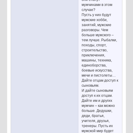
мужчинами в этом
случае?
Пусть у них будут
мужские хобби,
занятий, мужские
разговоры. Чем
больше мужского –
тем лучше. Рыбалки,
походы, спорт,
строительство,
приключения,
машины, техника,
единоборства,
боевые искусства,
мечи и пистолеты…
Дайте отцам доступ к
сыновьям.
И дайте сыновьям
доступ к их отцам.
Дайте им и других
мужчин – как можно
больше. Дедушки,
дяди, братья,
учителя, друзья,
тренеры. Пусть их
мужской мир будет