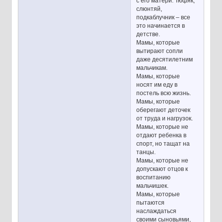
с его матери. Тюфяк,
слюнтяй,
подкаблучник – все
это начинается в
детстве.
Мамы, которые
вытирают сопли
даже десятилетним
мальчикам.
Мамы, которые
носят им еду в
постель всю жизнь.
Мамы, которые
оберегают деточек
от труда и нагрузок.
Мамы, которые не
отдают ребенка в
спорт, но тащат на
танцы.
Мамы, которые не
допускают отцов к
воспитанию
мальчишек.
Мамы, которые
пытаются
наслаждаться
своими сыновьями,