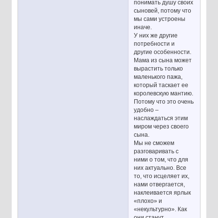
понимать душу своих
сыновей, потому что
мы сами устроены
иначе.
У них же другие
потребности и
другие особенности.
Мама из сына может
вырастить только
маленького пажа,
который таскает ее
королевскую мантию.
Потому что это очень
удобно –
наслаждаться этим
миром через своего
сына.
Мы не сможем
разговаривать с
ними о том, что для
них актуально. Все
то, что исцеляет их,
нами отвергается,
наклеивается ярлык
«плохо» и
«некультурно». Как
они станут