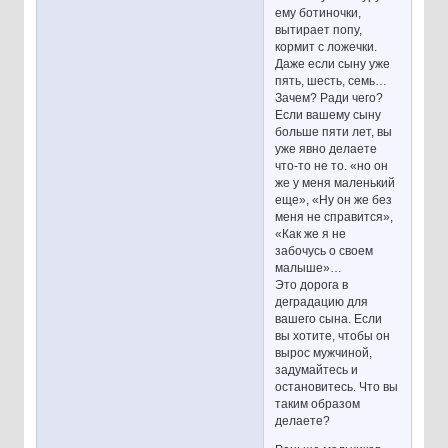
ему ботиночки,
вытирает попу,
кормит с ложечки.
Даже если сыну уже
пять, шесть, семь…
Зачем? Ради чего?
Если вашему сыну
больше пяти лет, вы
уже явно делаете
что-то не то. «но он
же у меня маленький
еще», «Ну он же без
меня не справится»,
«Как же я не
забочусь о своем
малыше»…
Это дорога в
деградацию для
вашего сына. Если
вы хотите, чтобы он
вырос мужчиной,
задумайтесь и
остановитесь. Что вы
таким образом
делаете?