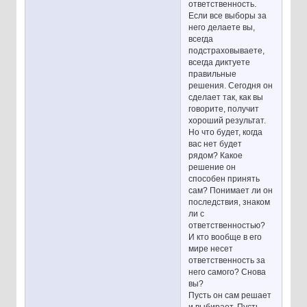
ответственность.
Если все выборы за
него делаете вы,
всегда
подстраховываете,
всегда диктуете
правильные
решения. Сегодня он
сделает так, как вы
говорите, получит
хороший результат.
Но что будет, когда
вас нет будет
рядом? Какое
решение он
способен принять
сам? Понимает ли он
последствия, знаком
ли с
ответственностью?
И кто вообще в его
мире несет
ответственность за
него самого? Снова
вы?
Пусть он сам решает