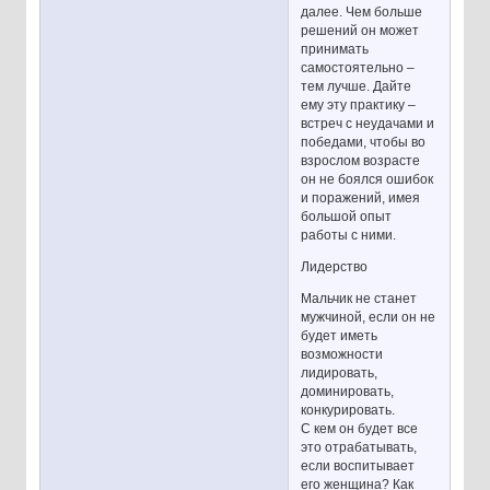
далее. Чем больше
решений он может
принимать
самостоятельно –
тем лучше. Дайте
ему эту практику –
встреч с неудачами и
победами, чтобы во
взрослом возрасте
он не боялся ошибок
и поражений, имея
большой опыт
работы с ними.
Лидерство
Мальчик не станет
мужчиной, если он не
будет иметь
возможности
лидировать,
доминировать,
конкурировать.
С кем он будет все
это отрабатывать,
если воспитывает
его женщина? Как