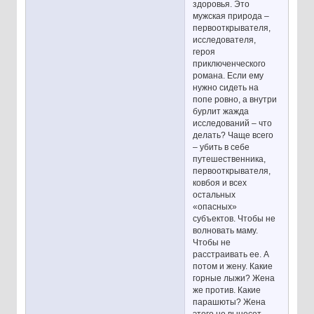
здоровья. Это
мужская природа –
первооткрывателя,
исследователя,
героя
приключенческого
романа. Если ему
нужно сидеть на
попе ровно, а внутри
бурлит жажда
исследований – что
делать? Чаще всего
– убить в себе
путешественника,
первооткрывателя,
ковбоя и всех
остальных
«опасных»
субъектов. Чтобы не
волновать маму.
Чтобы не
расстраивать ее. А
потом и жену. Какие
горные лыжи? Жена
же против. Какие
парашюты? Жена
этого не вынесет.