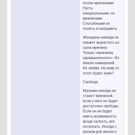
полон мужчинами.
Пусть
неидеальными, но
мужчинами.
Способными их
понять и направить.
Женщина никогда не
сможет вырастить из
сына мужчину.
Только «мужчинку
одомашненного». Из
благих намерений.
Из любви. Но кому от
этого будет хуже?
Свобода
Мальчик никогда не
станет мужчиной,
если у него не будет
достаточно свободы.
Если он не будет
иметь возможность
везде залезть, все
потрогать. Иногда с
риском для жизни и