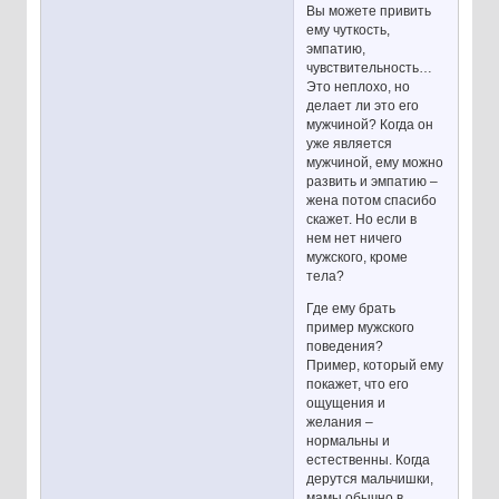
Вы можете привить
ему чуткость,
эмпатию,
чувствительность…
Это неплохо, но
делает ли это его
мужчиной? Когда он
уже является
мужчиной, ему можно
развить и эмпатию –
жена потом спасибо
скажет. Но если в
нем нет ничего
мужского, кроме
тела?
Где ему брать
пример мужского
поведения?
Пример, который ему
покажет, что его
ощущения и
желания –
нормальны и
естественны. Когда
дерутся мальчишки,
мамы обычно в