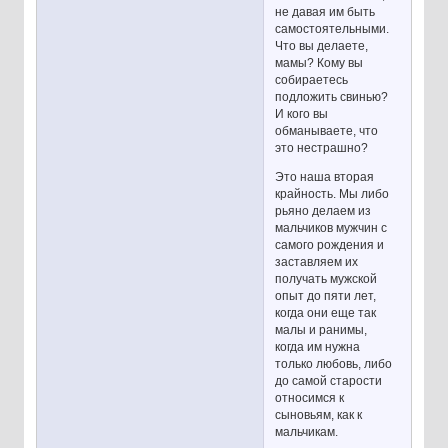
не давая им быть
самостоятельными.
Что вы делаете,
мамы? Кому вы
собираетесь
подложить свинью?
И кого вы
обманываете, что
это нестрашно?
Это наша вторая
крайность. Мы либо
рьяно делаем из
мальчиков мужчин с
самого рождения и
заставляем их
получать мужской
опыт до пяти лет,
когда они еще так
малы и ранимы,
когда им нужна
только любовь, либо
до самой старости
относимся к
сыновьям, как к
мальчикам.