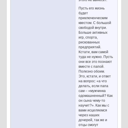
Пусть его жизнь
будет
приключенческим
квестом. С большой
свободой внутри.
Больше активных
игр, спорта,
рискованных
предприятий.
Кстати, вам самой
туда не нужно. Пусть
они все это познают
вместе с папой.
Полезно обоим.
Это, кстати, и ответ
на вопрос: «а что
делать, если папа
сам – «мужчинка
одомашненный? Как
он сына чему-то
научит?». Как мы с
вами исцеляемся
через наших
дочерей, так же и
отцы смогут