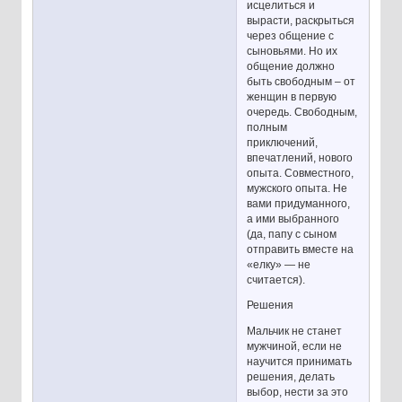
исцелиться и
вырасти, раскрыться
через общение с
сыновьями. Но их
общение должно
быть свободным – от
женщин в первую
очередь. Свободным,
полным
приключений,
впечатлений, нового
опыта. Совместного,
мужского опыта. Не
вами придуманного,
а ими выбранного
(да, папу с сыном
отправить вместе на
«елку» — не
считается).
Решения
Мальчик не станет
мужчиной, если не
научится принимать
решения, делать
выбор, нести за это