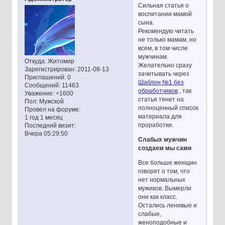
Сильная статья о
воспитании мамой
сына.
Рекомендую читать
не только мамам, но
всем, в том числе
мужчинам.
Откуда:
Житомир
Желательно сразу
Зарегистрирован
: 2011-08-13
зачитывать через
Приглашений:
0
Шаблон №1 без
Сообщений:
11463
обработчиков
, так
Уважение:
+1600
статья тянет на
Пол:
Мужской
полноценный список
Провел на форуме:
материала для
1 год 1 месяц
проработки.
Последний визит:
Вчера 05:29:50
Слабых мужчин
создаем мы сами
Все больше женщин
говорят о том, что
нет нормальных
мужиков. Вымерли
они как класс.
Остались ленивые и
слабые,
женоподобные и