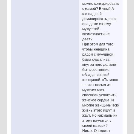
можно конкурировать
с мамой? В чем? А
как над ней
доминировать, если
она даже своему
мужу этой
возможности не
дает?
При этом для того,
чтобы женщина
рядом с мужчиной
была счастлива,
внутри него должно
быть состояние
обладания этой
женщиной. «Ты моя»
— этот посыл из
мужских глаз
способен успокоить
женское сердце. И
многие женщины всю
жизнь этого ищут и
ждут. Но как мальчик
этому научится у
своей матери?
Никак. Он может