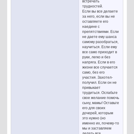
встречать
трудностей.
Если вы все делаете
за него, если вы не
оставляете его
наедине с
препятствиями. Если
не даете ему шанса
самому разобраться,
научиться. Если ему
все само приходит в
руки, легко и без
напряга. Если в его
жизни все случается
само, без его
участия. Захотел-
получил. Если он не
привыкает
трудиться. Ослабьте
свое желание помочь
сыну, мамы! Оставьте
его для своих
дочерей, которым
это нужно (но
именно их, почему-то
мы и заставляем
делать все