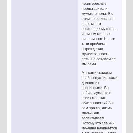
неинтересные
представители
мужского пола. Я с
этим не согласна, я
знаю много
настоящих мужчин –
и в моем мире их
очень много. Но все-
таки проблема
вырождения
мужественности
есть. Но создаем ее
мы сами.
Мы сами создаем
слабых мужчин, сами
делаем их
пассивными. Вы
сейчас думаете о
своих женских
обязанностях? А я
вам про то, как мы
мальчиков
воспитываем.
Потому что слабый
мужчина начинается