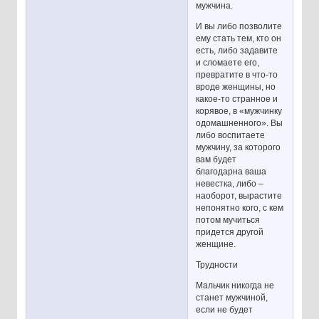
мужчина.
И вы либо позволите
ему стать тем, кто он
есть, либо задавите
и сломаете его,
превратите в что-то
вроде женщины, но
какое-то странное и
корявое, в «мужчинку
одомашненного». Вы
либо воспитаете
мужчину, за которого
вам будет
благодарна ваша
невестка, либо –
наоборот, вырастите
непонятно кого, с кем
потом мучиться
придется другой
женщине.
Трудности
Мальчик никогда не
станет мужчиной,
если не будет