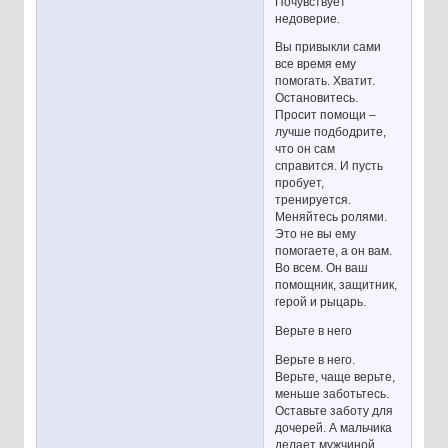
Почувствует
недоверие.
Вы привыкли сами
все время ему
помогать. Хватит.
Остановитесь.
Просит помощи –
лучше подбодрите,
что он сам
справится. И пусть
пробует,
тренируется.
Меняйтесь ролями.
Это не вы ему
помогаете, а он вам.
Во всем. Он ваш
помощник, защитник,
герой и рыцарь.
Верьте в него
Верьте в него.
Верьте, чаще верьте,
меньше заботьтесь.
Оставьте заботу для
дочерей. А мальчика
делает мужчиной