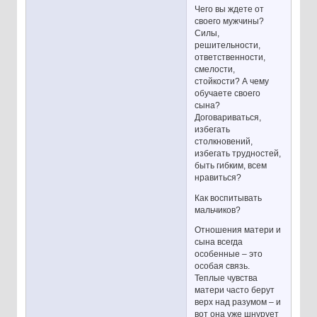
Чего вы ждете от
своего мужчины?
Силы,
решительности,
ответственности,
смелости,
стойкости? А чему
обучаете своего
сына?
Договариваться,
избегать
столкновений,
избегать трудностей,
быть гибким, всем
нравиться?
Как воспитывать
мальчиков?
Отношения матери и
сына всегда
особенные – это
особая связь.
Теплые чувства
матери часто берут
верх над разумом – и
вот она уже шнурует