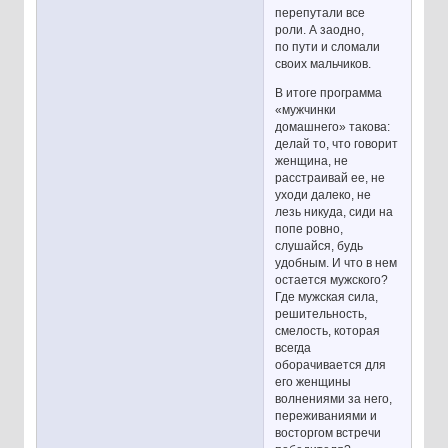
перепутали все
роли. А заодно,
по пути и сломали
своих мальчиков.
В итоге программа
«мужчинки
домашнего» такова:
делай то, что говорит
женщина, не
расстраивай ее, не
уходи далеко, не
лезь никуда, сиди на
попе ровно,
слушайся, будь
удобным. И что в нем
остается мужского?
Где мужская сила,
решительность,
смелость, которая
всегда
оборачивается для
его женщины
волнениями за него,
переживаниями и
восторгом встречи