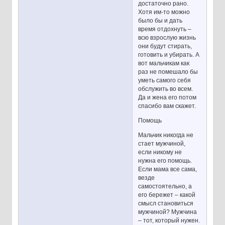
достаточно рано.
Хотя им-то можно
было бы и дать
время отдохнуть –
всю взрослую жизнь
они будут стирать,
готовить и убирать. А
вот мальчикам как
раз не помешало бы
уметь самого себя
обслужить во всем.
Да и жена его потом
спасибо вам скажет.
Помощь
Мальчик никогда не
стает мужчиной,
если никому не
нужна его помощь.
Если мама все сама,
везде
самостоятельно, а
его бережет – какой
смысл становиться
мужчиной? Мужчина
– тот, который нужен.