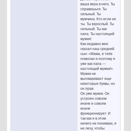
ваша вера в него. Ты
справишься. Ты
сильный. Ты
мужчина. Кто если не
ты. Ты взрослый. Ты
сильный. Ты как
папа. Ты настоящий
мужик!
Как недавно мне
сказал наш средний
сын: «Мама, я тебе
помогаю и поэтому я
уже как папа —
настоящий мужик!».
Мужик не
выговаривает еще
некоторые буквы, но
он прав.
Он уже мужик. Он
устроен совсем
иначе и совсем
иначе
функционирует. И
так как я в этом
ничего не понимаю, я
не лезу, чтобы