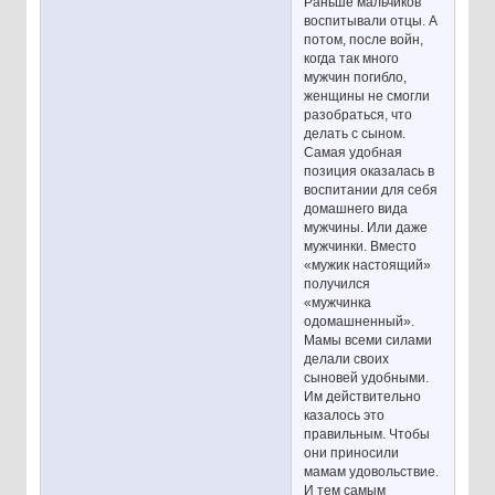
Раньше мальчиков
воспитывали отцы. А
потом, после войн,
когда так много
мужчин погибло,
женщины не смогли
разобраться, что
делать с сыном.
Самая удобная
позиция оказалась в
воспитании для себя
домашнего вида
мужчины. Или даже
мужчинки. Вместо
«мужик настоящий»
получился
«мужчинка
одомашненный».
Мамы всеми силами
делали своих
сыновей удобными.
Им действительно
казалось это
правильным. Чтобы
они приносили
мамам удовольствие.
И тем самым