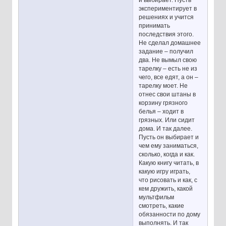
и выбирает. Пусть
экспериментирует в
решениях и учится
принимать
последствия этого.
Не сделал домашнее
задание – получил
два. Не вымыл свою
тарелку – есть не из
чего, все едят, а он –
тарелку моет. Не
отнес свои штаны в
корзину грязного
белья – ходит в
грязных. Или сидит
дома. И так далее.
Пусть он выбирает и
чем ему заниматься,
сколько, когда и как.
Какую книгу читать, в
какую игру играть,
что рисовать и как, с
кем дружить, какой
мультфильм
смотреть, какие
обязанности по дому
выполнять. И так