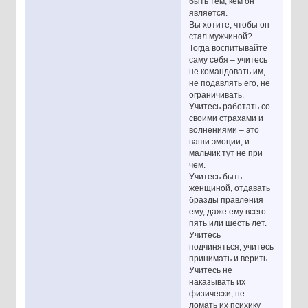
быть тем, кем он
является.
Вы хотите, чтобы он
стал мужчиной?
Тогда воспитывайте
саму себя – учитесь
не командовать им,
не подавлять его, не
ограничивать.
Учитесь работать со
своими страхами и
волнениями – это
ваши эмоции, и
мальчик тут не при
чем.
Учитесь быть
женщиной, отдавать
бразды правления
ему, даже ему всего
пять или шесть лет.
Учитесь
подчиняться, учитесь
принимать и верить.
Учитесь не
наказывать их
физически, не
ломать их психику