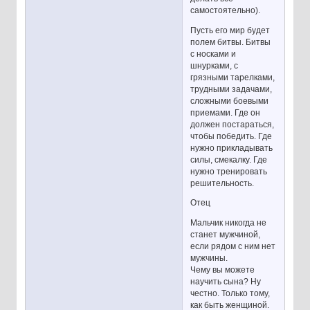
самостоятельно).
Пусть его мир будет
полем битвы. Битвы
с носками и
шнурками, с
грязными тарелками,
трудными задачами,
сложными боевыми
приемами. Где он
должен постараться,
чтобы победить. Где
нужно прикладывать
силы, смекалку. Где
нужно тренировать
решительность.
Отец
Мальчик никогда не
станет мужчиной,
если рядом с ним нет
мужчины.
Чему вы можете
научить сына? Ну
честно. Только тому,
как быть женщиной.