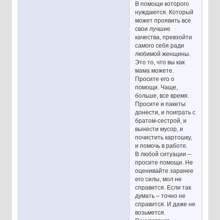
В помощи которого
нуждаются. Который
может проявить все
свои лучшие
качества, превзойти
самого себя ради
любимой женщины.
Это то, что вы как
мама можете.
Просите его о
помощи. Чаще,
больше, все время.
Просите и пакеты
донести, и поиграть с
братом-сестрой, и
вынести мусор, и
почистить картошку,
и помочь в работе.
В любой ситуации –
просите помощи. Не
оценивайте заранее
его силы, мол не
справится. Если так
думать – точно не
справится. И даже не
возьмется.